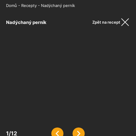
Domů
-
Recepty
-
Nadýchaný perník
Nadýchaný perník
Zpět na recept
1
/
12