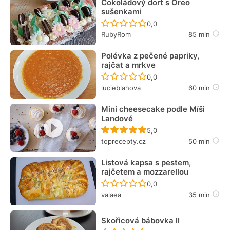
Čokoládový dort s Oreo
sušenkami
Recept ještě nebyl hodn
0,0
RubyRom
85 min
Polévka z pečené papriky,
rajčat a mrkve
Recept ještě nebyl hodn
0,0
lucieblahova
60 min
Mini cheesecake podle Míši
Landové
Recept ještě nebyl hodn
5,0
toprecepty.cz
50 min
Listová kapsa s pestem,
rajčetem a mozzarellou
Recept ještě nebyl hodn
0,0
valaea
35 min
Skořicová bábovka II