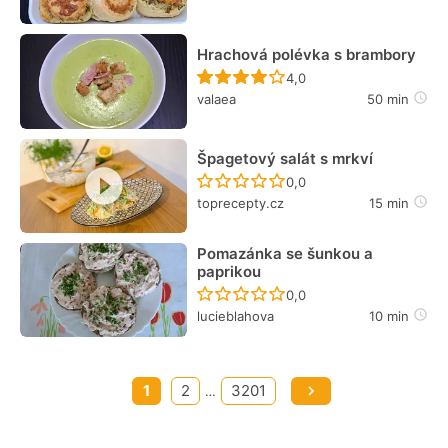
Hrachová polévka s brambory
Recept ještě nebyl hodn
4,0
valaea
50 min
Špagetový salát s mrkví
Recept ještě nebyl hodn
0,0
toprecepty.cz
15 min
Pomazánka se šunkou a
paprikou
Recept ještě nebyl hodn
0,0
lucieblahova
10 min
1
2
3201
…