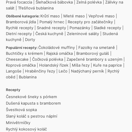
Pravá focaccia
|
Šlehačková bábovka
|
Zelná polévka
|
Zálivky na
salát
|
Třešňová bublanina
Krůtí maso
|
Mleté maso
|
Vepřové maso
|
Oblíbené kategorie:
Bramborová jídla
|
Pomalý hrnec
|
Recepty pro začátečníky
|
Rychlé recepty
|
Snadné recepty
|
Pomazánky
|
Sladké recepty
|
Dietní recepty
|
Česká kuchyně
|
Zeleninové saláty
|
Studená
kuchyně
|
Dorty
Čokoládové muffiny
|
Fazolky na smetaně
|
Populární recepty:
Buchtičky s krémem
|
Rajská omáčka
|
Bramborový guláš
|
Cheesecake
|
Čočková polévka
|
Zapečené brambory s uzeným
|
Koprová omáčka
|
Holandský řízek
|
Míša řezy
|
Kuře na paprice
|
Langoše
|
Hraběnčiny řezy
|
Lečo
|
Nadýchaný perník
|
Rychlý
oběd
|
Bublanina
Recepty
Česnekové šneky s pórkem
Dušená kapusta s bramborem
Švestková sopka
Slaný koláč s pestrou náplní
Minivětrníčky
Rychlý kokosový koláč