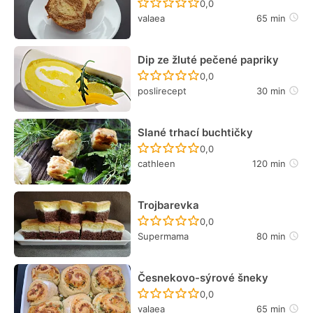
Recept ještě nebyl hodn
0,0
valaea
65 min
Dip ze žluté pečené papriky
Recept ještě nebyl hodn
0,0
poslirecept
30 min
Slané trhací buchtičky
Recept ještě nebyl hodn
0,0
cathleen
120 min
Trojbarevka
Recept ještě nebyl hodn
0,0
Supermama
80 min
Česnekovo-sýrové šneky
Recept ještě nebyl hodn
0,0
valaea
65 min