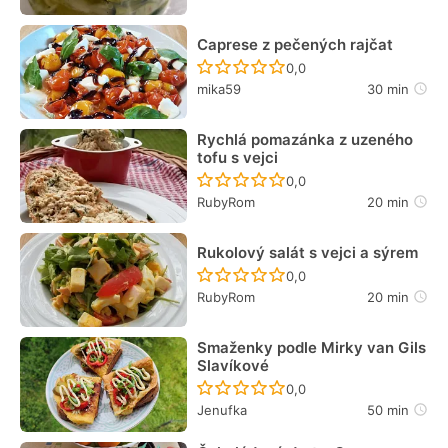
Caprese z pečených rajčat
Recept ještě nebyl hodn
0,0
mika59
30 min
Rychlá pomazánka z uzeného
tofu s vejci
Recept ještě nebyl hodn
0,0
RubyRom
20 min
Rukolový salát s vejci a sýrem
Recept ještě nebyl hodn
0,0
RubyRom
20 min
Smaženky podle Mirky van Gils
Slavíkové
Recept ještě nebyl hodn
0,0
Jenufka
50 min