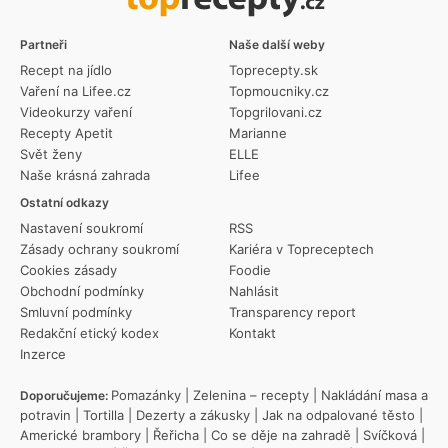
Partneři
Naše další weby
Recept na jídlo
Toprecepty.sk
Vaření na Lifee.cz
Topmoucniky.cz
Videokurzy vaření
Topgrilovani.cz
Recepty Apetit
Marianne
Svět ženy
ELLE
Naše krásná zahrada
Lifee
Ostatní odkazy
Nastavení soukromí
RSS
Zásady ochrany soukromí
Kariéra v Topreceptech
Cookies zásady
Foodie
Obchodní podmínky
Nahlásit
Smluvní podmínky
Transparency report
Redakční etický kodex
Kontakt
Inzerce
Pomazánky
|
Zelenina – recepty
|
Nakládání masa a
Doporučujeme:
potravin
|
Tortilla
|
Dezerty a zákusky
|
Jak na odpalované těsto
|
Americké brambory
|
Řeřicha
|
Co se děje na zahradě
|
Svíčková
|