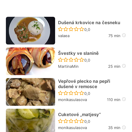
Dušená krkovice na česneku
Recept ještě nebyl hodn
0,0
valaea
75 min
Švestky ve slanině
Recept ještě nebyl hodn
0,0
MartinaMin
25 min
Vepřové plecko na pepři
dušené v remosce
Recept ještě nebyl hodn
0,0
monikasulasova
110 min
Cuketové „matjesy“
Recept ještě nebyl hodn
0,0
monikasulasova
35 min