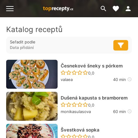
Moje akt
Přejít
Menu
na
vyhledávání
Katalog receptů
Seřadit podle
Česnekové šneky s pórkem
Recept ještě nebyl hodn
0,0
valaea
40 min
Dušená kapusta s bramborem
Recept ještě nebyl hodn
0,0
monikasulasova
60 min
Švestková sopka
Recept ještě nebyl hodn
0,0