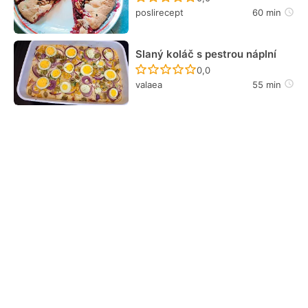
poslirecept
60 min
Slaný koláč s pestrou náplní
Recept ještě nebyl hodn
0,0
valaea
55 min