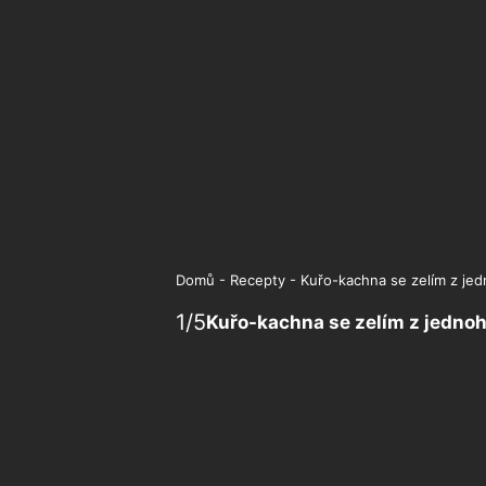
Domů
-
Recepty
-
Kuřo-kachna se zelím z je
1
/
5
Kuřo-kachna se zelím z jedno