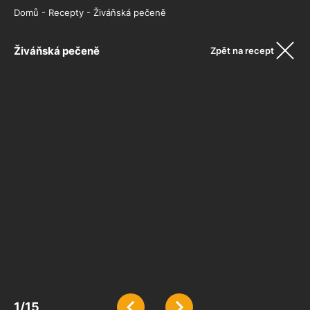
Domů
-
Recepty
-
Živáňská pečeně
Živáňská pečeně
Zpět na recept
1
/
15