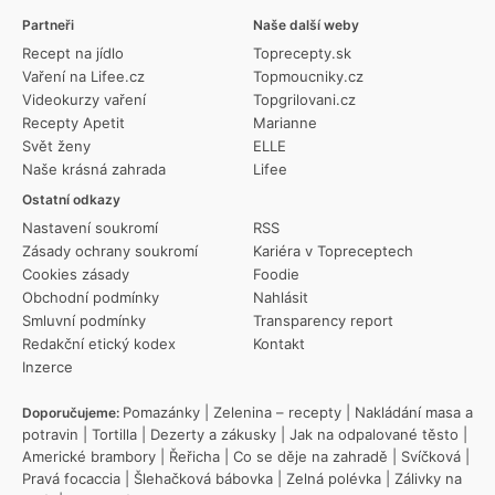
Partneři
Naše další weby
Recept na jídlo
Toprecepty.sk
Vaření na Lifee.cz
Topmoucniky.cz
Videokurzy vaření
Topgrilovani.cz
Recepty Apetit
Marianne
Svět ženy
ELLE
Naše krásná zahrada
Lifee
Ostatní odkazy
Nastavení soukromí
RSS
Zásady ochrany soukromí
Kariéra v Topreceptech
Cookies zásady
Foodie
Obchodní podmínky
Nahlásit
Smluvní podmínky
Transparency report
Redakční etický kodex
Kontakt
Inzerce
Pomazánky
|
Zelenina – recepty
|
Nakládání masa a
Doporučujeme:
potravin
|
Tortilla
|
Dezerty a zákusky
|
Jak na odpalované těsto
|
Americké brambory
|
Řeřicha
|
Co se děje na zahradě
|
Svíčková
|
Pravá focaccia
|
Šlehačková bábovka
|
Zelná polévka
|
Zálivky na