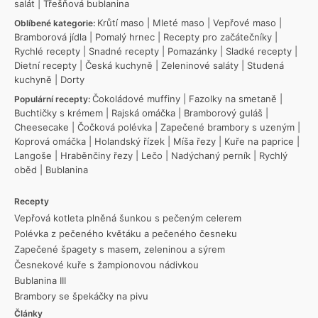
salát
|
Třešňová bublanina
Krůtí maso
|
Mleté maso
|
Vepřové maso
|
Oblíbené kategorie:
Bramborová jídla
|
Pomalý hrnec
|
Recepty pro začátečníky
|
Rychlé recepty
|
Snadné recepty
|
Pomazánky
|
Sladké recepty
|
Dietní recepty
|
Česká kuchyně
|
Zeleninové saláty
|
Studená
kuchyně
|
Dorty
Čokoládové muffiny
|
Fazolky na smetaně
|
Populární recepty:
Buchtičky s krémem
|
Rajská omáčka
|
Bramborový guláš
|
Cheesecake
|
Čočková polévka
|
Zapečené brambory s uzeným
|
Koprová omáčka
|
Holandský řízek
|
Míša řezy
|
Kuře na paprice
|
Langoše
|
Hraběnčiny řezy
|
Lečo
|
Nadýchaný perník
|
Rychlý
oběd
|
Bublanina
Recepty
Vepřová kotleta plněná šunkou s pečeným celerem
Polévka z pečeného květáku a pečeného česneku
Zapečené špagety s masem, zeleninou a sýrem
Česnekové kuře s žampionovou nádivkou
Bublanina III
Brambory se špekáčky na pivu
Články