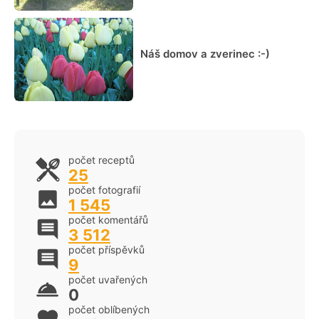
Náš domov a zverinec :-)
počet receptů
25
počet fotografií
1 545
počet komentářů
3 512
počet příspěvků
9
počet uvařených
0
počet oblíbených