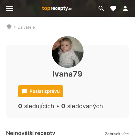
Moje akt
Přejít
Menu
na
vyhledávání
Uživatelé
Nacházíte
se
zde:
Ivana79
Poslat zprávu
0
sledujících •
0
sledovaných
Nejnovější recepty
Zobrazit více