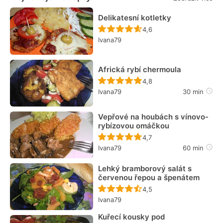
Delikatesní kotletky
Recept ještě nebyl hodn
4,6
Ivana79
Africká rybí chermoula
Recept ještě nebyl hodn
4,8
Ivana79
30 min
Vepřové na houbách s vínovo-
rybízovou omáčkou
Recept ještě nebyl hodn
4,7
Ivana79
60 min
Lehký bramborový salát s
červenou řepou a špenátem
Recept ještě nebyl hodn
4,5
Ivana79
Kuřecí kousky pod