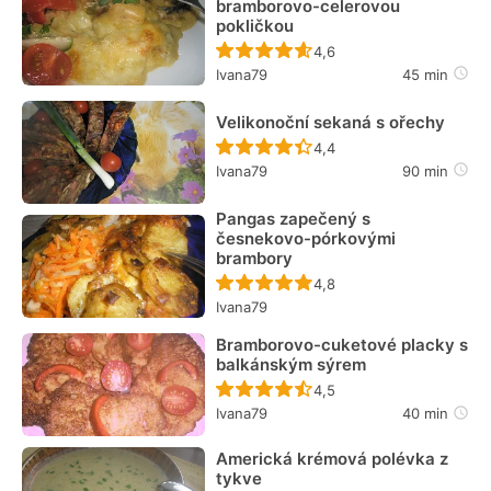
bramborovo-celerovou
pokličkou
Recept ještě nebyl hodn
4,6
Ivana79
45 min
Velikonoční sekaná s ořechy
Recept ještě nebyl hodn
4,4
Ivana79
90 min
Pangas zapečený s
česnekovo-pórkovými
brambory
Recept ještě nebyl hodn
4,8
Ivana79
Bramborovo-cuketové placky s
balkánským sýrem
Recept ještě nebyl hodn
4,5
Ivana79
40 min
Americká krémová polévka z
tykve