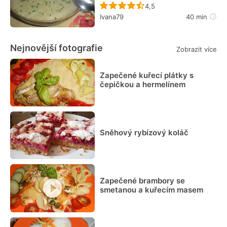
Recept ještě nebyl hodn
4,5
Ivana79
40 min
Nejnovější fotografie
Zobrazit více
Zapečené kuřecí plátky s
čepičkou a hermelínem
Sněhový rybízový koláč
Zapečené brambory se
smetanou a kuřecím masem