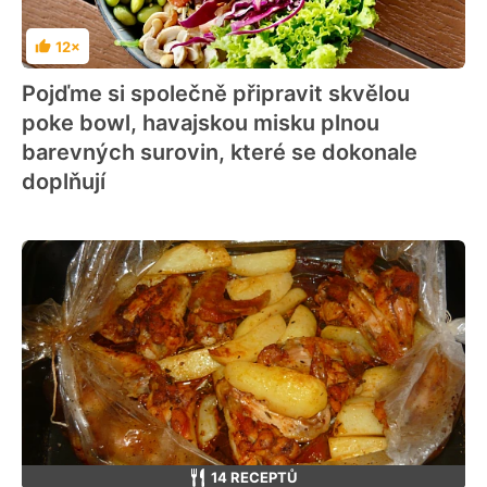
12×
Hodnocení
Pojďme si společně připravit skvělou
poke bowl, havajskou misku plnou
barevných surovin, které se dokonale
doplňují
14 RECEPTŮ