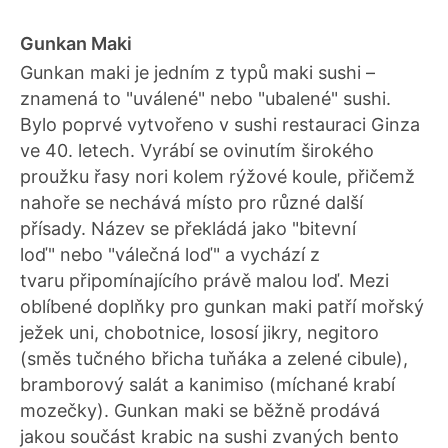
Gunkan Maki
Gunkan maki je jedním z typů maki sushi –
znamená to "uválené" nebo "ubalené" sushi.
Bylo poprvé vytvořeno v sushi restauraci Ginza
ve 40. letech. Vyrábí se ovinutím širokého
proužku řasy nori kolem rýžové koule, přičemž
nahoře se nechává místo pro různé další
přísady. Název se překládá jako "bitevní
loď" nebo "válečná loď" a vychází z
tvaru připomínajícího právě malou loď. Mezi
oblíbené doplňky pro gunkan maki patří mořský
ježek uni, chobotnice, lososí jikry, negitoro
(směs tučného břicha tuňáka a zelené cibule),
bramborový salát a kanimiso (míchané krabí
mozečky). Gunkan maki se běžně prodává
jakou součást krabic na sushi zvaných bento