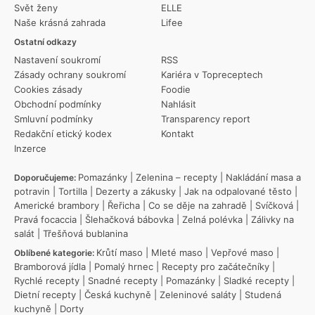
Svět ženy
ELLE
Naše krásná zahrada
Lifee
Ostatní odkazy
Nastavení soukromí
RSS
Zásady ochrany soukromí
Kariéra v Topreceptech
Cookies zásady
Foodie
Obchodní podmínky
Nahlásit
Smluvní podmínky
Transparency report
Redakční etický kodex
Kontakt
Inzerce
Pomazánky
|
Zelenina – recepty
|
Nakládání masa a
Doporučujeme:
potravin
|
Tortilla
|
Dezerty a zákusky
|
Jak na odpalované těsto
|
Americké brambory
|
Řeřicha
|
Co se děje na zahradě
|
Svíčková
|
Pravá focaccia
|
Šlehačková bábovka
|
Zelná polévka
|
Zálivky na
salát
|
Třešňová bublanina
Krůtí maso
|
Mleté maso
|
Vepřové maso
|
Oblíbené kategorie:
Bramborová jídla
|
Pomalý hrnec
|
Recepty pro začátečníky
|
Rychlé recepty
|
Snadné recepty
|
Pomazánky
|
Sladké recepty
|
Dietní recepty
|
Česká kuchyně
|
Zeleninové saláty
|
Studená
kuchyně
|
Dorty