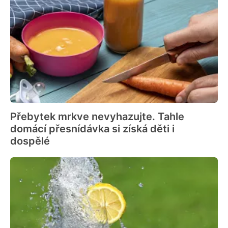
Přebytek mrkve nevyhazujte. Tahle
domácí přesnídávka si získá děti i
dospělé