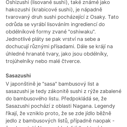
Oshizushi (lisované sushi), také známé jako
hakozushi (krabicové sushi), je nápadně
tvarovaný druh sushi pocházející z Osaky. Tato
odrůda se vyrábí lisováním ingrediencí do
obdélníkové formy zvané "oshiwaku".
Jednotlivé pláty se pak vrství na sebe a
dochucují různými přísadami. Dále se krájí na
úhledné hranaté tvary, jako jsou obdélníky,
trojúhelníky nebo malé čtverce.
Sasazushi
V japonštině je "sasa" bambusový list a
sasazushi je tedy zákonitě sushi z rýže zabalené
do bambusového listu. Předpokládá se, že
Sasazushi pochází z oblasti Nagana. Legendy
říkají, že vzniklo proto, že se zde jídlo běžně
jedlo z bambusových listů, případně naopak -