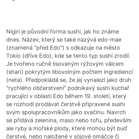
Nigiri je původní forma sushi, jak ho známe
dnes. Název, který se také nazývá edo-mae
(znamená "před Edo") s odkazuje na město
Tokio (dříve Edo), kde se tento typ sushi zrodil.
Je tvořeno ručně lisovaným rýžovým válcem
(shari) pokrytým libovolným počtem ingrediencí
(neta). Předpokládá se, že jej vynalezl jako druh
"rychlého občerstvení" podnikavý sushi kuchař
pracující v oblasti Edo během 19. století, který
se rozhodl prodávat čerstvě připravené sushi
svým spolupracovníkům jako svačinu. Navrch
se přidává zelenina, maso nebo tofu, především
ale ryby a mořské plody, které mohou být buď
čerstvé, nebo naložené v sójové omáčce či