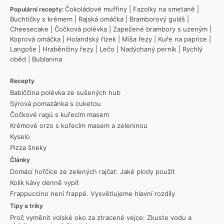
Čokoládové muffiny
|
Fazolky na smetaně
|
Populární recepty:
Buchtičky s krémem
|
Rajská omáčka
|
Bramborový guláš
|
Cheesecake
|
Čočková polévka
|
Zapečené brambory s uzeným
|
Koprová omáčka
|
Holandský řízek
|
Míša řezy
|
Kuře na paprice
|
Langoše
|
Hraběnčiny řezy
|
Lečo
|
Nadýchaný perník
|
Rychlý
oběd
|
Bublanina
Recepty
Babiččina polévka ze sušených hub
Sýrová pomazánka s cuketou
Čočkové ragú s kuřecím masem
Krémové orzo s kuřecím masem a zeleninou
Kyselo
Pizza šneky
Články
Domácí hořčice ze zelených rajčat: Jaké plody použít
Kolik kávy denně vypít
Frappuccino není frappé. Vysvětlujeme hlavní rozdíly
Tipy a triky
Proč vyměnit volské oko za ztracené vejce: Zkuste vodu a