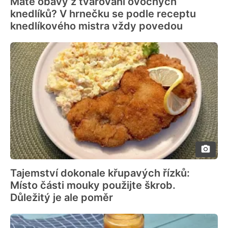
Máte obavy z tvarování ovocných
knedlíků? V hrnečku se podle receptu
knedlíkového mistra vždy povedou
Tajemství dokonale křupavých řízků:
Místo části mouky použijte škrob.
Důležitý je ale poměr