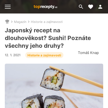
Moje akt
Přejít
Menu
na
vyhledávání
Magazín
Historie a zajímavosti
Nacházíte
se
Japonský recept na
zde:
dlouhověkost? Sushi! Poznáte
všechny jeho druhy?
Tomáš Knap
12. 1. 2021
Historie a zajímavosti