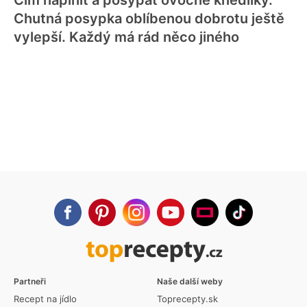
Čím naplnit a posypat ovocné knedlíky.
Chutná posypka oblíbenou dobrotu ještě
vylepší. Každý má rád něco jiného
Partneři
Naše další weby
Recept na jídlo
Toprecepty.sk