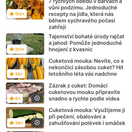
7 rychlých obědů v barvách a
vůni podzimu. Jednoduché
recepty na jídla, která nás
153×
Hodnocení
během sychravého počasí
zahřejí
Tajemství bohaté úrody rajčat
a jahod: Pomůže jednoduché
hnojení z kvasnic
231×
Hodnocení
Cuketová mouka: Nevíte, co s
nekončící zásobou cuket? Hit
letošního léta vás nadchne
35×
Hodnocení
Zázrak z cuket: Domácí
cuketovou mouku připravíte
snadno a rychle podle videa
8×
Hodnocení
Cuketová mouka: Využijeme ji
při pečení, obalování a
zahušťování polévek i omáček
36×
Hodnocení