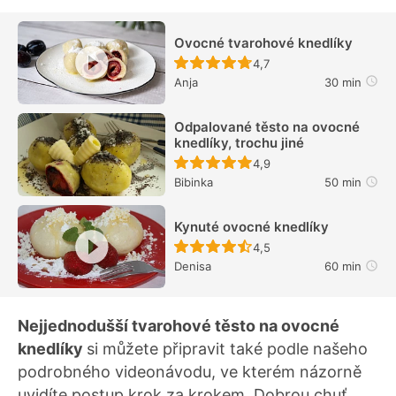
Ovocné tvarohové knedlíky
Recept ještě nebyl hodn
4,7
Anja
30 min
Odpalované těsto na ovocné
knedlíky, trochu jiné
Recept ještě nebyl hodn
4,9
Bibinka
50 min
Kynuté ovocné knedlíky
Recept ještě nebyl hodn
4,5
Denisa
60 min
Nejjednodušší tvarohové těsto na ovocné
knedlíky
si můžete připravit také podle našeho
podrobného videonávodu, ve kterém názorně
uvidíte postup krok za krokem. Dobrou chuť.