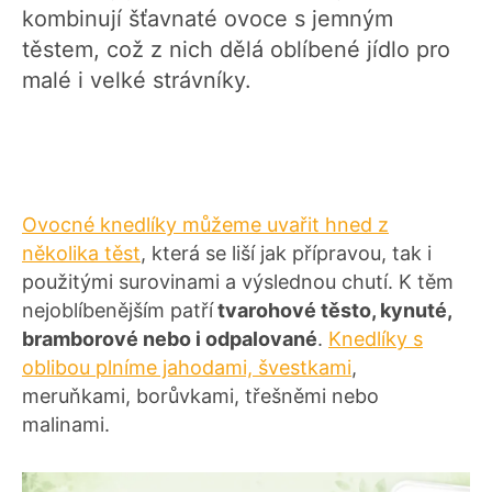
kombinují šťavnaté ovoce s jemným
těstem, což z nich dělá oblíbené jídlo pro
malé i velké strávníky.
Ovocné knedlíky můžeme uvařit hned z
několika těst
, která se liší jak přípravou, tak i
použitými surovinami a výslednou chutí. K těm
nejoblíbenějším patří
tvarohové těsto, kynuté,
bramborové nebo i odpalované
.
Knedlíky s
oblibou plníme jahodami, švestkami
,
meruňkami, borůvkami, třešněmi nebo
malinami.