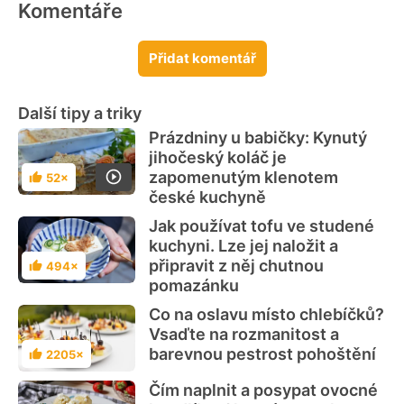
Komentáře
Přidat komentář
Další tipy a triky
Prázdniny u babičky: Kynutý
jihočeský koláč je
zapomenutým klenotem
52×
Hodnocení
české kuchyně
Jak používat tofu ve studené
kuchyni. Lze jej naložit a
připravit z něj chutnou
494×
Hodnocení
pomazánku
Co na oslavu místo chlebíčků?
Vsaďte na rozmanitost a
barevnou pestrost pohoštění
2205×
Hodnocení
Čím naplnit a posypat ovocné