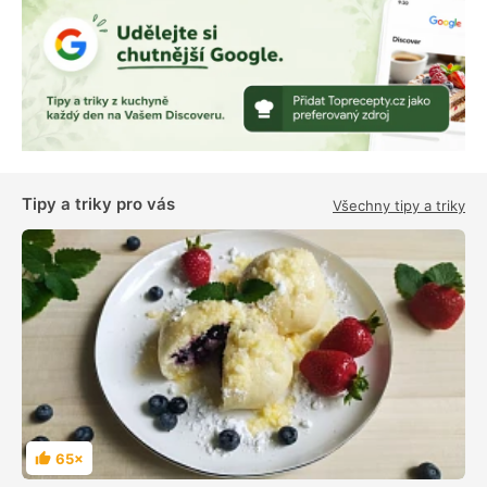
Tipy a triky pro vás
Všechny tipy a triky
65×
H
o