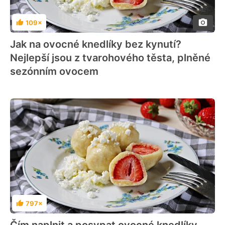
109×
Hodnocení
Jak na ovocné knedlíky bez kynutí?
Nejlepší jsou z tvarohového těsta, plněné
sezónním ovocem
797×
Hodnocení