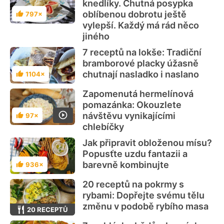
knedlíky. Chutná posypka
oblíbenou dobrotu ještě
797×
Hodnocení
vylepší. Každý má rád něco
jiného
7 receptů na lokše: Tradiční
bramborové placky úžasně
chutnají nasladko i naslano
1104×
Hodnocení
Zapomenutá hermelínová
pomazánka: Okouzlete
návštěvu vynikajícími
97×
Hodnocení
chlebíčky
Jak připravit obloženou mísu?
Popusťte uzdu fantazii a
barevně kombinujte
936×
Hodnocení
20 receptů na pokrmy s
rybami: Dopřejte svému tělu
změnu v podobě rybího masa
20 RECEPTŮ