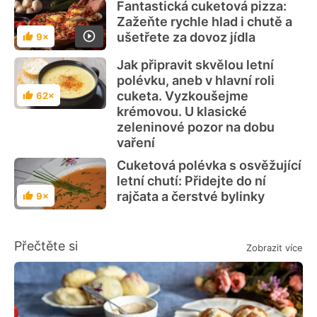
Fantastická cuketová pizza:
Zažeňte rychle hlad i chutě a
ušetřete za dovoz jídla
9×
Hodnocení
Jak připravit skvělou letní
polévku, aneb v hlavní roli
cuketa. Vyzkoušejme
62×
Hodnocení
krémovou. U klasické
zeleninové pozor na dobu
vaření
Cuketová polévka s osvěžující
letní chutí: Přidejte do ní
rajčata a čerstvé bylinky
9×
Hodnocení
Přečtěte si
Zobrazit více