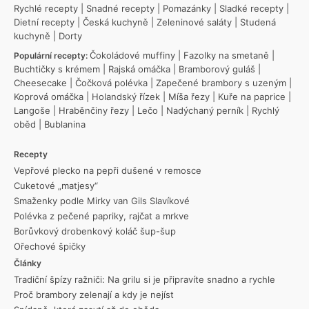
Rychlé recepty
|
Snadné recepty
|
Pomazánky
|
Sladké recepty
|
Dietní recepty
|
Česká kuchyně
|
Zeleninové saláty
|
Studená
kuchyně
|
Dorty
Čokoládové muffiny
|
Fazolky na smetaně
|
Populární recepty:
Buchtičky s krémem
|
Rajská omáčka
|
Bramborový guláš
|
Cheesecake
|
Čočková polévka
|
Zapečené brambory s uzeným
|
Koprová omáčka
|
Holandský řízek
|
Míša řezy
|
Kuře na paprice
|
Langoše
|
Hraběnčiny řezy
|
Lečo
|
Nadýchaný perník
|
Rychlý
oběd
|
Bublanina
Recepty
Vepřové plecko na pepři dušené v remosce
Cuketové „matjesy“
Smaženky podle Mirky van Gils Slavíkové
Polévka z pečené papriky, rajčat a mrkve
Borůvkový drobenkový koláč šup-šup
Ořechové špičky
Články
Tradiční špízy ražniči: Na grilu si je připravíte snadno a rychle
Proč brambory zelenají a kdy je nejíst