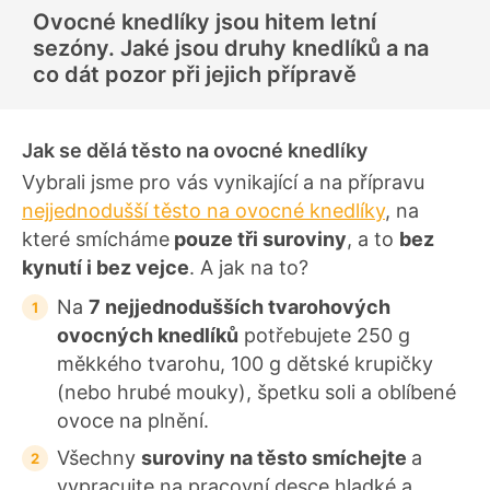
d
Ovocné knedlíky jsou hitem letní
n
o
sezóny. Jaké jsou druhy knedlíků a na
c
e
co dát pozor při jejich přípravě
n
í
Jak se dělá těsto na ovocné knedlíky
Vybrali jsme pro vás vynikající a na přípravu
nejjednodušší těsto na ovocné knedlíky
, na
které smícháme
pouze tři suroviny
, a to
bez
kynutí i bez vejce
. A jak na to?
Na
7 nejjednodušších tvarohových
ovocných knedlíků
potřebujete 250 g
měkkého tvarohu, 100 g dětské krupičky
(nebo hrubé mouky), špetku soli a oblíbené
ovoce na plnění.
Všechny
suroviny na těsto smíchejte
a
vypracujte na pracovní desce hladké a