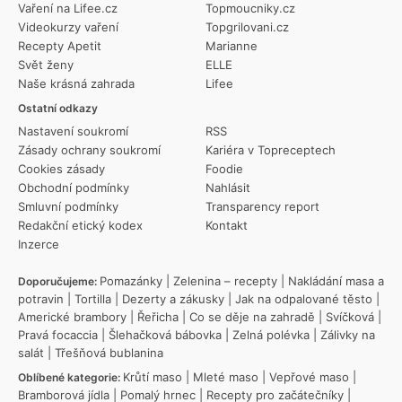
Vaření na Lifee.cz
Topmoucniky.cz
Videokurzy vaření
Topgrilovani.cz
Recepty Apetit
Marianne
Svět ženy
ELLE
Naše krásná zahrada
Lifee
Ostatní odkazy
Nastavení soukromí
RSS
Zásady ochrany soukromí
Kariéra v Topreceptech
Cookies zásady
Foodie
Obchodní podmínky
Nahlásit
Smluvní podmínky
Transparency report
Redakční etický kodex
Kontakt
Inzerce
Pomazánky
|
Zelenina – recepty
|
Nakládání masa a
Doporučujeme:
potravin
|
Tortilla
|
Dezerty a zákusky
|
Jak na odpalované těsto
|
Americké brambory
|
Řeřicha
|
Co se děje na zahradě
|
Svíčková
|
Pravá focaccia
|
Šlehačková bábovka
|
Zelná polévka
|
Zálivky na
salát
|
Třešňová bublanina
Krůtí maso
|
Mleté maso
|
Vepřové maso
|
Oblíbené kategorie:
Bramborová jídla
|
Pomalý hrnec
|
Recepty pro začátečníky
|