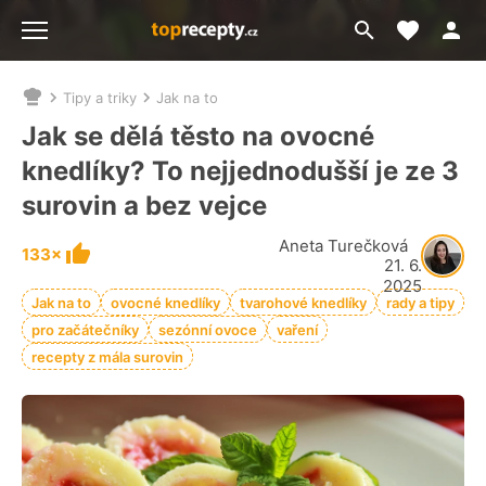
Moje akt
Přejít
Menu
na
vyhledávání
Tipy a triky
Jak na to
Nacházíte
se
Jak se dělá těsto na ovocné
zde:
knedlíky? To nejjednodušší je ze 3
surovin a bez vejce
Aneta Turečková
133×
21. 6.
2025
Jak na to
ovocné knedlíky
tvarohové knedlíky
rady a tipy
pro začátečníky
sezónní ovoce
vaření
recepty z mála surovin