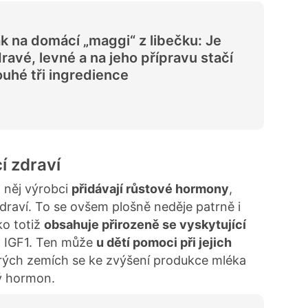
k na domácí „maggi“ z libečku: Je
ravé, levné a na jeho přípravu stačí
uhé tři ingredience
í zdraví
o něj výrobci
přidávají růstové hormony
,
draví. To se ovšem plošně neděje patrně i
ko totiž
obsahuje přirozeně se vyskytující
 a IGF1. Ten může
u dětí pomoci při jejich
erých zemích se ke zvýšení produkce mléka
ý hormon.