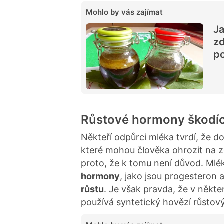
Mohlo by vás zajímat
Ja
zd
po
Růstové hormony škodíc
Někteří odpůrci mléka tvrdí, že d
které mohou člověka ohrozit na z
proto, že k tomu není důvod. Mlé
hormony
, jako jsou progesteron
růstu
. Je však pravda, že v někt
používá syntetický hovězí růstov