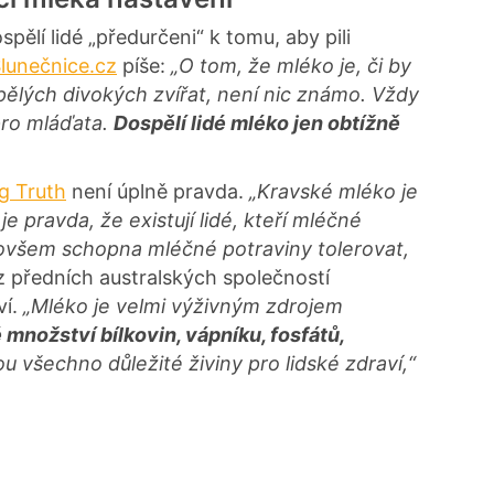
pělí lidé „předurčeni“ k tomu, aby pili
lunečnice.cz
píše:
„O tom, že mléko je, či by
ělých divokých zvířat, není nic známo. Vždy
pro mláďata.
Dospělí lidé mléko jen obtížně
g Truth
není úplně pravda.
„Kravské mléko je
 pravda, že existují lidé, kteří mléčné
e ovšem schopna mléčné potraviny tolerovat,
 předních australských společností
ví.
„Mléko je velmi výživným zdrojem
množství bílkovin, vápníku, fosfátů,
ou všechno důležité živiny pro lidské zdraví,“