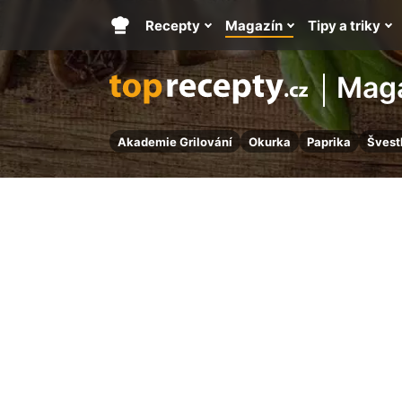
Recepty
Magazín
Tipy a triky
Hlavní
stránka
Mag
Akademie Grilování
Okurka
Paprika
Švest