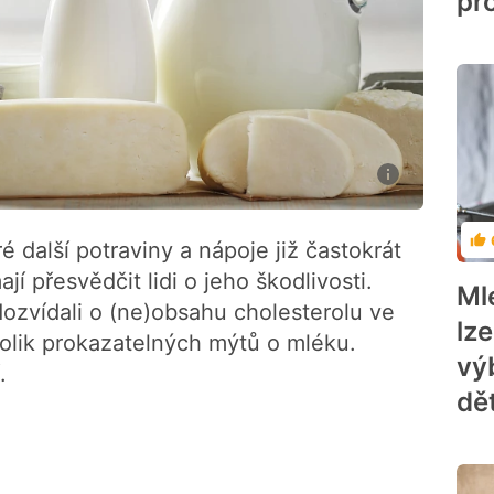
pr
 další potraviny a nápoje již častokrát
Ho
jí přesvědčit lidi o jeho škodlivosti.
Ml
dozvídali o (ne)obsahu cholesterolu ve
lz
olik prokazatelných mýtů o mléku.
vý
.
dě