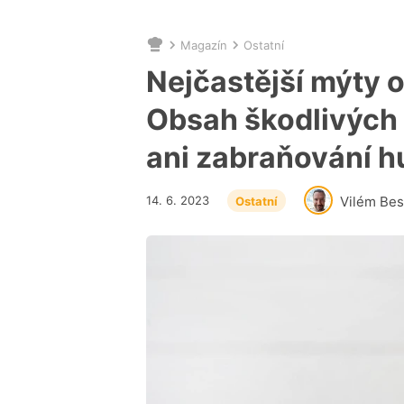
Magazín
Ostatní
Nacházíte
se
Nejčastější mýty o 
zde:
Obsah škodlivých
ani zabraňování h
14. 6. 2023
Vilém Bes
Ostatní