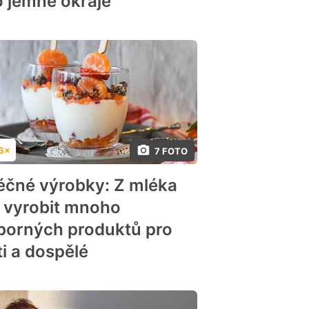
o jemné okraje
6×
7 FOTO
dnocení
éčné výrobky: Z mléka
e vyrobit mnoho
borných produktů pro
ti a dospělé