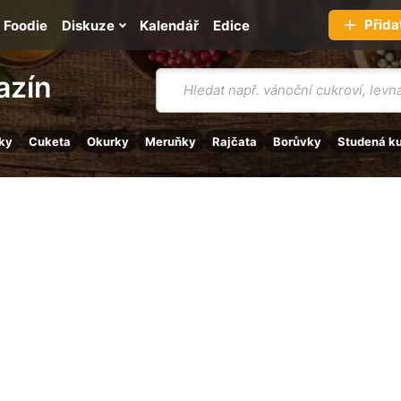
Přida
Foodie
Diskuze
Kalendář
Edice
Vyhledávání
azín
ky
Cuketa
Okurky
Meruňky
Rajčata
Borůvky
Studená k