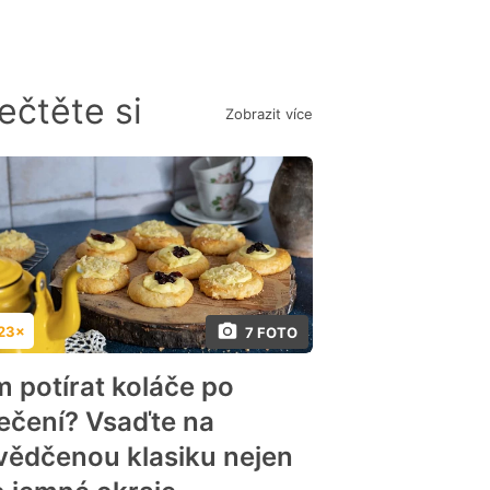
ečtěte si
Zobrazit více
23×
7 FOTO
dnocení
m potírat koláče po
ečení? Vsaďte na
vědčenou klasiku nejen