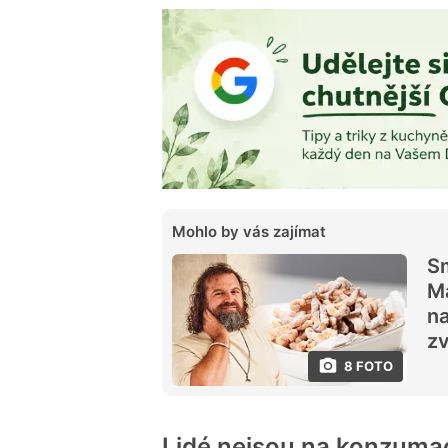
Mohlo by vás zajímat
S
Ma
na
zv
8 FOTO
Lidé nejsou na konzumac