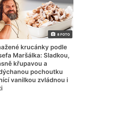
8 FOTO
ažené krucánky podle
sefa Maršálka: Sladkou,
ásně křupavou a
dýchanou pochoutku
nící vanilkou zvládnou i
i