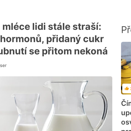
mléce lidi stále straší:
Př
 hormonů, přidaný cukr
ubnutí se přitom nekoná
ser
Ho
Čí
up
os