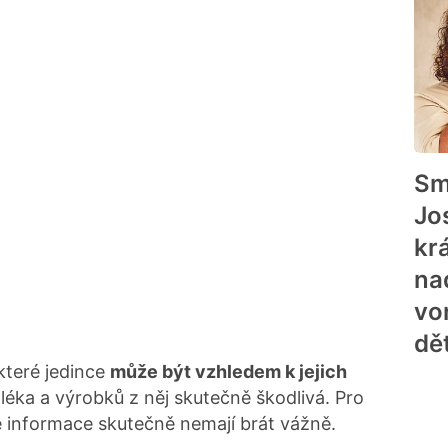
Sm
Jo
kr
na
vo
dět
které jedince
může být vzhledem k jejich
ka a výrobků z něj skutečně škodlivá. Pro
ré informace skutečně nemají brát vážně.