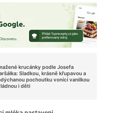
mažené krucánky podle Josefa
ršálka: Sladkou, krásně křupavou a
dýchanou pochoutku vonící vanilkou
ládnou i děti
i mléka nastaveni