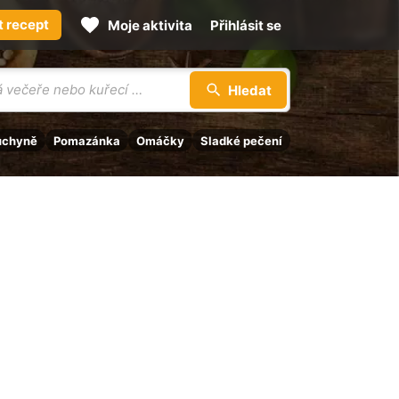
t recept
Moje aktivita
Přihlásit se
Hledat
uchyně
Pomazánka
Omáčky
Sladké pečení