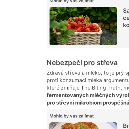
Mohlo by vás zajímat
Sa
ce
ko
Nebezpečí pro střeva
Zdravá střeva a mléko, to je prý s
proti konzumaci mléka argumentuj
které zmiňuje The Biting Truth, 
fermentovaných mléčných výro
pro střevní mikrobiom prospěšn
Mohlo by vás zajímat
Br