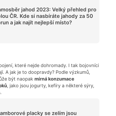
mosběr jahod 2023: Velký přehled pro
lou ČR. Kde si nasbíráte jahody za 50
run a jak najít nejlepší místo?
pojení, které nejde dohromady. I tak bojovníci
í. A jak je to doopravdy? Podle výzkumů,
může být naopak
mírná konzumace
bků
, jako jsou jogurty, kefíry a některé sýry,
á
.
amborové placky se zelím jsou