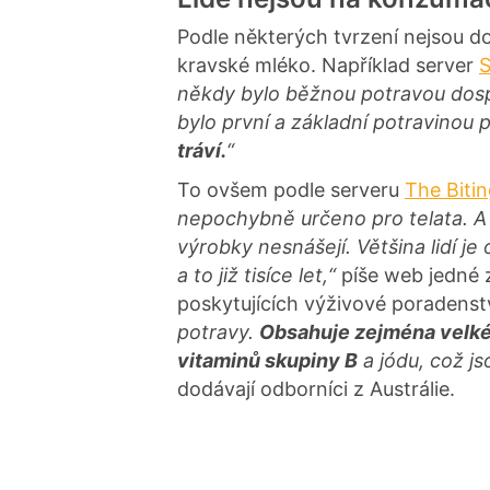
Podle některých tvrzení nejsou dos
kravské mléko. Například server
S
někdy bylo běžnou potravou dosp
bylo první a základní potravinou 
tráví.
“
To ovšem podle serveru
The Bitin
nepochybně určeno pro telata. A je
výrobky nesnášejí. Většina lidí j
a to již tisíce let,“
píše web jedné z
poskytujících výživové poradenst
potravy.
Obsahuje zejména velké 
vitaminů skupiny B
a jódu, což js
dodávají odborníci z Austrálie.