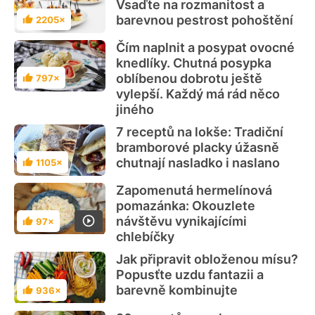
Vsaďte na rozmanitost a
barevnou pestrost pohoštění
2205×
Hodnocení
Čím naplnit a posypat ovocné
knedlíky. Chutná posypka
oblíbenou dobrotu ještě
797×
Hodnocení
vylepší. Každý má rád něco
jiného
7 receptů na lokše: Tradiční
bramborové placky úžasně
chutnají nasladko i naslano
1105×
Hodnocení
Zapomenutá hermelínová
pomazánka: Okouzlete
návštěvu vynikajícími
97×
Hodnocení
chlebíčky
Jak připravit obloženou mísu?
Popusťte uzdu fantazii a
barevně kombinujte
936×
Hodnocení