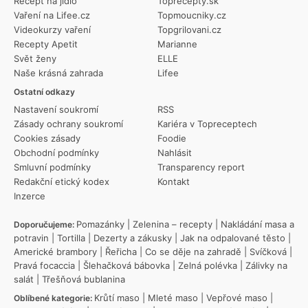
Recept na jídlo
Toprecepty.sk
Vaření na Lifee.cz
Topmoucniky.cz
Videokurzy vaření
Topgrilovani.cz
Recepty Apetit
Marianne
Svět ženy
ELLE
Naše krásná zahrada
Lifee
Ostatní odkazy
Nastavení soukromí
RSS
Zásady ochrany soukromí
Kariéra v Topreceptech
Cookies zásady
Foodie
Obchodní podmínky
Nahlásit
Smluvní podmínky
Transparency report
Redakční etický kodex
Kontakt
Inzerce
Pomazánky
|
Zelenina – recepty
|
Nakládání masa a
Doporučujeme:
potravin
|
Tortilla
|
Dezerty a zákusky
|
Jak na odpalované těsto
|
Americké brambory
|
Řeřicha
|
Co se děje na zahradě
|
Svíčková
|
Pravá focaccia
|
Šlehačková bábovka
|
Zelná polévka
|
Zálivky na
salát
|
Třešňová bublanina
Krůtí maso
|
Mleté maso
|
Vepřové maso
|
Oblíbené kategorie: