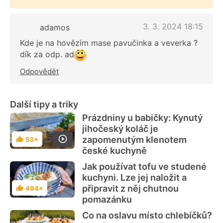
3. 3. 2024 18:15
adamos
Kde je na hovězím mase pavučinka a veverka ?
dík za odp. ad
Odpovědět
Další tipy a triky
Prázdniny u babičky: Kynutý
jihočeský koláč je
zapomenutým klenotem
53×
Hodnocení
české kuchyně
Jak používat tofu ve studené
kuchyni. Lze jej naložit a
připravit z něj chutnou
494×
Hodnocení
pomazánku
Co na oslavu místo chlebíčků?