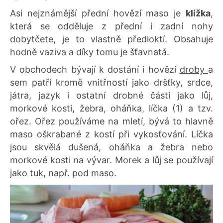
Asi nejznámější přední hovězí maso je
kližka
,
která se odděluje z přední i zadní nohy
dobytčete, je to vlastně předloktí. Obsahuje
hodně vaziva a díky tomu je šťavnatá.
V obchodech bývají k dostání i hovězí
droby
a
sem patří kromě vnitřností jako dršťky, srdce,
játra, jazyk i ostatní drobné části jako lůj,
morkové kosti, žebra, oháňka, líčka (1) a tzv.
ořez. Ořez používáme na mletí, bývá to hlavně
maso oškrabané z kostí při vykosťování. Líčka
jsou skvělá dušená, oháňka a žebra nebo
morkové kosti na vývar. Morek a lůj se používají
jako tuk, např. pod maso.