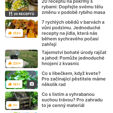
20 receptů na pokrmy s
rybami: Dopřejte svému tělu
změnu v podobě rybího masa
20 RECEPTŮ
7 rychlých obědů v barvách a
vůni podzimu. Jednoduché
recepty na jídla, která nás
153×
Hodnocení
během sychravého počasí
zahřejí
Tajemství bohaté úrody rajčat
a jahod: Pomůže jednoduché
hnojení z kvasnic
231×
Hodnocení
Co s libečkem, když kvete?
Pro začínající pěstitele máme
několik rad
191×
Hodnocení
Co s listím a vyhrabanou
suchou trávou? Pro zahradu
to je cenný materiál
7×
Hodnocení