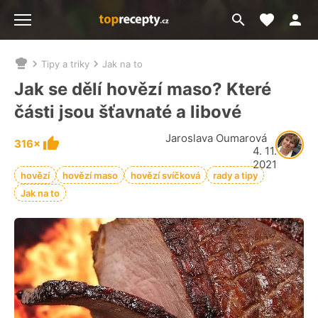
Moje akt
Přejít
Menu
na
vyhledávání
Tipy a triky
Jak na to
Nacházíte
se
Jak se dělí hovězí maso? Které
zde:
části jsou šťavnaté a libové
Jaroslava Oumarová
316×
4. 11.
2021
hovězí
hovězí maso
hovězí svíčková
rady a tipy
Jak na to