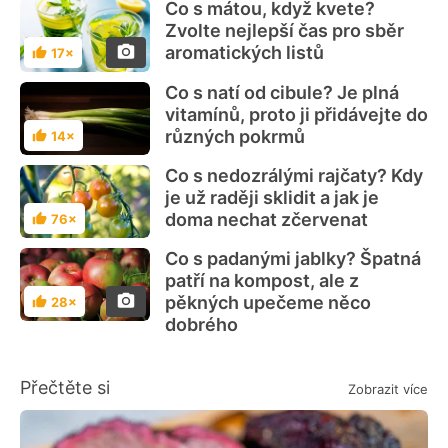
Co s mátou, když kvete?
Zvolte nejlepší čas pro sběr
aromatických listů
17×
Hodnocení
Co s natí od cibule? Je plná
vitamínů, proto ji přidávejte do
různých pokrmů
14×
Hodnocení
Co s nedozrálými rajčaty? Kdy
je už raději sklidit a jak je
doma nechat zčervenat
76×
Hodnocení
Co s padanými jablky? Špatná
patří na kompost, ale z
pěkných upečeme něco
28×
Hodnocení
dobrého
Přečtěte si
Zobrazit více