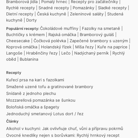
Bramborová jídla
|
Pomalý hrnec
|
Recepty pro začátečníky
|
Rychlé recepty
|
Snadné recepty
|
Pomazánky
|
Sladké recepty
|
Dietní recepty
|
Česká kuchyně
|
Zeleninové saláty
|
Studená
kuchyně
|
Dorty
Čokoládové muffiny
|
Fazolky na smetaně
|
Populární recepty:
Buchtičky s krémem
|
Rajská omáčka
|
Bramborový guláš
|
Cheesecake
|
Čočková polévka
|
Zapečené brambory s uzeným
|
Koprová omáčka
|
Holandský řízek
|
Míša řezy
|
Kuře na paprice
|
Langoše
|
Hraběnčiny řezy
|
Lečo
|
Nadýchaný perník
|
Rychlý
oběd
|
Bublanina
Recepty
Kuřecí prsa na kari s fazolkami
Smažené uzené tofu a gratinované brambory
Snídaně z jednoho plechu
Mozzarellová pomazánka se šunkou
Boloňská omáčka a špagety
Jednoduchý smetanový Lotus dort / řez
Články
Alkohol v kuchyni: Jak ovlivňuje chuť, vůni a přípravu pokrmů
Ovocné knedlíky nejen s borůvkami: Rychlý hrnkový recept