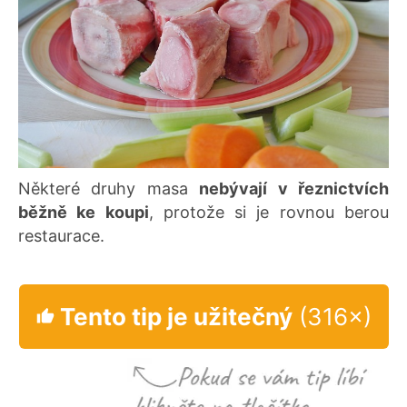
Některé druhy masa
nebývají v řeznictvích
běžně ke koupi
, protože si je rovnou berou
restaurace.
Tento tip je užitečný
(316×)