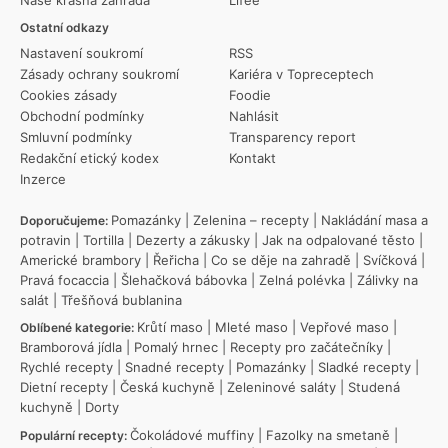
Naše krásná zahrada
Lifee
Ostatní odkazy
Nastavení soukromí
RSS
Zásady ochrany soukromí
Kariéra v Topreceptech
Cookies zásady
Foodie
Obchodní podmínky
Nahlásit
Smluvní podmínky
Transparency report
Redakční etický kodex
Kontakt
Inzerce
Pomazánky
|
Zelenina – recepty
|
Nakládání masa a
Doporučujeme:
potravin
|
Tortilla
|
Dezerty a zákusky
|
Jak na odpalované těsto
|
Americké brambory
|
Řeřicha
|
Co se děje na zahradě
|
Svíčková
|
Pravá focaccia
|
Šlehačková bábovka
|
Zelná polévka
|
Zálivky na
salát
|
Třešňová bublanina
Krůtí maso
|
Mleté maso
|
Vepřové maso
|
Oblíbené kategorie:
Bramborová jídla
|
Pomalý hrnec
|
Recepty pro začátečníky
|
Rychlé recepty
|
Snadné recepty
|
Pomazánky
|
Sladké recepty
|
Dietní recepty
|
Česká kuchyně
|
Zeleninové saláty
|
Studená
kuchyně
|
Dorty
Čokoládové muffiny
|
Fazolky na smetaně
|
Populární recepty: