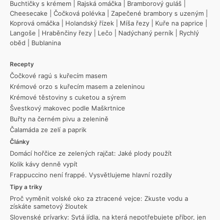
Buchtičky s krémem
|
Rajská omáčka
|
Bramborový guláš
|
Cheesecake
|
Čočková polévka
|
Zapečené brambory s uzeným
|
Koprová omáčka
|
Holandský řízek
|
Míša řezy
|
Kuře na paprice
|
Langoše
|
Hraběnčiny řezy
|
Lečo
|
Nadýchaný perník
|
Rychlý
oběd
|
Bublanina
Recepty
Čočkové ragú s kuřecím masem
Krémové orzo s kuřecím masem a zeleninou
Krémové těstoviny s cuketou a sýrem
Švestkový makovec podle Maškrtnice
Buřty na černém pivu a zelenině
Čalamáda ze zelí a paprik
Články
Domácí hořčice ze zelených rajčat: Jaké plody použít
Kolik kávy denně vypít
Frappuccino není frappé. Vysvětlujeme hlavní rozdíly
Tipy a triky
Proč vyměnit volské oko za ztracené vejce: Zkuste vodu a
získáte sametový žloutek
Slovenské prívarky: Sytá jídla, na která nepotřebujete příbor, jen