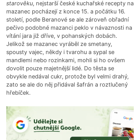
starověku
, nejstarší české kuchařské recepty na
mazanec pocházejí z konce 15. a počátku 16.
století, podle Beranové se ale zároveň obřadní
pečivo podobné mazanci peklo v návaznosti na
vítání jara již dříve, v pohanských dobách.
Jelikož se mazanec vyráběl ze smetany,
spousty vajec, někdy i tvarohu a sypal se
mandlemi nebo rozinkami, mohli si ho ovšem
dovolit pouze majetnější lidé. Do těsta se
obvykle nedával cukr, protože byl velmi drahý,
zato se ale do něj přidával šafrán a roztlučený
hřebíček.