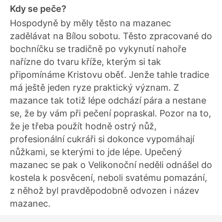
Kdy se peče?
Hospodyně by měly těsto na mazanec
zadělávat na Bílou sobotu. Těsto zpracované do
bochníčku se tradičně po vykynutí nahoře
nařízne do tvaru kříže, kterým si tak
připomínáme Kristovu oběť. Jenže tahle tradice
má ještě jeden ryze praktický význam. Z
mazance tak totiž lépe odchází pára a nestane
se, že by vám při pečení popraskal. Pozor na to,
že je třeba použít hodně ostrý nůž,
profesionální cukráři si dokonce vypomáhají
nůžkami, se kterými to jde lépe. Upečený
mazanec se pak o Velikonoční neděli odnášel do
kostela k posvěcení, neboli svatému pomazání,
z něhož byl pravděpodobně odvozen i název
mazanec.