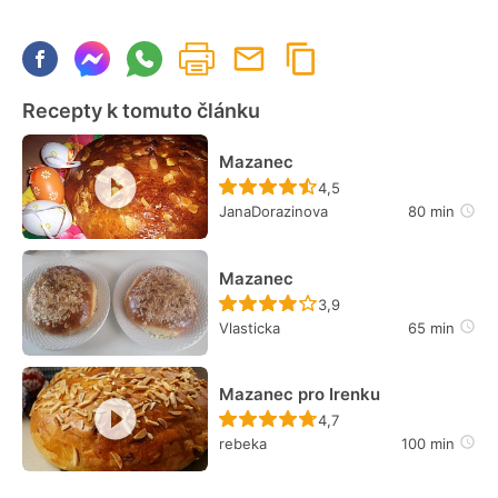
Recepty k tomuto článku
Mazanec
Recept ještě nebyl hodn
4,5
JanaDorazinova
80 min
Mazanec
Recept ještě nebyl hodn
3,9
Vlasticka
65 min
Mazanec pro Irenku
Recept ještě nebyl hodn
4,7
rebeka
100 min