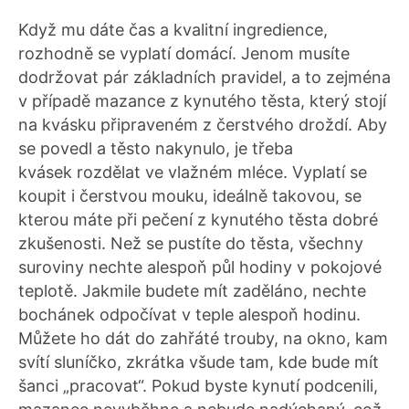
Když mu dáte čas a kvalitní ingredience,
rozhodně se vyplatí domácí. Jenom musíte
dodržovat pár základních pravidel, a to zejména
v případě mazance z kynutého těsta, který stojí
na kvásku připraveném z čerstvého droždí. Aby
se povedl a těsto nakynulo, je třeba
kvásek rozdělat ve vlažném mléce. Vyplatí se
koupit i čerstvou mouku, ideálně takovou, se
kterou máte při pečení z kynutého těsta dobré
zkušenosti. Než se pustíte do těsta, všechny
suroviny nechte alespoň půl hodiny v pokojové
teplotě. Jakmile budete mít zaděláno, nechte
bochánek odpočívat v teple alespoň hodinu.
Můžete ho dát do zahřáté trouby, na okno, kam
svítí sluníčko, zkrátka všude tam, kde bude mít
šanci „pracovat“. Pokud byste kynutí podcenili,