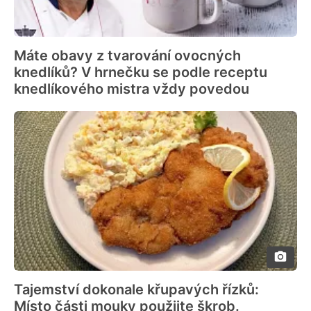
Máte obavy z tvarování ovocných
knedlíků? V hrnečku se podle receptu
knedlíkového mistra vždy povedou
Tajemství dokonale křupavých řízků:
Místo části mouky použijte škrob.