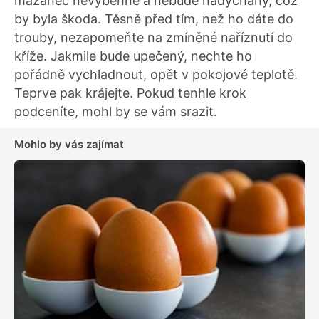
mazanec nevyběhne a nebude nadýchaný, což
by byla škoda. Těsně před tím, než ho dáte do
trouby, nezapomeňte na zmíněné naříznutí do
kříže. Jakmile bude upečený, nechte ho
pořádně vychladnout, opět v pokojové teplotě.
Teprve pak krájejte. Pokud tenhle krok
podceníte, mohl by se vám srazit.
Mohlo by vás zajímat