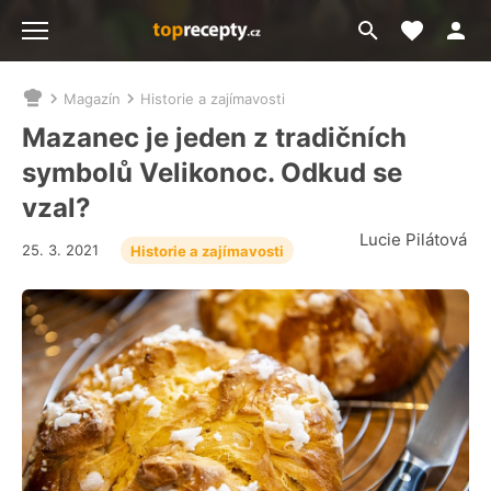
Moje akt
Přejít
Menu
na
vyhledávání
Magazín
Historie a zajímavosti
Nacházíte
se
Mazanec je jeden z tradičních
zde:
symbolů Velikonoc. Odkud se
vzal?
Lucie Pilátová
25. 3. 2021
Historie a zajímavosti