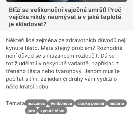
Blíží se velikonoční vaječná smršť! Proč
vajíčka nikdy neomývat a v jaké teplotě
je skladovat?
Někteří lidé zejména ze zdravotních důvodů nejí
kynuté těsto. Máte stejný problém? Rozhodně
není důvod se s mazancem rozloučit. Dá se
totiž udělat i v nekynuté variantě, například z
třeného těsta nebo tvarohový. Jenom musíte
počítat s tím, že jeden či druhý vám vydrží o
něco kratší dobu.
Témata
mazanec
Velikonoce
sladké pečení
historie
jaro
kynuté těsto