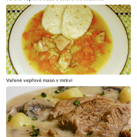
Vařené vepřové maso v mrkvi