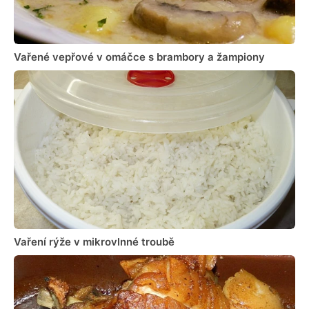
Vařené vepřové v omáčce s brambory a žampiony
Vaření rýže v mikrovlnné troubě