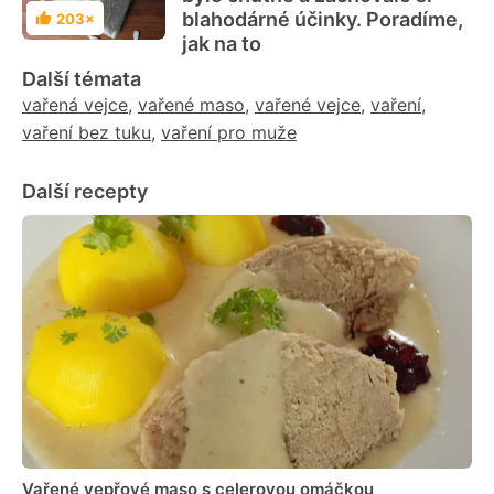
blahodárné účinky. Poradíme,
203×
Hodnocení
jak na to
Další témata
vařená vejce
,
vařené maso
,
vařené vejce
,
vaření
,
vaření bez tuku
,
vaření pro muže
Další recepty
Vařené vepřové maso s celerovou omáčkou