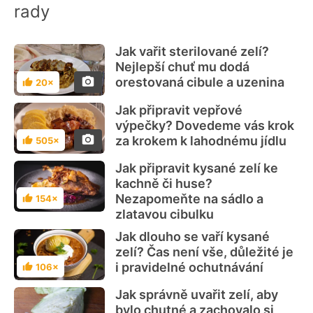
rady
Jak vařit sterilované zelí?
Nejlepší chuť mu dodá
orestovaná cibule a uzenina
20×
Hodnocení
Jak připravit vepřové
výpečky? Dovedeme vás krok
za krokem k lahodnému jídlu
505×
Hodnocení
Jak připravit kysané zelí ke
kachně či huse?
Nezapomeňte na sádlo a
154×
Hodnocení
zlatavou cibulku
Jak dlouho se vaří kysané
zelí? Čas není vše, důležité je
i pravidelné ochutnávání
106×
Hodnocení
Jak správně uvařit zelí, aby
bylo chutné a zachovalo si