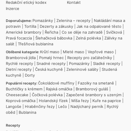
Redakční etický kodex
Kontakt
Inzerce
Pomazánky
|
Zelenina – recepty
|
Nakládání masa a
Doporučujeme:
potravin
|
Tortilla
|
Dezerty a zákusky
|
Jak na odpalované těsto
|
Americké brambory
|
Řeřicha
|
Co se děje na zahradě
|
Svíčková
|
Pravá focaccia
|
Šlehačková bábovka
|
Zelná polévka
|
Zálivky na
salát
|
Třešňová bublanina
Krůtí maso
|
Mleté maso
|
Vepřové maso
|
Oblíbené kategorie:
Bramborová jídla
|
Pomalý hrnec
|
Recepty pro začátečníky
|
Rychlé recepty
|
Snadné recepty
|
Pomazánky
|
Sladké recepty
|
Dietní recepty
|
Česká kuchyně
|
Zeleninové saláty
|
Studená
kuchyně
|
Dorty
Čokoládové muffiny
|
Fazolky na smetaně
|
Populární recepty:
Buchtičky s krémem
|
Rajská omáčka
|
Bramborový guláš
|
Cheesecake
|
Čočková polévka
|
Zapečené brambory s uzeným
|
Koprová omáčka
|
Holandský řízek
|
Míša řezy
|
Kuře na paprice
|
Langoše
|
Hraběnčiny řezy
|
Lečo
|
Nadýchaný perník
|
Rychlý
oběd
|
Bublanina
Recepty