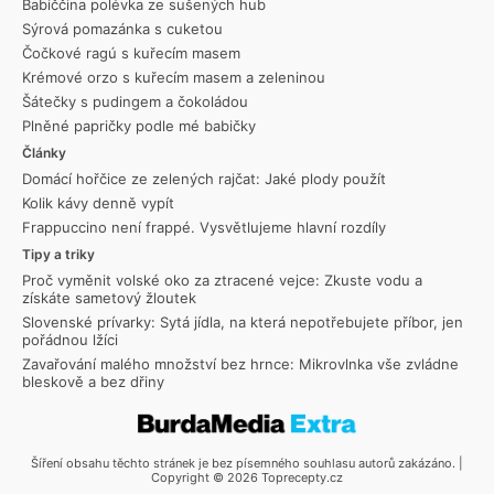
Babiččina polévka ze sušených hub
Sýrová pomazánka s cuketou
Čočkové ragú s kuřecím masem
Krémové orzo s kuřecím masem a zeleninou
Šátečky s pudingem a čokoládou
Plněné papričky podle mé babičky
Články
Domácí hořčice ze zelených rajčat: Jaké plody použít
Kolik kávy denně vypít
Frappuccino není frappé. Vysvětlujeme hlavní rozdíly
Tipy a triky
Proč vyměnit volské oko za ztracené vejce: Zkuste vodu a
získáte sametový žloutek
Slovenské prívarky: Sytá jídla, na která nepotřebujete příbor, jen
pořádnou lžíci
Zavařování malého množství bez hrnce: Mikrovlnka vše zvládne
bleskově a bez dřiny
Šíření obsahu těchto stránek je bez písemného souhlasu autorů zakázáno. |
Copyright © 2026 Toprecepty.cz