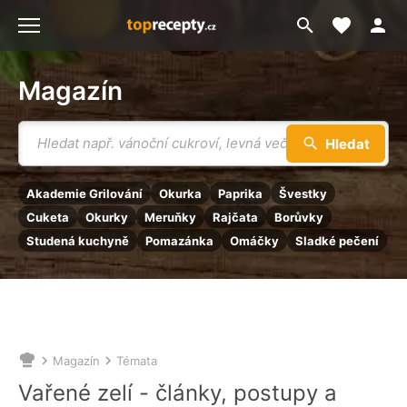
Moje akt
Přejít
Menu
na
vyhledávání
Magazín
Vyhledávání
Hledat
Akademie Grilování
Okurka
Paprika
Švestky
Cuketa
Okurky
Meruňky
Rajčata
Borůvky
Studená kuchyně
Pomazánka
Omáčky
Sladké pečení
Magazín
Témata
Nacházíte
se
Vařené zelí - články, postupy a
zde: