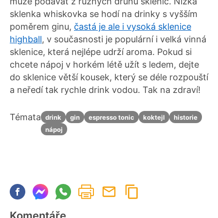
může podávat z různých druhů sklenic. Nízká
sklenka whiskovka se hodí na drinky s vyšším
poměrem ginu,
častá je ale i vysoká sklenice
highball
, v současnosti je populární i velká vinná
sklenice, která nejlépe udrží aroma. Pokud si
chcete nápoj v horkém létě užít s ledem, dejte
do sklenice větší kousek, který se déle rozpouští
a neředí tak rychle drink vodou. Tak na zdraví!
Témata
drink
gin
espresso tonic
koktejl
historie
nápoj
Komentáře