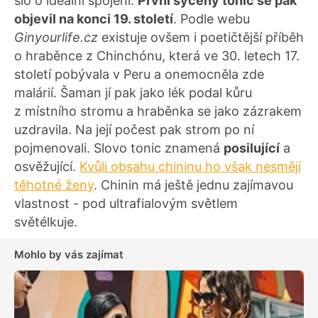
šlo o ideální spojení.
První sycený tonic se pak
objevil na konci 19. století
. Podle webu
Ginyourlife.cz
existuje ovšem i poetičtější příběh
o hraběnce z Chinchónu, která ve 30. letech 17.
století pobývala v Peru a onemocněla zde
malárií. Šaman jí pak jako lék podal kůru
z místního stromu a hraběnka se jako zázrakem
uzdravila. Na její počest pak strom po ní
pojmenovali. Slovo tonic znamená
posilující
a
osvěžující.
Kvůli obsahu chininu ho však nesmějí
těhotné ženy
. Chinin má ještě jednu zajímavou
vlastnost - pod ultrafialovým světlem
světélkuje.
Mohlo by vás zajímat