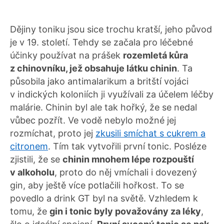
Dějiny toniku jsou sice trochu kratší, jeho původ
je v 19. století. Tehdy se začala pro léčebné
účinky používat na prášek
rozemletá kůra
z chinovníku, jež obsahuje látku chinin
. Ta
působila jako antimalarikum a britští vojáci
v indických koloniích ji využívali za účelem léčby
malárie. Chinin byl ale tak hořký, že se nedal
vůbec pozřít. Ve vodě nebylo možné jej
rozmíchat, proto jej
zkusili smíchat s cukrem a
citronem
. Tím tak vytvořili první tonic. Posléze
zjistili, že se
chinin mnohem lépe rozpouští
v alkoholu
, proto do něj vmíchali i dovezený
gin, aby ještě více potlačili hořkost. To se
povedlo a drink GT byl na světě. Vzhledem k
tomu, že
gin i tonic byly považovány za léky
,