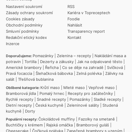
Nastavení soukromí
RSS
Zásady ochrany soukromí
Kariéra v Topreceptech
Cookies zásady
Foodie
Obchodní podmínky
Nahlásit
Smluvní podmínky
Transparency report
Redakční etický kodex
Kontakt
Inzerce
Pomazánky
|
Zelenina – recepty
|
Nakládání masa a
Doporučujeme:
potravin
|
Tortilla
|
Dezerty a zákusky
|
Jak na odpalované těsto
|
Americké brambory
|
Řeřicha
|
Co se děje na zahradě
|
Svíčková
|
Pravá focaccia
|
Šlehačková bábovka
|
Zelná polévka
|
Zálivky na
salát
|
Třešňová bublanina
Krůtí maso
|
Mleté maso
|
Vepřové maso
|
Oblíbené kategorie:
Bramborová jídla
|
Pomalý hrnec
|
Recepty pro začátečníky
|
Rychlé recepty
|
Snadné recepty
|
Pomazánky
|
Sladké recepty
|
Dietní recepty
|
Česká kuchyně
|
Zeleninové saláty
|
Studená
kuchyně
|
Dorty
Čokoládové muffiny
|
Fazolky na smetaně
|
Populární recepty:
Buchtičky s krémem
|
Rajská omáčka
|
Bramborový guláš
|
Cheesecake
|
Čočková polévka
|
Zapečené brambory s uzeným
|