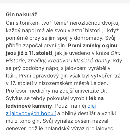
Gin na kuráž
Gin s tonikem tvoří téměř nerozlučnou dvojku,
každý nápoj má ale svou vlastní historii, i když
poměrně brzy se jim spojily dohromady. Svůj
příběh započal první gin.
První zmínky o ginu
jsou již z 11. století
, jak je uvedeno v knize
Gin:
Historie, značky, kreativní i klasické drinky
, kdy
se prý podobný nápoj s jalovcem vyráběl v
Itálii. První opravdový gin však byl vytvořen až
v 17. století v nizozemském městě Leiden.
Profesor medicíny na zdejší univerzitě Dr.
Sylvius se tehdy pokoušel vyrobit
lék na
ledvinové kameny
. Použil na něj
olej
z jalovcových bobulí
a obilný destilát a vznikl
mu z toho gin. Svůj vynález ovšem nazval
genever, což je holandský výraz pro jalovec.