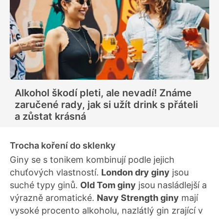
Alkohol škodí pleti, ale nevadí! Známe
zaručené rady, jak si užít drink s přáteli
a zůstat krásná
Trocha koření do sklenky
Giny se s tonikem kombinují podle jejich
chuťových vlastností.
London dry giny
jsou
suché typy ginů.
Old Tom giny
jsou nasládlejší a
výrazně aromatické.
Navy Strength giny
mají
vysoké procento alkoholu, nazlátlý gin zrající v