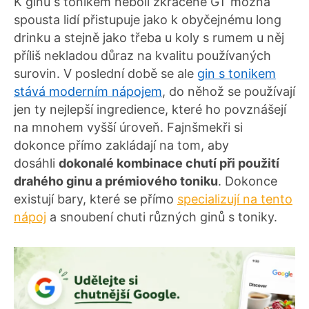
K ginu s tonikem neboli zkráceně GT možná
spousta lidí přistupuje jako k obyčejnému long
drinku a stejně jako třeba u koly s rumem u něj
příliš nekladou důraz na kvalitu používaných
surovin. V poslední době se ale
gin s tonikem
stává moderním nápojem
, do něhož se používají
jen ty nejlepší ingredience, které ho povznášejí
na mnohem vyšší úroveň. Fajnšmekři si
dokonce přímo zakládají na tom, aby
dosáhli
dokonalé kombinace chutí při použití
drahého ginu a prémiového toniku
. Dokonce
existují bary, které se přímo
specializují na tento
nápoj
a snoubení chuti různých ginů s toniky.