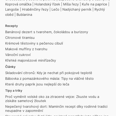
Koprová omáčka
|
Holandský řízek
|
Míša řezy
|
Kuře na paprice
|
Langoše
|
Hraběnčiny řezy
|
Lečo
|
Nadýchaný perník
|
Rychlý
oběd
|
Bublanina
Recepty
Banánový dezert s tvarohem, čokoládou a burizony
Citronové tiramisu
Krémové těstoviny s pečenou cibulí
Makové muffiny z tvarohu
Vánoční cukroví
Křehké majonézové miniřízečky
Články
Skladování citronů: Kdy je nechat při pokojové teplotě
Bábovka z pomazánkového másla: Tipy na vláčné těsto
Které druhy paprik jsou nejlepší do leča
Tipy a triky
Proč vyměnit volské oko za ztracené vejce: Zkuste vodu a
získáte sametový žloutek
Nepečený tvarohový dort: Maminčin recept díky rodinné tradici
neupadne v zapomnění