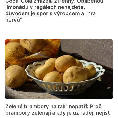
Coca-Cola zmizela z Penny. Oblíbenou
limonádu v regálech nenajdete,
důvodem je spor s výrobcem a „hra
nervů“
Zelené brambory na talíř nepatří: Proč
brambory zelenají a kdy je už raději nejíst