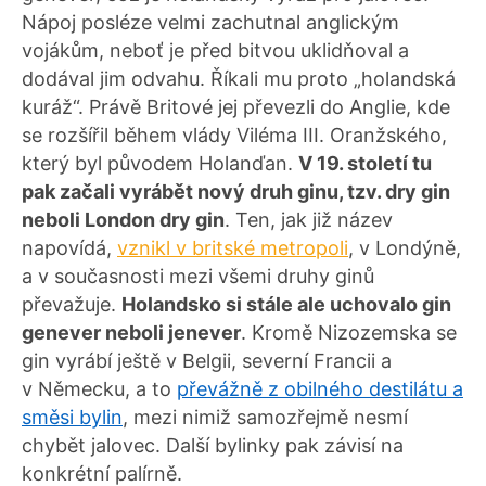
Nápoj posléze velmi zachutnal anglickým
vojákům, neboť je před bitvou uklidňoval a
dodával jim odvahu. Říkali mu proto „holandská
kuráž“. Právě Britové jej převezli do Anglie, kde
se rozšířil během vlády Viléma III. Oranžského,
který byl původem Holanďan.
V 19. století tu
pak začali vyrábět nový druh ginu, tzv. dry gin
neboli London dry gin
. Ten, jak již název
napovídá,
vznikl v britské metropoli
, v Londýně,
a v současnosti mezi všemi druhy ginů
převažuje.
Holandsko si stále ale uchovalo gin
genever neboli jenever
. Kromě Nizozemska se
gin vyrábí ještě v Belgii, severní Francii a
v Německu, a to
převážně z obilného destilátu a
směsi bylin
, mezi nimiž samozřejmě nesmí
chybět jalovec. Další bylinky pak závisí na
konkrétní palírně.