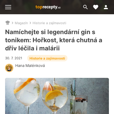
Moje akt
Přejít
Menu
na
vyhledávání
Magazín
Historie a zajímavosti
Nacházíte
se
Namíchejte si legendární gin s
zde:
tonikem: Hořkost, která chutná a
dřív léčila i malárii
30. 7. 2021
Historie a zajímavosti
Hana Malénková