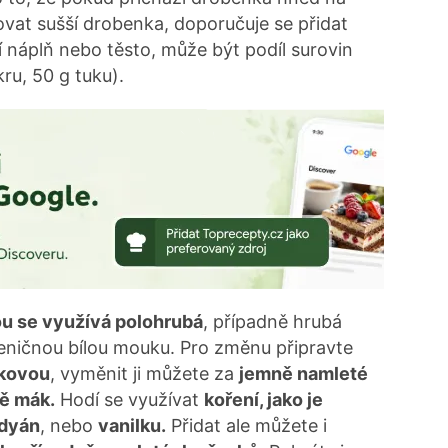
vat sušší drobenka, doporučuje se přidat
 náplň nebo těsto, může být podíl surovin
ru, 50 g tuku).
u se využívá polohrubá
, případně hrubá
eničnou bílou mouku. Pro změnu připravte
nkovou
, vyměnit ji můžete za
jemně namleté
ně mák.
Hodí se využívat
koření, jako je
adyán
, nebo
vanilku.
Přidat ale můžete i