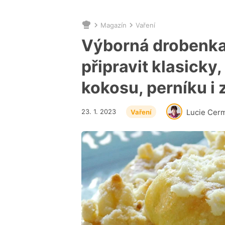
Magazín
Vaření
Nacházíte
se
Výborná drobenka 
zde:
připravit klasicky
kokosu, perníku i
23. 1. 2023
Lucie Cer
Vaření