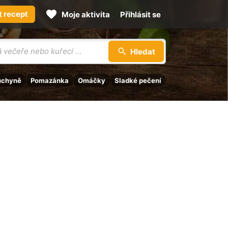
t recept
Moje aktivita
Přihlásit se
Hledat
uchyně
Pomazánka
Omáčky
Sladké pečení