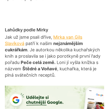
Lahůdky podle Mirky
Jak už jsme psali dříve,
Mirka van Gils
Slavíková
patří k našim
nejznámějším
cukrářkám
. Je autorkou několika kuchařských
knih a proslavila se i jako porotkyně první řady
pořadu
Peče celá země.
Loni jí vyšla knížka s
názvem
Štědré a Voňavé
, kuchařka, která je
plná svátečních receptů.