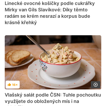
Linecké ovocné košíčky podle cukrářky
Mirky van Gils Slavíkové: Díky těmto
radám se krém nesrazí a korpus bude
krásně křehký
16×
Hodnocení
Vlašský salát podle ČSN: Tuhle pochoutku
využijete do obložených mís i na