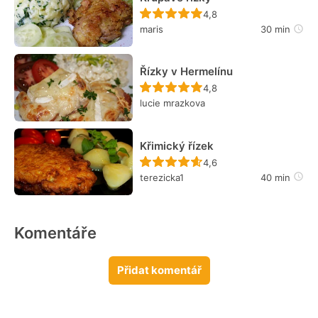
Recept ještě nebyl hodn
4,8
maris
30 min
Řízky v Hermelínu
Recept ještě nebyl hodn
4,8
lucie mrazkova
Křimický řízek
Recept ještě nebyl hodn
4,6
terezicka1
40 min
Komentáře
Přidat komentář