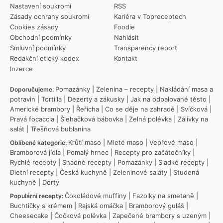
Nastavení soukromí
RSS
Zásady ochrany soukromí
Kariéra v Topreceptech
Cookies zásady
Foodie
Obchodní podmínky
Nahlásit
Smluvní podmínky
Transparency report
Redakční etický kodex
Kontakt
Inzerce
Pomazánky
|
Zelenina – recepty
|
Nakládání masa a
Doporučujeme:
potravin
|
Tortilla
|
Dezerty a zákusky
|
Jak na odpalované těsto
|
Americké brambory
|
Řeřicha
|
Co se děje na zahradě
|
Svíčková
|
Pravá focaccia
|
Šlehačková bábovka
|
Zelná polévka
|
Zálivky na
salát
|
Třešňová bublanina
Krůtí maso
|
Mleté maso
|
Vepřové maso
|
Oblíbené kategorie:
Bramborová jídla
|
Pomalý hrnec
|
Recepty pro začátečníky
|
Rychlé recepty
|
Snadné recepty
|
Pomazánky
|
Sladké recepty
|
Dietní recepty
|
Česká kuchyně
|
Zeleninové saláty
|
Studená
kuchyně
|
Dorty
Čokoládové muffiny
|
Fazolky na smetaně
|
Populární recepty:
Buchtičky s krémem
|
Rajská omáčka
|
Bramborový guláš
|
Cheesecake
|
Čočková polévka
|
Zapečené brambory s uzeným
|