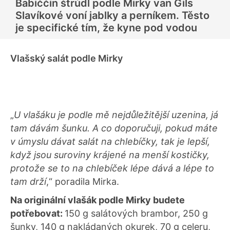
Babiččin štrúdl podle Mirky van Gils
Slavíkové voní jablky a perníkem. Těsto
je specifické tím, že kyne pod vodou
Vlašský salát podle Mirky
„
U vlašáku je podle mě nejdůležitější uzenina, já
tam dávám šunku. A co doporučuji, pokud máte
v úmyslu dávat salát na chlebíčky, tak je lepší,
když jsou suroviny krájené na menší kostičky,
protože se to na chlebíček lépe dává a lépe to
tam drží
,“ poradila Mirka.
Na originální vlašák podle Mirky budete
potřebovat:
150 g salátových brambor, 250 g
šunky, 140 g nakládaných okurek, 70 g celeru,