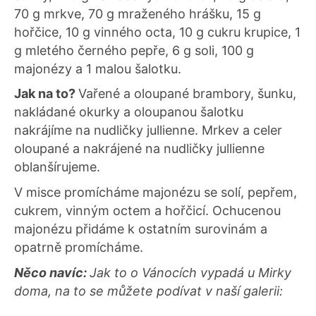
70 g mrkve, 70 g mraženého hrášku, 15 g
hořčice, 10 g vinného octa, 10 g cukru krupice, 1
g mletého černého pepře, 6 g soli, 100 g
majonézy a 1 malou šalotku.
Jak na to?
Vařené a oloupané brambory, šunku,
nakládané okurky a oloupanou šalotku
nakrájíme na nudličky jullienne. Mrkev a celer
oloupané a nakrájené na nudličky jullienne
oblanšírujeme.
V misce promícháme majonézu se solí, pepřem,
cukrem, vinným octem a hořčicí. Ochucenou
majonézu přidáme k ostatním surovinám a
opatrně promícháme.
Něco navíc:
Jak to o Vánocích vypadá u Mirky
doma, na to se můžete podívat v naší galerii: