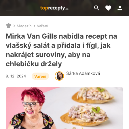
Moje akt
Přejít
Menu
na
vyhledávání
Magazín
Vaření
Nacházíte
se
Mirka Van Gills nabídla recept na
zde:
vlašský salát a přidala i fígl, jak
nakrájet suroviny, aby na
chlebíčku držely
Šárka Adámková
9. 12. 2024
Vaření