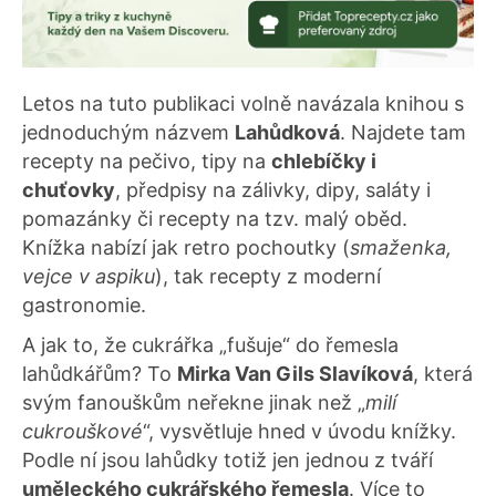
Letos na tuto publikaci volně navázala knihou s
jednoduchým názvem
Lahůdková
. Najdete tam
recepty na pečivo, tipy na
chlebíčky i
chuťovky
, předpisy na zálivky, dipy, saláty i
pomazánky či recepty na tzv. malý oběd.
Knížka nabízí jak retro pochoutky (
smaženka,
vejce v aspiku
), tak recepty z moderní
gastronomie.
A jak to, že cukrářka „fušuje“ do řemesla
lahůdkářům? To
Mirka Van Gils Slavíková
, která
svým fanouškům neřekne jinak než „
milí
cukrouškové
“, vysvětluje hned v úvodu knížky.
Podle ní jsou lahůdky totiž jen jednou z tváří
uměleckého cukrářského řemesla
. Více to