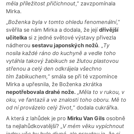
měla příležitost přičichnout
,“ zavzpomínala
Mirka.
„
Boženka byla v tomto ohledu fenomenální
,“
svěřila se nám Mirka a dodala, že její
dřívější
učitelka
si z jedné světové výstavy přivezla
nádherou
sestavu japonských nožů
. „
Ty
nosila každé ráno do kuchyně a vedle toho
vytáhla takový žabikuch se žlutou plastovou
střenou a celý den odkrájela všechno
tím žabikuchem,
“ smála se při té vzpomínce
Mirka a upřesnila, že Boženka zkrátka
nepotřebovala drahé nože.
„
Měla to v rukou, v
oku, ve fantazii a ve znalosti toho oboru. Mě to
od ní provázelo celý život,
“ dodala cukrářka.
A která z lahůdek je pro
Mirku Van Gils
osobně
ta nejlahůdkovatější? „
V mém věku vypíchnout
jednu věc by bylo divné, ale pravdou je, že si