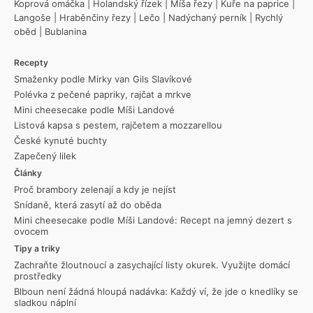
Koprová omáčka
|
Holandský řízek
|
Míša řezy
|
Kuře na paprice
|
Langoše
|
Hraběnčiny řezy
|
Lečo
|
Nadýchaný perník
|
Rychlý
oběd
|
Bublanina
Recepty
Smaženky podle Mirky van Gils Slavíkové
Polévka z pečené papriky, rajčat a mrkve
Mini cheesecake podle Míši Landové
Listová kapsa s pestem, rajčetem a mozzarellou
České kynuté buchty
Zapečený lilek
Články
Proč brambory zelenají a kdy je nejíst
Snídaně, která zasytí až do oběda
Mini cheesecake podle Míši Landové: Recept na jemný dezert s
ovocem
Tipy a triky
Zachraňte žloutnoucí a zasychající listy okurek. Využijte domácí
prostředky
Blboun není žádná hloupá nadávka: Každý ví, že jde o knedlíky se
sladkou náplní