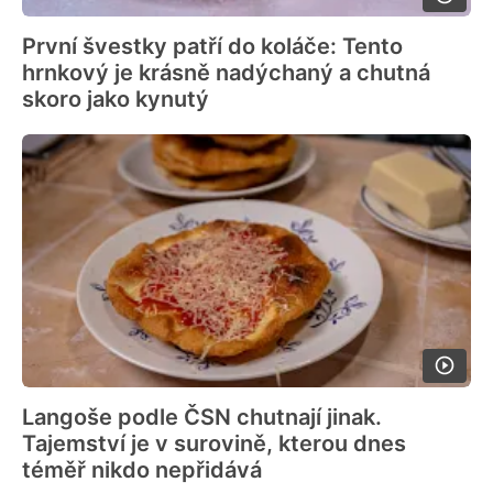
První švestky patří do koláče: Tento
hrnkový je krásně nadýchaný a chutná
skoro jako kynutý
Langoše podle ČSN chutnají jinak.
Tajemství je v surovině, kterou dnes
téměř nikdo nepřidává