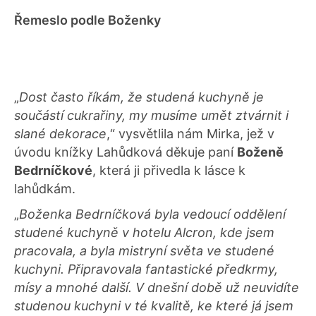
Řemeslo podle Boženky
„
Dost často říkám, že studená kuchyně je
součástí cukrařiny, my musíme umět ztvárnit i
slané dekorace
,“ vysvětlila nám Mirka, jež v
úvodu knížky Lahůdková děkuje paní
Boženě
Bedrníčkové
, která ji přivedla k lásce k
lahůdkám.
„
Boženka Bedrníčková byla vedoucí oddělení
studené kuchyně v hotelu Alcron, kde jsem
pracovala, a byla mistryní světa ve studené
kuchyni. Připravovala fantastické předkrmy,
mísy a mnohé další. V dnešní době už neuvidíte
studenou kuchyni v té kvalitě, ke které já jsem