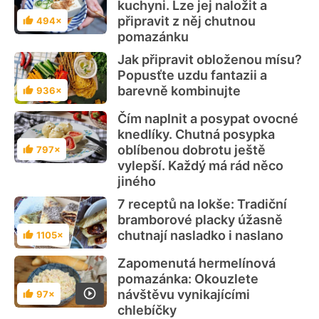
kuchyni. Lze jej naložit a
připravit z něj chutnou
494×
Hodnocení
pomazánku
Jak připravit obloženou mísu?
Popusťte uzdu fantazii a
barevně kombinujte
936×
Hodnocení
Čím naplnit a posypat ovocné
knedlíky. Chutná posypka
oblíbenou dobrotu ještě
797×
Hodnocení
vylepší. Každý má rád něco
jiného
7 receptů na lokše: Tradiční
bramborové placky úžasně
chutnají nasladko i naslano
1105×
Hodnocení
Zapomenutá hermelínová
pomazánka: Okouzlete
návštěvu vynikajícími
97×
Hodnocení
chlebíčky