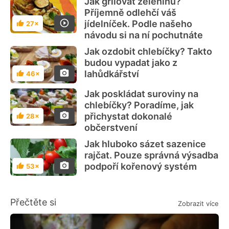
Jak grilovat zeleninu?
Příjemně odlehčí váš
jídelníček. Podle našeho
27×
Hodnocení
návodu si na ní pochutnáte
Jak ozdobit chlebíčky? Takto
budou vypadat jako z
lahůdkářství
46×
Hodnocení
Jak poskládat suroviny na
chlebíčky? Poradíme, jak
přichystat dokonalé
28×
Hodnocení
občerstvení
Jak hluboko sázet sazenice
rajčat. Pouze správná výsadba
podpoří kořenový systém
53×
Hodnocení
Přečtěte si
Zobrazit více