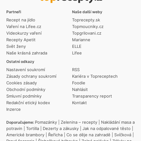
Partneři
Naše další weby
Recept na jídlo
Toprecepty.sk
Vaření na Lifee.cz
Topmoucniky.cz
Videokurzy vaření
Topgrilovani.cz
Recepty Apetit
Marianne
Svět ženy
ELLE
Naše krásná zahrada
Lifee
Ostatní odkazy
Nastavení soukromí
RSS
Zásady ochrany soukromí
Kariéra v Topreceptech
Cookies zásady
Foodie
Obchodní podmínky
Nahlásit
Smluvní podmínky
Transparency report
Redakční etický kodex
Kontakt
Inzerce
Pomazánky
|
Zelenina – recepty
|
Nakládání masa a
Doporučujeme:
potravin
|
Tortilla
|
Dezerty a zákusky
|
Jak na odpalované těsto
|
Americké brambory
|
Řeřicha
|
Co se děje na zahradě
|
Svíčková
|