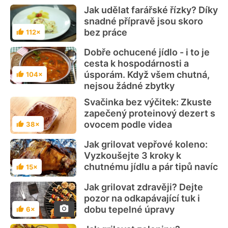
Jak udělat farářské řízky? Díky
snadné přípravě jsou skoro
bez práce
112×
Hodnocení
Dobře ochucené jídlo - i to je
cesta k hospodárnosti a
úsporám. Když všem chutná,
104×
Hodnocení
nejsou žádné zbytky
Svačinka bez výčitek: Zkuste
zapečený proteinový dezert s
ovocem podle videa
38×
Hodnocení
Jak grilovat vepřové koleno:
Vyzkoušejte 3 kroky k
chutnému jídlu a pár tipů navíc
15×
Hodnocení
Jak grilovat zdravěji? Dejte
pozor na odkapávající tuk i
dobu tepelné úpravy
6×
Hodnocení