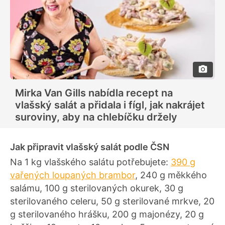
Mirka Van Gills nabídla recept na
vlašský salát a přidala i fígl, jak nakrájet
suroviny, aby na chlebíčku držely
Jak připravit vlašský salát podle ČSN
Na 1 kg vlašského salátu potřebujete:
390 g
vařených loupaných brambor
, 240 g měkkého
salámu, 100 g sterilovaných okurek, 30 g
sterilovaného celeru, 50 g sterilované mrkve, 20
g sterilovaného hrášku, 200 g majonézy, 20 g