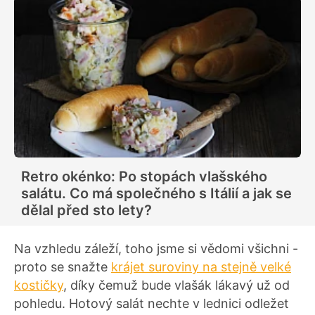
Retro okénko: Po stopách vlašského
salátu. Co má společného s Itálií a jak se
dělal před sto lety?
Na vzhledu záleží, toho jsme si vědomi všichni -
proto se snažte
krájet suroviny na stejně velké
kostičky
, díky čemuž bude vlašák lákavý už od
pohledu. Hotový salát nechte v lednici odležet