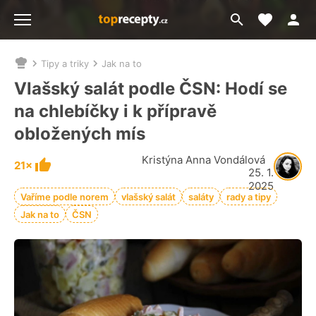
Moje akt
Přejít
Menu
na
vyhledávání
Tipy a triky
Jak na to
Nacházíte
se
Vlašský salát podle ČSN: Hodí se
zde:
na chlebíčky i k přípravě
obložených mís
Kristýna Anna Vondálová
21×
25. 1.
2025
Vaříme podle norem
vlašský salát
saláty
rady a tipy
Jak na to
ČSN