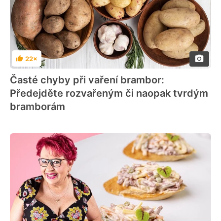
22×
Hodnocení
Časté chyby při vaření brambor:
Předejděte rozvařeným či naopak tvrdým
bramborám