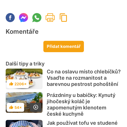
Komentáře
Přidat komentář
Další tipy a triky
Co na oslavu místo chlebíčků?
Vsaďte na rozmanitost a
barevnou pestrost pohoštění
2206×
Hodnocení
Prázdniny u babičky: Kynutý
jihočeský koláč je
zapomenutým klenotem
54×
Hodnocení
české kuchyně
Jak používat tofu ve studené