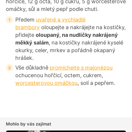
hořčice, 12 g octa, 10 g cukru, 5 g worcesterové
omáčky, sůl a mletý pepř podle chuti.
Předem
uvařené a vychladlé
brambory
oloupejte a nakrájejte na kostičky,
přidejte
oloupaný, na nudličky nakrájený
měkký salám
, na kostičky nakrájené kyselé
okurky, celer, mrkev a pořádně okapaný
hrášek.
Vše důkladně
promíchejte s majonézou
ochucenou hořčicí, octem, cukrem,
worcesterovou omáčkou
, solí a pepřem.
Mohlo by vás zajímat