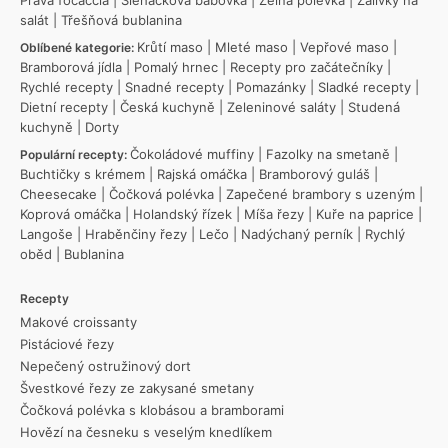
Pravá focaccia
|
Šlehačková bábovka
|
Zelná polévka
|
Zálivky na
salát
|
Třešňová bublanina
Krůtí maso
|
Mleté maso
|
Vepřové maso
|
Oblíbené kategorie:
Bramborová jídla
|
Pomalý hrnec
|
Recepty pro začátečníky
|
Rychlé recepty
|
Snadné recepty
|
Pomazánky
|
Sladké recepty
|
Dietní recepty
|
Česká kuchyně
|
Zeleninové saláty
|
Studená
kuchyně
|
Dorty
Čokoládové muffiny
|
Fazolky na smetaně
|
Populární recepty:
Buchtičky s krémem
|
Rajská omáčka
|
Bramborový guláš
|
Cheesecake
|
Čočková polévka
|
Zapečené brambory s uzeným
|
Koprová omáčka
|
Holandský řízek
|
Míša řezy
|
Kuře na paprice
|
Langoše
|
Hraběnčiny řezy
|
Lečo
|
Nadýchaný perník
|
Rychlý
oběd
|
Bublanina
Recepty
Makové croissanty
Pistáciové řezy
Nepečený ostružinový dort
Švestkové řezy ze zakysané smetany
Čočková polévka s klobásou a bramborami
Hovězí na česneku s veselým knedlíkem