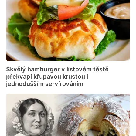
Skvělý hamburger v listovém těstě
překvapí křupavou krustou i
jednodušším servírováním