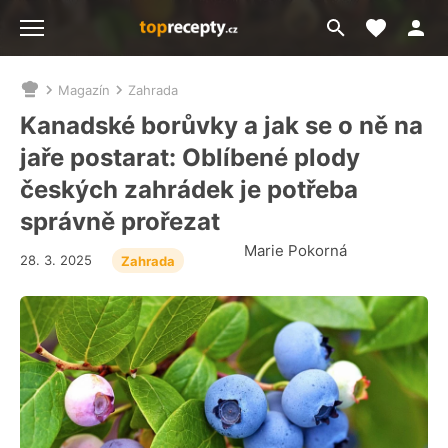
Moje akt
Přejít
Menu
na
vyhledávání
Magazín
Zahrada
Nacházíte
se
Kanadské borůvky a jak se o ně na
zde:
jaře postarat: Oblíbené plody
českých zahrádek je potřeba
správně prořezat
Marie Pokorná
28. 3. 2025
Zahrada