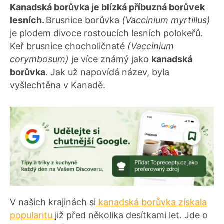
Kanadská borůvka je blízká příbuzná borůvek
lesních.
Brusnice borůvka
(Vaccinium myrtillus)
je plodem divoce rostoucích lesních polokeřů.
Keř brusnice chocholičnaté
(Vaccinium
corymbosum)
je více známý jako
kanadská
borůvka
. Jak už napovídá název, byla
vyšlechtěna v Kanadě.
V našich krajinách si
kanadská borůvka získala
popularitu
již před několika desítkami let. Jde o