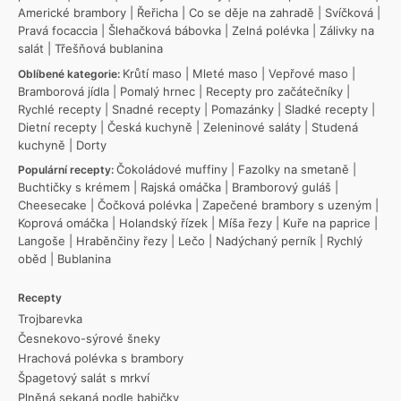
Americké brambory
|
Řeřicha
|
Co se děje na zahradě
|
Svíčková
|
Pravá focaccia
|
Šlehačková bábovka
|
Zelná polévka
|
Zálivky na
salát
|
Třešňová bublanina
Krůtí maso
|
Mleté maso
|
Vepřové maso
|
Oblíbené kategorie:
Bramborová jídla
|
Pomalý hrnec
|
Recepty pro začátečníky
|
Rychlé recepty
|
Snadné recepty
|
Pomazánky
|
Sladké recepty
|
Dietní recepty
|
Česká kuchyně
|
Zeleninové saláty
|
Studená
kuchyně
|
Dorty
Čokoládové muffiny
|
Fazolky na smetaně
|
Populární recepty:
Buchtičky s krémem
|
Rajská omáčka
|
Bramborový guláš
|
Cheesecake
|
Čočková polévka
|
Zapečené brambory s uzeným
|
Koprová omáčka
|
Holandský řízek
|
Míša řezy
|
Kuře na paprice
|
Langoše
|
Hraběnčiny řezy
|
Lečo
|
Nadýchaný perník
|
Rychlý
oběd
|
Bublanina
Recepty
Trojbarevka
Česnekovo-sýrové šneky
Hrachová polévka s brambory
Špagetový salát s mrkví
Plněná sekaná podle babičky