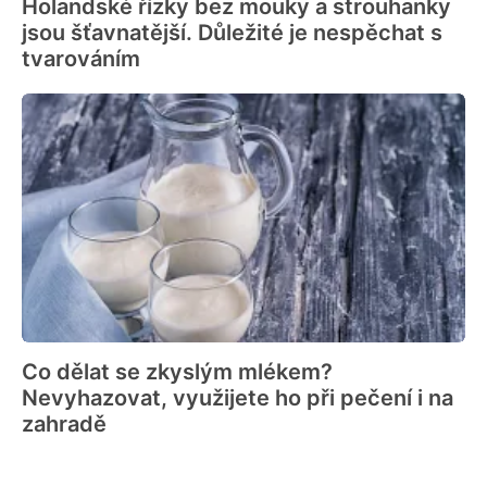
Holandské řízky bez mouky a strouhanky
jsou šťavnatější. Důležité je nespěchat s
tvarováním
Co dělat se zkyslým mlékem?
Nevyhazovat, využijete ho při pečení i na
zahradě