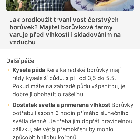
Jak prodloužit trvanlivost čerstvých
borůvek? Majitel borůvkové farmy
varuje před vlhkostí i skladováním na
vzduchu
Další péče
Kyselá půda
Keře kanadské borůvky mají
rády kyselejší půdu, s pH od 3,5 do 5,5.
Pokud máte na zahradě půdu vápenitou, je
dobré ji obohatit o rašelinu.
Dostatek světla a přiměřená vlhkost
Borůvky
potřebují aspoň 6 hodin přímého slunečního
světla denně. Je třeba jim dopřát pravidelnou
zálivku, ale větší přemokření by mohlo
způsobit hnilobu kořenů.