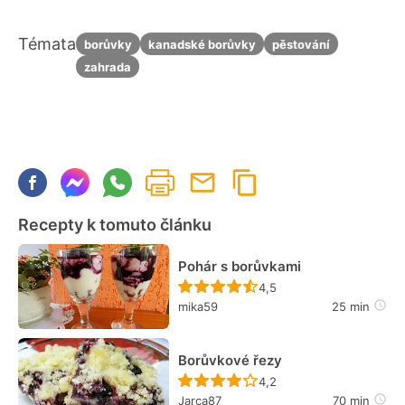
Témata
borůvky
kanadské borůvky
pěstování
zahrada
Recepty k tomuto článku
Pohár s borůvkami
Recept ještě nebyl hodn
4,5
mika59
25 min
Borůvkové řezy
Recept ještě nebyl hodn
4,2
Jarca87
70 min