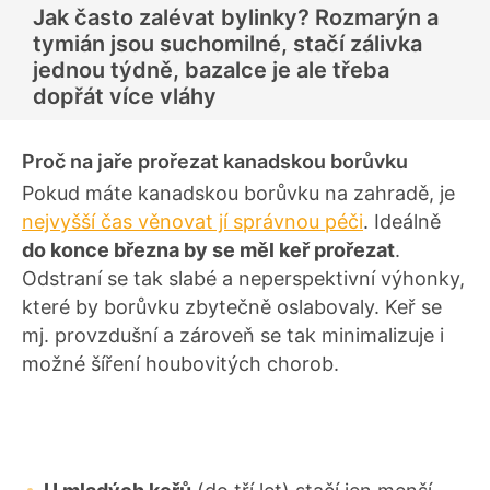
Jak často zalévat bylinky? Rozmarýn a
tymián jsou suchomilné, stačí zálivka
jednou týdně, bazalce je ale třeba
dopřát více vláhy
Proč na jaře prořezat kanadskou borůvku
Pokud máte kanadskou borůvku na zahradě, je
nejvyšší čas věnovat jí správnou péči
. Ideálně
do konce března by se měl keř prořezat
.
Odstraní se tak slabé a neperspektivní výhonky,
které by borůvku zbytečně oslabovaly. Keř se
mj. provzdušní a zároveň se tak minimalizuje i
možné šíření houbovitých chorob.