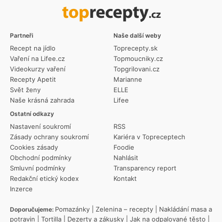
Partneři
Naše další weby
Recept na jídlo
Toprecepty.sk
Vaření na Lifee.cz
Topmoucniky.cz
Videokurzy vaření
Topgrilovani.cz
Recepty Apetit
Marianne
Svět ženy
ELLE
Naše krásná zahrada
Lifee
Ostatní odkazy
Nastavení soukromí
RSS
Zásady ochrany soukromí
Kariéra v Topreceptech
Cookies zásady
Foodie
Obchodní podmínky
Nahlásit
Smluvní podmínky
Transparency report
Redakční etický kodex
Kontakt
Inzerce
Pomazánky
|
Zelenina – recepty
|
Nakládání masa a
Doporučujeme:
potravin
|
Tortilla
|
Dezerty a zákusky
|
Jak na odpalované těsto
|