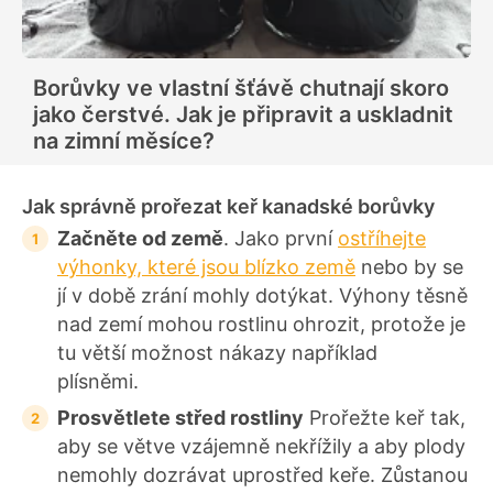
Borůvky ve vlastní šťávě chutnají skoro
jako čerstvé. Jak je připravit a uskladnit
na zimní měsíce?
Jak správně prořezat keř kanadské borůvky
Začněte od země
. Jako první
ostříhejte
výhonky, které jsou blízko země
nebo by se
jí v době zrání mohly dotýkat. Výhony těsně
nad zemí mohou rostlinu ohrozit, protože je
tu větší možnost nákazy například
plísněmi.
Prosvětlete střed rostliny
Prořežte keř tak,
aby se větve vzájemně nekřížily a aby plody
nemohly dozrávat uprostřed keře. Zůstanou