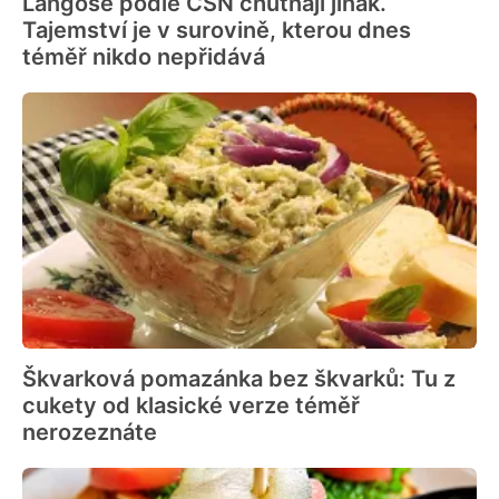
Langoše podle ČSN chutnají jinak.
Tajemství je v surovině, kterou dnes
téměř nikdo nepřidává
Škvarková pomazánka bez škvarků: Tu z
cukety od klasické verze téměř
nerozeznáte