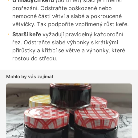
U mladých keřů
(do tří let) stačí jen menší
prořezání. Odstraňte poškozené nebo
nemocné části větví a slabé a pokroucené
větvičky. Tak podpoříte vzpřímený růst keře.
Starší keře
vyžadují pravidelný každoroční
řez. Odstraňte slabé výhonky s krátkými
přírůstky a křížící se větve a výhonky, které
rostou do středu.
Mohlo by vás zajímat