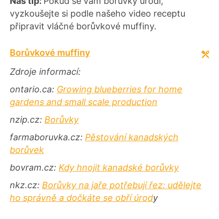
Náš tip:
Pokud se vám borůvky urodí,
vyzkoušejte si podle našeho video receptu
připravit vláčné borůvkové muffiny.
Borůvkové muffiny
Zdroje informací:
ontario.ca:
Growing blueberries for home
gardens and small scale production
nzip.cz:
Borůvky
farmaboruvka.cz:
Pěstování kanadských
borůvek
bovram.cz:
Kdy hnojit kanadské borůvky
nkz.cz:
Borůvky na jaře potřebují řez: udělejte
ho správně a dočkáte se obří úrod
y