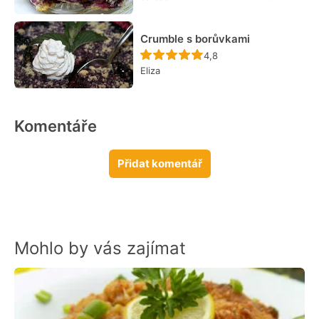
Crumble s borůvkami
Recept ještě nebyl hodn
4,8
Eliza
Komentáře
Přidat komentář
Mohlo by vás zajímat