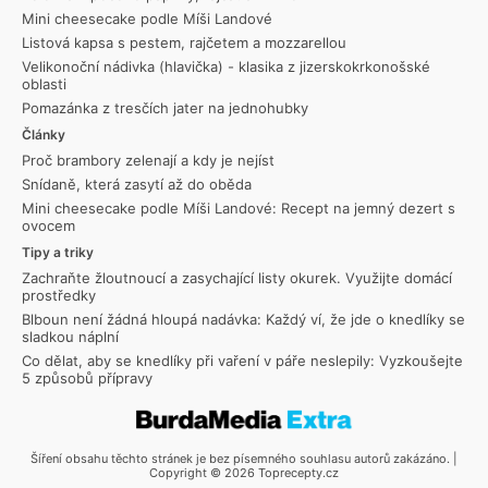
Mini cheesecake podle Míši Landové
Listová kapsa s pestem, rajčetem a mozzarellou
Velikonoční nádivka (hlavička) - klasika z jizerskokrkonošské
oblasti
Pomazánka z tresčích jater na jednohubky
Články
Proč brambory zelenají a kdy je nejíst
Snídaně, která zasytí až do oběda
Mini cheesecake podle Míši Landové: Recept na jemný dezert s
ovocem
Tipy a triky
Zachraňte žloutnoucí a zasychající listy okurek. Využijte domácí
prostředky
Blboun není žádná hloupá nadávka: Každý ví, že jde o knedlíky se
sladkou náplní
Co dělat, aby se knedlíky při vaření v páře neslepily: Vyzkoušejte
5 způsobů přípravy
Šíření obsahu těchto stránek je bez písemného souhlasu autorů zakázáno. |
Copyright © 2026 Toprecepty.cz