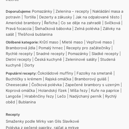
Pomazánky
|
Zelenina – recepty
|
Nakládání masa a
Doporučujeme:
potravin
|
Tortilla
|
Dezerty a zákusky
|
Jak na odpalované těsto
|
Americké brambory
|
Řeřicha
|
Co se děje na zahradě
|
Svíčková
|
Pravá focaccia
|
Šlehačková bábovka
|
Zelná polévka
|
Zálivky na
salát
|
Třešňová bublanina
Krůtí maso
|
Mleté maso
|
Vepřové maso
|
Oblíbené kategorie:
Bramborová jídla
|
Pomalý hrnec
|
Recepty pro začátečníky
|
Rychlé recepty
|
Snadné recepty
|
Pomazánky
|
Sladké recepty
|
Dietní recepty
|
Česká kuchyně
|
Zeleninové saláty
|
Studená
kuchyně
|
Dorty
Čokoládové muffiny
|
Fazolky na smetaně
|
Populární recepty:
Buchtičky s krémem
|
Rajská omáčka
|
Bramborový guláš
|
Cheesecake
|
Čočková polévka
|
Zapečené brambory s uzeným
|
Koprová omáčka
|
Holandský řízek
|
Míša řezy
|
Kuře na paprice
|
Langoše
|
Hraběnčiny řezy
|
Lečo
|
Nadýchaný perník
|
Rychlý
oběd
|
Bublanina
Recepty
Smaženky podle Mirky van Gils Slavíkové
Polévka z pečené papriky, rajčat a mrkve