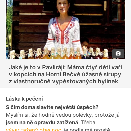
Jaké je to v Pavliráji: Máma čtyř dětí vaří
v kopcích na Horní Bečvě úžasné sirupy
z vlastnoručně vypěstovaných bylinek
Láska k pečení
S čím doma slavíte největší úspěch?
Myslím si, že hodně vedou polévky, protože já
jsem na ně opravdu zatížená
. Třeba
vývar tažený přes noc
, je podle mě prostě