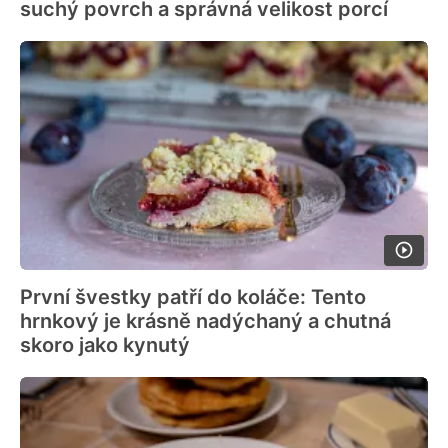
suchý povrch a správná velikost porcí
První švestky patří do koláče: Tento
hrnkový je krásně nadýchaný a chutná
skoro jako kynutý