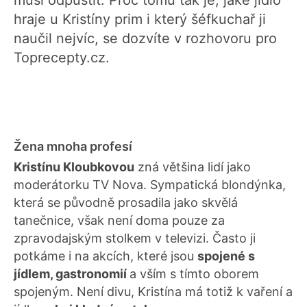
musí odpustit. Proč tomu tak je, jaké jídlo
hraje u Kristíny prim i který šéfkuchař ji
naučil nejvíc, se dozvíte v rozhovoru pro
Toprecepty.cz.
Žena mnoha profesí
Kristínu Kloubkovou
zná většina lidí jako
moderátorku TV Nova. Sympatická blondýnka,
která se původně prosadila jako skvělá
tanečnice, však není doma pouze za
zpravodajským stolkem v televizi. Často ji
potkáme i na akcích, které jsou
spojené s
jídlem, gastronomií
a vším s tímto oborem
spojeným. Není divu, Kristína má totiž k vaření a