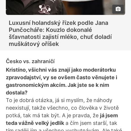
Luxusní holandský řízek podle Jana
Punčocháře: Kouzlo dokonalé
šťavnatosti zajistí mléko, chuť doladí
muškátový oříšek
Česko vs. zahraničí
Kristíno, všichni vás znají jako moderátorku
zpravodajství, vy se ovšem často věnujete i
gastronomickým akcím. Jak jste se k nim
dostala?
To je dobrá otázka, já si myslím, že náhody
neexistují, takže všechno, co člověka v životě
potká, tak má tak být. A je pravda, že
já jsem
teda vážně velký jedlík
a čím jsem starší, tak
tím raději jím a všechno vychutnávám. Ale také