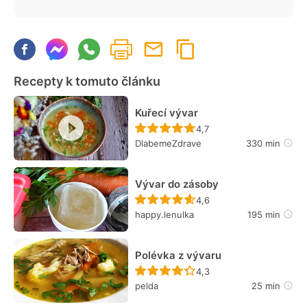
Recepty k tomuto článku
Kuřecí vývar
Recept ještě nebyl hodn
4,7
DlabemeZdrave
330 min
Vývar do zásoby
Recept ještě nebyl hodn
4,6
happy.lenulka
195 min
Polévka z vývaru
Recept ještě nebyl hodn
4,3
pelda
25 min