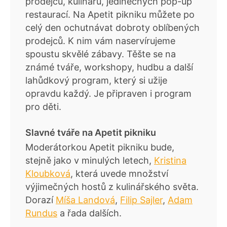
prodejců, kulinářů, jedinečných pop-up
restaurací. Na Apetit pikniku můžete po
celý den ochutnávat dobroty oblíbených
prodejců. K nim vám naservírujeme
spoustu skvělé zábavy. Těšte se na
známé tváře, workshopy, hudbu a další
lahůdkový program, který si užije
opravdu každý. Je připraven i program
pro děti.
Slavné tváře na Apetit pikniku
Moderátorkou Apetit pikniku bude,
stejně jako v minulých letech,
Kristina
Kloubková
, která uvede množství
výjimečných hostů z kulinářského světa.
Dorazí
Míša Landová
,
Filip Sajler
,
Adam
Rundus
a řada dalších.