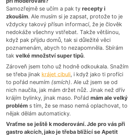
při moderování?
Samozřejmě se učím a pak ty
recepty i
zkouším
. Ale musím si je zapsat, protože to je
vždycky takový přísun informací, že je člověk
nedokáže všechny vstřebat. Takže většinou,
když pak přijdu domů, tak si důležité věci
poznamenám, abych to nezapomněla. Sbírám
tak
velké množství super tipů
.
Zároveň jsem toho už hodně odkoukala. Snažím
se třeba jinak
krájet cibuli
, i když jako ti profíci
to pořád neumím
(smích)
. Ale už jsem se od
nich naučila, jak mám držet nůž. Jinak než dřív
krájím bylinky, jinak maso. Pořád
mám ale velký
problém
s tím, že se maso nemá oplachovat, to
nějak dělám automaticky.
Vraťme se ještě k moderování. Jde pro vás při
gastro akcích, jako je třeba blížící se Apetit