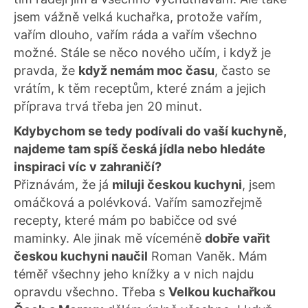
jsem vážně velká kuchařka, protože vařím,
vařím dlouho, vařím ráda a vařím všechno
možné. Stále se něco nového učím, i když je
pravda, že
když nemám moc času
, často se
vrátím, k těm receptům, které znám a jejich
příprava trvá třeba jen 20 minut.
Kdybychom se tedy podívali do vaší kuchyně,
najdeme tam spíš česká jídla nebo hledáte
inspiraci víc v zahraničí?
Přiznávám, že já
miluji českou kuchyni
, jsem
omáčková a polévková. Vařím samozřejmě
recepty, které mám po babičce od své
maminky. Ale jinak mě víceméně
dobře vařit
českou kuchyni naučil
Roman Vaněk. Mám
téměř všechny jeho knížky a v nich najdu
opravdu všechno. Třeba s
Velkou kuchařkou