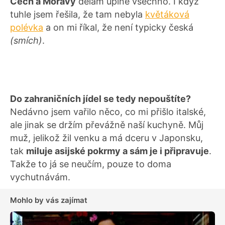
Čech a Moravy
dělám úplně všechno. I když
tuhle jsem řešila, že tam nebyla
květáková
polévka
a on mi říkal, že není typicky česká
(smích)
.
Do zahraničních jídel se tedy nepouštíte?
Nedávno jsem vařilo něco, co mi přišlo italské,
ale jinak se držím převážně naší kuchyně. Můj
muž, jelikož žil venku a má dceru v Japonsku,
tak
miluje asijské pokrmy a sám je i připravuje
.
Takže to já se neučím, pouze to doma
vychutnávám.
Mohlo by vás zajímat