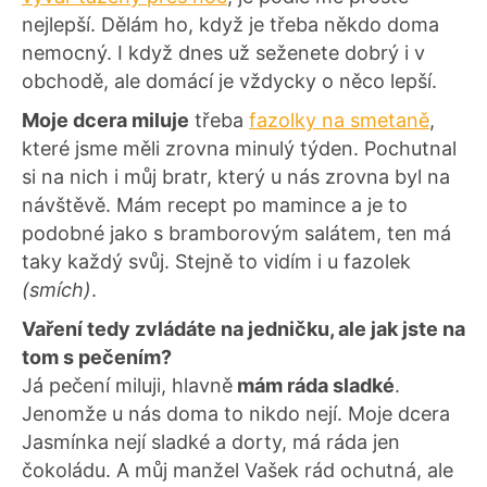
nejlepší. Dělám ho, když je třeba někdo doma
nemocný. I když dnes už seženete dobrý i v
obchodě, ale domácí je vždycky o něco lepší.
Moje dcera miluje
třeba
fazolky na smetaně
,
které jsme měli zrovna minulý týden. Pochutnal
si na nich i můj bratr, který u nás zrovna byl na
návštěvě. Mám recept po mamince a je to
podobné jako s bramborovým salátem, ten má
taky každý svůj. Stejně to vidím i u fazolek
(smích)
.
Vaření tedy zvládáte na jedničku, ale jak jste na
tom s pečením?
Já pečení miluji, hlavně
mám ráda sladké
.
Jenomže u nás doma to nikdo nejí. Moje dcera
Jasmínka nejí sladké a dorty, má ráda jen
čokoládu. A můj manžel Vašek rád ochutná, ale