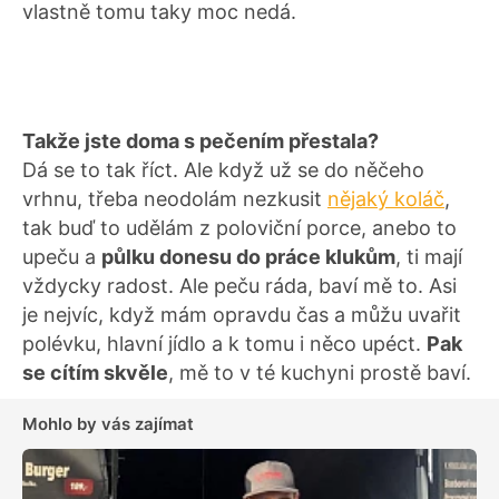
vlastně tomu taky moc nedá.
Takže jste doma s pečením přestala?
Dá se to tak říct. Ale když už se do něčeho
vrhnu, třeba neodolám nezkusit
nějaký koláč
,
tak buď to udělám z poloviční porce, anebo to
upeču a
půlku donesu do práce klukům
, ti mají
vždycky radost. Ale peču ráda, baví mě to. Asi
je nejvíc, když mám opravdu čas a můžu uvařit
polévku, hlavní jídlo a k tomu i něco upéct.
Pak
se cítím skvěle
, mě to v té kuchyni prostě baví.
Mohlo by vás zajímat