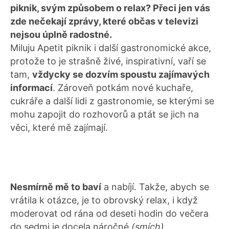
piknik, svým způsobem o relax? Přeci jen vás
zde nečekají zprávy, které občas v televizi
nejsou úplně radostné.
Miluju Apetit piknik i další gastronomické akce,
protože to je strašně živé, inspirativní, vaří se
tam,
vždycky se dozvím spoustu zajímavých
informací
. Zároveň potkám nové kuchaře,
cukráře a další lidi z gastronomie, se kterými se
mohu zapojit do rozhovorů a ptát se jich na
věci, které mě zajímají.
Nesmírně mě to baví
a nabíjí. Takže, abych se
vrátila k otázce, je to obrovský relax, i když
moderovat od rána od deseti hodin do večera
do sedmi je docela náročné
(smích)
.