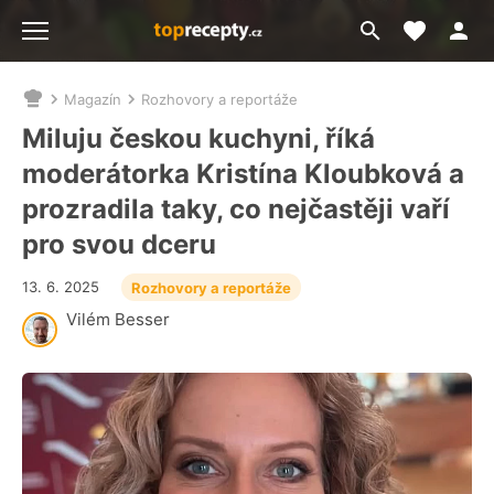
Moje akt
Přejít
Menu
na
vyhledávání
Magazín
Rozhovory a reportáže
Nacházíte
se
Miluju českou kuchyni, říká
zde:
moderátorka Kristína Kloubková a
prozradila taky, co nejčastěji vaří
pro svou dceru
13. 6. 2025
Rozhovory a reportáže
Vilém Besser