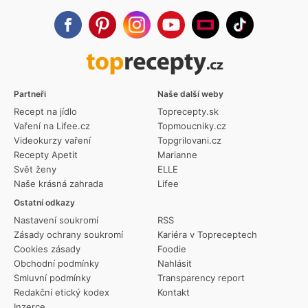
Partneři
Naše další weby
Recept na jídlo
Toprecepty.sk
Vaření na Lifee.cz
Topmoucniky.cz
Videokurzy vaření
Topgrilovani.cz
Recepty Apetit
Marianne
Svět ženy
ELLE
Naše krásná zahrada
Lifee
Ostatní odkazy
Nastavení soukromí
RSS
Zásady ochrany soukromí
Kariéra v Topreceptech
Cookies zásady
Foodie
Obchodní podmínky
Nahlásit
Smluvní podmínky
Transparency report
Redakční etický kodex
Kontakt
Inzerce