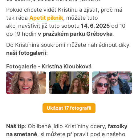
Pokud chcete vidět Kristínu a zjistit, proč má
tak ráda
Apetit piknik
, můžete tuto
akci navštívit již tuto sobotu
14. 6. 2025
od 10
do 19 hodin
v pražském parku Grébovka
.
Do Kristínina soukromí můžete nahlédnout díky
naší fotogalerii
:
Fotogalerie - Kristína Kloubková
Ukázat 17 fotografií
Náš tip
: Oblíbené jídlo Kristíniny dcery,
fazolky
na smetaně
, si můžete připravit podle našeho