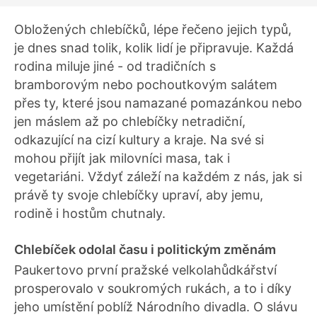
Obložených chlebíčků, lépe řečeno jejich typů,
je dnes snad tolik, kolik lidí je připravuje. Každá
rodina miluje jiné - od tradičních s
bramborovým nebo pochoutkovým salátem
přes ty, které jsou namazané pomazánkou nebo
jen máslem až po chlebíčky netradiční,
odkazující na cizí kultury a kraje. Na své si
mohou přijít jak milovníci masa, tak i
vegetariáni. Vždyť záleží na každém z nás, jak si
právě ty svoje chlebíčky upraví, aby jemu,
rodině i hostům chutnaly.
Chlebíček odolal času i politickým změnám
Paukertovo první pražské velkolahůdkářství
prosperovalo v soukromých rukách, a to i díky
jeho umístění poblíž Národního divadla. O slávu