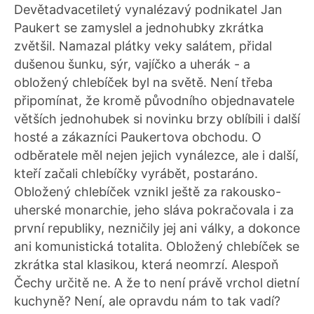
Devětadvacetiletý vynalézavý podnikatel Jan
Paukert se zamyslel a jednohubky zkrátka
zvětšil. Namazal plátky veky salátem, přidal
dušenou šunku, sýr, vajíčko a uherák - a
obložený chlebíček byl na světě. Není třeba
připomínat, že kromě původního objednavatele
větších jednohubek si novinku brzy oblíbili i další
hosté a zákazníci Paukertova obchodu. O
odběratele měl nejen jejich vynálezce, ale i další,
kteří začali chlebíčky vyrábět, postaráno.
Obložený chlebíček vznikl ještě za rakousko-
uherské monarchie, jeho sláva pokračovala i za
první republiky, nezničily jej ani války, a dokonce
ani komunistická totalita. Obložený chlebíček se
zkrátka stal klasikou, která neomrzí. Alespoň
Čechy určitě ne. A že to není právě vrchol dietní
kuchyně? Není, ale opravdu nám to tak vadí?