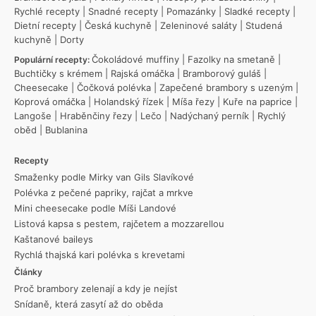
Rychlé recepty
|
Snadné recepty
|
Pomazánky
|
Sladké recepty
|
Dietní recepty
|
Česká kuchyně
|
Zeleninové saláty
|
Studená
kuchyně
|
Dorty
Čokoládové muffiny
|
Fazolky na smetaně
|
Populární recepty:
Buchtičky s krémem
|
Rajská omáčka
|
Bramborový guláš
|
Cheesecake
|
Čočková polévka
|
Zapečené brambory s uzeným
|
Koprová omáčka
|
Holandský řízek
|
Míša řezy
|
Kuře na paprice
|
Langoše
|
Hraběnčiny řezy
|
Lečo
|
Nadýchaný perník
|
Rychlý
oběd
|
Bublanina
Recepty
Smaženky podle Mirky van Gils Slavíkové
Polévka z pečené papriky, rajčat a mrkve
Mini cheesecake podle Míši Landové
Listová kapsa s pestem, rajčetem a mozzarellou
Kaštanové baileys
Rychlá thajská kari polévka s krevetami
Články
Proč brambory zelenají a kdy je nejíst
Snídaně, která zasytí až do oběda