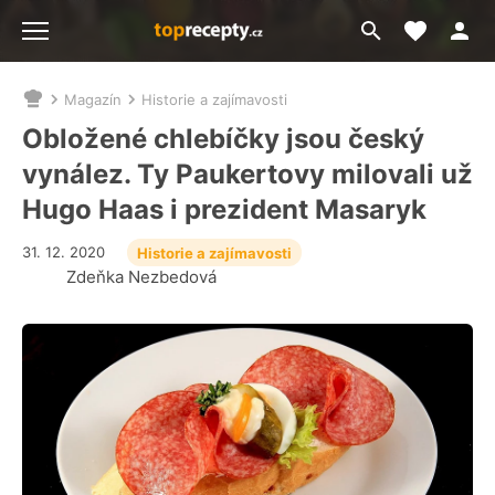
Moje akt
Přejít
Menu
na
vyhledávání
Magazín
Historie a zajímavosti
Nacházíte
se
Obložené chlebíčky jsou český
zde:
vynález. Ty Paukertovy milovali už
Hugo Haas i prezident Masaryk
31. 12. 2020
Historie a zajímavosti
Zdeňka Nezbedová