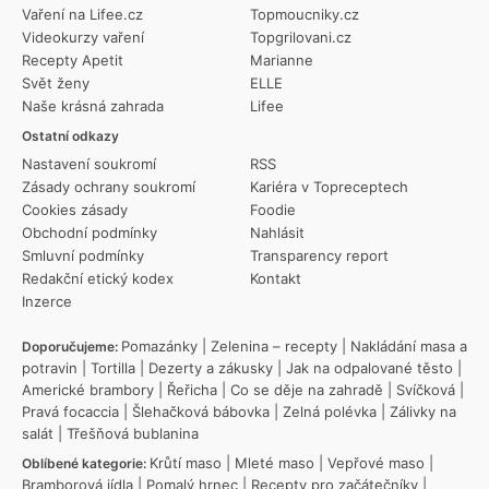
Vaření na Lifee.cz
Topmoucniky.cz
Videokurzy vaření
Topgrilovani.cz
Recepty Apetit
Marianne
Svět ženy
ELLE
Naše krásná zahrada
Lifee
Ostatní odkazy
Nastavení soukromí
RSS
Zásady ochrany soukromí
Kariéra v Topreceptech
Cookies zásady
Foodie
Obchodní podmínky
Nahlásit
Smluvní podmínky
Transparency report
Redakční etický kodex
Kontakt
Inzerce
Pomazánky
|
Zelenina – recepty
|
Nakládání masa a
Doporučujeme:
potravin
|
Tortilla
|
Dezerty a zákusky
|
Jak na odpalované těsto
|
Americké brambory
|
Řeřicha
|
Co se děje na zahradě
|
Svíčková
|
Pravá focaccia
|
Šlehačková bábovka
|
Zelná polévka
|
Zálivky na
salát
|
Třešňová bublanina
Krůtí maso
|
Mleté maso
|
Vepřové maso
|
Oblíbené kategorie:
Bramborová jídla
|
Pomalý hrnec
|
Recepty pro začátečníky
|