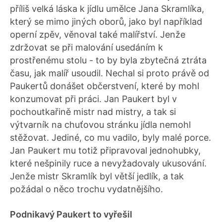
příliš velká láska k jídlu umělce Jana Skramlíka,
který se mimo jiných oborů, jako byl například
operní zpěv, věnoval také malířství. Jenže
zdržovat se při malování usedáním k
prostřenému stolu - to by byla zbytečná ztráta
času, jak malíř usoudil. Nechal si proto právě od
Paukertů donášet občerstvení, které by mohl
konzumovat při práci. Jan Paukert byl v
pochoutkařině mistr nad mistry, a tak si
výtvarník na chuťovou stránku jídla nemohl
stěžovat. Jediné, co mu vadilo, byly malé porce.
Jan Paukert mu totiž připravoval jednohubky,
které nešpinily ruce a nevyžadovaly ukusování.
Jenže mistr Skramlík byl větší jedlík, a tak
požádal o něco trochu vydatnějšího.
Podnikavý Paukert to vyřešil