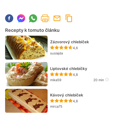
Recepty k tomuto článku
Zázvorový chlebíček
Recept ještě nebyl hodn
4,6
suslajda
Liptovské chlebíčky
Recept ještě nebyl hodn
4,8
mika59
20 min
Kávový chlebíček
Recept ještě nebyl hodn
4,8
mirca75