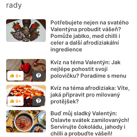
rady
Potřebujete nejen na svatého
Valentýna probudit vášeň?
Pomůže jablko, med chilli i
celer a další afrodiziakální
ingredience
Kvíz na téma Valentýn: Jak
nejlépe pohostit svoji
polovičku? Poradíme s menu
8×
Hodnocení
Kvíz na téma afrodiziaka: Víte,
jaká připravit pro milovaný
protějšek?
9×
Hodnocení
Buď můj sladký Valentýn:
Oslavte svátek zamilovaných!
Servírujte čokoládu, jahody i
chilli a probuďte vášeň!