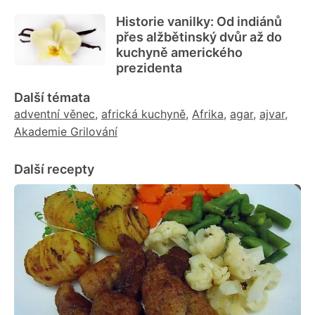
Historie vanilky: Od indiánů
přes alžbětinský dvůr až do
kuchyně amerického
prezidenta
Další témata
adventní věnec
,
africká kuchyně
,
Afrika
,
agar
,
ajvar
,
Akademie Grilování
Další recepty