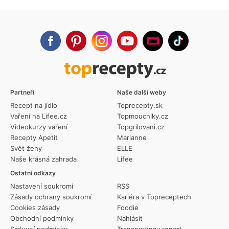
Partneři
Naše další weby
Recept na jídlo
Toprecepty.sk
Vaření na Lifee.cz
Topmoucniky.cz
Videokurzy vaření
Topgrilovani.cz
Recepty Apetit
Marianne
Svět ženy
ELLE
Naše krásná zahrada
Lifee
Ostatní odkazy
Nastavení soukromí
RSS
Zásady ochrany soukromí
Kariéra v Topreceptech
Cookies zásady
Foodie
Obchodní podmínky
Nahlásit
Smluvní podmínky
Transparency report