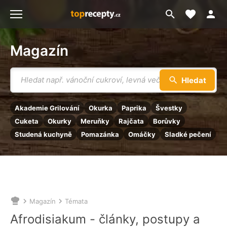
Moje akt
Přejít
Menu
na
vyhledávání
Magazín
Vyhledávání
Hledat
Akademie Grilování
Okurka
Paprika
Švestky
Cuketa
Okurky
Meruňky
Rajčata
Borůvky
Studená kuchyně
Pomazánka
Omáčky
Sladké pečení
Magazín
Témata
Nacházíte
se
Afrodisiakum - články, postupy a
zde: