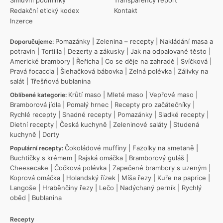
Redakční etický kodex
Kontakt
Inzerce
Pomazánky
|
Zelenina – recepty
|
Nakládání masa a
Doporučujeme:
potravin
|
Tortilla
|
Dezerty a zákusky
|
Jak na odpalované těsto
|
Americké brambory
|
Řeřicha
|
Co se děje na zahradě
|
Svíčková
|
Pravá focaccia
|
Šlehačková bábovka
|
Zelná polévka
|
Zálivky na
salát
|
Třešňová bublanina
Krůtí maso
|
Mleté maso
|
Vepřové maso
|
Oblíbené kategorie:
Bramborová jídla
|
Pomalý hrnec
|
Recepty pro začátečníky
|
Rychlé recepty
|
Snadné recepty
|
Pomazánky
|
Sladké recepty
|
Dietní recepty
|
Česká kuchyně
|
Zeleninové saláty
|
Studená
kuchyně
|
Dorty
Čokoládové muffiny
|
Fazolky na smetaně
|
Populární recepty:
Buchtičky s krémem
|
Rajská omáčka
|
Bramborový guláš
|
Cheesecake
|
Čočková polévka
|
Zapečené brambory s uzeným
|
Koprová omáčka
|
Holandský řízek
|
Míša řezy
|
Kuře na paprice
|
Langoše
|
Hraběnčiny řezy
|
Lečo
|
Nadýchaný perník
|
Rychlý
oběd
|
Bublanina
Recepty