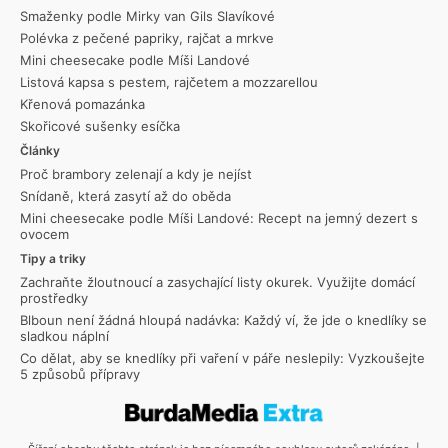
Smaženky podle Mirky van Gils Slavíkové
Polévka z pečené papriky, rajčat a mrkve
Mini cheesecake podle Míši Landové
Listová kapsa s pestem, rajčetem a mozzarellou
Křenová pomazánka
Skořicové sušenky esíčka
Články
Proč brambory zelenají a kdy je nejíst
Snídaně, která zasytí až do oběda
Mini cheesecake podle Míši Landové: Recept na jemný dezert s
ovocem
Tipy a triky
Zachraňte žloutnoucí a zasychající listy okurek. Využijte domácí
prostředky
Blboun není žádná hloupá nadávka: Každý ví, že jde o knedlíky se
sladkou náplní
Co dělat, aby se knedlíky při vaření v páře neslepily: Vyzkoušejte
5 způsobů přípravy