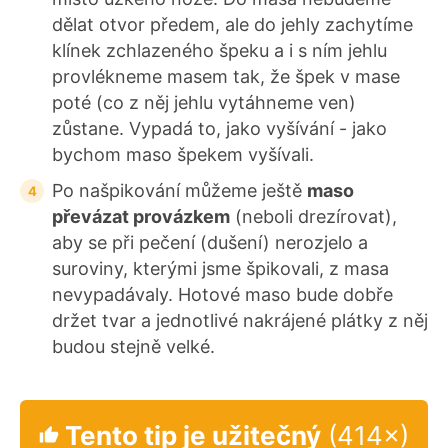
dělat otvor předem, ale do jehly zachytíme
klínek zchlazeného špeku a i s ním jehlu
provlékneme masem tak, že špek v mase
poté (co z něj jehlu vytáhneme ven)
zůstane. Vypadá to, jako vyšívání - jako
bychom maso špekem vyšívali.
Po našpikování můžeme ještě
maso
převázat provázkem
(neboli drezírovat),
aby se při pečení (dušení) nerozjelo a
suroviny, kterými jsme špikovali, z masa
nevypadávaly. Hotové maso bude dobře
držet tvar a jednotlivé nakrájené plátky z něj
budou stejně velké.
Tento tip je užitečný
(414×)