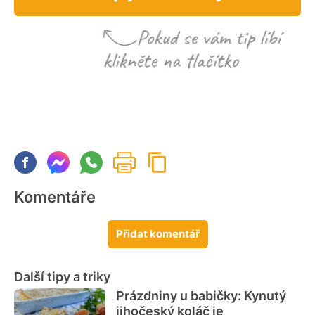
Komentáře
Přidat komentář
Další tipy a triky
Prázdniny u babičky: Kynutý
jihočeský koláč je