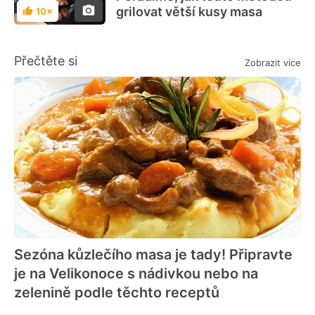
grilovat větší kusy masa
10×
Hodnocení
Přečtěte si
Zobrazit více
Sezóna kůzlečího masa je tady! Připravte
je na Velikonoce s nádivkou nebo na
zelenině podle těchto receptů