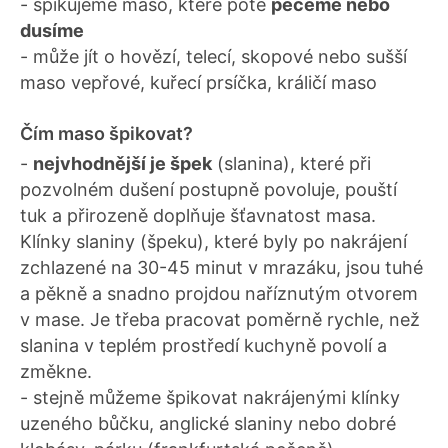
- špikujeme maso, které poté
pečeme nebo
dusíme
- může jít o hovězí, telecí, skopové nebo sušší
maso vepřové, kuřecí prsíčka, králičí maso
Čím maso špikovat?
-
nejvhodnější je špek
(slanina), které při
pozvolném dušení postupně povoluje, pouští
tuk a přirozeně doplňuje šťavnatost masa.
Klínky slaniny (špeku), které byly po nakrájení
zchlazené na 30-45 minut v mrazáku, jsou tuhé
a pěkně a snadno projdou naříznutým otvorem
v mase. Je třeba pracovat poměrně rychle, než
slanina v teplém prostředí kuchyně povolí a
změkne.
- stejně můžeme špikovat nakrájenými klínky
uzeného bůčku, anglické slaniny nebo dobré