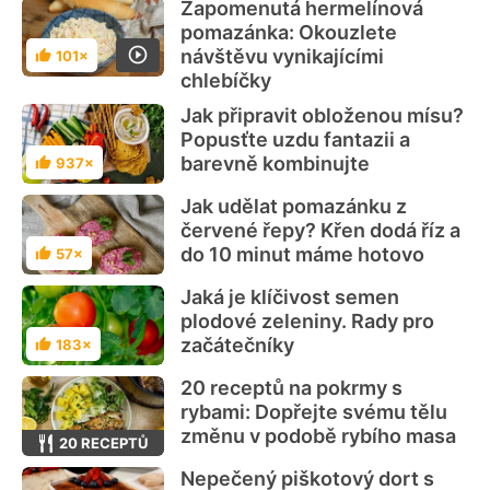
Zapomenutá hermelínová
pomazánka: Okouzlete
návštěvu vynikajícími
101×
Hodnocení
chlebíčky
Jak připravit obloženou mísu?
Popusťte uzdu fantazii a
barevně kombinujte
937×
Hodnocení
Jak udělat pomazánku z
červené řepy? Křen dodá říz a
do 10 minut máme hotovo
57×
Hodnocení
Jaká je klíčivost semen
plodové zeleniny. Rady pro
začátečníky
183×
Hodnocení
20 receptů na pokrmy s
rybami: Dopřejte svému tělu
změnu v podobě rybího masa
20 RECEPTŮ
Nepečený piškotový dort s