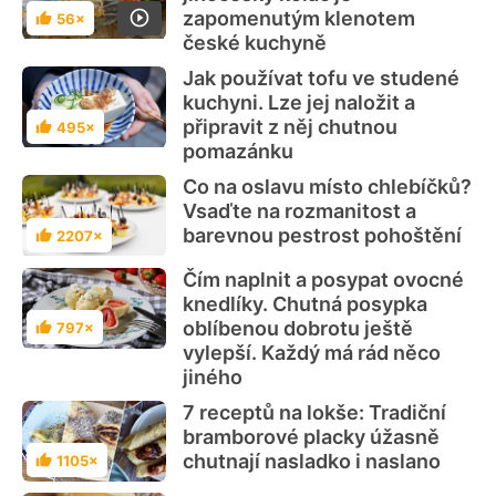
zapomenutým klenotem
56×
Hodnocení
české kuchyně
Jak používat tofu ve studené
kuchyni. Lze jej naložit a
připravit z něj chutnou
495×
Hodnocení
pomazánku
Co na oslavu místo chlebíčků?
Vsaďte na rozmanitost a
barevnou pestrost pohoštění
2207×
Hodnocení
Čím naplnit a posypat ovocné
knedlíky. Chutná posypka
oblíbenou dobrotu ještě
797×
Hodnocení
vylepší. Každý má rád něco
jiného
7 receptů na lokše: Tradiční
bramborové placky úžasně
chutnají nasladko i naslano
1105×
Hodnocení