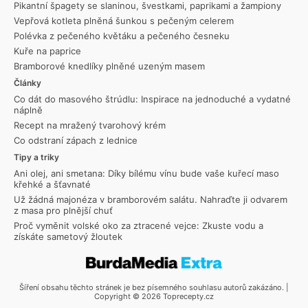
Pikantní špagety se slaninou, švestkami, paprikami a žampiony
Vepřová kotleta plněná šunkou s pečeným celerem
Polévka z pečeného květáku a pečeného česneku
Kuře na paprice
Bramborové knedlíky plněné uzeným masem
Články
Co dát do masového štrúdlu: Inspirace na jednoduché a vydatné
náplně
Recept na mražený tvarohový krém
Co odstraní zápach z lednice
Tipy a triky
Ani olej, ani smetana: Díky bílému vínu bude vaše kuřecí maso
křehké a šťavnaté
Už žádná majonéza v bramborovém salátu. Nahraďte ji odvarem
z masa pro plnější chuť
Proč vyměnit volské oko za ztracené vejce: Zkuste vodu a
získáte sametový žloutek
Šíření obsahu těchto stránek je bez písemného souhlasu autorů zakázáno. |
Copyright © 2026 Toprecepty.cz