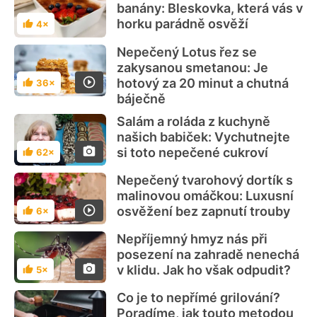
banány: Bleskovka, která vás v
horku parádně osvěží
4×
Hodnocení
Nepečený Lotus řez se
zakysanou smetanou: Je
hotový za 20 minut a chutná
36×
Hodnocení
báječně
Salám a roláda z kuchyně
našich babiček: Vychutnejte
si toto nepečené cukroví
62×
Hodnocení
Nepečený tvarohový dortík s
malinovou omáčkou: Luxusní
osvěžení bez zapnutí trouby
6×
Hodnocení
Nepříjemný hmyz nás při
posezení na zahradě nenechá
v klidu. Jak ho však odpudit?
5×
Hodnocení
Co je to nepřímé grilování?
Poradíme, jak touto metodou