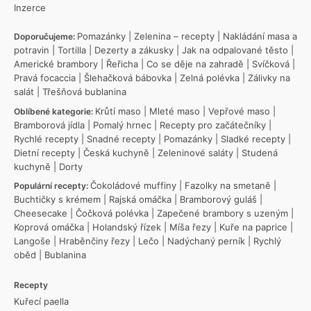
Inzerce
Pomazánky
|
Zelenina – recepty
|
Nakládání masa a
Doporučujeme:
potravin
|
Tortilla
|
Dezerty a zákusky
|
Jak na odpalované těsto
|
Americké brambory
|
Řeřicha
|
Co se děje na zahradě
|
Svíčková
|
Pravá focaccia
|
Šlehačková bábovka
|
Zelná polévka
|
Zálivky na
salát
|
Třešňová bublanina
Krůtí maso
|
Mleté maso
|
Vepřové maso
|
Oblíbené kategorie:
Bramborová jídla
|
Pomalý hrnec
|
Recepty pro začátečníky
|
Rychlé recepty
|
Snadné recepty
|
Pomazánky
|
Sladké recepty
|
Dietní recepty
|
Česká kuchyně
|
Zeleninové saláty
|
Studená
kuchyně
|
Dorty
Čokoládové muffiny
|
Fazolky na smetaně
|
Populární recepty:
Buchtičky s krémem
|
Rajská omáčka
|
Bramborový guláš
|
Cheesecake
|
Čočková polévka
|
Zapečené brambory s uzeným
|
Koprová omáčka
|
Holandský řízek
|
Míša řezy
|
Kuře na paprice
|
Langoše
|
Hraběnčiny řezy
|
Lečo
|
Nadýchaný perník
|
Rychlý
oběd
|
Bublanina
Recepty
Kuřecí paella