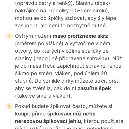
(opravdu ostrý a tenký). Slaninu (špek)
nakrájíme na hranolky 0,5-1 cm široké,
mohou se do špičky zužovat, aby šly lépe
zasunout, ale není to nezbytně nutné.
Ostrým nožem
maso prořízneme skrz
(směrem po vlákně) a vytvoříme v něm
otvory, do kterých vložíme špalíčky ze
slaniny (nebo jiné připravené suroviny). Nůž
je do masa třeba zapíchnout správně, lehce
šikmo po směru vláken, pod úhlem 20
stupňů. Do vzniklé dírky můžete strčit prst,
aby se zvětšila, pak do ní
zasuňte špek
(také ve směru vláken).
Pokud budete špikovat často, můžete si
koupit přímo
špikovací nůž nebo
nerezovou špikovací jehlu
, kterou použijete
místo úzkého nože. Do masa nebudeme