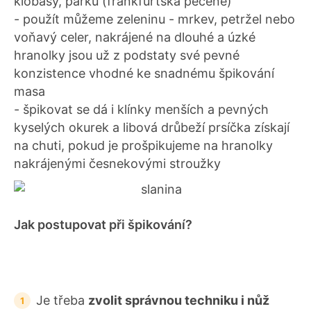
klobásy, párku (frankfurtská pečeně)
- použít můžeme zeleninu - mrkev, petržel nebo
voňavý celer, nakrájené na dlouhé a úzké
hranolky jsou už z podstaty své pevné
konzistence vhodné ke snadnému špikování
masa
- špikovat se dá i klínky menších a pevných
kyselých okurek a libová drůbeží prsíčka získají
na chuti, pokud je prošpikujeme na hranolky
nakrájenými česnekovými stroužky
Jak postupovat při špikování?
Je třeba
zvolit správnou techniku i nůž