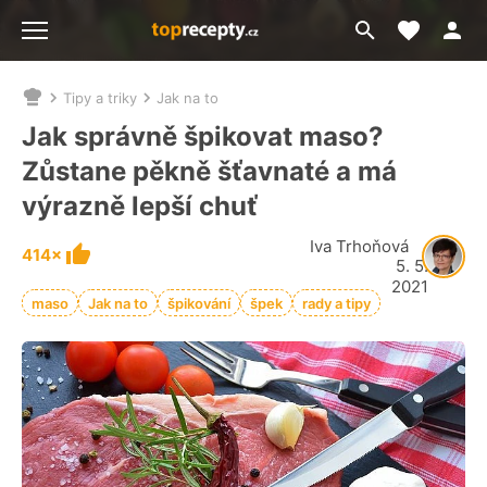
Moje akt
Přejít
Menu
na
vyhledávání
Tipy a triky
Jak na to
Nacházíte
se
Jak správně špikovat maso?
zde:
Zůstane pěkně šťavnaté a má
výrazně lepší chuť
Iva Trhoňová
414×
5. 5.
2021
maso
Jak na to
špikování
špek
rady a tipy