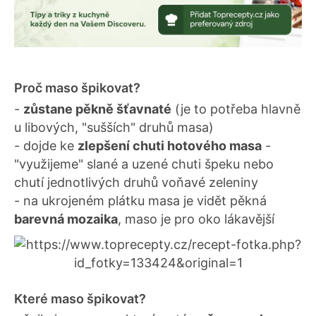
Proč maso špikovat?
-
zůstane pěkně šťavnaté
(je to potřeba hlavně
u libových, "sušších" druhů masa)
- dojde ke
zlepšení chuti hotového masa
-
"využijeme" slané a uzené chuti špeku nebo
chutí jednotlivých druhů voňavé zeleniny
- na ukrojeném plátku masa je vidět pěkná
barevná mozaika
, maso je pro oko lákavější
Které maso špikovat?