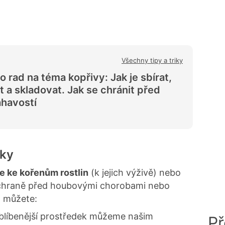
Všechny tipy a triky
 rad na téma kopřivy: Jak je sbírat,
t a skladovat. Jak se chránit před
ahavostí
iky
e ke kořenům rostlin
(k jejich výživě) nebo
chraně před houbovými chorobami nebo
 můžete:
oblíbenější prostředek můžeme našim
Př