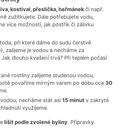
iva, kostival, přeslička, heřmánek
či např.
dně zužitkujete. Dále potřebujete vodu,
 více možností, jak postřik či zálivku
toda, při které dáme do sudu čerstvě
né), zalijeme je vodou a necháme za
Jak dlouho kvašení trvá? Při teplém počasí
ané rostliny zalijeme studenou vodou,
poté povaříme mírným varem po dobu cca
30
eme.
u vodou, necháme stát asi
15 minut
v zakryté
hladnutí využijeme.
že
lišit podle zvolené byliny
. Přípravky