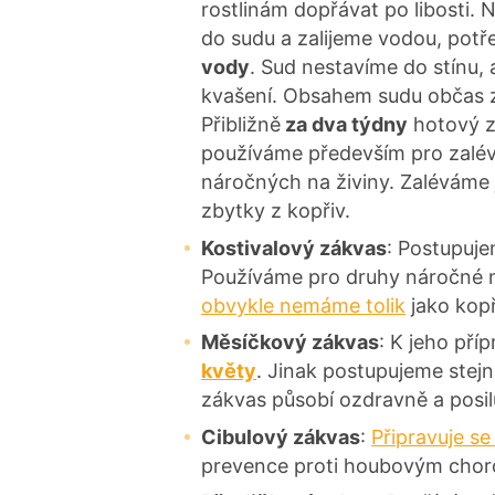
rostlinám dopřávat po libosti.
do sudu a zalijeme vodou, potř
vody
. Sud nestavíme do stínu,
kvašení. Obsahem sudu občas z
Přibližně
za dva týdny
hotový z
používáme především pro zalévá
náročných na živiny. Zaléváme j
zbytky z kopřiv.
Kostivalový zákvas
: Postupuj
Používáme pro druhy náročné n
obvykle nemáme tolik
jako kopř
Měsíčkový zákvas
: K jeho pří
květy
. Jinak postupujeme stej
zákvas působí ozdravně a posilu
Cibulový zákvas
:
Připravuje se
prevence proti houbovým cho