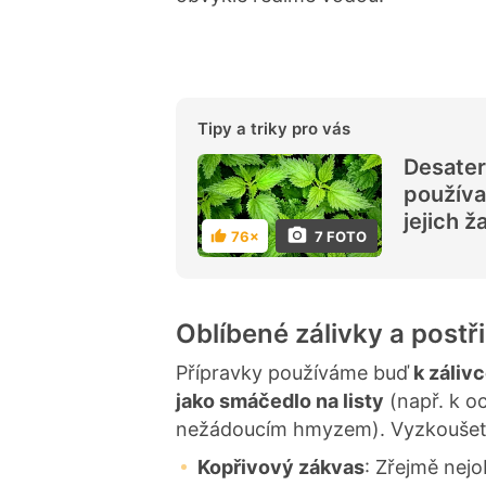
Tipy a triky pro vás
Desatero
používa
jejich ž
7 FOTO
76×
H
o
d
n
o
c
Oblíbené zálivky a postř
e
n
í
Přípravky používáme buď
k zálivc
jako smáčedlo na listy
(např. k o
nežádoucím hmyzem). Vyzkoušet
Kopřivový zákvas
: Zřejmě nej