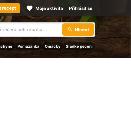
t recept
Moje aktivita
Přihlásit se
Hledat
uchyně
Pomazánka
Omáčky
Sladké pečení