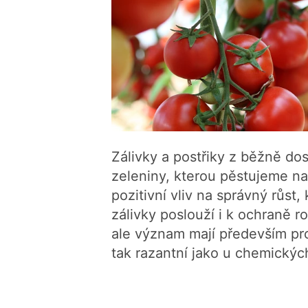
Zálivky a postřiky z běžně do
zeleniny, kterou pěstujeme na
pozitivní vliv na správný růst,
zálivky poslouží i k ochraně r
ale význam mají především pro
tak razantní jako u chemickýc