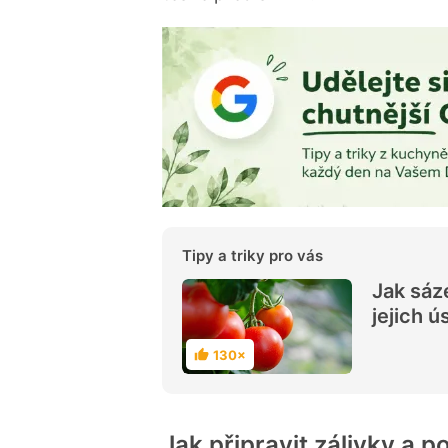
Tipy a triky pro vás
Jak sáz
jejich 
130×
H
o
d
n
o
c
Jak připravit zálivky a p
e