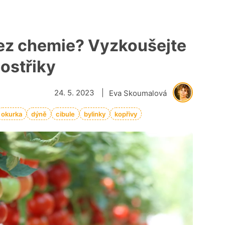
bez chemie? Vyzkoušejte
postřiky
24. 5. 2023
|
Eva Skoumalová
okurka
dýně
cibule
bylinky
kopřivy