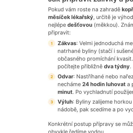
n
í
Pokud vám roste na zahradě
kopř
měsíček lékařský
, určitě je výho
nejlépe
dešťovou
(měkkou). Známe
připravit:
Zákvas
: Velmi jednoduchá me
natrhané byliny (stačí i suše
občasného promíchání kvasit. 
počítejte přibližně
dva týdny
.
Odvar
: Nastříhané nebo nařez
necháme
24 hodin luhovat
a 
minut
. Po vychladnutí použij
Výluh
: Byliny zalijeme horko
nádobě, pak scedíme a po vyc
Konkrétní postup přípravy se mů
obvykle ředíme vodou.