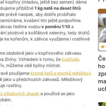
 Nať kopřivy (mladou, ještě bez semen) dáme
ebujeme přibližně
1 kg natě na deset litrů
 ale právě naopak, aby dobře probíhalo
amícháme, kvašení tím ještě podpoříme.
ákvas ředíme vodou
v poměru 1:10
a
ní plodové a košťálové zeleniny, tedy druhů
e ke kořenům, k zálivce využijeme i rostlinné
Ho
eme obdobně jako u kopřivového zákvasu.
Če
a živiny. Vzhledem k tomu, že
kostivalu
ho
iv, můžeme obě byliny míchat.
zp
pravě použijeme
kromě listů a stonků měsíčku
i
ně jako u předchozích zákvasů. Měsíčkový
ma
je rostliny.
uc
 z cibulových slupek
a používá se jako
robám.