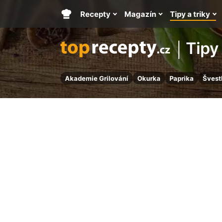
Recepty
Magazín
Tipy a triky
Hlavní
stránka
Tipy 
Akademie Grilování
Okurka
Paprika
Švest