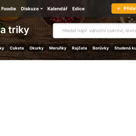
Přida
Foodie
Diskuze
Kalendář
Edice
Vyhledávání
a triky
ky
Cuketa
Okurky
Meruňky
Rajčata
Borůvky
Studená k