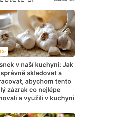
60×
dnocení
snek v naší kuchyni: Jak
 správně skladovat a
racovat, abychom tento
lý zázrak co nejlépe
hovali a využili v kuchyni