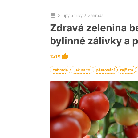
Tipy a triky
Zahrada
Nacházíte
se
Zdravá zelenina 
zde:
bylinné zálivky a 
151×
zahrada
Jak na to
pěstování
rajčata