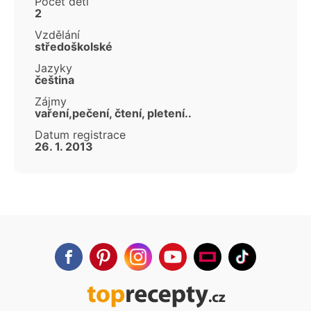
Počet dětí
2
Vzdělání
středoškolské
Jazyky
čeština
Zájmy
vaření,pečení, čtení, pletení..
Datum registrace
26. 1. 2013