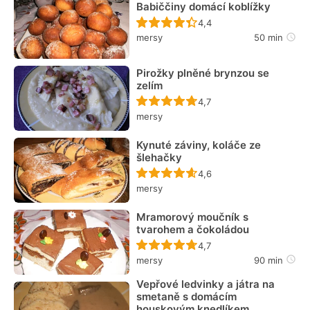
Babiččiny domácí koblížky
Recept ještě nebyl hodn
4,4
mersy
50 min
Pirožky plněné brynzou se
zelím
Recept ještě nebyl hodn
4,7
mersy
Kynuté záviny, koláče ze
šlehačky
Recept ještě nebyl hodn
4,6
mersy
Mramorový moučník s
tvarohem a čokoládou
Recept ještě nebyl hodn
4,7
mersy
90 min
Vepřové ledvinky a játra na
smetaně s domácím
houskovým knedlíkem