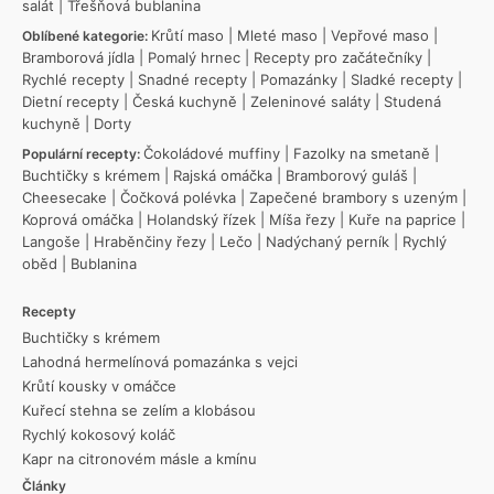
salát
|
Třešňová bublanina
Krůtí maso
|
Mleté maso
|
Vepřové maso
|
Oblíbené kategorie:
Bramborová jídla
|
Pomalý hrnec
|
Recepty pro začátečníky
|
Rychlé recepty
|
Snadné recepty
|
Pomazánky
|
Sladké recepty
|
Dietní recepty
|
Česká kuchyně
|
Zeleninové saláty
|
Studená
kuchyně
|
Dorty
Čokoládové muffiny
|
Fazolky na smetaně
|
Populární recepty:
Buchtičky s krémem
|
Rajská omáčka
|
Bramborový guláš
|
Cheesecake
|
Čočková polévka
|
Zapečené brambory s uzeným
|
Koprová omáčka
|
Holandský řízek
|
Míša řezy
|
Kuře na paprice
|
Langoše
|
Hraběnčiny řezy
|
Lečo
|
Nadýchaný perník
|
Rychlý
oběd
|
Bublanina
Recepty
Buchtičky s krémem
Lahodná hermelínová pomazánka s vejci
Krůtí kousky v omáčce
Kuřecí stehna se zelím a klobásou
Rychlý kokosový koláč
Kapr na citronovém másle a kmínu
Články