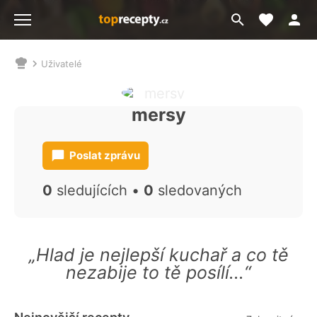
Moje akt
Přejít
Menu
na
vyhledávání
Uživatelé
Nacházíte
se
zde:
mersy
Poslat zprávu
0
sledujících •
0
sledovaných
„Hlad je nejlepší kuchař a co tě
nezabije to tě posílí...“