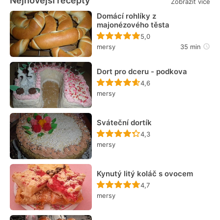
Nejnovější recepty
Zobrazit více
Domácí rohlíky z
majonézového těsta
Recept ještě nebyl hodn
5,0
mersy
35 min
Dort pro dceru - podkova
Recept ještě nebyl hodn
4,6
mersy
Sváteční dortík
Recept ještě nebyl hodn
4,3
mersy
Kynutý litý koláč s ovocem
Recept ještě nebyl hodn
4,7
mersy