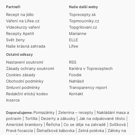
Partneři
Naše další weby
Recept na jídlo
Toprecepty.sk
Vaření na Lifee.cz
Topmoucniky.cz
Videokurzy vaření
Topgrilovani.cz
Recepty Apetit
Marianne
Svět ženy
ELLE
Naše krásná zahrada
Lifee
Ostatní odkazy
Nastavení soukromí
RSS
Zásady ochrany soukromí
Kariéra v Topreceptech
Cookies zásady
Foodie
Obchodní podmínky
Nahlásit
Smluvní podmínky
Transparency report
Redakční etický kodex
Kontakt
Inzerce
Pomazánky
|
Zelenina – recepty
|
Nakládání masa a
Doporučujeme:
potravin
|
Tortilla
|
Dezerty a zákusky
|
Jak na odpalované těsto
|
Americké brambory
|
Řeřicha
|
Co se děje na zahradě
|
Svíčková
|
Pravá focaccia
|
Šlehačková bábovka
|
Zelná polévka
|
Zálivky na