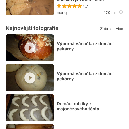
Recept ještě nebyl hodn
4,7
mersy
120 min
Nejnovější fotografie
Zobrazit více
Výborná vánočka z domácí
pekárny
Výborná vánočka z domácí
pekárny
Domácí rohlíky z
majonézového těsta