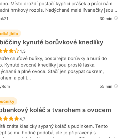
dno. Místo droždí postačí kypřicí prášek a práci nám
adní hrnkový rozpis. Nadýchané malé lívanečky jsou…
ak21
30 min
adká jídla
biččiny kynuté borůvkové knedlíky
Recept ještě nebyl hodnocen
4,3
aďte chuťové buňky, posbírejte borůvky a hurá do
o. Kynuté ovocné knedlíky jsou prostě láska.
ýchané a plné ovoce. Stačí jen posypat cukrem,
rohem a polít…
yRom
55 min
učníky
obenkový koláč s tvarohem a ovocem
Recept ještě nebyl hodnocen
4,7
itě znáte klasický sypaný koláč s pudinkem. Tento
ept se mu hodně podobá, ale je připravený s