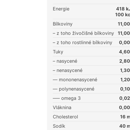
Energie
418
kJ
100
kc
Bílkoviny
11,00
– z toho živočišné bílkoviny
11,00
– z toho rostlinné bílkoviny
0,00
Tuky
4,60
– nasycené
2,80
– nenasycené
1,30
–– mononenasycené
1,20
–– polynenasycené
0,10
––– omega 3
0,02
Vláknina
0,00
Cholesterol
16
m
Sodík
40
m