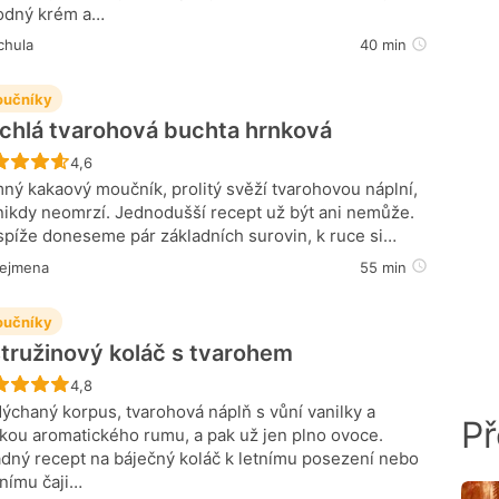
odný krém a…
chula
40 min
učníky
chlá tvarohová buchta hrnková
Recept ještě nebyl hodnocen
4,6
ný kakaový moučník, prolitý svěží tvarohovou náplní,
nikdy neomrzí. Jednodušší recept už být ani nemůže.
spíže doneseme pár základních surovin, k ruce si…
rejmena
55 min
učníky
tružinový koláč s tvarohem
Recept ještě nebyl hodnocen
4,8
ýchaný korpus, tvarohová náplň s vůní vanilky a
Př
kou aromatického rumu, a pak už jen plno ovoce.
dný recept na báječný koláč k letnímu posezení nebo
nímu čaji…