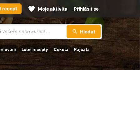
t recept
Moje aktivita
Přihlásit se
Hledat
rilování
Letní recepty
Cuketa
Rajčata