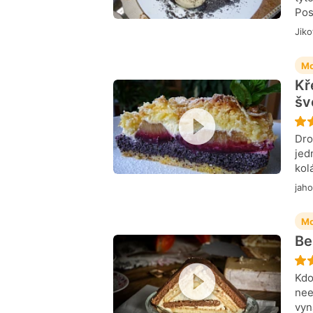
Pos
Jiko
Mo
Kř
šv
Dro
jed
kol
jah
Mo
Be
Kdo
nee
vyn