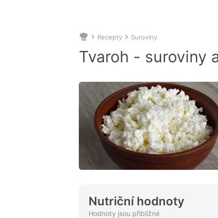
Recepty
Suroviny
Nacházíte
se
Tvaroh - suroviny 
zde:
Nutriční hodnoty
Hodnoty jsou přibližné