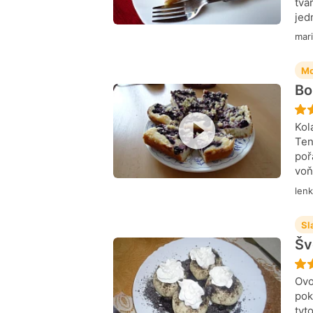
tva
jed
mar
Mo
Bo
Kol
Ten
poř
voň
len
Sl
Šv
Ovo
pok
tyt