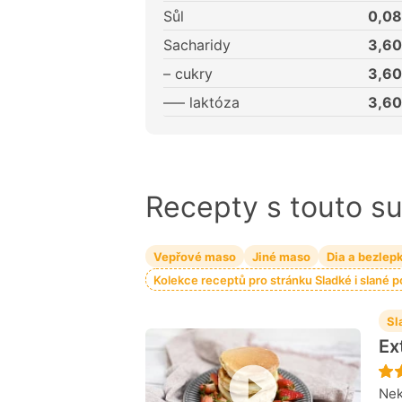
Sůl
0,08
Sacharidy
3,60
– cukry
3,60
––– laktóza
3,60
Recepty s touto s
Vepřové maso
Jiné maso
Dia a bezlep
Kolekce receptů pro stránku Sladké i slané 
Sl
Ex
Nek