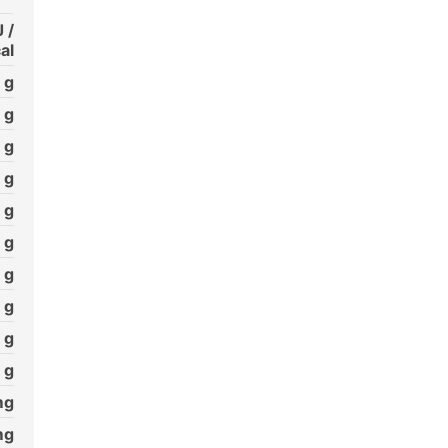
 /
al
g
g
g
g
g
g
g
g
g
g
g
g