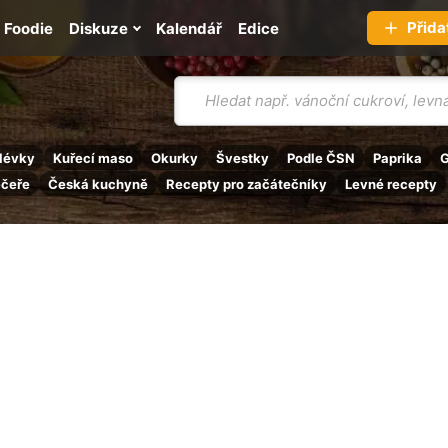
Přida
Foodie
Diskuze
Kalendář
Edice
Vyhledávání
lévky
Kuřecí maso
Okurky
Švestky
Podle ČSN
Paprika
G
ečeře
Česká kuchyně
Recepty pro začátečníky
Levné recepty