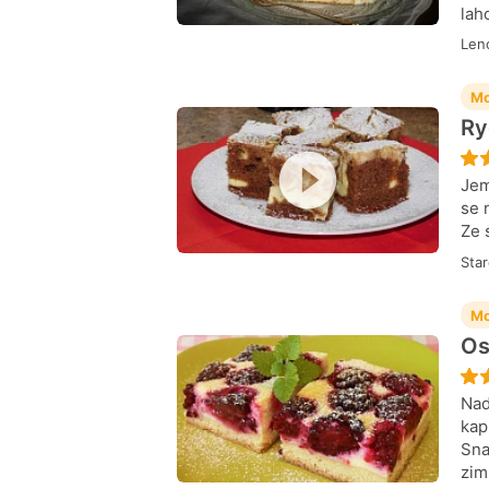
lah
Len
Mo
Ry
Jem
se 
Ze 
Sta
Mo
Os
Nad
kap
Sna
zim