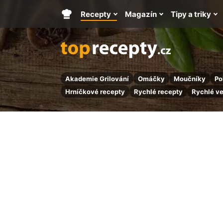
Recepty
Magazín
Tipy a triky
Hlavní
stránka
Akademie Grilování
Omáčky
Moučníky
Po
Hrníčkové recepty
Rychlé recepty
Rychlé v