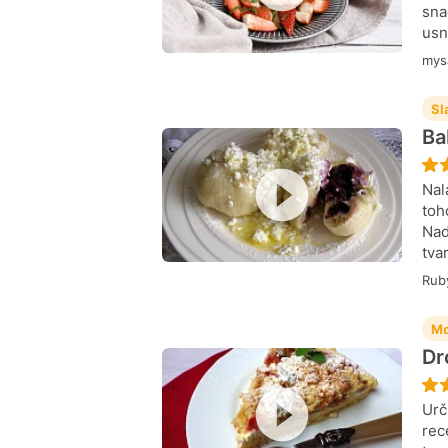
sna
usn
mys
Sl
Ba
Nal
toh
Nad
tva
Rub
Mo
Dr
Urč
rec