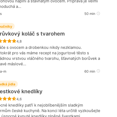
rohovou náplní a šťavnatým ovocem. Příprava je velmi
noduchá a…
is
50 min
učníky
růvkový koláč s tvarohem
Recept ještě nebyl hodnocen
4,8
áče s ovocem a drobenkou nikdy nezklamou.
tokrát pro vás máme recept na jogurtové těsto s
ádnou vrstvou vláčného tvarohu, šťavnatých borůvek a
avé máslové…
ka-m
60 min
adká jídla
estkové knedlíky
Recept ještě nebyl hodnocen
4,6
cné knedlíky patří k nejoblíbenějším sladkým
rmům české kuchyně. Na konci léta určitě vyzkoušejte
o úsporné kynuté knedlíky plněné švestkami.