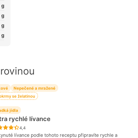
g
g
g
g
urovinou
kové
Nepečené a mražené
pokrmy se želatinou
adká jídla
tra rychlé lívance
Recept ještě nebyl hodnocen
4,4
ynuté lívance podle tohoto receptu připravíte rychle a