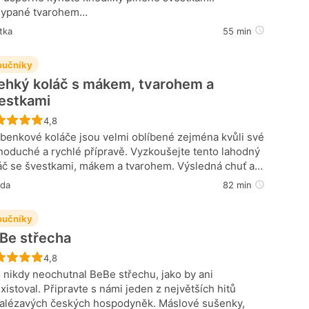
ypané tvarohem…
tka
55 min
učníky
ehký koláč s mákem, tvarohem a
estkami
Recept ještě nebyl hodnocen
4,8
benkové koláče jsou velmi oblíbené zejména kvůli své
noduché a rychlé přípravě. Vyzkoušejte tento lahodný
áč se švestkami, mákem a tvarohem. Výsledná chuť a…
oda
82 min
učníky
Be střecha
Recept ještě nebyl hodnocen
4,8
 nikdy neochutnal BeBe střechu, jako by ani
xistoval. Připravte s námi jeden z největších hitů
alézavých českých hospodyněk. Máslové sušenky,