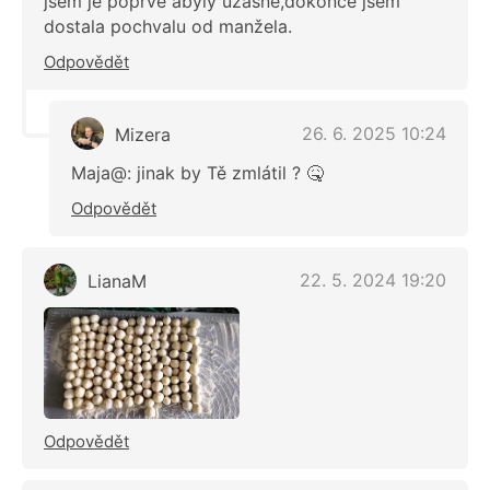
jsem je poprvé abyly úžasné,dokonce jsem
dostala pochvalu od manžela.
Odpovědět
26. 6. 2025 10:24
Mizera
Maja@: jinak by Tě zmlátil ? 🤒
Odpovědět
22. 5. 2024 19:20
LianaM
Odpovědět