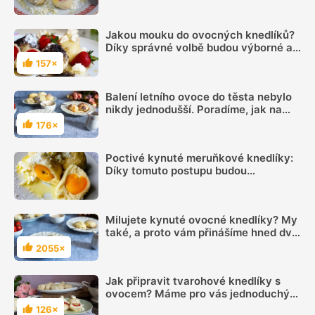
hotové za pár minut
Jakou mouku do ovocných knedlíků?
Díky správné volbě budou výborné a
nadýchané
157×
Hodnocení
Balení letního ovoce do těsta nebylo
nikdy jednodušší. Poradíme, jak na
dokonalé ovocné knedlíky
176×
Hodnocení
Poctivé kynuté meruňkové knedlíky:
Díky tomuto postupu budou
nadýchané jako od babičky
Milujete kynuté ovocné knedlíky? My
také, a proto vám přinášíme hned dvě
varianty na jejich vaření
2055×
Hodnocení
Jak připravit tvarohové knedlíky s
ovocem? Máme pro vás jednoduchý
recept, který využijete na různé
126×
Hodnocení