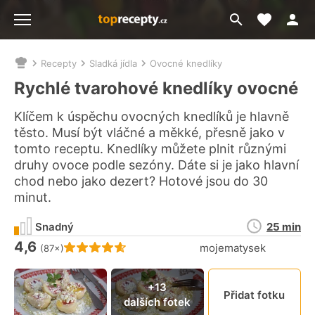
Moje akt
Přejít
Menu
na
vyhledávání
Recepty
Sladká jídla
Ovocné knedlíky
Nacházíte
se
Rychlé tvarohové knedlíky ovocné
zde:
Klíčem k úspěchu ovocných knedlíků je hlavně
těsto. Musí být vláčné a měkké, přesně jako v
tomto receptu. Knedlíky můžete plnit různými
druhy ovoce podle sezóny. Dáte si je jako hlavní
chod nebo jako dezert? Hotové jsou do 30
minut.
Doba
Snadný
25 min
přípravy
4,6
Hodnocení receptu je
mojematysek
(87×)
Připn
+13
Přidat fotku
dalších fotek
video