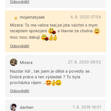
Odpovědět
4. 9. 2020 07:54
mojematysek
Mizera: To me velice tesi,ze jste vsichni s mym
receptem spokojeni
a hlavne ze chutna
moc moc dekuji
Odpovědět
27. 8. 2020 09:52
Mizera
Nazdar lidi , tak jsem je dělal a povedly se .
Dobrá práce a ten výsledek ? To byla
procházka rájem ...
Odpovědět
1. 8. 2019 16:01
danhen