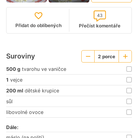
43
Přidat do oblíbených
Přečíst komentáře
Suroviny
2
porce
Menší
Větší
porce
porce
500 g
tvarohu ve vaničce
1
vejce
200 ml
dětské krupice
sůl
libovolné ovoce
Dále:
máslo (na polití)