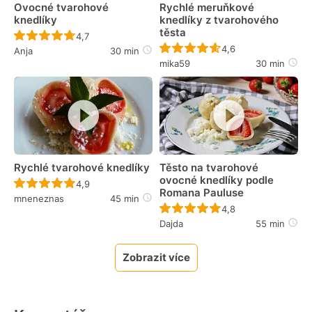
Ovocné tvarohové
Rychlé meruňkové
knedlíky
knedlíky z tvarohového
těsta
Recept ještě nebyl hodnocen
4,7
Recept ještě nebyl 
4,6
Anja
30 min
mika59
30 min
Rychlé tvarohové knedlíky
Těsto na tvarohové
ovocné knedlíky podle
Recept ještě nebyl hodnocen
4,9
Romana Pauluse
mneneznas
45 min
Recept ještě nebyl 
4,8
Dajda
55 min
Zobrazit více