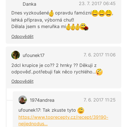
23. 7. 2017 06:45
Danka
Dnes vyzkoušené
opravdu famózní
,
lehká příprava, výborná chuť!
Dělala jsem s meruňka mi
Odpovědět
7. 6. 2017 11:06
ufounek17
2dcl krupice je co?? 2 hrnky ?? Děkuji z
odpověď..potřebuji fak něco rychlého...
Odpovědět
7. 6. 2017 11:25
1974andrea
ufounek17: Tak zkuste tyto
https://www.toprecepty.cz/recept/39190-
nejjednodus...