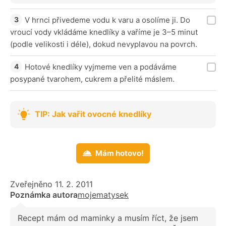
V hrnci přivedeme vodu k varu a osolíme ji. Do
vroucí vody vkládáme knedlíky a vaříme je 3–5 minut
(podle velikosti i déle), dokud nevyplavou na povrch.
Hotové knedlíky vyjmeme ven a podáváme
posypané tvarohem, cukrem a přelité máslem.
TIP: Jak vařit ovocné knedlíky
Mám hotovo!
Zveřejněno 11. 2. 2011
Poznámka autora
mojematysek
Recept mám od maminky a musím říct, že jsem