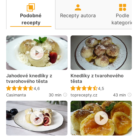
Podobné
Recepty autora
Podle
recepty
kategorie
Jahodové knedlíky z
Knedlíky z tvarohového
tvarohového těsta
těsta
Recept ještě nebyl hodnocen
Recept ještě nebyl 
4,6
4,5
Casimanta
30 min
toprecepty.cz
43 min