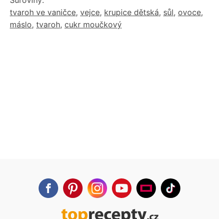
tvaroh ve vaničce
,
vejce
,
krupice dětská
,
sůl
,
ovoce
,
máslo
,
tvaroh
,
cukr moučkový