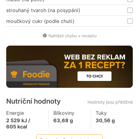
strouhaný tvaroh (na posypání)
moučkový cukr (podle chuti)
Nahlásit chybu v receptu
Nutriční hodnoty
Hodnoty jsou přibližné
Energie
Bílkoviny
Tuky
2 529
kJ /
63,68
g
30,56
g
605
kcal