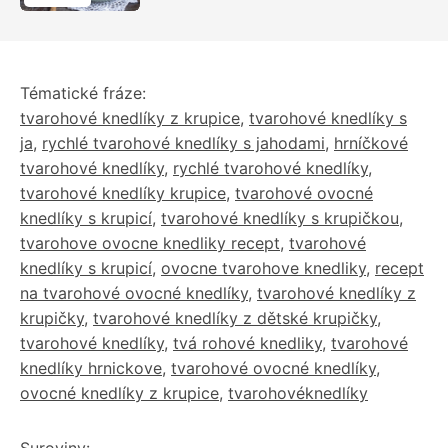
druhy náplní
Tématické fráze:
tvarohové knedlíky z krupice
,
tvarohové knedlíky s
ja
,
rychlé tvarohové knedlíky s jahodami
,
hrníčkové
tvarohové knedlíky
,
rychlé tvarohové knedlíky
,
tvarohové knedlíky krupice
,
tvarohové ovocné
knedlíky s krupicí
,
tvarohové knedlíky s krupičkou
,
tvarohove ovocne knedliky recept
,
tvarohové
knedlíky s krupicí
,
ovocne tvarohove knedliky
,
recept
na tvarohové ovocné knedlíky
,
tvarohové knedlíky z
krupičky
,
tvarohové knedlíky z dětské krupičky
,
tvarohové knedlíky
,
tvá rohové knedliky
,
tvarohové
knedlíky hrnickove
,
tvarohové ovocné knedlíky
,
ovocné knedlíky z krupice
,
tvarohovéknedlíky
Suroviny: