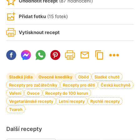
Ohodnotit recept
(87 hodnocení)
Přidat fotku
(15 fotek)
Vytisknout recept
Sladká jídla
Ovocné knedlíky
Oběd
Sladké chutě
Recepty pro začátečníky
Recepty pro děti
Česká kuchyně
Vaření
Ovoce
Recepty do 100 korun
Vegetariánské recepty
Letní recepty
Rychlé recepty
Tvaroh
Další recepty