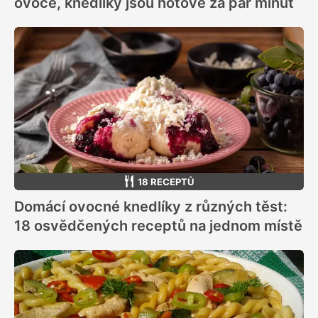
ovoce, knedlíky jsou hotové za pár minut
18 RECEPTŮ
Domácí ovocné knedlíky z různých těst:
18 osvědčených receptů na jednom místě