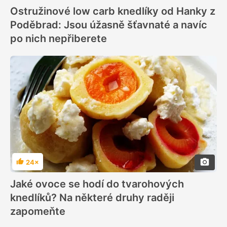
Ostružinové low carb knedlíky od Hanky z
Poděbrad: Jsou úžasně šťavnaté a navíc
po nich nepřiberete
24×
Hodnocení
Jaké ovoce se hodí do tvarohových
knedlíků? Na některé druhy raději
zapomeňte