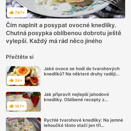
797×
Hodnocení
Čím naplnit a posypat ovocné knedlíky.
Chutná posypka oblíbenou dobrotu ještě
vylepší. Každý má rád něco jiného
Přečtěte si
Jaké ovoce se hodí do tvarohových
knedlíků? Na některé druhy raději
zapomeňte
24×
Hodnocení
Jak připravit nejlepší jahodové
knedlíky. Oblíbené recepty z
kynutého, tvarohového a
167×
Hodnocení
odpalovaného těsta
Rychlé tvarohové knedlíky: Na jemné
lehoučké těsto stačí jen tři
ingredience a ovoce, knedlíky jsou