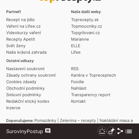
Partneři
Naše další weby
Recept na jídlo
Toprecepty.sk
Vaření na Lifee.cz
Topmoucniky.cz
Videokurzy vaření
Topgrilovani.cz
Recepty Apetit
Marianne
Svět ženy
ELLE
Naše krásná zahrada
Lifee
Ostatní odkazy
Nastavení soukromí
RSS
Zásady ochrany soukromí
Kariéra v Topreceptech
Cookies zásady
Foodie
Obchodní podmínky
Nahlásit
Smluvní podmínky
Transparency report
Redakční etický kodex
Kontakt
Inzerce
Pomazánky
|
Zelenina – recepty
|
Nakládání masa a
Doporučujeme:
potravin
|
Tortilla
|
Dezerty a zákusky
|
Jak na odpalované těsto
|
Sdílet
Zobraz
Suroviny
Postup
Americké brambory
|
Řeřicha
|
Co se děje na zahradě
|
Svíčková
|
Komentáře
Nezhasínat
Připnout
více
Pravá focaccia
|
Šlehačková bábovka
|
Zelná polévka
|
Zálivky na