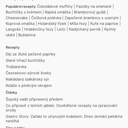
Čokoládové muffiny
|
Fazolky na smetaně
|
Populární recepty:
Buchtičky s krémem
|
Rajská omáčka
|
Bramborový guláš
|
Cheesecake
|
Čočková polévka
|
Zapečené brambory s uzeným
|
Koprová omáčka
|
Holandský řízek
|
Míša řezy
|
Kuře na paprice
|
Langoše
|
Hraběnčiny řezy
|
Lečo
|
Nadýchaný perník
|
Rychlý
oběd
|
Bublanina
Recepty
Dip ze žluté pečené papriky
Slané trhací buchtičky
Trojbarevka
Česnekovo-sýrové šneky
Nakládaný balkánský sýr
Koláče s plněným okrajem
Články
Šopský salát připravený předem
Co připravit z letních jablek: Osvědčené recepty na zpracování
úrody
Gastro Story: Začalo to uhynulým kváskem. Dnes domácí pekárna
nestíhá
Tipy a triky