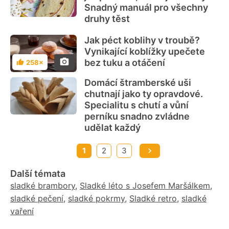
Snadný manuál pro všechny
druhy těst
Jak péct koblihy v troubě?
Vynikající koblížky upečete
bez tuku a otáčení
258×
Hodnocení
Domácí štramberské uši
chutnají jako ty opravdové.
Specialitu s chutí a vůní
perníku snadno zvládne
udělat každý
1
2
3
Další témata
sladké brambory
,
Sladké léto s Josefem Maršálkem
,
sladké pečení
,
sladké pokrmy
,
Sladké retro
,
sladké
vaření