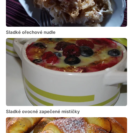
Sladké ořechové nudle
Sladké ovocné zapečené mističky