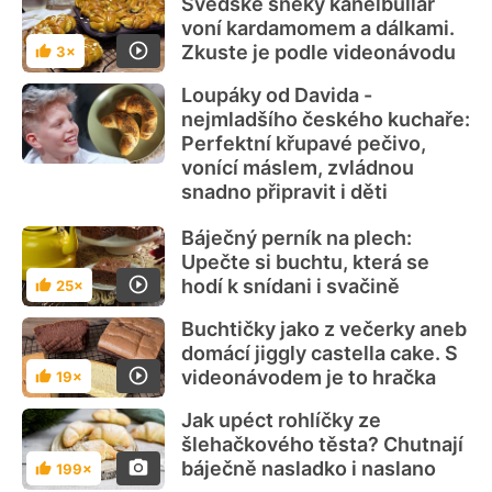
Švédské šneky kanelbullar
voní kardamomem a dálkami.
Zkuste je podle videonávodu
3×
Hodnocení
Loupáky od Davida -
nejmladšího českého kuchaře:
Perfektní křupavé pečivo,
vonící máslem, zvládnou
snadno připravit i děti
Báječný perník na plech:
Upečte si buchtu, která se
hodí k snídani i svačině
25×
Hodnocení
Buchtičky jako z večerky aneb
domácí jiggly castella cake. S
videonávodem je to hračka
19×
Hodnocení
Jak upéct rohlíčky ze
šlehačkového těsta? Chutnají
báječně nasladko i naslano
199×
Hodnocení