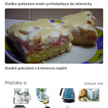
Sladke pohlazeni aneb rychlobaileys do sklenicky
Sladké pokušení s krémovou náplní
Přečtěte si
Zobrazit více