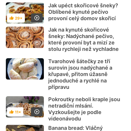
Jak upéct skořicové šneky?
Oblíbené kynuté pečivo
provoní celý domov skořicí
29×
Hodnocení
Jak na kynuté skořicové
šneky: Nadýchané pečivo,
které provoní byt a mizí ze
stolu rychleji než vychladne
Tvarohové šátečky ze tří
surovin jsou nadýchané a
křupavé, přitom úžasně
jednoduché a rychlé na
přípravu
Pokroutky neboli kraple jsou
netradiční mlsání.
Vyzkoušejte je podle
11×
Hodnocení
videonávodu
Banana bread: Vláčný