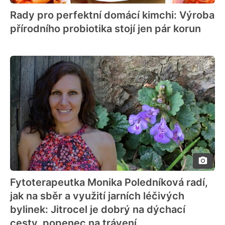
Rady pro perfektní domácí kimchi: Výroba
přírodního probiotika stojí jen pár korun
Fytoterapeutka Monika Poledníková radí,
jak na sběr a využití jarních léčivých
bylinek: Jitrocel je dobrý na dýchací
cesty, popenec na trávení