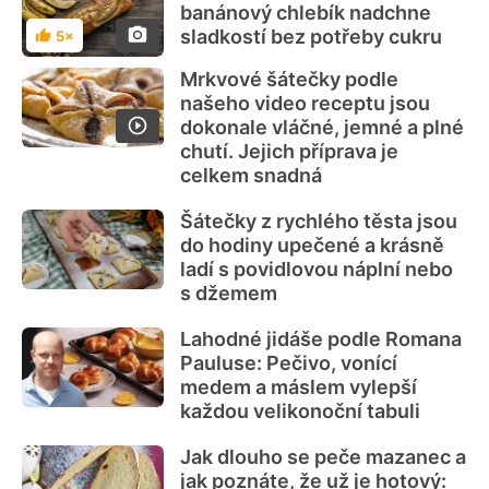
banánový chlebík nadchne
sladkostí bez potřeby cukru
5×
Hodnocení
Mrkvové šátečky podle
našeho video receptu jsou
dokonale vláčné, jemné a plné
chutí. Jejich příprava je
celkem snadná
Šátečky z rychlého těsta jsou
do hodiny upečené a krásně
ladí s povidlovou náplní nebo
s džemem
Lahodné jidáše podle Romana
Pauluse: Pečivo, vonící
medem a máslem vylepší
každou velikonoční tabuli
Jak dlouho se peče mazanec a
jak poznáte, že už je hotový: