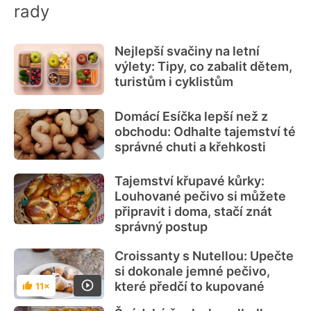
rady
Nejlepší svačiny na letní
výlety: Tipy, co zabalit dětem,
turistům i cyklistům
Domácí Esíčka lepší než z
obchodu: Odhalte tajemství té
správné chuti a křehkosti
Tajemství křupavé kůrky:
Louhované pečivo si můžete
připravit i doma, stačí znát
správný postup
Croissanty s Nutellou: Upečte
si dokonale jemné pečivo,
které předčí to kupované
11×
Hodnocení