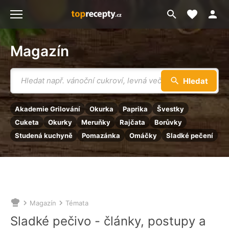
Moje akt
Přejít
Menu
na
vyhledávání
Magazín
Vyhledávání
Hledat
Akademie Grilování
Okurka
Paprika
Švestky
Cuketa
Okurky
Meruňky
Rajčata
Borůvky
Studená kuchyně
Pomazánka
Omáčky
Sladké pečení
Magazín
Témata
Nacházíte
se
Sladké pečivo - články, postupy a
zde: