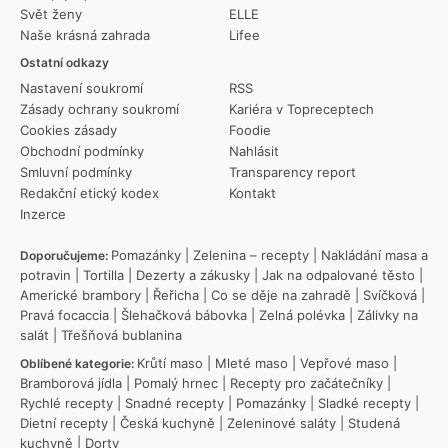
Svět ženy
ELLE
Naše krásná zahrada
Lifee
Ostatní odkazy
Nastavení soukromí
RSS
Zásady ochrany soukromí
Kariéra v Topreceptech
Cookies zásady
Foodie
Obchodní podmínky
Nahlásit
Smluvní podmínky
Transparency report
Redakční etický kodex
Kontakt
Inzerce
Pomazánky
|
Zelenina – recepty
|
Nakládání masa a
Doporučujeme:
potravin
|
Tortilla
|
Dezerty a zákusky
|
Jak na odpalované těsto
|
Americké brambory
|
Řeřicha
|
Co se děje na zahradě
|
Svíčková
|
Pravá focaccia
|
Šlehačková bábovka
|
Zelná polévka
|
Zálivky na
salát
|
Třešňová bublanina
Krůtí maso
|
Mleté maso
|
Vepřové maso
|
Oblíbené kategorie:
Bramborová jídla
|
Pomalý hrnec
|
Recepty pro začátečníky
|
Rychlé recepty
|
Snadné recepty
|
Pomazánky
|
Sladké recepty
|
Dietní recepty
|
Česká kuchyně
|
Zeleninové saláty
|
Studená
kuchyně
|
Dorty