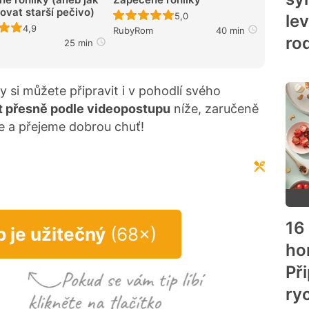
ovat starší pečivo)
Recept ještě nebyl hodnocen
5,0
le
Recept ještě nebyl hodnocen
4,9
RubyRom
40 min
ro
25 min
y si můžete připravit i v pohodlí svého
 přesně podle videopostupu
níže, zaručeně
e a přejeme dobrou chuť!
16
p je užitečný
(68×)
ho
Př
ry