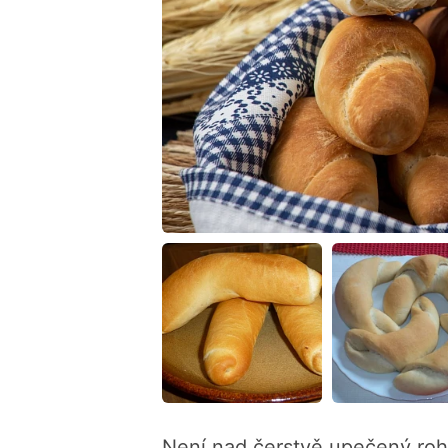
Není nad čerstvě upečený rohl