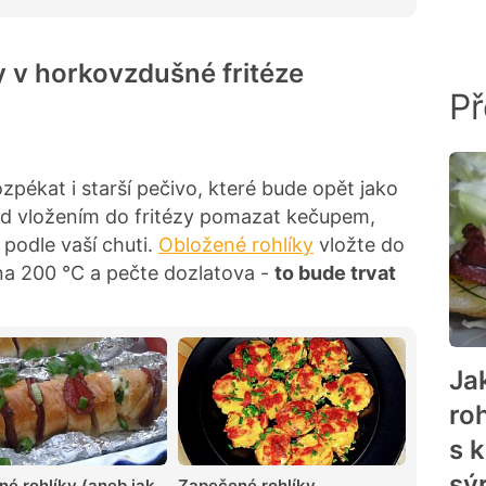
ky v horkovzdušné fritéze
Př
pékat i starší pečivo, které bude opět jako
ed vložením do fritézy pomazat kečupem,
podle vaší chuti.
Obložené rohlíky
vložte do
na 200 °C a pečte dozlatova -
to bude trvat
Ja
ro
s 
sý
é rohlíky (aneb jak
Zapečené rohlíky