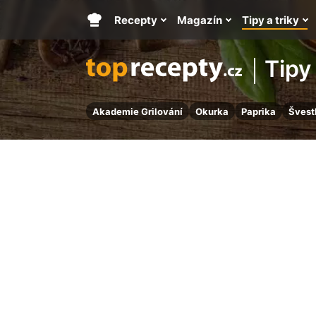
Recepty
Magazín
Tipy a triky
Hlavní
stránka
Tipy 
Akademie Grilování
Okurka
Paprika
Švest