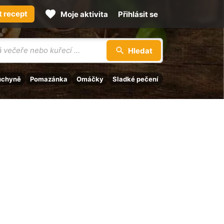
t recept
Moje aktivita
Přihlásit se
Hledat
uchyně
Pomazánka
Omáčky
Sladké pečení