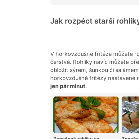
d
n
o
c
Jak rozpéct starší rohlí
e
n
í
V horkovzdušné fritéze můžete roz
čerstvé. Rohlíky navíc můžete př
obložit sýrem, šunkou či salámem 
horkovzdušné fritézy nastavené 
jen pár minut
.
Zapečené rohlíky se
Zapečen