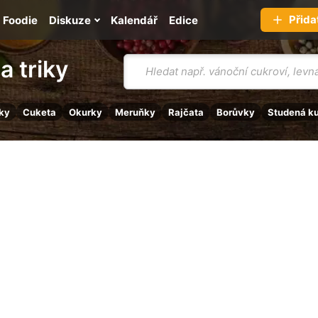
Přida
Foodie
Diskuze
Kalendář
Edice
Vyhledávání
a triky
ky
Cuketa
Okurky
Meruňky
Rajčata
Borůvky
Studená k