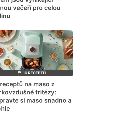
vnou večeří pro celou
dinu
16 RECEPTŮ
 receptů na maso z
rkovzdušné fritézy:
ipravte si maso snadno a
chle