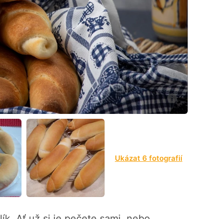
3
Ukázat 6 fotografií
ík. Ať už si je pečete sami, nebo