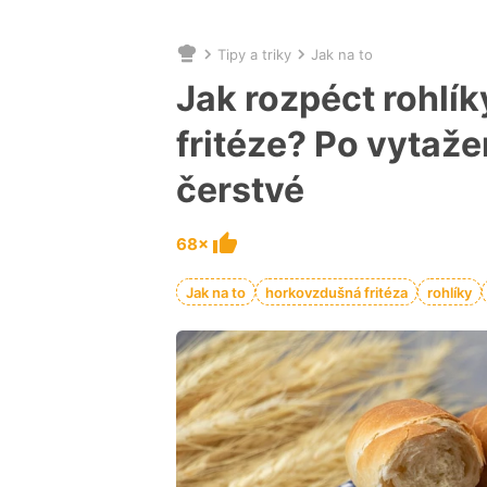
Tipy a triky
Jak na to
Nacházíte
se
Jak rozpéct rohlí
zde:
fritéze? Po vytaže
čerstvé
68×
Jak na to
horkovzdušná fritéza
rohlíky