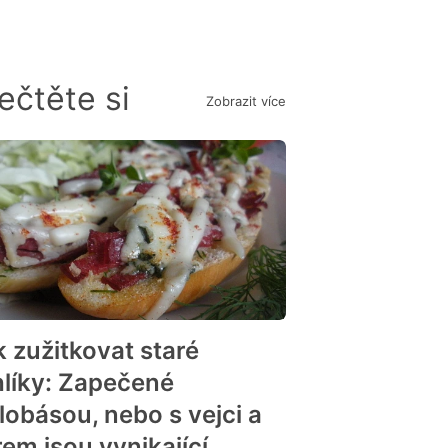
ečtěte si
Zobrazit více
k zužitkovat staré
hlíky: Zapečené
klobásou, nebo s vejci a
rem jsou vynikající