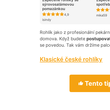
sýrovosalámovou
spotřeb
pomazánkou
Recept ještě nebyl hodnocen
4,9
mika59
isindy
Rohlík jako z profesionální pekárn
domova. Když budete
postupovat
se povedou. Tak vám držíme palc
Klasické české rohlíky
Tento ti