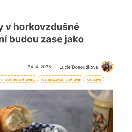
ky v horkovzdušné
ní budou zase jako
24. 4. 2025
|
Lucie Dosoudilová
mražené potraviny
rozmrazování potravin
křupavé