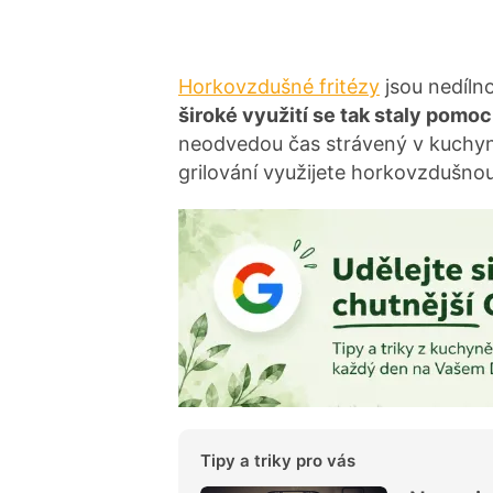
Horkovzdušné fritézy
jsou nedíln
široké využití se tak staly pomo
neodvedou čas strávený v kuchyni
grilování využijete horkovzdušnou 
Tipy a triky pro vás