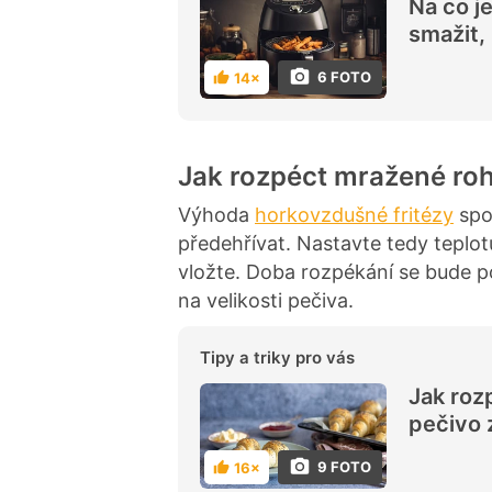
Na co j
smažit, 
6 FOTO
14×
H
o
d
n
o
c
Jak rozpéct mražené roh
e
n
í
Výhoda
horkovzdušné fritézy
spoč
předehřívat. Nastavte tedy teplo
vložte. Doba rozpékání se bude 
na velikosti pečiva.
Tipy a triky pro vás
Jak roz
pečivo 
9 FOTO
16×
H
o