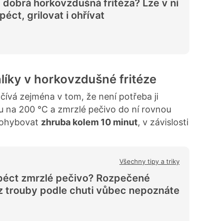
e dobrá horkovzdušná fritéza? Lze v ní
péct, grilovat i ohřívat
líky v horkovzdušné fritéze
ívá zejména v tom, že není potřeba ji
tu na 200 °C a zmrzlé pečivo do ní rovnou
pohybovat
zhruba kolem 10 minut
, v závislosti
Všechny tipy a triky
péct zmrzlé pečivo? Rozpečené
z trouby podle chuti vůbec nepoznáte