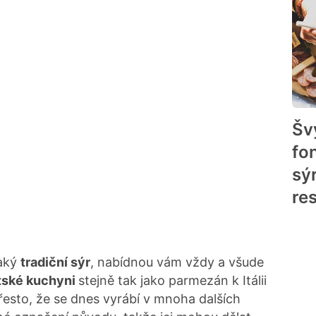
Šv
fo
sý
re
jaký
tradiční sýr
, nabídnou vám vždy a všude
ritské kuchyni
stejně tak jako parmezán k Itálii
přesto, že se dnes vyrábí v mnoha dalších