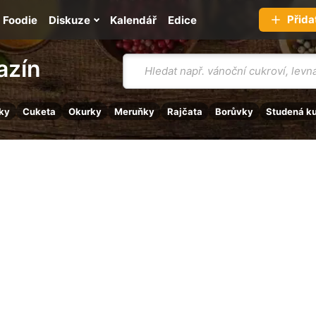
Přida
Foodie
Diskuze
Kalendář
Edice
Vyhledávání
azín
ky
Cuketa
Okurky
Meruňky
Rajčata
Borůvky
Studená k