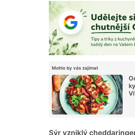
Mohlo by vás zajímat
Oc
ky
Ví
Sýr vzniklý cheddaring