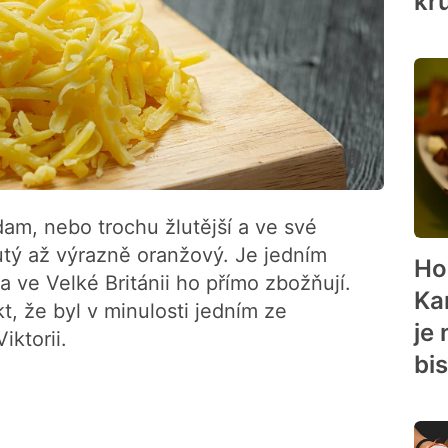
kr
dam, nebo trochu žlutější a ve své
utý až výrazně oranžový. Je jedním
Ho
 a ve Velké Británii ho přímo zbožňují.
Ka
akt, že byl v minulosti jedním ze
je
iktorii.
bis