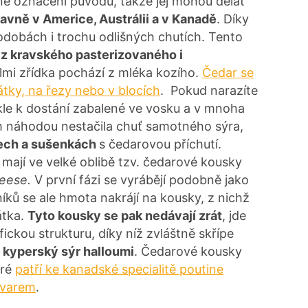
é označení původu, takže jej mohou dělat
lavně v Americe, Austrálii a v Kanadě
. Díky
odobách i trochu odlišných chutích. Tento
 z kravského pasterizovaného i
elmi zřídka pochází z mléka kozího.
Čedar se
tky, na řezy nebo v blocích
. Pokud narazíte
kle k dostání zabalené ve vosku a v mnoha
m náhodou nestačila chuť samotného sýra,
rech a sušenkách
s čedarovou příchutí.
mají ve velké oblibě tzv. čedarové kousky
heese.
V první fázi se vyrábějí podobně jako
ků se ale hmota nakrájí na kousky, z nichž
átka.
Tyto kousky se pak nedávají zrát
, jde
ickou strukturu, díky níž zvláštně skřípe
 kyperský sýr halloumi
. Čedarové kousky
eré
patří ke kanadské specialitě poutine
vývarem
.