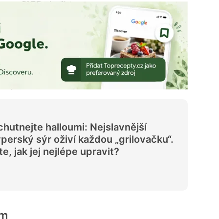
hutnejte halloumi: Nejslavnější
perský sýr oživí každou „grilovačku“.
te, jak jej nejlépe upravit?
em