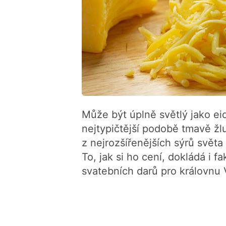
Může být úplně světlý jako ei
nejtypičtější podobě tmavě žl
z nejrozšířenějších sýrů světa
To, jak si ho cení, dokládá i f
svatebních darů pro královnu V