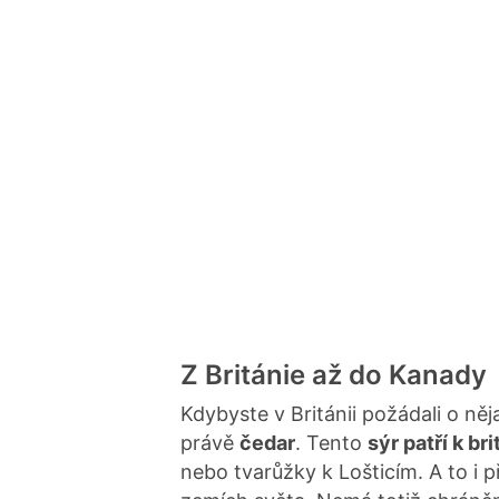
Z Británie až do Kanady
Kdybyste v Británii požádali o ně
právě
čedar
. Tento
sýr patří k b
nebo tvarůžky k Lošticím. A to i 