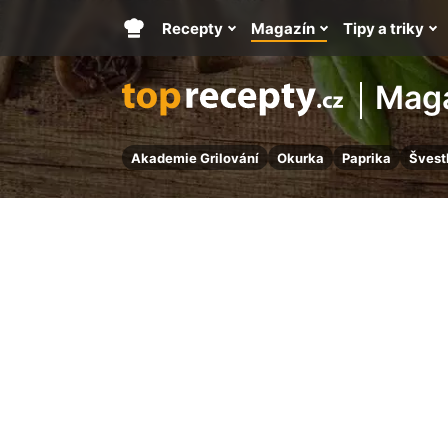
Recepty
Magazín
Tipy a triky
Hlavní
stránka
Mag
Akademie Grilování
Okurka
Paprika
Švest