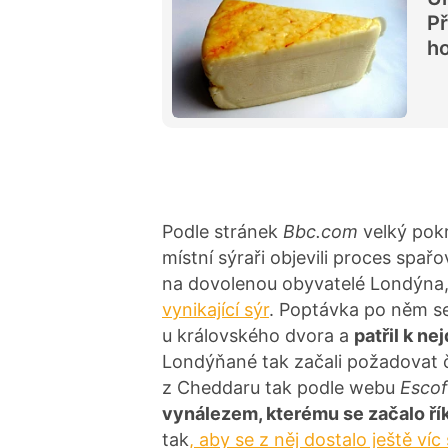
Př
h
Podle stránek
Bbc.com
velký pokr
místní sýraři objevili proces spařo
na dovolenou obyvatelé Londýna, 
vynikající sýr
. Poptávka po něm se
u královského dvora a
patřil k n
Londýňané tak začali požadovat č
z Cheddaru tak podle webu
Escof
vynálezem, kterému se začalo ří
tak
, aby se z něj dostalo ještě ví