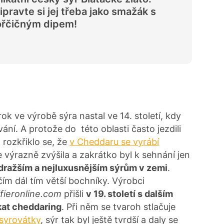
ipravte si jej třeba jako smažák s
ořčičným dipem!
ok ve výrobě sýra nastal ve 14. století, kdy
vání. A protože do této oblasti často jezdili
rozkřiklo se, že
v Cheddaru se vyrábí
 výrazně zvýšila a zakrátko byl k sehnání jen
ejdražším a nejluxusnějším sýrům v zemi
.
ím dál tím větší bochníky. Výrobci
fieronline.com
přišli
v 19. století s dalším
kat cheddaring
. Při něm se tvaroh stlačuje
c syrovátky
, sýr tak byl ještě tvrdší a daly se