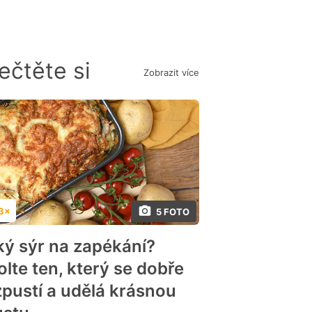
ečtěte si
Zobrazit více
3×
5 FOTO
dnocení
ký sýr na zapékání?
olte ten, který se dobře
zpustí a udělá krásnou