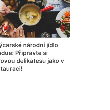
ýcarské národní jídlo
ndue: Připravte si
rovou delikatesu jako v
stauraci!