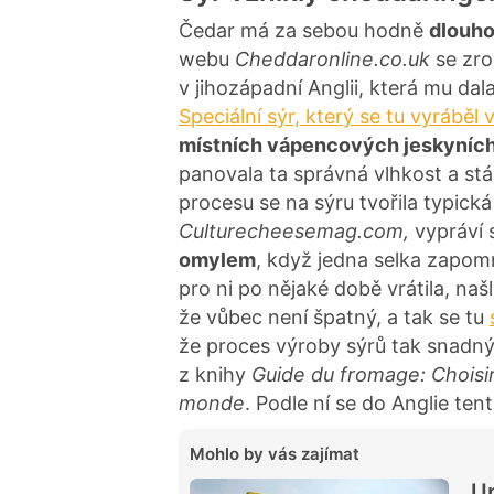
Čedar má za sebou hodně
dlouhou
webu
Cheddaronline.co.uk
se zro
v jihozápadní Anglii, která mu dala
Speciální sýr, který se tu vyrábě
místních vápencových jeskyních
panovala ta správná vlhkost a stál
procesu se na sýru tvořila typick
Culturecheesemag.com,
vypráví 
omylem
, když jedna selka zapom
pro ni po nějaké době vrátila, našl
že vůbec není špatný, a tak se tu
že proces výroby sýrů tak snadný
z knihy
Guide du fromage: Choisi
monde
. Podle ní se do Anglie ten
Mohlo by vás zajímat
Un