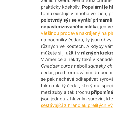
zemích světa. Nemá totiž chráněn
prakticky kdekoliv.
Populární je h
tomu existuje v mnoha verzích, p
polotvrdý sýr se vyrábí primárně
nepasterizovaného mléka
, jen v
většinou prodává nakrájený na plá
na bochníky čedaru, ty jsou obvy
různých velikostech. A kdyby vá
můžete si ji užít i
v různých krek
V Americe a někdy také v Kanadě 
Cheddar curds
neboli
squeaky c
čedar, před formováním do bochní
se pak nechává odkapávat syrov
tak o mladý čedar, který má specif
mezi zuby a tak trochu
připomíná
jsou jednou z hlavním surovin, kt
sestávající z hranolek přelitých 