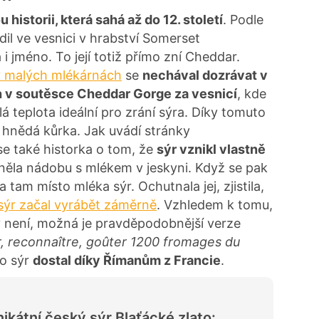
 historii, která sahá až do 12. století
. Podle
dil ve vesnici v hrabství Somerset
 i jméno. To její totiž přímo zní Cheddar.
l v malých mlékárnách
se
nechával dozrávat v
 v soutěsce Cheddar Gorge za vesnicí
, kde
á teplota ideální pro zrání sýra. Díky tomuto
á hnědá kůrka. Jak uvádí stránky
se také historka o tom, že
sýr vznikl vlastně
něla nádobu s mlékem v jeskyni. Když se pak
a tam místo mléka sýr. Ochutnala jej, zjistila,
sýr začal vyrábět záměrně
. Vzhledem k tomu,
 není, možná je pravděpodobnější verze
r, reconnaître, goûter 1200 fromages du
to sýr
dostal díky Římanům z Francie
.
ikátní český sýr Blaťácké zlato: