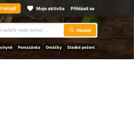
t recept
Moje aktivita
Přihlásit se
Hledat
uchyně
Pomazánka
Omáčky
Sladké pečení