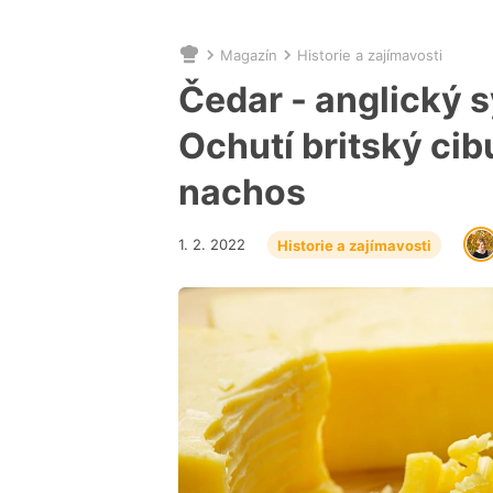
Magazín
Historie a zajímavosti
Nacházíte
se
Čedar - anglický s
zde:
Ochutí britský cib
nachos
1. 2. 2022
Historie a zajímavosti