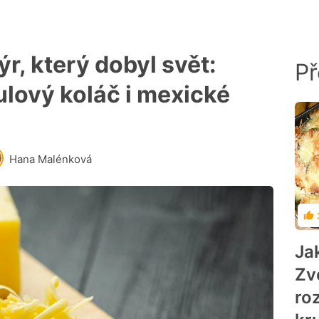
ýr, který dobyl svět:
Př
ulový koláč i mexické
Hana Malénková
Ho
Ja
Zv
ro