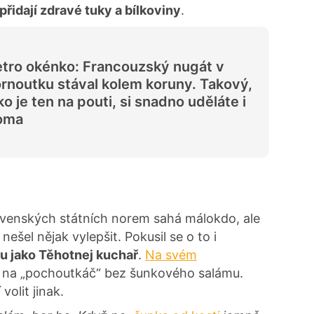
přidají zdravé tuky a bílkoviny
.
tro okénko: Francouzský nugát v
rnoutku stával kolem koruny. Takový,
ko je ten na pouti, si snadno uděláte i
oma
ovenských státních norem sahá málokdo, ale
ešel nějak vylepšit. Pokusil se o to i
tu jako Těhotnej kuchař
.
Na svém
k na „pochoutkáč“ bez šunkového salámu.
volit jinak.