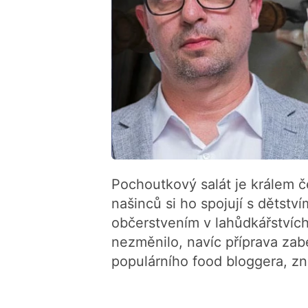
Pochoutkový salát je králem 
našinců si ho spojují s dětství
občerstvením v lahůdkářstvích.
nezměnilo, navíc příprava zabe
populárního food bloggera, 