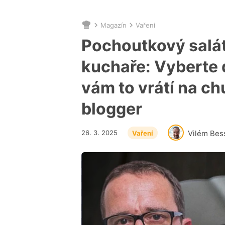
Magazín
Vaření
Nacházíte
se
Pochoutkový salá
zde:
kuchaře: Vyberte 
vám to vrátí na ch
blogger
26. 3. 2025
Vilém Bes
Vaření