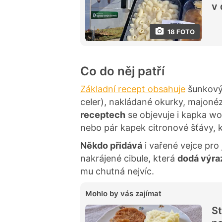
v 
18 FOTO
Co do něj patří
Základní recept obsahuje
šunkový 
celer), nakládané okurky, majonézu
receptech
se objevuje i kapka w
nebo pár kapek citronové šťávy, k
Někdo přidává
i vařené vejce pro
nakrájené cibule, která
dodá výra
mu chutná nejvíc.
Mohlo by vás zajímat
St