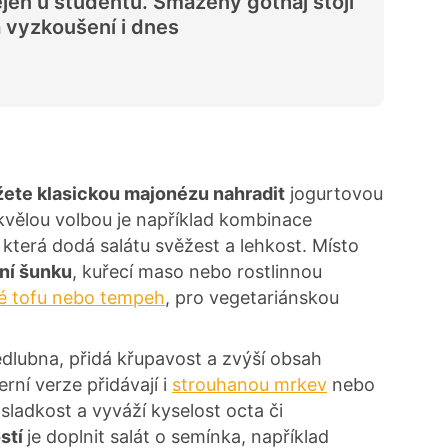
jen u studentů. Smažený gothaj stojí
 vyzkoušení i dnes
ete klasickou majonézu nahradit
jogurtovou
vělou volbou je například kombinace
 která dodá salátu svěžest a lehkost. Místo
tní šunku
, kuřecí maso nebo rostlinnou
é tofu nebo tempeh
, pro vegetariánskou
kedlubna, přidá křupavost a zvýší obsah
rní verze přidávají i
strouhanou mrkev
nebo
 sladkost a vyváží kyselost octa či
stí
je doplnit salát o semínka, například