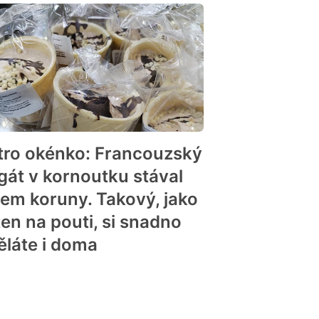
tro okénko: Francouzský
gát v kornoutku stával
lem koruny. Takový, jako
ten na pouti, si snadno
ěláte i doma