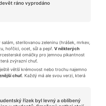
devět ráno vyprodáno
salám, sterilovanou zeleninu (hrášek, mrkev,
, hořčici, ocet, sůl a pepř.
V některých
orcesterské omáčky pro jemnou pikantnost
terá zvýrazní chuť.
 ještě větší krémovost nebo trochu najemno
znější chuť
. Každý má ale svou verzi, která
udentský řízek byl levný a oblíbený