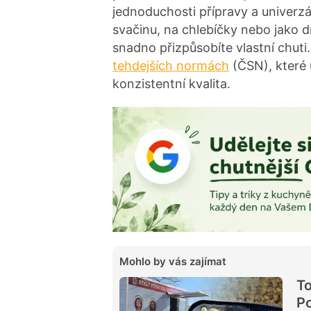
jednoduchosti přípravy a univerzá
svačinu, na chlebíčky nebo jako dr
snadno přizpůsobíte vlastní chut
tehdejších normách
(ČSN), které 
konzistentní kvalita.
Mohlo by vás zajímat
To
Po