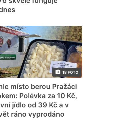
76 skvěle funguje
dnes
18 FOTO
hle místo berou Pražáci
okem: Polévka za 10 Kč,
vní jídlo od 39 Kč a v
vět ráno vyprodáno