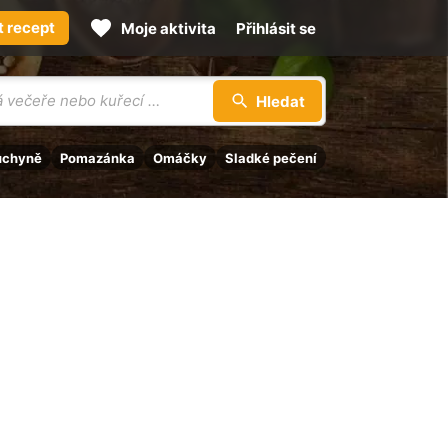
t recept
Moje aktivita
Přihlásit se
Hledat
uchyně
Pomazánka
Omáčky
Sladké pečení