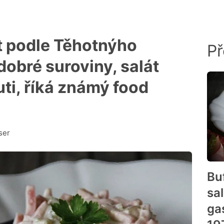
t podle Těhotnýho
Př
dobré suroviny, salát
uti, říká známý food
ser
Bu
sa
ga