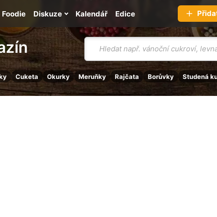
Přida
Foodie
Diskuze
Kalendář
Edice
Vyhledávání
azín
ky
Cuketa
Okurky
Meruňky
Rajčata
Borůvky
Studená k