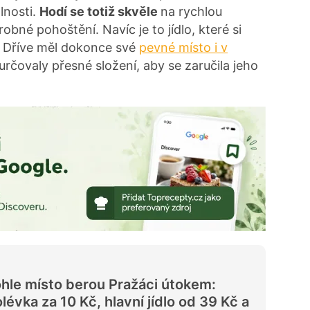
lnosti.
Hodí se totiž skvěle
na rychlou
obné pohoštění. Navíc je to jídlo, které si
i. Dříve měl dokonce své
pevné místo i v
určovaly přesné složení, aby se zaručila jeho
hle místo berou Pražáci útokem:
lévka za 10 Kč, hlavní jídlo od 39 Kč a