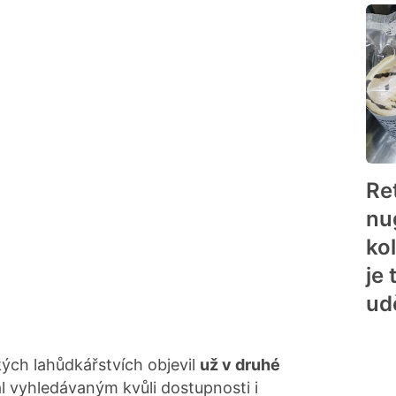
Re
nu
ko
je 
ud
kých lahůdkářstvích objevil
už v druhé
tal vyhledávaným
kvůli dostupnosti i