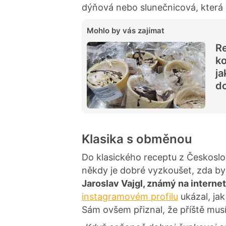
dýňová nebo slunečnicová, která
Mohlo by vás zajímat
Re
ko
ja
d
Klasika s obměnou
Do klasického receptu z Českosl
někdy je dobré vyzkoušet, zda by n
Jaroslav Vajgl, známý na interne
instagramovém profilu
ukázal, ja
Sám ovšem přiznal, že příště musí 