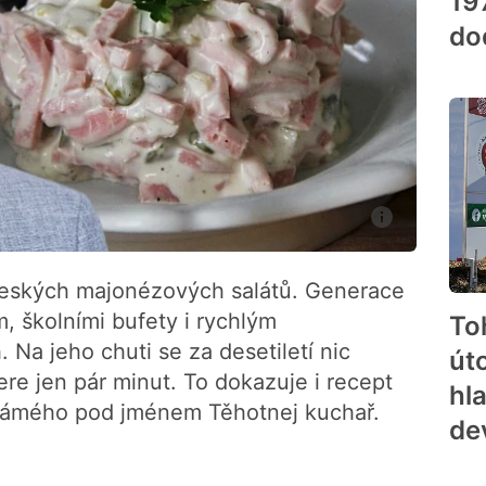
19
do
českých majonézových salátů. Generace
m, školními bufety i rychlým
To
 Na jeho chuti se za desetiletí nic
út
re jen pár minut. To dokazuje i recept
hla
známého pod jménem Těhotnej kuchař.
de