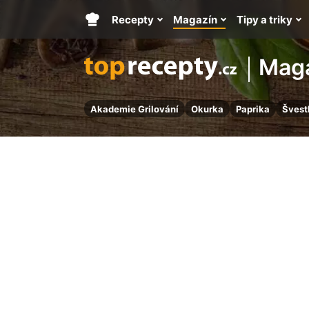
Recepty
Magazín
Tipy a triky
Hlavní
stránka
Mag
Akademie Grilování
Okurka
Paprika
Švest