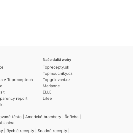
Naše další weby
ce
Toprecepty.sk
Topmoucniky.cz
ra v Topreceptech
Topgrilovani.cz
ie
Marianne
sit
ELLE
parency report
Lifee
kt
ované těsto
|
Americké brambory
|
Řeřicha
|
ublanina
ky
|
Rychlé recepty
|
Snadné recepty
|