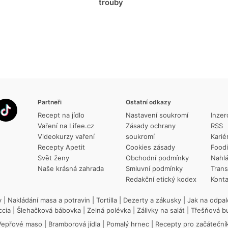
trouby
Partneři
Ostatní odkazy
Recept na jídlo
Nastavení soukromí
Inzer
Vaření na Lifee.cz
Zásady ochrany
RSS
Videokurzy vaření
soukromí
Karié
Recepty Apetit
Cookies zásady
Food
Svět ženy
Obchodní podmínky
Nahlá
Naše krásná zahrada
Smluvní podmínky
Trans
Redakční etický kodex
Konta
y
|
Nakládání masa a potravin
|
Tortilla
|
Dezerty a zákusky
|
Jak na odpal
ccia
|
Šlehačková bábovka
|
Zelná polévka
|
Zálivky na salát
|
Třešňová b
Vepřové maso
|
Bramborová jídla
|
Pomalý hrnec
|
Recepty pro začáteční