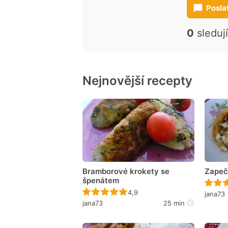
Posla
0
sleduj
Nejnovější recepty
Bramborové krokety se
Zapeč
špenátem
Recept ještě nebyl hodnocen
4,9
jana73
jana73
25 min