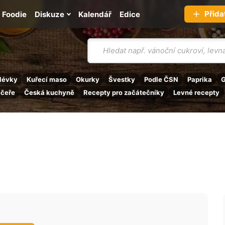
Přida
Foodie
Diskuze
Kalendář
Edice
Vyhledávání
lévky
Kuřecí maso
Okurky
Švestky
Podle ČSN
Paprika
G
ečeře
Česká kuchyně
Recepty pro začátečníky
Levné recepty