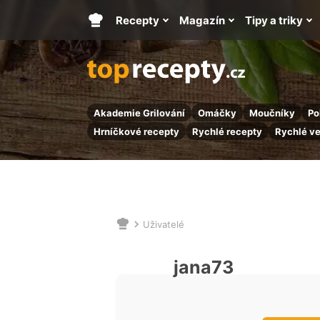
Recepty
Magazín
Tipy a triky
Hlavní
stránka
Akademie Grilování
Omáčky
Moučníky
Po
Hrníčkové recepty
Rychlé recepty
Rychlé v
Uživatelé
Nacházíte
se
zde:
jana73