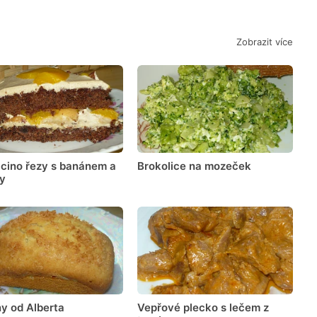
Zobrazit více
cino řezy s banánem a
Brokolice na mozeček
ty
y od Alberta
Vepřové plecko s lečem z