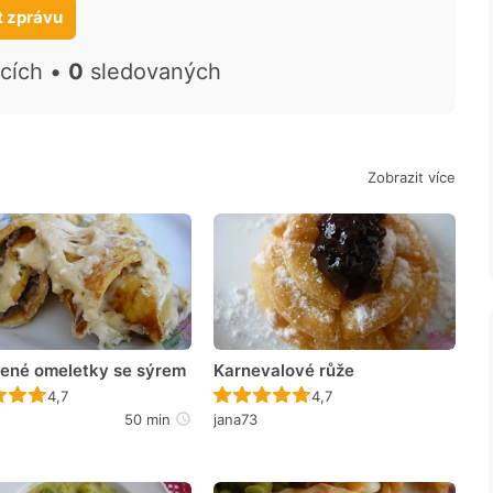
t zprávu
ících •
0
sledovaných
Zobrazit více
ené omeletky se sýrem
Karnevalové růže
Recept ještě nebyl hodnocen
Recept ještě nebyl hodno
4,7
4,7
50 min
jana73