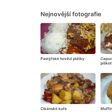
Nejnovější fotografie
Pastýřské hovězí plátky
Capuc
piško
Cikánské kuře
Muffin