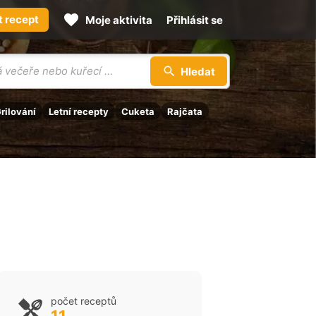
t recept
Moje aktivita
Přihlásit se
Hledat
rilování
Letní recepty
Cuketa
Rajčata
počet receptů