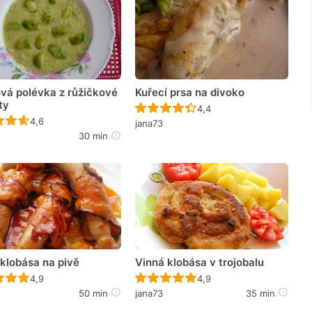
vá polévka z růžičkové
Kuřecí prsa na divoko
ty
Recept ještě nebyl hodno
4,4
Recept ještě nebyl hodnocen
4,6
jana73
30 min
klobása na pivě
Vinná klobása v trojobalu
Recept ještě nebyl hodnocen
Recept ještě nebyl hodno
4,9
4,9
50 min
jana73
35 min