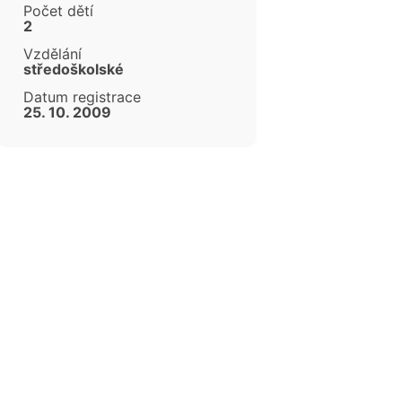
Počet dětí
2
Vzdělání
středoškolské
Datum registrace
25. 10. 2009
cen
cen