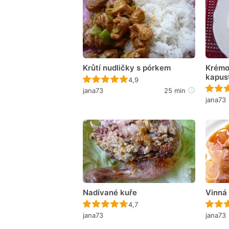
Krůtí nudličky s pórkem
Krémo
kapus
Recept ještě nebyl hodnocen
4,9
jana73
25 min
jana73
Nadívané kuře
Vinná 
Recept ještě nebyl hodnocen
4,7
jana73
jana73