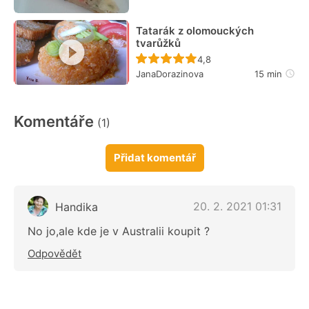
Tatarák z olomouckých
tvarůžků
Recept ještě nebyl hodn
4,8
JanaDorazinova
15 min
Komentáře
(1)
Přidat komentář
20. 2. 2021 01:31
Handika
No jo,ale kde je v Australii koupit ?
Odpovědět