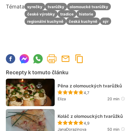
Témata
syrečky
tvarůžky
olomoucké tvarůžky
české výrobky
tradice
historie
regionální kuchyně
česká kuchyně
sýr
Recepty k tomuto článku
Pěna z olomouckých tvarůžků
Recept ještě nebyl hodn
4,7
Eliza
20 min
Koláč z olomouckých tvarůžků
Recept ještě nebyl hodn
4,9
JanaDorazinova
50 min