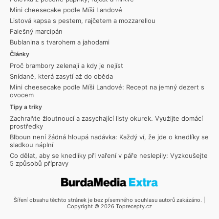
Mini cheesecake podle Míši Landové
Listová kapsa s pestem, rajčetem a mozzarellou
Falešný marcipán
Bublanina s tvarohem a jahodami
Články
Proč brambory zelenají a kdy je nejíst
Snídaně, která zasytí až do oběda
Mini cheesecake podle Míši Landové: Recept na jemný dezert s
ovocem
Tipy a triky
Zachraňte žloutnoucí a zasychající listy okurek. Využijte domácí
prostředky
Blboun není žádná hloupá nadávka: Každý ví, že jde o knedlíky se
sladkou náplní
Co dělat, aby se knedlíky při vaření v páře neslepily: Vyzkoušejte
5 způsobů přípravy
Šíření obsahu těchto stránek je bez písemného souhlasu autorů zakázáno. |
Copyright © 2026 Toprecepty.cz