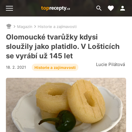
Moje akt
Přejít
Menu
na
vyhledávání
Magazín
Historie a zajímavosti
Nacházíte
se
Olomoucké tvarůžky kdysi
zde:
sloužily jako platidlo. V Lošticích
se vyrábí už 145 let
Lucie Pilátová
18. 2. 2021
Historie a zajímavosti