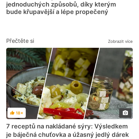
jednoduchých způsobů, díky kterým
bude křupavější a lépe propečený
Přečtěte si
Zobrazit více
18×
Hodnocení
7 receptů na nakládané sýry: Výsledkem
je báječná chuťovka a úžasný jedlý dárek