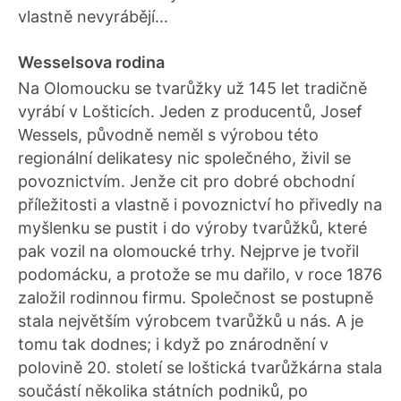
vlastně nevyrábějí...
Wesselsova rodina
Na Olomoucku se tvarůžky už 145 let tradičně
vyrábí v Lošticích. Jeden z producentů, Josef
Wessels, původně neměl s výrobou této
regionální delikatesy nic společného, živil se
povoznictvím. Jenže cit pro dobré obchodní
příležitosti a vlastně i povoznictví ho přivedly na
myšlenku se pustit i do výroby tvarůžků, které
pak vozil na olomoucké trhy. Nejprve je tvořil
podomácku, a protože se mu dařilo, v roce 1876
založil rodinnou firmu. Společnost se postupně
stala největším výrobcem tvarůžků u nás. A je
tomu tak dodnes; i když po znárodnění v
polovině 20. století se loštická tvarůžkárna stala
součástí několika státních podniků, po