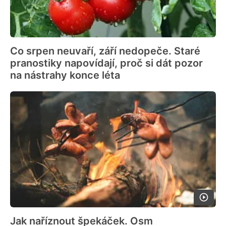
Co srpen neuvaří, září nedopeče. Staré
pranostiky napovídají, proč si dát pozor
na nástrahy konce léta
Jak naříznout špekáček. Osm