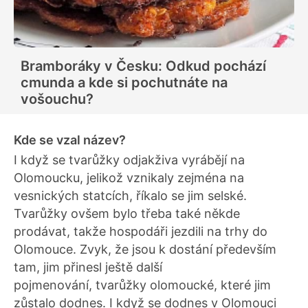
Bramboráky v Česku: Odkud pochází
cmunda a kde si pochutnáte na
vošouchu?
Kde se vzal název?
I když se tvarůžky odjakživa vyrábějí na
Olomoucku, jelikož vznikaly zejména na
vesnických statcích, říkalo se jim selské.
Tvarůžky ovšem bylo třeba také někde
prodávat, takže hospodáři jezdili na trhy do
Olomouce. Zvyk, že jsou k dostání především
tam, jim přinesl ještě další
pojmenování, tvarůžky olomoucké, které jim
zůstalo dodnes. I když se dodnes v Olomouci