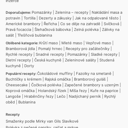
Inzerce
Pomazánky
|
Zelenina – recepty
|
Nakládání masa a
Doporučujeme:
potravin
|
Tortilla
|
Dezerty a zákusky
|
Jak na odpalované těsto
|
Americké brambory
|
Řeřicha
|
Co se děje na zahradě
|
Svíčková
|
Pravá focaccia
|
Šlehačková bábovka
|
Zelná polévka
|
Zálivky na
salát
|
Třešňová bublanina
Krůtí maso
|
Mleté maso
|
Vepřové maso
|
Oblíbené kategorie:
Bramborová jídla
|
Pomalý hrnec
|
Recepty pro začátečníky
|
Rychlé recepty
|
Snadné recepty
|
Pomazánky
|
Sladké recepty
|
Dietní recepty
|
Česká kuchyně
|
Zeleninové saláty
|
Studená
kuchyně
|
Dorty
Čokoládové muffiny
|
Fazolky na smetaně
|
Populární recepty:
Buchtičky s krémem
|
Rajská omáčka
|
Bramborový guláš
|
Cheesecake
|
Čočková polévka
|
Zapečené brambory s uzeným
|
Koprová omáčka
|
Holandský řízek
|
Míša řezy
|
Kuře na paprice
|
Langoše
|
Hraběnčiny řezy
|
Lečo
|
Nadýchaný perník
|
Rychlý
oběd
|
Bublanina
Recepty
Smaženky podle Mirky van Gils Slavíkové
Polévka z pečené papriky, rajčat a mrkve