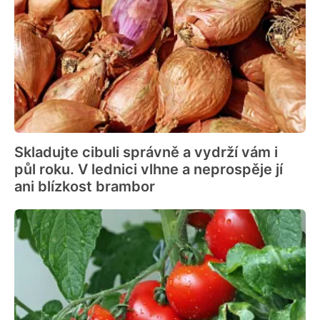
Skladujte cibuli správně a vydrží vám i
půl roku. V lednici vlhne a neprospěje jí
ani blízkost brambor