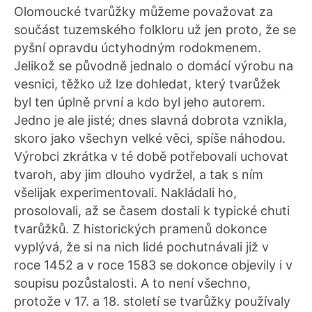
Olomoucké tvarůžky můžeme považovat za
součást tuzemského folkloru už jen proto, že se
pyšní opravdu úctyhodným rodokmenem.
Jelikož se původně jednalo o domácí výrobu na
vesnici, těžko už lze dohledat, který tvarůžek
byl ten úplně první a kdo byl jeho autorem.
Jedno je ale jisté; dnes slavná dobrota vznikla,
skoro jako všechyn velké věci, spíše náhodou.
Výrobci zkrátka v té době potřebovali uchovat
tvaroh, aby jim dlouho vydržel, a tak s ním
všelijak experimentovali. Nakládali ho,
prosolovali, až se časem dostali k typické chuti
tvarůžků. Z historických pramenů dokonce
vyplývá, že si na nich lidé pochutnávali již v
roce 1452 a v roce 1583 se dokonce objevily i v
soupisu pozůstalosti. A to není všechno,
protože v 17. a 18. století se tvarůžky používaly