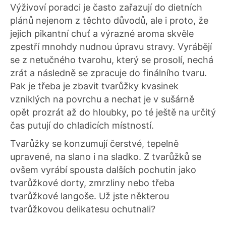
Výživoví poradci je často zařazují do dietních
plánů nejenom z těchto důvodů, ale i proto, že
jejich pikantní chuť a výrazné aroma skvěle
zpestří mnohdy nudnou úpravu stravy. Vyrábějí
se z netučného tvarohu, který se prosolí, nechá
zrát a následně se zpracuje do finálního tvaru.
Pak je třeba je zbavit tvarůžky kvasinek
vzniklých na povrchu a nechat je v sušárně
opět prozrát až do hloubky, po té ještě na určitý
čas putují do chladicích místností.
Tvarůžky se konzumují čerstvé, tepelně
upravené, na slano i na sladko. Z tvarůžků se
ovšem vyrábí spousta dalších pochutin jako
tvarůžkové dorty, zmrzliny nebo třeba
tvarůžkové langoše. Už jste některou
tvarůžkovou delikatesu ochutnali?