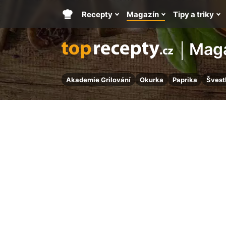
Recepty
Magazín
Tipy a triky
Hlavní
stránka
Mag
Akademie Grilování
Okurka
Paprika
Švest