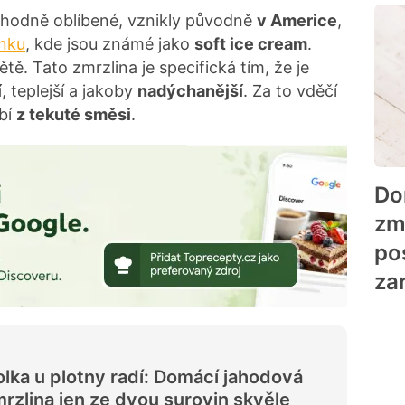
y hodně oblíbené, vznikly původně
v Americe
,
ánku
, kde jsou známé jako
soft ice cream
.
ě. Tato zmrzlina je specifická tím, že je
í
, teplejší a jakoby
nadýchanější
. Za to vděčí
ábí
z tekuté směsi
.
Do
zm
po
za
lka u plotny radí: Domácí jahodová
rzlina jen ze dvou surovin skvěle