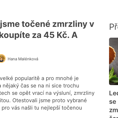
 jsme točené zmrzliny v
Př
 koupíte za 45 Kč. A
Hana Malénková
 velké popularitě a pro mnohé je
nějaký čas se na ni sice trochu
Le
ech se opět vrací na výsluní, zmrzliny
litou. Otestovali jsme proto vybrané
se 
pro vás našli tu nejlepší točenou
zmr