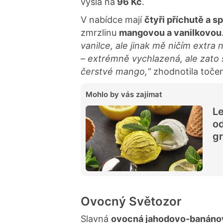
vyšla na
96 Kč
.
V nabídce mají
čtyři příchutě a 
zmrzlinu
mangovou a vanilkovou
vanilce, ale jinak mě ničím extra
– extrémně vychlazená, ale zato š
čerstvé mango,“
zhodnotila toč
Mohlo by vás zajímat
Le
od
gr
Ovocný Světozor
Slavná
ovocná jahodovo-banánov