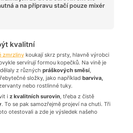
utná a na přípravu stačí pouze mixér
ýt kvalitní
 zmrzliny
koukají skrz prsty, hlavně výrobci
obvykle servírují formou kopečků. Na vině je
 dělaly z různých
práškových směsí
,
řebytečné složky, jako například
barviva,
zervanty nebo rostlinné tuky.
it i
z kvalitních surovin
, třeba z čistě
y
. To se pak samozřejmě projeví na chuti. Tři
to otestovali a zde je výsledek našeho