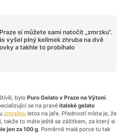
Praze si můžete sami natočit „zmrzku“.
s vyšel plný kelímek zhruba na dvě
ovky a takhle to probíhalo
ívili, bylo
Puro Gelato v Praze na Výtoni
.
cializující se na pravé
italské gelato
ou
zmrzlinu
letos na jaře. Předností místa je, že
, takže to máte ještě se zážitkem, za který si
ale jen za 100 g
. Poměrně malá porce tu tak