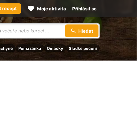
t recept
Moje aktivita
Přihlásit se
Hledat
uchyně
Pomazánka
Omáčky
Sladké pečení