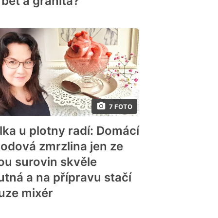
rbet a granita?
7 FOTO
lka u plotny radí: Domácí
hodová zmrzlina jen ze
ou surovin skvěle
utná a na přípravu stačí
uze mixér