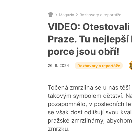
Magazín
Rozhovory a reportáže
Nacházíte
se
VIDEO: Otestovali
zde:
Praze. Tu nejlepší
porce jsou obří!
26. 6. 2024
Rozhovory a reportáže
Točená zmrzlina se u nás těší
takovým symbolem dětství. Na 
pozapomnělo, v posledních let
se však dost odlišují svou kva
pražské zmrzlinárny, abychom 
zmrzku.