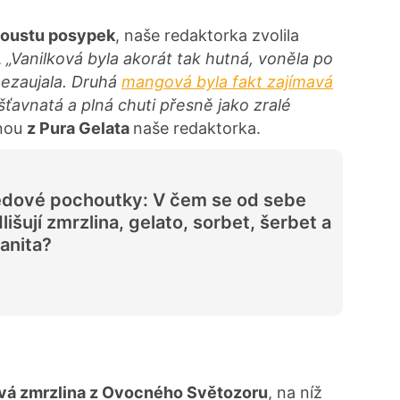
spoustu posypek
, naše redaktorka zvolila
.
„Vanilková byla akorát tak hutná, voněla po
 nezaujala. Druhá
mangová byla fakt zajímavá
ťavnatá a plná chuti přesně jako zralé
enou
z Pura Gelata
naše redaktorka.
dové pochoutky: V čem se od sebe
lišují zmrzlina, gelato, sorbet, šerbet a
anita?
á zmrzlina z Ovocného Světozoru
, na níž