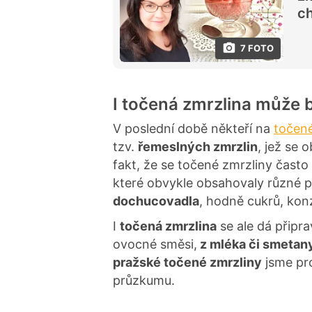
ch
7 FOTO
I točená zmrzlina může b
V poslední době někteří na
točené
tzv.
řemeslných zmrzlin
, jež se 
fakt, že se točené zmrzliny často
které obvykle obsahovaly různé p
dochucovadla
, hodně cukrů, kon
I
točená zmrzlina
se ale dá připrav
ovocné směsi,
z mléka či smetan
pražské točené zmrzliny
jsme pro
průzkumu.