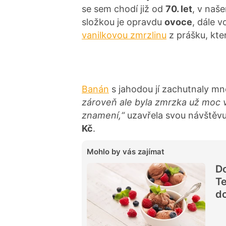
se sem chodí již od
70. let
, v naš
složkou je opravdu
ovoce
, dále v
vanilkovou zmrzlinu
z prášku, kte
Banán
s jahodou jí zachutnaly m
zároveň ale byla zmrzka už moc 
znamení,“
uzavřela svou návštěvu
Kč
.
Mohlo by vás zajímat
Do
Te
do