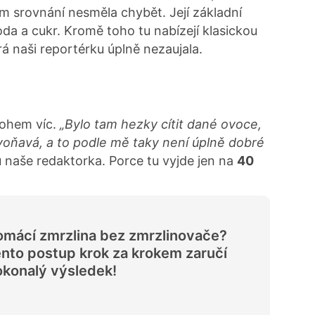
em srovnání nesměla chybět. Její základní
oda a cukr. Kromě toho tu nabízejí klasickou
rá naši reportérku úplně nezaujala.
nohem víc.
„Bylo tam hezky cítit dané ovoce,
voňavá, a to podle mě taky není úplně dobré
 naše redaktorka. Porce tu vyjde jen na
40
mácí zmrzlina bez zmrzlinovače?
nto postup krok za krokem zaručí
konalý výsledek!