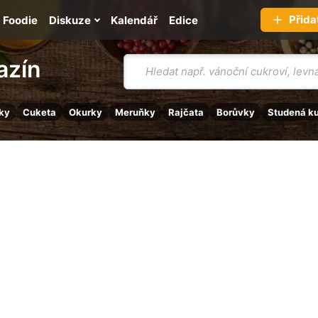
Přida
Foodie
Diskuze
Kalendář
Edice
Vyhledávání
azín
ky
Cuketa
Okurky
Meruňky
Rajčata
Borůvky
Studená k