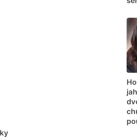
še
Ho
ja
dv
ch
po
iky