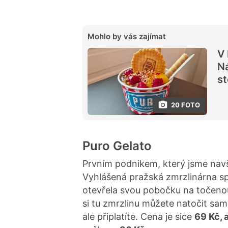
Mohlo by vás zajímat
V 
Ná
st
20 FOTO
Puro Gelato
Prvním podnikem, který jsme navšt
Vyhlášená pražská zmrzlinárna spe
otevřela svou pobočku na točen
si tu zmrzlinu můžete natočit sami
ale připlatíte. Cena je sice
69 Kč, 