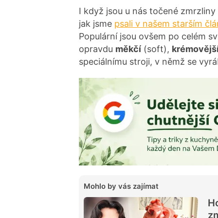
I když jsou u nás točené zmrzlin
jak jsme
psali v našem starším čl
Populární jsou ovšem po celém svět
opravdu
měkčí
(soft),
krémovějš
speciálnímu stroji, v němž se vyr
Mohlo by vás zajímat
Ho
zm