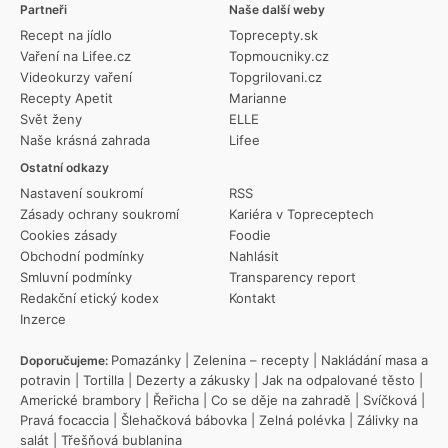
Partneři
Naše další weby
Recept na jídlo
Toprecepty.sk
Vaření na Lifee.cz
Topmoucniky.cz
Videokurzy vaření
Topgrilovani.cz
Recepty Apetit
Marianne
Svět ženy
ELLE
Naše krásná zahrada
Lifee
Ostatní odkazy
Nastavení soukromí
RSS
Zásady ochrany soukromí
Kariéra v Topreceptech
Cookies zásady
Foodie
Obchodní podmínky
Nahlásit
Smluvní podmínky
Transparency report
Redakční etický kodex
Kontakt
Inzerce
Pomazánky
|
Zelenina – recepty
|
Nakládání masa a
Doporučujeme:
potravin
|
Tortilla
|
Dezerty a zákusky
|
Jak na odpalované těsto
|
Americké brambory
|
Řeřicha
|
Co se děje na zahradě
|
Svíčková
|
Pravá focaccia
|
Šlehačková bábovka
|
Zelná polévka
|
Zálivky na
salát
|
Třešňová bublanina