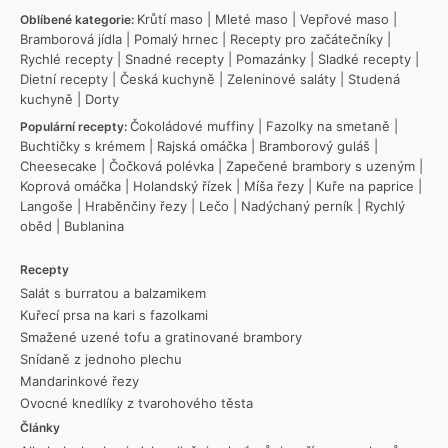
Krůtí maso
|
Mleté maso
|
Vepřové maso
|
Oblíbené kategorie:
Bramborová jídla
|
Pomalý hrnec
|
Recepty pro začátečníky
|
Rychlé recepty
|
Snadné recepty
|
Pomazánky
|
Sladké recepty
|
Dietní recepty
|
Česká kuchyně
|
Zeleninové saláty
|
Studená
kuchyně
|
Dorty
Čokoládové muffiny
|
Fazolky na smetaně
|
Populární recepty:
Buchtičky s krémem
|
Rajská omáčka
|
Bramborový guláš
|
Cheesecake
|
Čočková polévka
|
Zapečené brambory s uzeným
|
Koprová omáčka
|
Holandský řízek
|
Míša řezy
|
Kuře na paprice
|
Langoše
|
Hraběnčiny řezy
|
Lečo
|
Nadýchaný perník
|
Rychlý
oběd
|
Bublanina
Recepty
Salát s burratou a balzamikem
Kuřecí prsa na kari s fazolkami
Smažené uzené tofu a gratinované brambory
Snídaně z jednoho plechu
Mandarinkové řezy
Ovocné knedlíky z tvarohového těsta
Články