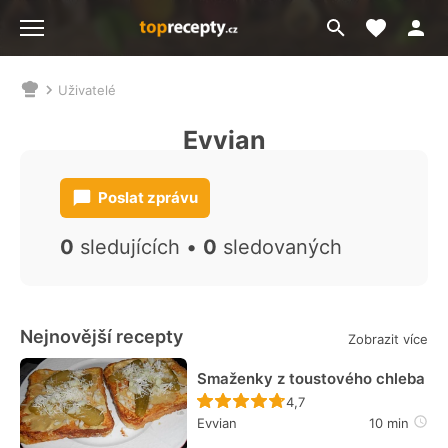
Moje akt
Přejít
Menu
na
vyhledávání
Uživatelé
Nacházíte
se
Evvian
zde:
Poslat zprávu
0
sledujících •
0
sledovaných
Nejnovější recepty
Zobrazit více
Smaženky z toustového chleba
Recept ještě nebyl hodn
4,7
Evvian
10 min