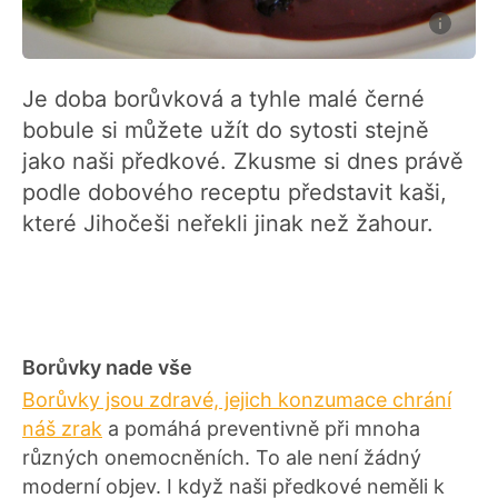
Je doba borůvková a tyhle malé černé
bobule si můžete užít do sytosti stejně
jako naši předkové. Zkusme si dnes právě
podle dobového receptu představit kaši,
které Jihočeši neřekli jinak než žahour.
Borůvky nade vše
Borůvky jsou zdravé, jejich konzumace chrání
náš zrak
a pomáhá preventivně při mnoha
různých onemocněních. To ale není žádný
moderní objev. I když naši předkové neměli k