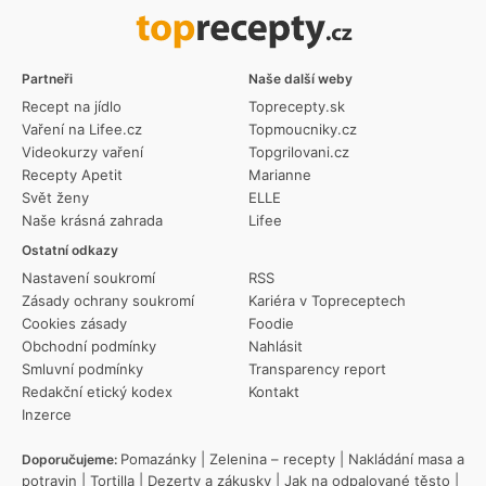
Partneři
Naše další weby
Recept na jídlo
Toprecepty.sk
Vaření na Lifee.cz
Topmoucniky.cz
Videokurzy vaření
Topgrilovani.cz
Recepty Apetit
Marianne
Svět ženy
ELLE
Naše krásná zahrada
Lifee
Ostatní odkazy
Nastavení soukromí
RSS
Zásady ochrany soukromí
Kariéra v Topreceptech
Cookies zásady
Foodie
Obchodní podmínky
Nahlásit
Smluvní podmínky
Transparency report
Redakční etický kodex
Kontakt
Inzerce
Pomazánky
|
Zelenina – recepty
|
Nakládání masa a
Doporučujeme:
potravin
|
Tortilla
|
Dezerty a zákusky
|
Jak na odpalované těsto
|