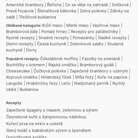
Americké brambory
|
Řeřicha
|
Co se děje na zahradě
|
Svíčková
|
Pravá focaccia
|
Šlehačková bábovka
|
Zelná polévka
|
Zálivky na
salát
|
Třešňová bublanina
Krůtí maso
|
Mleté maso
|
Vepřové maso
|
Oblíbené kategorie:
Bramborová jídla
|
Pomalý hrnec
|
Recepty pro začátečníky
|
Rychlé recepty
|
Snadné recepty
|
Pomazánky
|
Sladké recepty
|
Dietní recepty
|
Česká kuchyně
|
Zeleninové saláty
|
Studená
kuchyně
|
Dorty
Čokoládové muffiny
|
Fazolky na smetaně
|
Populární recepty:
Buchtičky s krémem
|
Rajská omáčka
|
Bramborový guláš
|
Cheesecake
|
Čočková polévka
|
Zapečené brambory s uzeným
|
Koprová omáčka
|
Holandský řízek
|
Míša řezy
|
Kuře na paprice
|
Langoše
|
Hraběnčiny řezy
|
Lečo
|
Nadýchaný perník
|
Rychlý
oběd
|
Bublanina
Recepty
Zapečené špagety s masem, zeleninou a sýrem
Česnekové kuře s žampionovou nádivkou
Kuřecí prsa na mrkvi a cuketě
Slaný koláč s balkánským sýrem a špenátem
Dvojctihodné koláčky