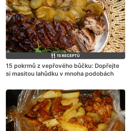
15 RECEPTŮ
15 pokrmů z vepřového bůčku: Dopřejte
si masitou lahůdku v mnoha podobách