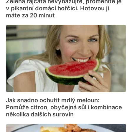
Zelená rajčata nevyhazujte, proměníte je
v pikantní domácí hořčici. Hotovou ji
máte za 20 minut
Jak snadno ochutit mdlý meloun:
Pomůže citron, obyčejná sůl i kombinace
několika dalších surovin