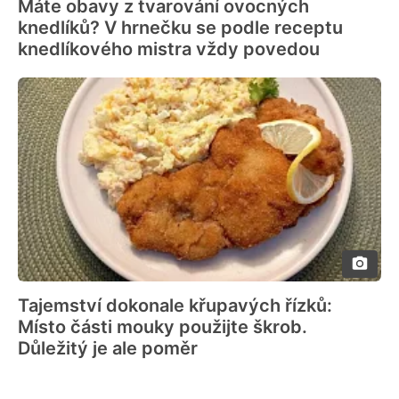
Máte obavy z tvarování ovocných
knedlíků? V hrnečku se podle receptu
knedlíkového mistra vždy povedou
Tajemství dokonale křupavých řízků:
Místo části mouky použijte škrob.
Důležitý je ale poměr