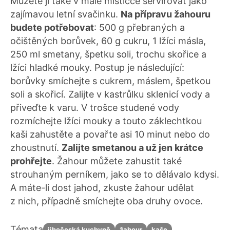
Můžete ji také v malé mističce servírovat jako
zajímavou letní svačinku.
Na přípravu žahouru
budete potřebovat
: 500 g přebraných a
očištěných borůvek, 60 g cukru, 1 lžíci másla,
250 ml smetany, špetku soli, trochu skořice a
lžíci hladké mouky. Postup je následující:
borůvky smíchejte s cukrem, máslem, špetkou
soli a skořicí. Zalijte v kastrůlku sklenicí vody a
přiveďte k varu. V trošce studené vody
rozmíchejte lžíci mouky a touto záklechtkou
kaši zahustěte a povařte asi 10 minut nebo do
zhoustnutí.
Zalijte smetanou a už jen krátce
prohřejte
. Žahour můžete zahustit také
strouhaným perníkem, jako se to dělávalo kdysi.
A máte-li dost jahod, zkuste žahour udělat
z nich, případně smíchejte oba druhy ovoce.
Témata
jihočeská kuchyně
žahour
kaše