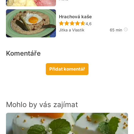
Hrachová kaše
Recept ještě nebyl hodn
4,6
Jitka a Vlastik
65 min
Komentáře
Přidat komentář
Mohlo by vás zajímat