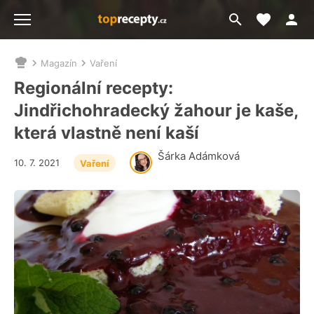
Moje akt
Přejít
Menu
na
vyhledávání
Magazín
Vaření
Nacházíte
se
Regionální recepty:
zde:
Jindřichohradecký žahour je kaše,
která vlastně není kaší
Šárka Adámková
10. 7. 2021
Vaření