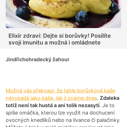
Elixír zdraví: Dejte si borůvky! Posílíte
svoji imunitu a možná i omládnete
Jindřichohradecký žahour
Možná vás překvapí, že tahle borůvková kaše
nevypadá jako kaše, jak ji známe dnes
.
Zdaleka
totiž není tak hustá a ani tolik nezasytí
. Je to
spíše omáčka, kterou lze využít na dochucení
ovocných knedlíků nebo na lívance či palačinky.