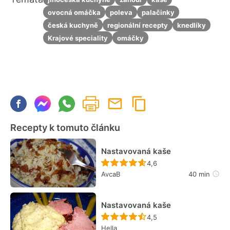
ovocná omáčka
poleva
palačinky
česká kuchyně
regionální recepty
knedlíky
Krajové speciality
omáčky
Recepty k tomuto článku
Nastavovaná kaše
Recept ještě nebyl hodn
4,6
AvcaB
40 min
Nastavovaná kaše
Recept ještě nebyl hodn
4,5
Hella