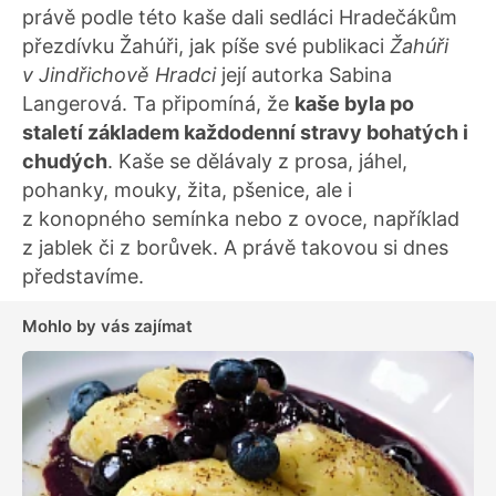
právě podle této kaše dali sedláci Hradečákům
přezdívku Žahúři, jak píše své publikaci
Žahúři
v Jindřichově Hradci
její autorka Sabina
Langerová. Ta připomíná, že
kaše byla po
staletí základem každodenní stravy bohatých i
chudých
. Kaše se dělávaly z prosa, jáhel,
pohanky, mouky, žita, pšenice, ale i
z konopného semínka nebo z ovoce, například
z jablek či z borůvek. A právě takovou si dnes
představíme.
Mohlo by vás zajímat