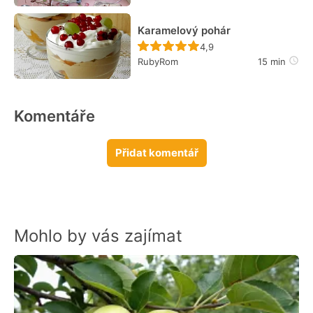
Karamelový pohár
Recept ještě nebyl hodn
4,9
RubyRom
15 min
Komentáře
Přidat komentář
Mohlo by vás zajímat