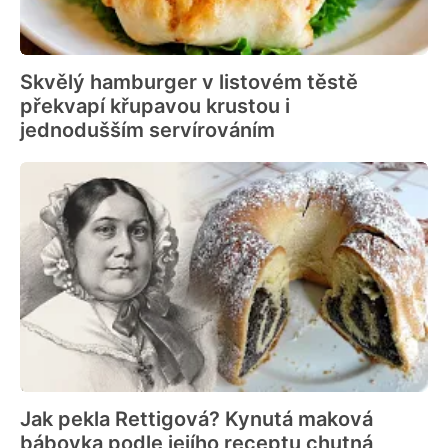
Skvělý hamburger v listovém těstě
překvapí křupavou krustou i
jednodušším servírováním
Jak pekla Rettigová? Kynutá maková
bábovka podle jejího receptu chutná