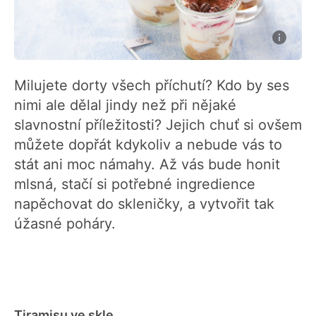
Milujete dorty všech příchutí? Kdo by ses
nimi ale dělal jindy než při nějaké
slavnostní příležitosti? Jejich chuť si ovšem
můžete dopřát kdykoliv a nebude vás to
stát ani moc námahy. Až vás bude honit
mlsná, stačí si potřebné ingredience
napěchovat do skleničky, a vytvořit tak
úžasné poháry.
Tiramisu ve skle