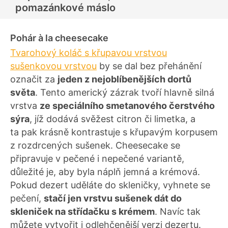
pomazánkové máslo
Pohár à la cheesecake
Tvarohový koláč s křupavou vrstvou
sušenkovou vrstvou
by se dal bez přehánění
označit za
jeden z nejoblíbenějších dortů
světa
. Tento americký zázrak tvoří hlavně silná
vrstva
ze speciálního smetanového čerstvého
sýra
, jíž dodává svěžest citron či limetka, a
ta pak krásně kontrastuje s křupavým korpusem
z rozdrcených sušenek. Cheesecake se
připravuje v pečené i nepečené variantě,
důležité je, aby byla náplň jemná a krémová.
Pokud dezert uděláte do skleničky, vyhnete se
pečení,
stačí jen vrstvu sušenek dát do
skleniček na střídačku s krémem
. Navíc tak
můžete vytvořit i odlehčenější verzi dezertu.