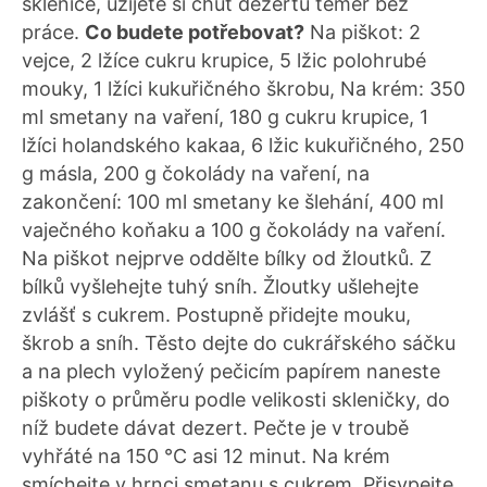
sklenice, užijete si chuť dezertu téměř bez
práce.
Co budete potřebovat?
Na piškot: 2
vejce, 2 lžíce cukru krupice, 5 lžic polohrubé
mouky, 1 lžíci kukuřičného škrobu, Na krém: 350
ml smetany na vaření, 180 g cukru krupice, 1
lžíci holandského kakaa, 6 lžic kukuřičného, 250
g másla, 200 g čokolády na vaření, na
zakončení: 100 ml smetany ke šlehání, 400 ml
vaječného koňaku a 100 g čokolády na vaření.
Na piškot nejprve oddělte bílky od žloutků. Z
bílků vyšlehejte tuhý sníh. Žloutky ušlehejte
zvlášť s cukrem. Postupně přidejte mouku,
škrob a sníh. Těsto dejte do cukrářského sáčku
a na plech vyložený pečicím papírem naneste
piškoty o průměru podle velikosti skleničky, do
níž budete dávat dezert. Pečte je v troubě
vyhřáté na 150 °C asi 12 minut. Na krém
smíchejte v hrnci smetanu s cukrem. Přisypejte