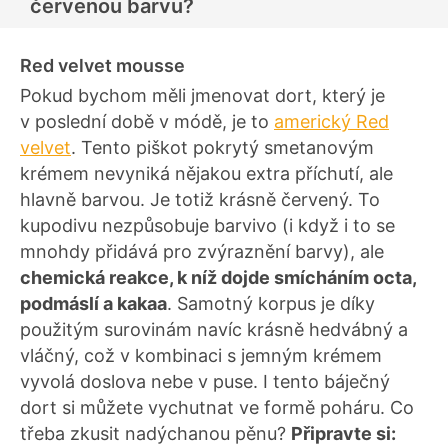
červenou barvu?
Red velvet mousse
Pokud bychom měli jmenovat dort, který je
v poslední době v módě, je to
americký Red
velvet
. Tento piškot pokrytý smetanovým
krémem nevyniká nějakou extra příchutí, ale
hlavně barvou. Je totiž krásně červený. To
kupodivu nezpůsobuje barvivo (i když i to se
mnohdy přidává pro zvýraznění barvy), ale
chemická reakce, k níž dojde smícháním octa,
podmáslí a kakaa
. Samotný korpus je díky
použitým surovinám navíc krásně hedvábný a
vláčný, což v kombinaci s jemným krémem
vyvolá doslova nebe v puse. I tento báječný
dort si můžete vychutnat ve formě poháru. Co
třeba zkusit nadýchanou pěnu?
Připravte si: