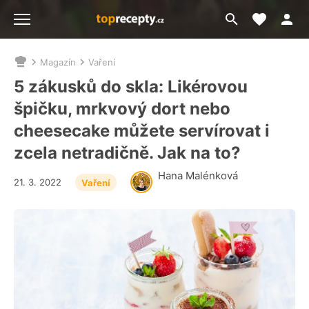
Moje akt
Přejít
Menu
na
vyhledávání
Magazín
Vaření
Nacházíte
se
5 zákusků do skla: Likérovou
zde:
špičku, mrkvový dort nebo
cheesecake můžete servírovat i
zcela netradičně. Jak na to?
Hana Malénková
21. 3. 2022
Vaření