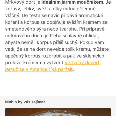
Mrkvový dort je
ideálním jarním moučníkem
. Je
zdravý, lehký, svěží a díky mrkvi příjemně
vláčný. Do těsta se navíc přidává aromatické
koření a korpus se doplňuje svěžím krémem ze
smetanového sýra nebo tvarohu. Při přípravě
mrkvového dortu je třeba si hlavně ohlídat,
abyste neměli korpus příliš suchý. Pokud vám
vadí, že se na dort nevejde tolik krému, můžete
upečený korpus rozdrobit a pak ve sklenicích
proložit krémem a vytvořit
vrstvený dezert,
jemuž se v Americe říká parfait
.
Mohlo by vás zajímat