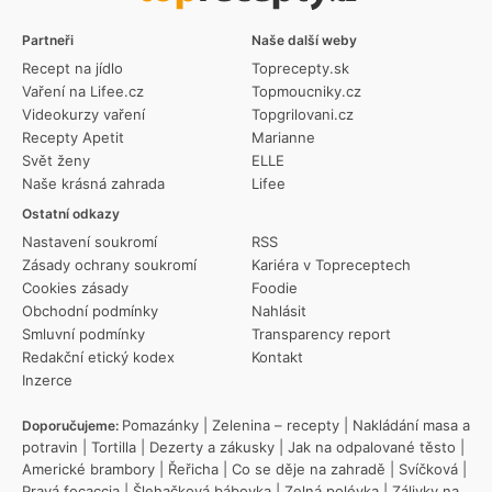
Partneři
Naše další weby
Recept na jídlo
Toprecepty.sk
Vaření na Lifee.cz
Topmoucniky.cz
Videokurzy vaření
Topgrilovani.cz
Recepty Apetit
Marianne
Svět ženy
ELLE
Naše krásná zahrada
Lifee
Ostatní odkazy
Nastavení soukromí
RSS
Zásady ochrany soukromí
Kariéra v Topreceptech
Cookies zásady
Foodie
Obchodní podmínky
Nahlásit
Smluvní podmínky
Transparency report
Redakční etický kodex
Kontakt
Inzerce
Pomazánky
|
Zelenina – recepty
|
Nakládání masa a
Doporučujeme:
potravin
|
Tortilla
|
Dezerty a zákusky
|
Jak na odpalované těsto
|
Americké brambory
|
Řeřicha
|
Co se děje na zahradě
|
Svíčková
|
Pravá focaccia
|
Šlehačková bábovka
|
Zelná polévka
|
Zálivky na