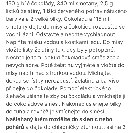
160 g bílé čokolády, 340 ml smetany, 2,5 g
lístků želatiny, 1 lžíci červeného potravinářského
barviva a 2 velké bílky. Čokoládu a 115 ml
smetany dejte do mísy a čokoládu rozpusťte ve
vodní lázni. Odstavte a nechte vychladnout.
Naplňte misku vodou a kostkami ledu. Do mísy
vložte listy želatiny tak, aby byly potopené.
Nechte je tam, dokud čokoládová směs zcela
nevychladne. Poté želatinu vyjměte a vložte do
mísy nad hrnec s horkou vodou. Míchejte,
dokud se lístky nerozpustí. Želatinu a barvivo
přidejte do čokolády. Pomocí elektrického
šlehače ušlehejte zbylou čokoládu a vmíchejte ji
do čokoládové směsi. Nakonec ušlehejte bílky
do tuha a rovněž je vmíchejte do směsi.
Našlehaný krém rozdělte do sklenic nebo
pohárů
a dejte do chladničky ztuhnout, asi na 3