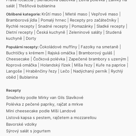
salát
|
Třešňová bublanina
Krůtí maso
|
Mleté maso
|
Vepřové maso
|
Oblíbené kategorie:
Bramborová jídla
|
Pomalý hrnec
|
Recepty pro začátečníky
|
Rychlé recepty
|
Snadné recepty
|
Pomazánky
|
Sladké recepty
|
Dietní recepty
|
Česká kuchyně
|
Zeleninové saláty
|
Studená
kuchyně
|
Dorty
Čokoládové muffiny
|
Fazolky na smetaně
|
Populární recepty:
Buchtičky s krémem
|
Rajská omáčka
|
Bramborový guláš
|
Cheesecake
|
Čočková polévka
|
Zapečené brambory s uzeným
|
Koprová omáčka
|
Holandský řízek
|
Míša řezy
|
Kuře na paprice
|
Langoše
|
Hraběnčiny řezy
|
Lečo
|
Nadýchaný perník
|
Rychlý
oběd
|
Bublanina
Recepty
Smaženky podle Mirky van Gils Slavíkové
Polévka z pečené papriky, rajčat a mrkve
Mini cheesecake podle Míši Landové
Listová kapsa s pestem, rajčetem a mozzarellou
Bavorské vdolky
Sýrový salát s jogurtem