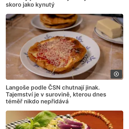
skoro jako kynutý
Langoše podle ČSN chutnají jinak.
Tajemství je v surovině, kterou dnes
téměř nikdo nepřidává