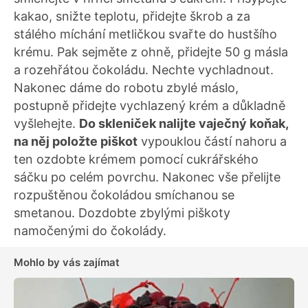
kakao, snižte teplotu, přidejte škrob a za
stálého míchání metličkou svařte do hustšího
krému. Pak sejměte z ohně, přidejte 50 g másla
a rozehřátou čokoládu. Nechte vychladnout.
Nakonec dáme do robotu zbylé máslo,
postupně přidejte vychlazený krém a důkladně
vyšlehejte.
Do skleniček nalijte vaječný koňak,
na něj položte piškot
vypouklou částí nahoru a
ten ozdobte krémem pomocí cukrářského
sáčku po celém povrchu. Nakonec vše přelijte
rozpuštěnou čokoládou smíchanou se
smetanou. Dozdobte zbylými piškoty
namočenými do čokolády.
Mohlo by vás zajímat