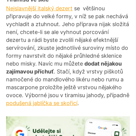
Nejslavnější italský dezert
se většinou
připravuje do velké formy, v níž se pak nechává
vychladit a ztuhnout. Jeho příprava nijak složitá
není, chcete-li se ale vyhnout porcování
dezertu a rádi byste zvolili nějaké efektnější
servírování, zkuste jednotlivé suroviny místo do
formy navrstvit do nějaké průhledné sklenice
nebo misky. Navíc mu můžete
dodat nějakou
zajímavou příchuť
. Stačí, když vrstvy piškotů
namočené do mandlového likéru nebo rumu a
mascarpone proložíte ještě vrstvou nějakého
ovoce. Výborné jsou v tiramisu jahody, případně
podušená jablíčka se skořicí
.