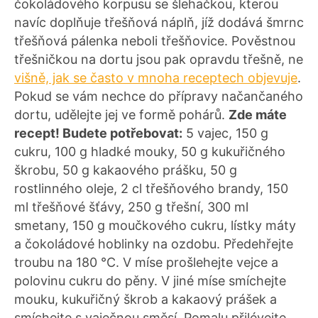
čokoládového korpusu se šlehačkou, kterou
navíc doplňuje třešňová náplň, jíž dodává šmrnc
třešňová pálenka neboli třešňovice. Pověstnou
třešničkou na dortu jsou pak opravdu třešně, ne
višně, jak se často v mnoha receptech objevuje
.
Pokud se vám nechce do přípravy načančaného
dortu, udělejte jej ve formě pohárů.
Zde máte
recept! Budete potřebovat:
5 vajec, 150 g
cukru, 100 g hladké mouky, 50 g kukuřičného
škrobu, 50 g kakaového prášku, 50 g
rostlinného oleje, 2 cl třešňového brandy, 150
ml třešňové šťávy, 250 g třešní, 300 ml
smetany, 150 g moučkového cukru, lístky máty
a čokoládové hoblinky na ozdobu. Předehřejte
troubu na 180 °C. V míse prošlehejte vejce a
polovinu cukru do pěny. V jiné míse smíchejte
mouku, kukuřičný škrob a kakaový prášek a
smíchejte s vaječnou směsí. Pomalu přilévejte