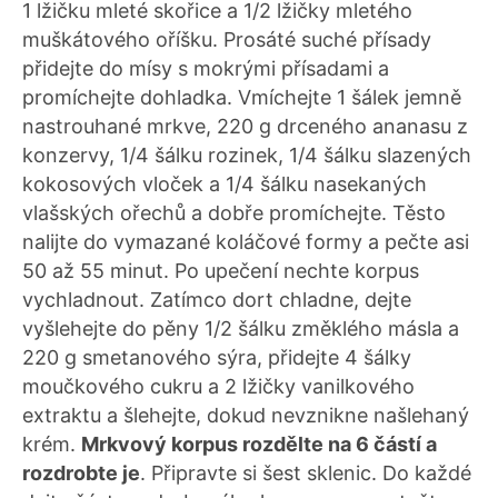
1 lžičku mleté skořice a 1/2 lžičky mletého
muškátového oříšku. Prosáté suché přísady
přidejte do mísy s mokrými přísadami a
promíchejte dohladka. Vmíchejte 1 šálek jemně
nastrouhané mrkve, 220 g drceného ananasu z
konzervy, 1/4 šálku rozinek, 1/4 šálku slazených
kokosových vloček a 1/4 šálku nasekaných
vlašských ořechů a dobře promíchejte. Těsto
nalijte do vymazané koláčové formy a pečte asi
50 až 55 minut. Po upečení nechte korpus
vychladnout. Zatímco dort chladne, dejte
vyšlehejte do pěny 1/2 šálku změklého másla a
220 g smetanového sýra, přidejte 4 šálky
moučkového cukru a 2 lžičky vanilkového
extraktu a šlehejte, dokud nevznikne našlehaný
krém.
Mrkvový korpus rozdělte na 6 částí a
rozdrobte je
. Připravte si šest sklenic. Do každé