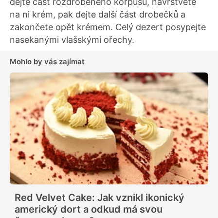
dejte část rozdrobeného korpusu, navrstvěte
na ni krém, pak dejte další část drobečků a
zakončete opět krémem. Celý dezert posypejte
nasekanými vlašskými ořechy.
Mohlo by vás zajímat
Red Velvet Cake: Jak vznikl ikonický
americký dort a odkud má svou