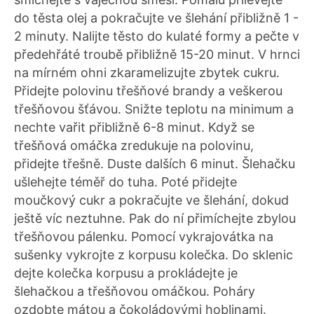
do těsta olej a pokračujte ve šlehání přibližně 1 -
2 minuty. Nalijte těsto do kulaté formy a pečte v
předehřáté troubě přibližně 15-20 minut. V hrnci
na mírném ohni zkaramelizujte zbytek cukru.
Přidejte polovinu třešňové brandy a veškerou
třešňovou šťávou. Snižte teplotu na minimum a
nechte vařit přibližně 6-8 minut. Když se
třešňová omáčka zredukuje na polovinu,
přidejte třešně. Duste dalších 6 minut. Šlehačku
ušlehejte téměř do tuha. Poté přidejte
moučkový cukr a pokračujte ve šlehání, dokud
ještě víc neztuhne. Pak do ní přimíchejte zbylou
třešňovou pálenku. Pomocí vykrajovátka na
sušenky vykrojte z korpusu kolečka. Do sklenic
dejte kolečka korpusu a prokládejte je
šlehačkou a třešňovou omáčkou. Poháry
ozdobte mátou a čokoládovými hoblinami.