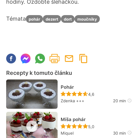
hodiny. Ozdobte šlehačkou.
Témata
pohár
dezert
dort
moučníky
Recepty k tomuto článku
Pohár
Recept ještě nebyl hodn
4,6
Zdenka +++
20 min
Míša pohár
Recept ještě nebyl hodn
5,0
Miquel
30 min