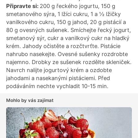
Připravte si:
200 g řeckého jogurtu, 150 g
smetanového sýra, 1 lžíci cukru, 1 a ½ lžičky
vanilkového cukru, 150 g jahod, 20 g pistácií a
80 g ovesných sušenek. Smíchejte řecký jogurt,
smetanový sýr, cukr a vanilkový cukr na hladký
krém. Jahody očistěte a rozčtvrťte. Pistácie
nahrubo nasekejte. Ovesné sušenky rozdrobte
najemno. Drobky ze sušenek rozdělte skleniček.
Navrch nalijte jogurtový krém a ozdobte
jahodami a nasekanými pistáciemi. Před
podáváním nechte vychladit 10-15 min.
Mohlo by vás zajímat