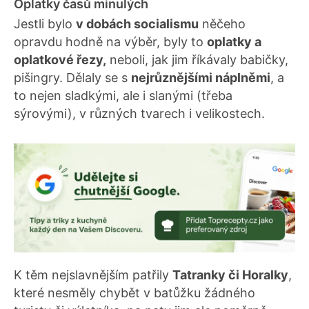
Oplatky časů minulých
Jestli bylo
v dobách socialismu
něčeho
opravdu hodně na výběr, byly to
oplatky a
oplatkové řezy,
neboli, jak jim říkávaly babičky,
pišingry. Dělaly se s
nejrůznějšími náplněmi
, a
to nejen sladkými, ale i slanými (třeba
sýrovými), v různých tvarech i velikostech.
K těm nejslavnějším patřily
Tatranky či Horalky
,
které nesměly chybět v batůžku žádného