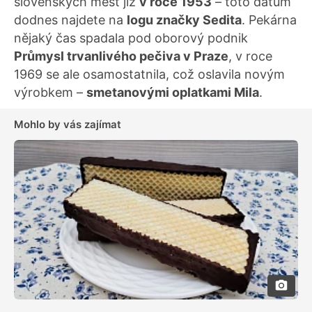
slovenských měst již
v roce 1953
– toto datum
dodnes najdete na
logu značky Sedita
. Pekárna
nějaký čas spadala pod oborový podnik
Průmysl trvanlivého pečiva v Praze
, v roce
1969 se ale osamostatnila, což oslavila novým
výrobkem –
smetanovými oplatkami Mila
.
Mohlo by vás zajímat