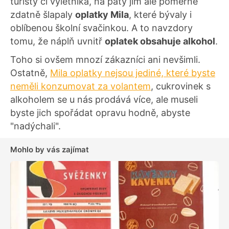
turisty či výletníka, na paty jim ale poměrně
zdatně šlapaly
oplatky Mila
, které bývaly i
oblíbenou školní svačinkou. A to navzdory
tomu, že náplň uvnitř
oplatek obsahuje alkohol
.
Toho si ovšem mnozí zákazníci ani nevšimli.
Ostatně,
Mila oplatky nejsou jediné, které byste
neměli konzumovat za volantem
, cukrovinek s
alkoholem se u nás prodává více, ale museli
byste jich spořádat opravu hodně, abyste
"nadýchali".
Mohlo by vás zajímat