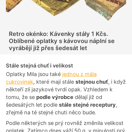
Retro okénko: Kávenky stály 1 Kčs.
Oblíbené oplatky s kávovou náplní se
vyrábějí již přes šedesát let
Stále stejná chuť i velikost
Oplatky Mila jsou také
jednou z mála
cukrovinek
, které mají stále
stejnou chuť
, i když
někteří zlí jazykové tvrdí opak. Vzhledem k
tomu, že se
podle výrobce
dělají již od
šedesátých let podle
stále stejné receptury
,
zřejmě na té stejné chuti něco bude.
Podle některých se prý rovněž změnila velikost
oplatek. Zatímco dnes váží 50 g, v minulosti prý