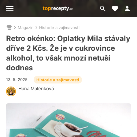
Moje akt
Přejít
Menu
na
vyhledávání
Magazín
Historie a zajímavosti
Nacházíte
se
Retro okénko: Oplatky Mila stávaly
zde:
dříve 2 Kčs. Že je v cukrovince
alkohol, to však mnozí netuší
dodnes
13. 5. 2025
Historie a zajímavosti
Hana Malénková