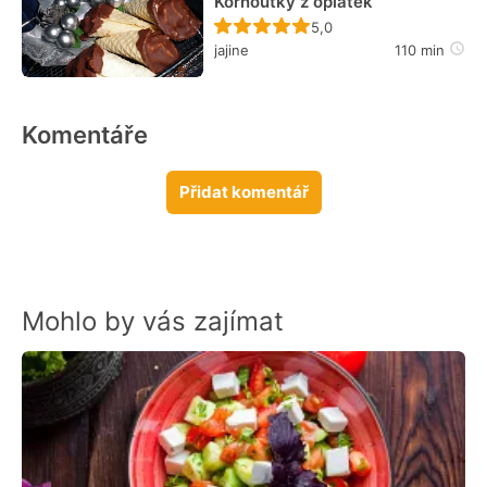
Kornoutky z oplatek
Recept ještě nebyl hodn
5,0
jajine
110 min
Komentáře
Přidat komentář
Mohlo by vás zajímat