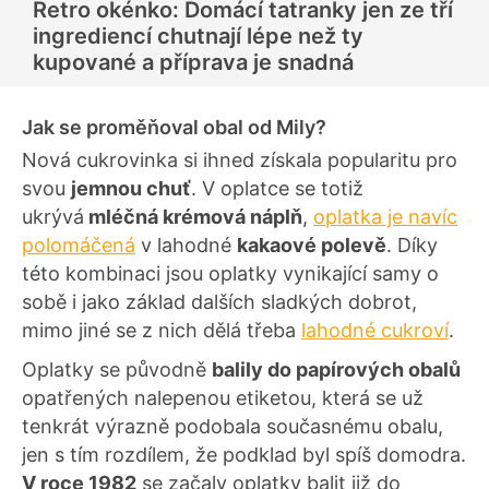
Retro okénko: Domácí tatranky jen ze tří
ingrediencí chutnají lépe než ty
kupované a příprava je snadná
Jak se proměňoval obal od Mily?
Nová cukrovinka si ihned získala popularitu pro
svou
jemnou chuť
. V oplatce se totiž
ukrývá
mléčná krémová náplň
,
oplatka je navíc
polomáčená
v lahodné
kakaové polevě
. Díky
této kombinaci jsou oplatky vynikající samy o
sobě i jako základ dalších sladkých dobrot,
mimo jiné se z nich dělá třeba
lahodné cukroví
.
Oplatky se původně
balily do papírových obalů
opatřených nalepenou etiketou, která se už
tenkrát výrazně podobala současnému obalu,
jen s tím rozdílem, že podklad byl spíš domodra.
V roce 1982
se začaly oplatky balit již do