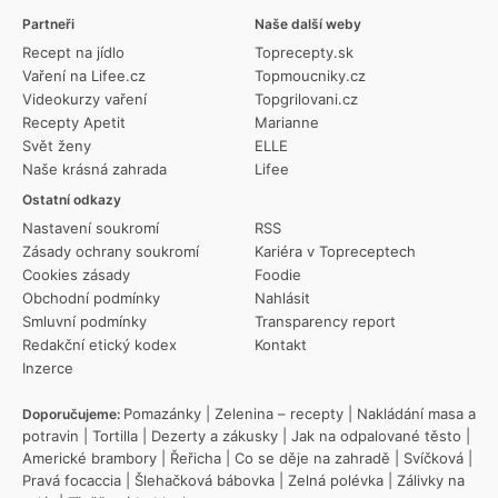
Partneři
Naše další weby
Recept na jídlo
Toprecepty.sk
Vaření na Lifee.cz
Topmoucniky.cz
Videokurzy vaření
Topgrilovani.cz
Recepty Apetit
Marianne
Svět ženy
ELLE
Naše krásná zahrada
Lifee
Ostatní odkazy
Nastavení soukromí
RSS
Zásady ochrany soukromí
Kariéra v Topreceptech
Cookies zásady
Foodie
Obchodní podmínky
Nahlásit
Smluvní podmínky
Transparency report
Redakční etický kodex
Kontakt
Inzerce
Pomazánky
|
Zelenina – recepty
|
Nakládání masa a
Doporučujeme:
potravin
|
Tortilla
|
Dezerty a zákusky
|
Jak na odpalované těsto
|
Americké brambory
|
Řeřicha
|
Co se děje na zahradě
|
Svíčková
|
Pravá focaccia
|
Šlehačková bábovka
|
Zelná polévka
|
Zálivky na