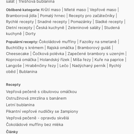
salát
|
Třešňová bublanina
Krůtí maso
|
Mleté maso
|
Vepřové maso
|
Oblíbené kategorie:
Bramborová jídla
|
Pomalý hrnec
|
Recepty pro začátečníky
|
Rychlé recepty
|
Snadné recepty
|
Pomazánky
|
Sladké recepty
|
Dietní recepty
|
Česká kuchyně
|
Zeleninové saláty
|
Studená
kuchyně
|
Dorty
Čokoládové muffiny
|
Fazolky na smetaně
|
Populární recepty:
Buchtičky s krémem
|
Rajská omáčka
|
Bramborový guláš
|
Cheesecake
|
Čočková polévka
|
Zapečené brambory s uzeným
|
Koprová omáčka
|
Holandský řízek
|
Míša řezy
|
Kuře na paprice
|
Langoše
|
Hraběnčiny řezy
|
Lečo
|
Nadýchaný perník
|
Rychlý
oběd
|
Bublanina
Recepty
Vepřová pečeně s cibulovou omáčkou
Ostružinová zmrzlina s banánem
Letní bublanina
Pikantní vepřové nudličky se žampiony
Vepřová pečeně - opravdu skvělá
Čokoládové muffiny bez mléka
Články