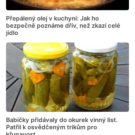
Přepálený olej v kuchyni: Jak ho
bezpečně poznáme dřív, než zkazí celé
jídlo
Babičky přidávaly do okurek vinný list.
Patřil k osvědčeným trikům pro
křupavost