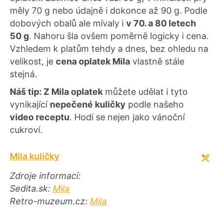
měly 70 g nebo údajně i dokonce až 90 g. Podle
dobových obalů ale mívaly i
v 70. a 80 letech
50 g
. Nahoru šla ovšem poměrně logicky i cena.
Vzhledem k platům tehdy a dnes, bez ohledu na
velikost, je
cena oplatek Mila
vlastně stále
stejná.
Náš tip: Z Mila oplatek
můžete udělat i tyto
vynikající
nepečené kuličky
podle našeho
video receptu
. Hodí se nejen jako vánoční
cukroví.
Mila kuličky
Zdroje informací:
Sedita.sk:
Mila
Retro-muzeum.cz:
Mila