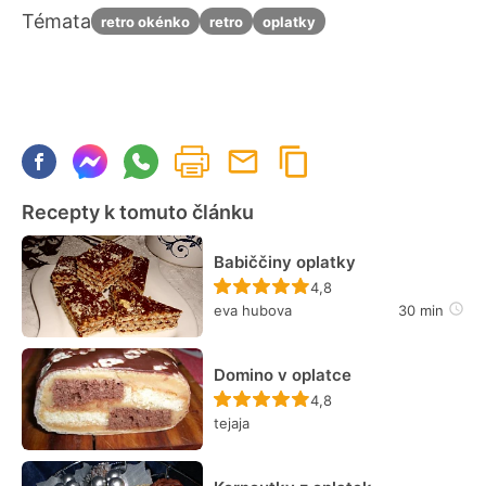
Témata
retro okénko
retro
oplatky
Recepty k tomuto článku
Babiččiny oplatky
Recept ještě nebyl hodn
4,8
eva hubova
30 min
Domino v oplatce
Recept ještě nebyl hodn
4,8
tejaja