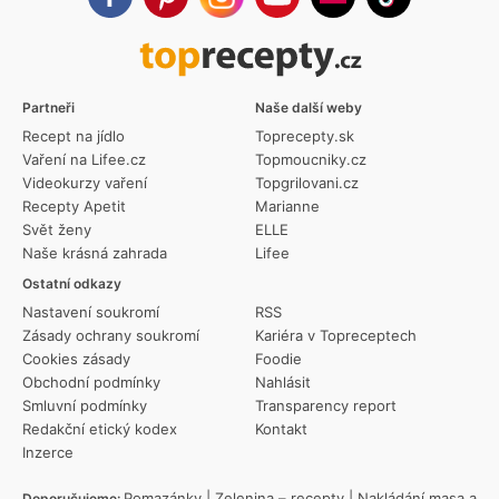
Partneři
Naše další weby
Recept na jídlo
Toprecepty.sk
Vaření na Lifee.cz
Topmoucniky.cz
Videokurzy vaření
Topgrilovani.cz
Recepty Apetit
Marianne
Svět ženy
ELLE
Naše krásná zahrada
Lifee
Ostatní odkazy
Nastavení soukromí
RSS
Zásady ochrany soukromí
Kariéra v Topreceptech
Cookies zásady
Foodie
Obchodní podmínky
Nahlásit
Smluvní podmínky
Transparency report
Redakční etický kodex
Kontakt
Inzerce
Pomazánky
|
Zelenina – recepty
|
Nakládání masa a
Doporučujeme: