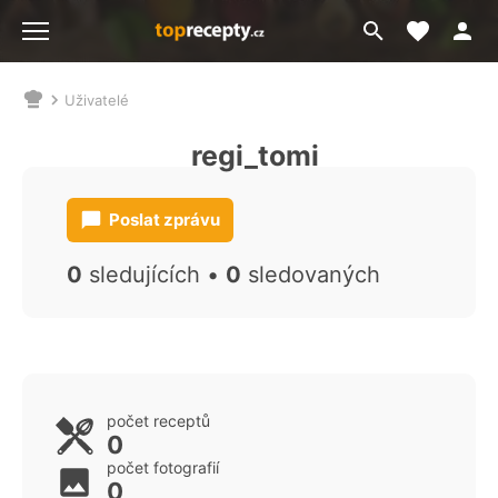
Moje akt
Přejít
Menu
na
vyhledávání
Uživatelé
Nacházíte
se
regi_tomi
zde:
Poslat zprávu
0
sledujících •
0
sledovaných
počet receptů
0
počet fotografií
0