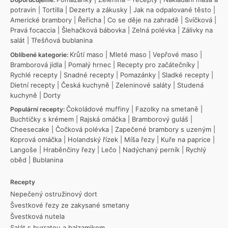
potravin
|
Tortilla
|
Dezerty a zákusky
|
Jak na odpalované těsto
|
Americké brambory
|
Řeřicha
|
Co se děje na zahradě
|
Svíčková
|
Pravá focaccia
|
Šlehačková bábovka
|
Zelná polévka
|
Zálivky na
salát
|
Třešňová bublanina
Krůtí maso
|
Mleté maso
|
Vepřové maso
|
Oblíbené kategorie:
Bramborová jídla
|
Pomalý hrnec
|
Recepty pro začátečníky
|
Rychlé recepty
|
Snadné recepty
|
Pomazánky
|
Sladké recepty
|
Dietní recepty
|
Česká kuchyně
|
Zeleninové saláty
|
Studená
kuchyně
|
Dorty
Čokoládové muffiny
|
Fazolky na smetaně
|
Populární recepty:
Buchtičky s krémem
|
Rajská omáčka
|
Bramborový guláš
|
Cheesecake
|
Čočková polévka
|
Zapečené brambory s uzeným
|
Koprová omáčka
|
Holandský řízek
|
Míša řezy
|
Kuře na paprice
|
Langoše
|
Hraběnčiny řezy
|
Lečo
|
Nadýchaný perník
|
Rychlý
oběd
|
Bublanina
Recepty
Nepečený ostružinový dort
Švestkové řezy ze zakysané smetany
Švestková nutela
Salát s burratou a balzamikem