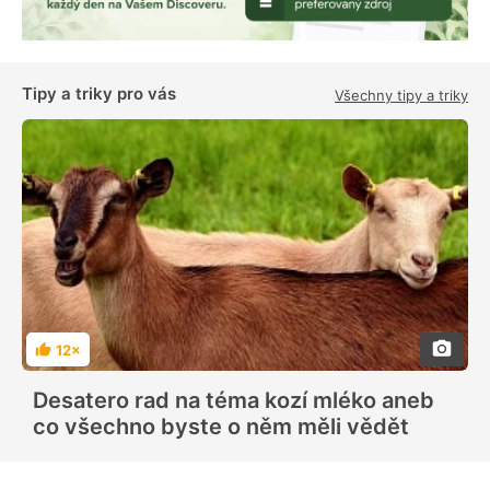
Tipy a triky pro vás
Všechny tipy a triky
12×
H
o
d
Desatero rad na téma kozí mléko aneb
n
o
co všechno byste o něm měli vědět
c
e
n
í