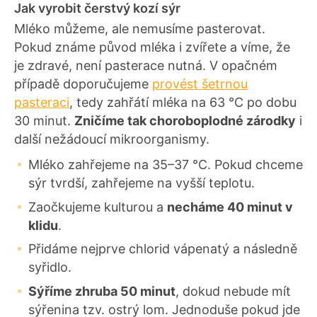
Jak vyrobit čerstvý kozí sýr
Mléko můžeme, ale nemusíme pasterovat.
Pokud známe původ mléka i zvířete a víme, že
je zdravé, není pasterace nutná. V opačném
případě doporučujeme
provést šetrnou
pasteraci
, tedy zahřátí mléka na 63 °C po dobu
30 minut.
Zničíme tak choroboplodné zárodky
i
další nežádoucí mikroorganismy.
Mléko zahřejeme na 35–37 °C. Pokud chceme
sýr tvrdší, zahřejeme na vyšší teplotu.
Zaočkujeme kulturou a
necháme 40 minut v
klidu
.
Přidáme nejprve chlorid vápenatý a následně
syřidlo.
Sýříme zhruba 50 minut
, dokud nebude mít
sýřenina tzv. ostrý lom. Jednoduše pokud jde