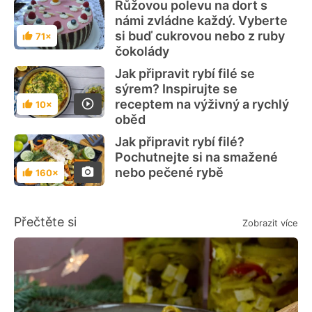
Růžovou polevu na dort s
námi zvládne každý. Vyberte
si buď cukrovou nebo z ruby
71×
Hodnocení
čokolády
Jak připravit rybí filé se
sýrem? Inspirujte se
receptem na výživný a rychlý
10×
Hodnocení
oběd
Jak připravit rybí filé?
Pochutnejte si na smažené
nebo pečené rybě
160×
Hodnocení
Přečtěte si
Zobrazit více