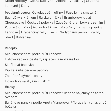
Dietní recepty
|
Česká kuchyně
|
Zeleninové saláty
|
Studená
kuchyně
|
Dorty
Čokoládové muffiny
|
Fazolky na smetaně
|
Populární recepty:
Buchtičky s krémem
|
Rajská omáčka
|
Bramborový guláš
|
Cheesecake
|
Čočková polévka
|
Zapečené brambory s uzeným
|
Koprová omáčka
|
Holandský řízek
|
Míša řezy
|
Kuře na paprice
|
Langoše
|
Hraběnčiny řezy
|
Lečo
|
Nadýchaný perník
|
Rychlý
oběd
|
Bublanina
Recepty
Mini cheesecake podle Míši Landové
Listová kapsa s pestem, rajčetem a mozzarellou
Skořicová bábovka II
Dip ze žluté pečené papriky
Zapečené sýrové toasty
Holandský salát „Kluci v akci“
Články
Mini cheesecake podle Míši Landové: Recept na jemný dezert s
ovocem
Banánové nanuky podle Anety Vignerová: Příprava je rychlá, chuť
božská