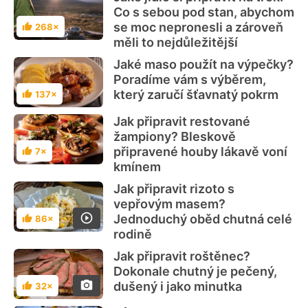
Co s sebou pod stan, abychom
se moc nepronesli a zároveň
268×
Hodnocení
měli to nejdůležitější
Jaké maso použít na výpečky?
Poradíme vám s výběrem,
který zaručí šťavnatý pokrm
137×
Hodnocení
Jak připravit restované
žampiony? Bleskově
připravené houby lákavě voní
7×
Hodnocení
kmínem
Jak připravit rizoto s
vepřovým masem?
Jednoduchý oběd chutná celé
86×
Hodnocení
rodině
Jak připravit roštěnec?
Dokonale chutný je pečený,
dušený i jako minutka
32×
Hodnocení