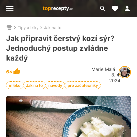
Moje akt
Přejít
Menu
na
vyhledávání
Tipy a triky
Jak na to
Nacházíte
se
Jak připravit čerstvý kozí sýr?
zde:
Jednoduchý postup zvládne
každý
Marie Malá
6×
8. 4.
2024
mléko
Jak na to
návody
pro začátečníky