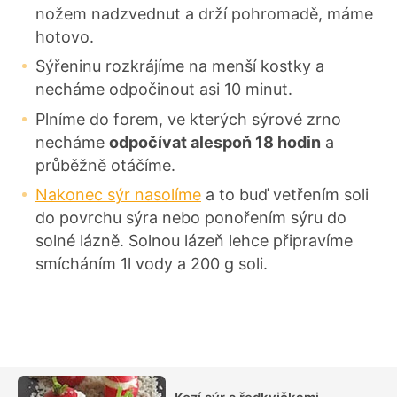
nožem nadzvednut a drží pohromadě, máme
hotovo.
Sýřeninu rozkrájíme na menší kostky a
necháme odpočinout asi 10 minut.
Plníme do forem, ve kterých sýrové zrno
necháme
odpočívat alespoň 18 hodin
a
průběžně otáčíme.
Nakonec sýr nasolíme
a to buď vetřením soli
do povrchu sýra nebo ponořením sýru do
solné lázně. Solnou lázeň lehce připravíme
smícháním 1l vody a 200 g soli.