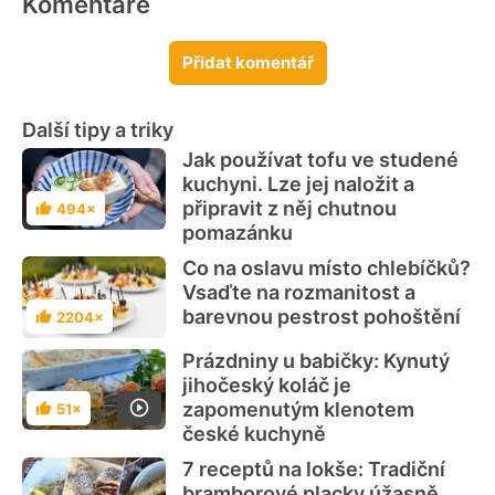
Komentáře
Přidat komentář
Další tipy a triky
Jak používat tofu ve studené
kuchyni. Lze jej naložit a
připravit z něj chutnou
494×
Hodnocení
pomazánku
Co na oslavu místo chlebíčků?
Vsaďte na rozmanitost a
barevnou pestrost pohoštění
2204×
Hodnocení
Prázdniny u babičky: Kynutý
jihočeský koláč je
zapomenutým klenotem
51×
Hodnocení
české kuchyně
7 receptů na lokše: Tradiční
bramborové placky úžasně