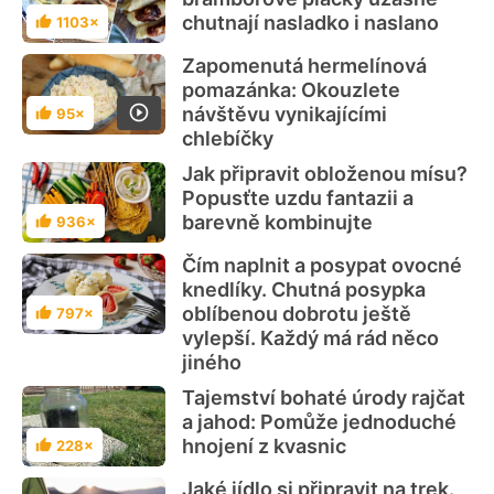
chutnají nasladko i naslano
1103×
Hodnocení
Zapomenutá hermelínová
pomazánka: Okouzlete
návštěvu vynikajícími
95×
Hodnocení
chlebíčky
Jak připravit obloženou mísu?
Popusťte uzdu fantazii a
barevně kombinujte
936×
Hodnocení
Čím naplnit a posypat ovocné
knedlíky. Chutná posypka
oblíbenou dobrotu ještě
797×
Hodnocení
vylepší. Každý má rád něco
jiného
Tajemství bohaté úrody rajčat
a jahod: Pomůže jednoduché
hnojení z kvasnic
228×
Hodnocení
Jaké jídlo si připravit na trek.