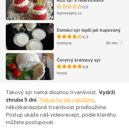
Kozí sýr s ředkvičkami
Recept ještě nebyl hodn
0,0
toprecepty.cz
Domácí sýr lepší jak kupovaný
Recept ještě nebyl hodn
4,3
tomtyna
30 min
Čerstvý krémový sýr
Recept ještě nebyl hodn
4,8
hosta
Takový sýr nemá dlouhou trvanlivost.
Vydrží
zhruba 5 dní
.
Pokud ho ale naložíme
,
několikanásobně trvanlivost prodloužíme.
Postup ukáže náš videorecept, podle kterého
můžete postupovat.