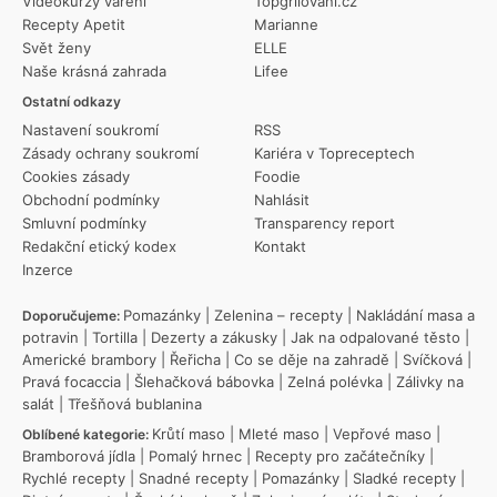
Videokurzy vaření
Topgrilovani.cz
Recepty Apetit
Marianne
Svět ženy
ELLE
Naše krásná zahrada
Lifee
Ostatní odkazy
Nastavení soukromí
RSS
Zásady ochrany soukromí
Kariéra v Topreceptech
Cookies zásady
Foodie
Obchodní podmínky
Nahlásit
Smluvní podmínky
Transparency report
Redakční etický kodex
Kontakt
Inzerce
Pomazánky
|
Zelenina – recepty
|
Nakládání masa a
Doporučujeme:
potravin
|
Tortilla
|
Dezerty a zákusky
|
Jak na odpalované těsto
|
Americké brambory
|
Řeřicha
|
Co se děje na zahradě
|
Svíčková
|
Pravá focaccia
|
Šlehačková bábovka
|
Zelná polévka
|
Zálivky na
salát
|
Třešňová bublanina
Krůtí maso
|
Mleté maso
|
Vepřové maso
|
Oblíbené kategorie:
Bramborová jídla
|
Pomalý hrnec
|
Recepty pro začátečníky
|
Rychlé recepty
|
Snadné recepty
|
Pomazánky
|
Sladké recepty
|