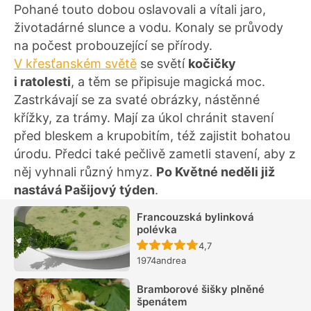
Pohané touto dobou oslavovali a vítali jaro,
životadárné slunce a vodu. Konaly se průvody
na počest probouzející se přírody.
V křesťanském světě
se světí
kočičky
i ratolesti
, a těm se připisuje magická moc.
Zastrkávají se za svaté obrázky, nástěnné
křížky, za trámy. Mají za úkol chránit stavení
před bleskem a krupobitím, též zajistit bohatou
úrodu. Předci také pečlivě zametli stavení, aby z
něj vyhnali různý hmyz.
Po Květné neděli již
nastává Pašijový týden
.
Francouzská bylinková
polévka
Recept ještě nebyl hodn
4,7
1974andrea
Bramborové šišky plněné
špenátem