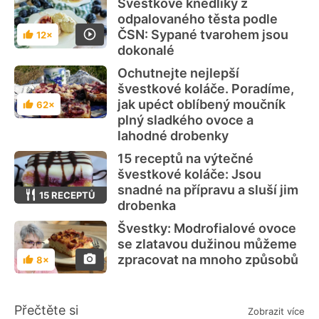
Švestkové knedlíky z
odpalovaného těsta podle
ČSN: Sypané tvarohem jsou
12×
Hodnocení
dokonalé
Ochutnejte nejlepší
švestkové koláče. Poradíme,
jak upéct oblíbený moučník
62×
Hodnocení
plný sladkého ovoce a
lahodné drobenky
15 receptů na výtečné
švestkové koláče: Jsou
snadné na přípravu a sluší jim
15 RECEPTŮ
drobenka
Švestky: Modrofialové ovoce
se zlatavou dužinou můžeme
zpracovat na mnoho způsobů
8×
Hodnocení
Přečtěte si
Zobrazit více