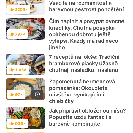
Vsaďte na rozmanitost a
barevnou pestrost pohoštění
2205×
Hodnocení
Čím naplnit a posypat ovocné
knedlíky. Chutná posypka
oblíbenou dobrotu ještě
797×
Hodnocení
vylepší. Každý má rád něco
jiného
7 receptů na lokše: Tradiční
bramborové placky úžasně
chutnají nasladko i naslano
1105×
Hodnocení
Zapomenutá hermelínová
pomazánka: Okouzlete
návštěvu vynikajícími
97×
Hodnocení
chlebíčky
Jak připravit obloženou mísu?
Popusťte uzdu fantazii a
barevně kombinujte
936×
Hodnocení