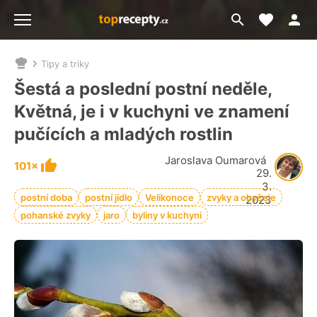
Moje akt
Přejít
Menu
na
vyhledávání
Tipy a triky
Nacházíte
se
Šestá a poslední postní neděle,
zde:
Květná, je i v kuchyni ve znamení
pučících a mladých rostlin
Jaroslava Oumarová
101×
29.
3.
postní doba
postní jídlo
Velikonoce
zvyky a obyčeje
2023
pohanské zvyky
jaro
byliny v kuchyni