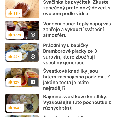
Svačinka bez výčitek: Zkuste
zapečený proteinový dezert s
ovocem podle videa
38×
Hodnocení
Vánoční punč: Teplý nápoj vás
zahřeje a vykouzlí sváteční
atmosféru
177×
Hodnocení
Prázdniny u babičky:
Bramborové placky ze 3
surovin, které zbožňují
22×
Hodnocení
všechny generace
Švestkové knedlíky jsou
hitem začínajícího podzimu. Z
jakého těsta je máte
12×
Hodnocení
nejraději?
Báječné švestkové knedlíky:
Vyzkoušejte tuto pochoutku z
různých těst
154×
Hodnocení