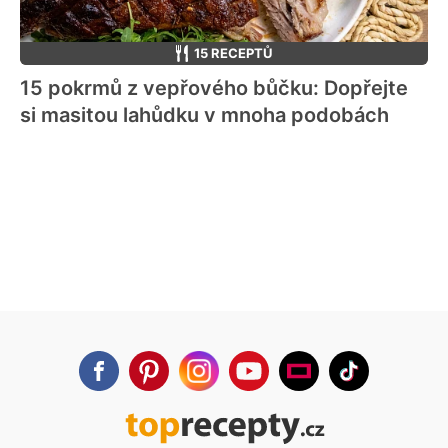
15 RECEPTŮ
15 pokrmů z vepřového bůčku: Dopřejte
si masitou lahůdku v mnoha podobách