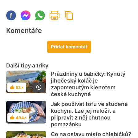
Komentáře
Přidat komentář
Další tipy a triky
Prázdniny u babičky: Kynutý
jihočeský koláč je
zapomenutým klenotem
53×
Hodnocení
české kuchyně
Jak používat tofu ve studené
kuchyni. Lze jej naložit a
připravit z něj chutnou
494×
Hodnocení
pomazánku
Co na oslavu místo chlebíčků?