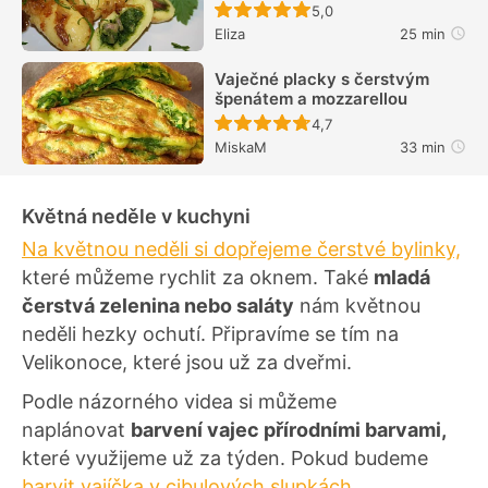
Recept ještě nebyl hodn
5,0
Eliza
25 min
Vaječné placky s čerstvým
špenátem a mozzarellou
Recept ještě nebyl hodn
4,7
MiskaM
33 min
Květná neděle v kuchyni
Na květnou neděli si dopřejeme čerstvé bylinky,
které můžeme rychlit za oknem. Také
mladá
čerstvá zelenina nebo saláty
nám květnou
neděli hezky ochutí. Připravíme se tím na
Velikonoce, které jsou už za dveřmi.
Podle názorného videa si můžeme
naplánovat
barvení vajec přírodními barvami,
které využijeme už za týden. Pokud budeme
barvit vajíčka v cibulových slupkách
,