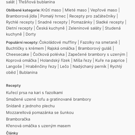
salát
|
Třešňová bublanina
Krůtí maso
|
Mleté maso
|
Vepřové maso
|
Oblíbené kategorie:
Bramborová jídla
|
Pomalý hrnec
|
Recepty pro začátečníky
|
Rychlé recepty
|
Snadné recepty
|
Pomazánky
|
Sladké recepty
|
Dietní recepty
|
Česká kuchyně
|
Zeleninové saláty
|
Studená
kuchyně
|
Dorty
Čokoládové muffiny
|
Fazolky na smetaně
|
Populární recepty:
Buchtičky s krémem
|
Rajská omáčka
|
Bramborový guláš
|
Cheesecake
|
Čočková polévka
|
Zapečené brambory s uzeným
|
Koprová omáčka
|
Holandský řízek
|
Míša řezy
|
Kuře na paprice
|
Langoše
|
Hraběnčiny řezy
|
Lečo
|
Nadýchaný perník
|
Rychlý
oběd
|
Bublanina
Recepty
Kuřecí prsa na kari s fazolkami
Smažené uzené tofu a gratinované brambory
Snídaně z jednoho plechu
Mozzarellová pomazánka se šunkou
Bramboračka
Křenová omáčka s uzeným masem
Články