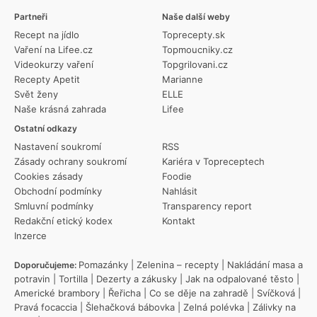
Partneři
Naše další weby
Recept na jídlo
Toprecepty.sk
Vaření na Lifee.cz
Topmoucniky.cz
Videokurzy vaření
Topgrilovani.cz
Recepty Apetit
Marianne
Svět ženy
ELLE
Naše krásná zahrada
Lifee
Ostatní odkazy
Nastavení soukromí
RSS
Zásady ochrany soukromí
Kariéra v Topreceptech
Cookies zásady
Foodie
Obchodní podmínky
Nahlásit
Smluvní podmínky
Transparency report
Redakční etický kodex
Kontakt
Inzerce
Pomazánky
|
Zelenina – recepty
|
Nakládání masa a
Doporučujeme:
potravin
|
Tortilla
|
Dezerty a zákusky
|
Jak na odpalované těsto
|
Americké brambory
|
Řeřicha
|
Co se děje na zahradě
|
Svíčková
|
Pravá focaccia
|
Šlehačková bábovka
|
Zelná polévka
|
Zálivky na