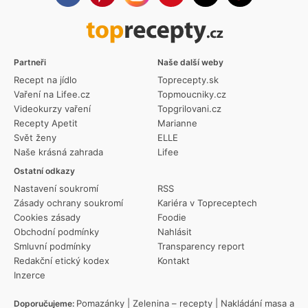
Partneři
Naše další weby
Recept na jídlo
Toprecepty.sk
Vaření na Lifee.cz
Topmoucniky.cz
Videokurzy vaření
Topgrilovani.cz
Recepty Apetit
Marianne
Svět ženy
ELLE
Naše krásná zahrada
Lifee
Ostatní odkazy
Nastavení soukromí
RSS
Zásady ochrany soukromí
Kariéra v Topreceptech
Cookies zásady
Foodie
Obchodní podmínky
Nahlásit
Smluvní podmínky
Transparency report
Redakční etický kodex
Kontakt
Inzerce
Pomazánky
|
Zelenina – recepty
|
Nakládání masa a
Doporučujeme: