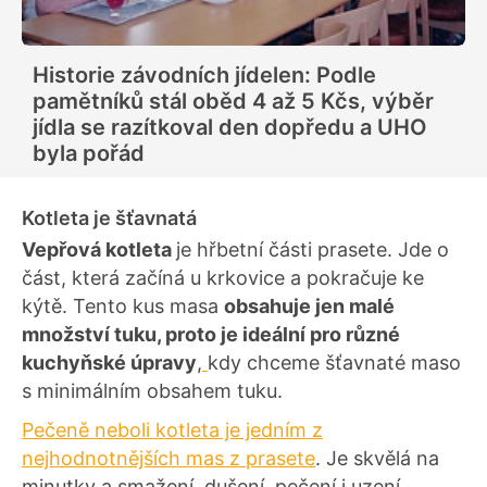
Historie závodních jídelen: Podle
pamětníků stál oběd 4 až 5 Kčs, výběr
jídla se razítkoval den dopředu a UHO
byla pořád
Kotleta je šťavnatá
Vepřová kotleta
je hřbetní části prasete. Jde o
část, která začíná u krkovice a pokračuje ke
kýtě. Tento kus masa
obsahuje jen malé
množství tuku, proto je ideální pro různé
kuchyňské úpravy
,
kdy chceme šťavnaté maso
s minimálním obsahem tuku.
Pečeně neboli kotleta je jedním z
nejhodnotnějších mas z prasete
. Je skvělá na
minutky a smažení, dušení, pečení i uzení.