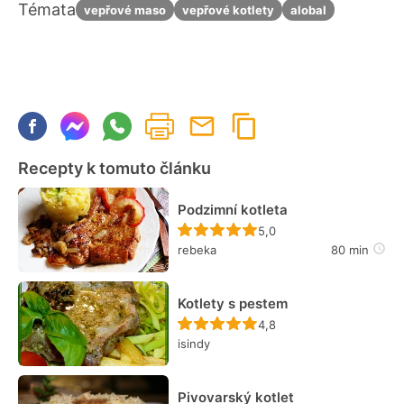
Témata
vepřové maso
vepřové kotlety
alobal
Recepty k tomuto článku
Podzimní kotleta
Recept ještě nebyl hodn
5,0
rebeka
80 min
Kotlety s pestem
Recept ještě nebyl hodn
4,8
isindy
Pivovarský kotlet