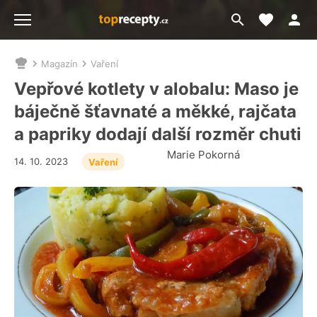
Moje akt
Přejít
Menu
na
vyhledávání
Magazín
Vaření
Nacházíte
se
Vepřové kotlety v alobalu: Maso je
zde:
báječně šťavnaté a měkké, rajčata
a papriky dodají další rozměr chuti
Marie Pokorná
14. 10. 2023
Vaření