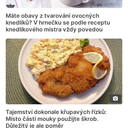
Máte obavy z tvarování ovocných
knedlíků? V hrnečku se podle receptu
knedlíkového mistra vždy povedou
Tajemství dokonale křupavých řízků:
Místo části mouky použijte škrob.
Důležitý je ale poměr