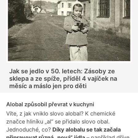
Jak se jedlo v 50. letech: Zásoby ze
sklepa a ze spíže, příděl 4 vajíček na
měsíc a máslo jen pro děti
Alobal způsobil převrat v kuchyni
Víte, z jak vniklo slovo alobal? K chemické
značce hliníku „al“ se přidalo slovo obal.
Jednoduché, co?
Díky alobalu se tak začala
připravovat různá „nová“ jídla
– například dříve