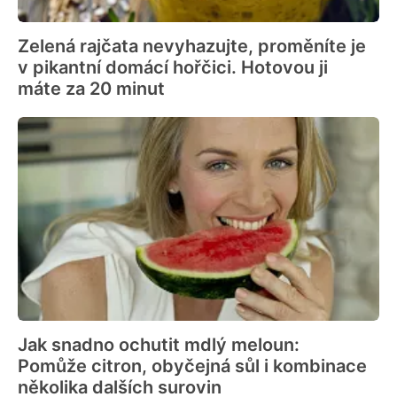
Zelená rajčata nevyhazujte, proměníte je
v pikantní domácí hořčici. Hotovou ji
máte za 20 minut
Jak snadno ochutit mdlý meloun:
Pomůže citron, obyčejná sůl i kombinace
několika dalších surovin