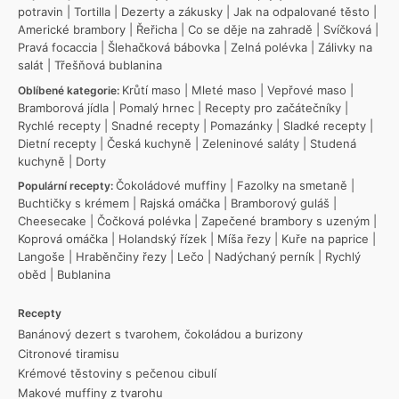
potravin
|
Tortilla
|
Dezerty a zákusky
|
Jak na odpalované těsto
|
Americké brambory
|
Řeřicha
|
Co se děje na zahradě
|
Svíčková
|
Pravá focaccia
|
Šlehačková bábovka
|
Zelná polévka
|
Zálivky na
salát
|
Třešňová bublanina
Krůtí maso
|
Mleté maso
|
Vepřové maso
|
Oblíbené kategorie:
Bramborová jídla
|
Pomalý hrnec
|
Recepty pro začátečníky
|
Rychlé recepty
|
Snadné recepty
|
Pomazánky
|
Sladké recepty
|
Dietní recepty
|
Česká kuchyně
|
Zeleninové saláty
|
Studená
kuchyně
|
Dorty
Čokoládové muffiny
|
Fazolky na smetaně
|
Populární recepty:
Buchtičky s krémem
|
Rajská omáčka
|
Bramborový guláš
|
Cheesecake
|
Čočková polévka
|
Zapečené brambory s uzeným
|
Koprová omáčka
|
Holandský řízek
|
Míša řezy
|
Kuře na paprice
|
Langoše
|
Hraběnčiny řezy
|
Lečo
|
Nadýchaný perník
|
Rychlý
oběd
|
Bublanina
Recepty
Banánový dezert s tvarohem, čokoládou a burizony
Citronové tiramisu
Krémové těstoviny s pečenou cibulí
Makové muffiny z tvarohu