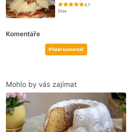
Recept ještě nebyl hodn
4,7
Eliza
Komentáře
Přidat komentář
Mohlo by vás zajímat