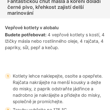
Fantastickou chuť másla a koření doladí
černé pivo, křehkost zajistí delší
marinování
Vepřové kotlety v alobalu
Budete potřebovat:
4 vepřové kotlety s kostí, 4
lžičky másla nebo rostlinného oleje, 4 rajčata, 4
papriky, sůl, pepř a kečup.
Kotlety lehce naklepejte, osolte a opepřete.
Rajčata nakrájejte na menší kousky a dejte
do misky, z paprik odstraňte jádřince a
nadrobno je nakrájejte a přidejte do misky,
společně je promíchejte.
Troubu vyhřejte na 175 °C.