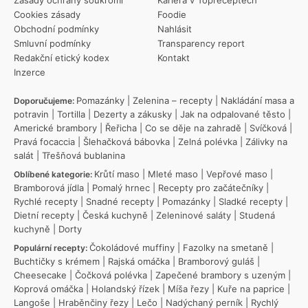
Zásady ochrany soukromí
Kariéra v Topreceptech
Cookies zásady
Foodie
Obchodní podmínky
Nahlásit
Smluvní podmínky
Transparency report
Redakční etický kodex
Kontakt
Inzerce
Pomazánky
|
Zelenina – recepty
|
Nakládání masa a
Doporučujeme:
potravin
|
Tortilla
|
Dezerty a zákusky
|
Jak na odpalované těsto
|
Americké brambory
|
Řeřicha
|
Co se děje na zahradě
|
Svíčková
|
Pravá focaccia
|
Šlehačková bábovka
|
Zelná polévka
|
Zálivky na
salát
|
Třešňová bublanina
Krůtí maso
|
Mleté maso
|
Vepřové maso
|
Oblíbené kategorie:
Bramborová jídla
|
Pomalý hrnec
|
Recepty pro začátečníky
|
Rychlé recepty
|
Snadné recepty
|
Pomazánky
|
Sladké recepty
|
Dietní recepty
|
Česká kuchyně
|
Zeleninové saláty
|
Studená
kuchyně
|
Dorty
Čokoládové muffiny
|
Fazolky na smetaně
|
Populární recepty:
Buchtičky s krémem
|
Rajská omáčka
|
Bramborový guláš
|
Cheesecake
|
Čočková polévka
|
Zapečené brambory s uzeným
|
Koprová omáčka
|
Holandský řízek
|
Míša řezy
|
Kuře na paprice
|
Langoše
|
Hraběnčiny řezy
|
Lečo
|
Nadýchaný perník
|
Rychlý