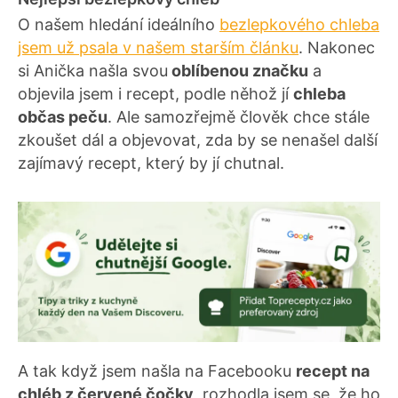
O našem hledání ideálního
bezlepkového chleba
jsem už psala v našem starším článku
. Nakonec
si Anička našla svou
oblíbenou značku
a
objevila jsem i recept, podle něhož jí
chleba
občas peču
. Ale samozřejmě člověk chce stále
zkoušet dál a objevovat, zda by se nenašel další
zajímavý recept, který by jí chutnal.
A tak když jsem našla na Facebooku
recept na
chléb z červené čočky
, rozhodla jsem se, že ho