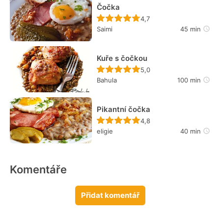
Čočka
Recept ještě nebyl hodn
4,7
Saimi
45 min
Kuře s čočkou
Recept ještě nebyl hodn
5,0
Bahula
100 min
Pikantní čočka
Recept ještě nebyl hodn
4,8
eligie
40 min
Komentáře
Přidat komentář