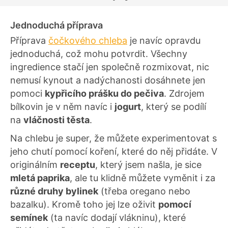
Jednoduchá příprava
Příprava
čočkového chleba
je navíc opravdu
jednoduchá, což mohu potvrdit. Všechny
ingredience stačí jen společně rozmixovat, nic
nemusí kynout a nadýchanosti dosáhnete jen
pomoci
kypřicího prášku do pečiva
. Zdrojem
bílkovin je v něm navíc i
jogurt
, který se podílí
na
vláčnosti těsta
.
Na chlebu je super, že můžete experimentovat s
jeho chutí pomocí koření, které do něj přidáte. V
originálním
receptu
, který jsem našla, je sice
mletá paprika
, ale tu klidně můžete vyměnit i za
různé druhy bylinek
(třeba oregano nebo
bazalku). Kromě toho jej lze oživit
pomocí
semínek
(ta navíc dodají vlákninu), které