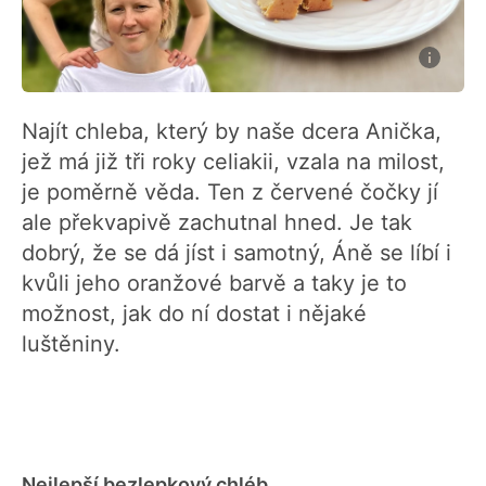
Najít chleba, který by naše dcera Anička,
jež má již tři roky celiakii, vzala na milost,
je poměrně věda. Ten z červené čočky jí
ale překvapivě zachutnal hned. Je tak
dobrý, že se dá jíst i samotný, Áně se líbí i
kvůli jeho oranžové barvě a taky je to
možnost, jak do ní dostat i nějaké
luštěniny.
Nejlepší bezlepkový chléb