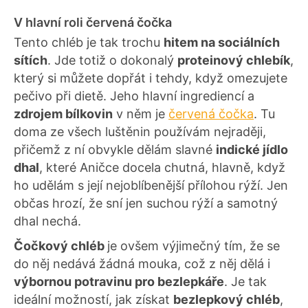
V hlavní roli červená čočka
Tento chléb je tak trochu
hitem na sociálních
sítích
. Jde totiž o dokonalý
proteinový chlebík
,
který si můžete dopřát i tehdy, když omezujete
pečivo při dietě. Jeho hlavní ingrediencí a
zdrojem bílkovin
v něm je
červená čočka
. Tu
doma ze všech luštěnin používám nejraději,
přičemž z ní obvykle dělám slavné
indické jídlo
dhal
, které Aničce docela chutná, hlavně, když
ho udělám s její nejoblíbenější přílohou rýží. Jen
občas hrozí, že sní jen suchou rýží a samotný
dhal nechá.
Čočkový chléb
je ovšem výjimečný tím, že se
do něj nedává žádná mouka, což z něj dělá i
výbornou potravinu pro bezlepkáře
. Je tak
ideální možností, jak získat
bezlepkový chléb
,