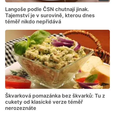
Langoše podle ČSN chutnají jinak.
Tajemství je v surovině, kterou dnes
téměř nikdo nepřidává
Škvarková pomazánka bez škvarků: Tu z
cukety od klasické verze téměř
nerozeznáte