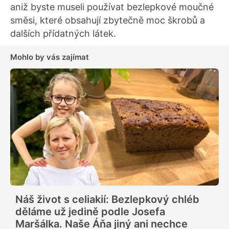
aniž byste museli používat bezlepkové moučné
směsi, které obsahují zbytečně moc škrobů a
dalších přídatných látek.
Mohlo by vás zajímat
Náš život s celiakií: Bezlepkový chléb
děláme už jedině podle Josefa
Maršálka. Naše Áňa jiný ani nechce