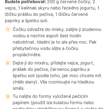
Budete potřebovat:
200 g červené čočky, 2
vejce, 1 kelímek skyru nebo řeckého jogurtu, 1
lžičku prášku do pečiva, 1 lžičku červené
papriky a špetku soli.
Čočku odvažte do misky, zalijte ji studenou
vodou a nechte aspoň šest hodin
nabobtnat. Ideální je to ale přes noc. Pak
přebytečnou vodu slijte a čočku
propláchněte.
Dejte ji do mixéru, přidejte vejce, jogurt,
prášek do pečiva, červenou papriku a
špetku soli (podle toho, jak moc chcete mít
chléb slaný). Vše rozmixujte na hladkou
směs.
Tu nalijte do formy vyložené pečicím
papírem (použít lze kulatou formu nebo
podlouhlou chlebíčkovou formu) a vložte do