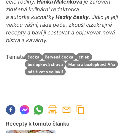
celé rodiny.
Hanka Malénková
je zároveň
zkušená kulinární redaktorka
a autorka kuchařky
Hezky česky
. Jídlo je její
velkou vášní, ráda peče, zkouší cizokrajné
recepty a baví ji cestovat a objevovat nová
bistra a kavárny.
Témata
čočka
červená čočka
chléb
bezlepková strava
Máma a bezlepková Áňa
náš život s celiakií
Recepty k tomuto článku