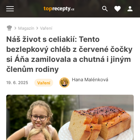
Moje akt
Přejít
Menu
na
vyhledávání
Magazín
Vaření
Nacházíte
se
Náš život s celiakií: Tento
zde:
bezlepkový chléb z červené čočky
si Áňa zamilovala a chutná i jiným
členům rodiny
Hana Malénková
19. 6. 2025
Vaření