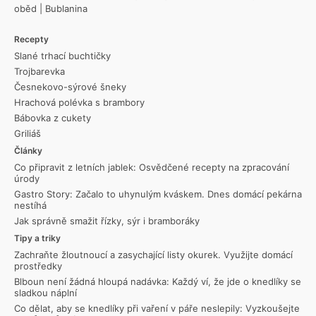
oběd
|
Bublanina
Recepty
Slané trhací buchtičky
Trojbarevka
Česnekovo-sýrové šneky
Hrachová polévka s brambory
Bábovka z cukety
Griliáš
Články
Co připravit z letních jablek: Osvědčené recepty na zpracování
úrody
Gastro Story: Začalo to uhynulým kváskem. Dnes domácí pekárna
nestíhá
Jak správně smažit řízky, sýr i bramboráky
Tipy a triky
Zachraňte žloutnoucí a zasychající listy okurek. Využijte domácí
prostředky
Blboun není žádná hloupá nadávka: Každý ví, že jde o knedlíky se
sladkou náplní
Co dělat, aby se knedlíky při vaření v páře neslepily: Vyzkoušejte