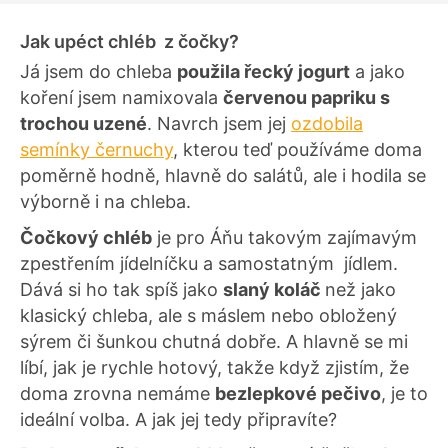
Jak upéct chléb z čočky?
Já jsem do chleba
použila řecký jogurt
a jako
koření jsem namixovala
červenou papriku s
trochou uzené
. Navrch jsem jej
ozdobila
semínky černuchy
, kterou teď používáme doma
poměrně hodně, hlavně do salátů, ale i hodila se
výborně i na chleba.
Čočkový chléb
je pro Áňu takovým zajímavým
zpestřením jídelníčku a samostatným jídlem.
Dává si ho tak spíš jako
slaný koláč
než jako
klasický chleba, ale s máslem nebo obložený
sýrem či šunkou chutná dobře. A hlavně se mi
líbí, jak je rychle hotový, takže když zjistím, že
doma zrovna nemáme
bezlepkové pečivo
, je to
ideální volba. A jak jej tedy připravíte?