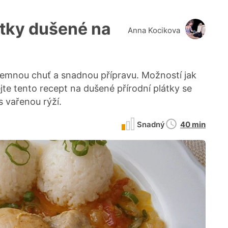
átky dušené na
Anna Kocikova
 jemnou chuť a snadnou přípravu. Možností jak
ejte tento recept na dušené přírodní plátky se
 vařenou rýží.
Doba
Snadný
40 min
přípravy