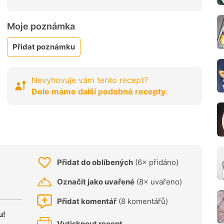
Moje poznámka
Přidat poznámku
Nevyhovuje vám tento recept?
Dole máme další podobné recepty.
Přidat do oblíbených
(6× přidáno)
Označit jako uvařené
(8× uvařeno)
Přidat komentář
(8 komentářů)
u!
Vytisknout recept