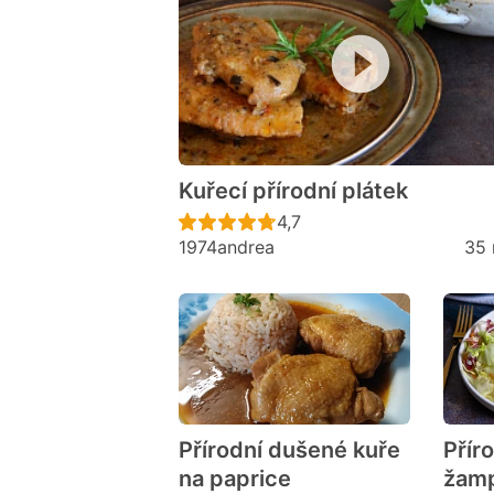
Kuřecí přírodní plátek
Recept ještě nebyl hodno
4,7
1974andrea
35 
Přírodní dušené kuře
Přír
na paprice
žam