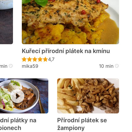
Kuřecí přírodní plátek na kmínu
cen
Recept ještě nebyl hodnocen
4,7
min
mika59
10 min
odní plátky na
Přírodní plátek se
pionech
žampiony