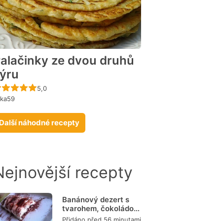
alačinky ze dvou druhů
ýru
Recept ještě nebyl hodnocen
5,0
ika59
Další náhodné recepty
Nejnovější recepty
Banánový dezert s
tvarohem, čokoládou
a burizony
Přidáno před 56 minutami