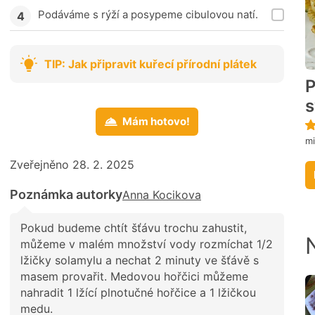
Podáváme s rýží a posypeme cibulovou natí.
TIP: Jak připravit kuřecí přírodní plátek
P
s
Mám hotovo!
m
Zveřejněno 28. 2. 2025
Poznámka autorky
Anna Kocikova
Pokud budeme chtít šťávu trochu zahustit,
můžeme v malém množství vody rozmíchat 1/2
lžičky solamylu a nechat 2 minuty ve šťávě s
masem provařit. Medovou hořčici můžeme
nahradit 1 lžící plnotučné hořčice a 1 lžičkou
medu.