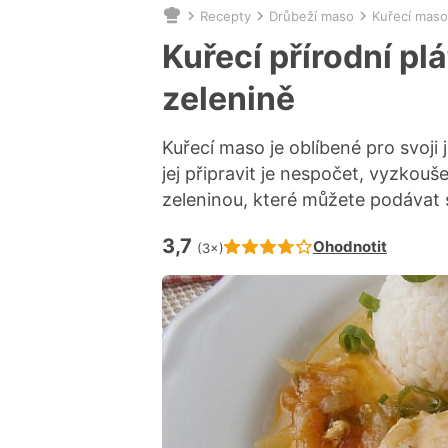
Recepty
Drůbeží maso
Kuřecí maso
Nacházíte
se
Kuřecí přírodní pl
zde:
zelenině
Kuřecí maso je oblíbené pro svoji
jej připravit je nespočet, vyzkouš
zeleninou, které můžete podávat s
3,7
Hodnocení receptu je
Ohodnotit
(3×)