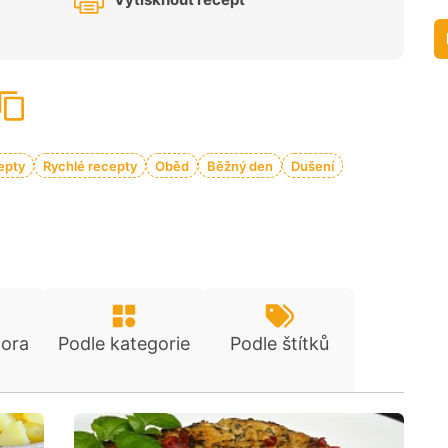
epty
Rychlé recepty
Oběd
Běžný den
Dušení
tora
Podle kategorie
Podle štítků