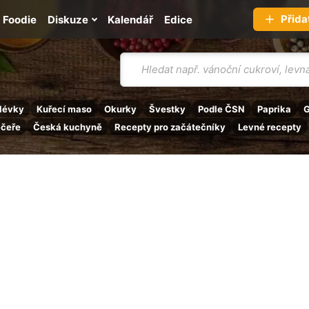
Přida
Foodie
Diskuze
Kalendář
Edice
Vyhledávání
lévky
Kuřecí maso
Okurky
Švestky
Podle ČSN
Paprika
G
ečeře
Česká kuchyně
Recepty pro začátečníky
Levné recepty