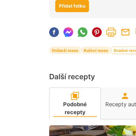
Přidat fotku
Drůbeží maso
Kuřecí maso
Snadné rec
Další recepty
Podobné
Recepty au
recepty