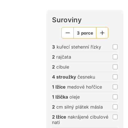
Suroviny
3
porce
Menší
Větší
porce
porce
3
kuřecí stehenní řízky
2
rajčata
2
cibule
4 stroužky
česneku
1 lžíce
medové hořčice
1 lžička
oleje
2
cm silný plátek másla
2 lžíce
nakrájené cibulové
nati