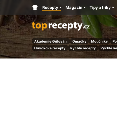
Recepty
Magazín
Tipy a triky
Hlavní
stránka
Akademie Grilování
Omáčky
Moučníky
Po
Hrníčkové recepty
Rychlé recepty
Rychlé v