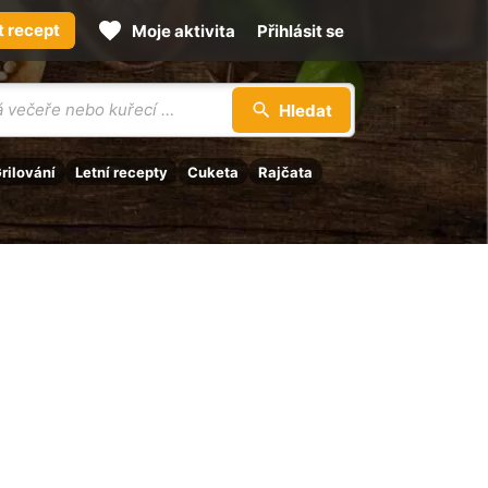
t recept
Moje aktivita
Přihlásit se
Hledat
rilování
Letní recepty
Cuketa
Rajčata