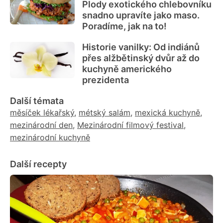
Plody exotického chlebovníku
snadno upravíte jako maso.
Poradíme, jak na to!
Historie vanilky: Od indiánů
přes alžbětinský dvůr až do
kuchyně amerického
prezidenta
Další témata
měsíček lékařský
,
métský salám
,
mexická kuchyně
,
mezinárodní den
,
Mezinárodní filmový festival
,
mezinárodní kuchyně
Další recepty