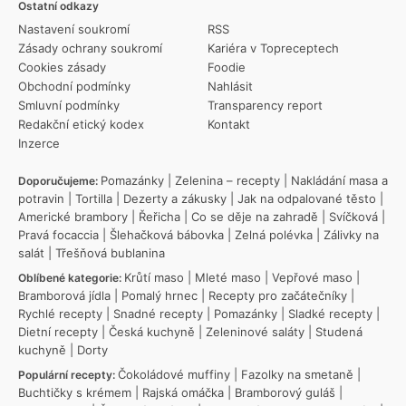
Ostatní odkazy
Nastavení soukromí
RSS
Zásady ochrany soukromí
Kariéra v Topreceptech
Cookies zásady
Foodie
Obchodní podmínky
Nahlásit
Smluvní podmínky
Transparency report
Redakční etický kodex
Kontakt
Inzerce
Pomazánky
|
Zelenina – recepty
|
Nakládání masa a
Doporučujeme:
potravin
|
Tortilla
|
Dezerty a zákusky
|
Jak na odpalované těsto
|
Americké brambory
|
Řeřicha
|
Co se děje na zahradě
|
Svíčková
|
Pravá focaccia
|
Šlehačková bábovka
|
Zelná polévka
|
Zálivky na
salát
|
Třešňová bublanina
Krůtí maso
|
Mleté maso
|
Vepřové maso
|
Oblíbené kategorie:
Bramborová jídla
|
Pomalý hrnec
|
Recepty pro začátečníky
|
Rychlé recepty
|
Snadné recepty
|
Pomazánky
|
Sladké recepty
|
Dietní recepty
|
Česká kuchyně
|
Zeleninové saláty
|
Studená
kuchyně
|
Dorty
Čokoládové muffiny
|
Fazolky na smetaně
|
Populární recepty:
Buchtičky s krémem
|
Rajská omáčka
|
Bramborový guláš
|