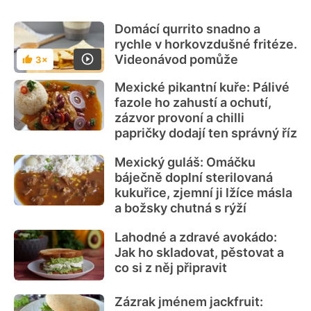
Domácí qurrito snadno a
rychle v horkovzdušné fritéze.
Videonávod pomůže
3×
Hodnocení
Mexické pikantní kuře: Pálivé
fazole ho zahustí a ochutí,
zázvor provoní a chilli
papričky dodají ten správný říz
Mexický guláš: Omáčku
báječně doplní sterilovaná
kukuřice, zjemní ji lžíce másla
a božsky chutná s rýží
Lahodné a zdravé avokádo:
Jak ho skladovat, pěstovat a
co si z něj připravit
Zázrak jménem jackfruit: