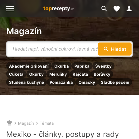
Moje akt
Přejít
Menu
na
vyhledávání
Magazín
Vyhledávání
Hledat
Akademie Grilování
Okurka
Paprika
Švestky
Cuketa
Okurky
Meruňky
Rajčata
Borůvky
Studená kuchyně
Pomazánka
Omáčky
Sladké pečení
Magazín
Témata
Nacházíte
se
Mexiko - články, postupy a rady
zde: