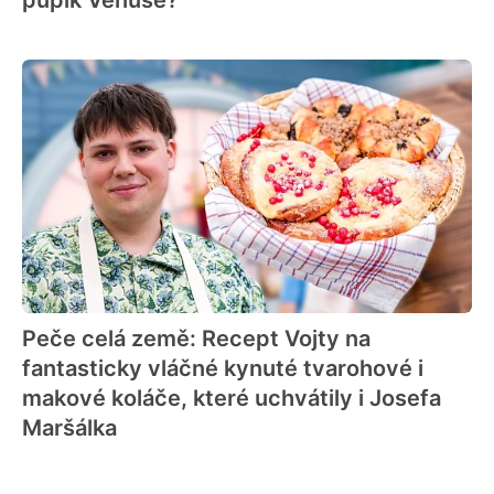
pupík Venuše?
Peče celá země: Recept Vojty na
fantasticky vláčné kynuté tvarohové i
makové koláče, které uchvátily i Josefa
Maršálka