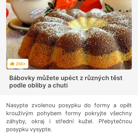
255×
H
o
d
Bábovky můžete upéct z různých těst
n
o
podle obliby a chuti
c
e
n
í
Nasypte zvolenou posypku do formy a opět
krouživým pohybem formy pokryjte všechny
záhyby, okraj i střední kužel. Přebytečnou
posypku vysypte.