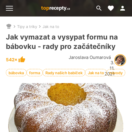
Moje akt
Přejít
Menu
na
vyhledávání
Tipy a triky
Jak na to
Nacházíte
se
Jak vymazat a vysypat formu na
zde:
bábovku - rady pro začátečníky
Jaroslava Oumarová
542×
3.
11.
bábovka
forma
Rady našich babiček
Jak na to
návody
2021