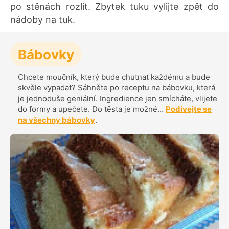
po stěnách rozlít. Zbytek tuku vylijte zpět do
nádoby na tuk.
Bábovky
Chcete moučník, který bude chutnat každému a bude
skvěle vypadat? Sáhněte po receptu na bábovku, která
je jednoduše geniální. Ingredience jen smícháte, vlijete
do formy a upečete. Do těsta je možné…
Podívejte se
na všechny bábovky
.