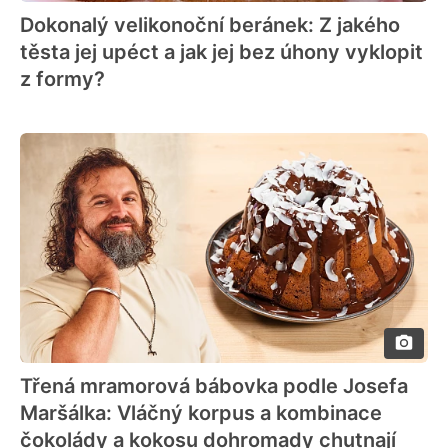
Dokonalý velikonoční beránek: Z jakého
těsta jej upéct a jak jej bez úhony vyklopit
z formy?
Třená mramorová bábovka podle Josefa
Maršálka: Vláčný korpus a kombinace
čokolády a kokosu dohromady chutnají