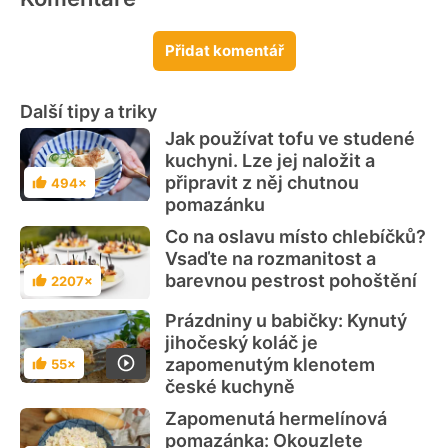
Přidat komentář
Další tipy a triky
Jak používat tofu ve studené
kuchyni. Lze jej naložit a
připravit z něj chutnou
494×
Hodnocení
pomazánku
Co na oslavu místo chlebíčků?
Vsaďte na rozmanitost a
barevnou pestrost pohoštění
2207×
Hodnocení
Prázdniny u babičky: Kynutý
jihočeský koláč je
zapomenutým klenotem
55×
Hodnocení
české kuchyně
Zapomenutá hermelínová
pomazánka: Okouzlete