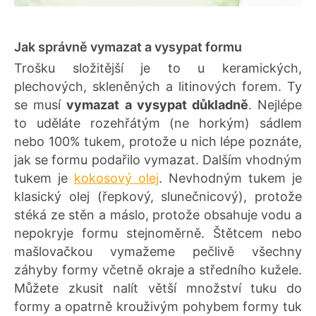
Jak správně vymazat a vysypat formu
Trošku složitější je to u keramických,
plechových, skleněných a litinových forem. Ty
se musí
vymazat a vysypat důkladně
. Nejlépe
to uděláte rozehřátým (ne horkým) sádlem
nebo 100% tukem, protože u nich lépe poznáte,
jak se formu podařilo vymazat. Dalším vhodným
tukem je
kokosový olej
. Nevhodným tukem je
klasický olej (řepkový, slunečnicový), protože
stéká ze stěn a máslo, protože obsahuje vodu a
nepokryje formu stejnoměrně. Štětcem nebo
mašlovačkou vymažeme pečlivě všechny
záhyby formy včetně okraje a středního kužele.
Můžete zkusit nalít větší množství tuku do
formy a opatrně krouživým pohybem formy tuk