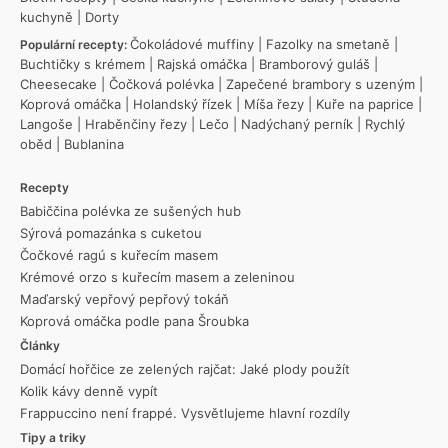
kuchyně
|
Dorty
Čokoládové muffiny
|
Fazolky na smetaně
|
Populární recepty:
Buchtičky s krémem
|
Rajská omáčka
|
Bramborový guláš
|
Cheesecake
|
Čočková polévka
|
Zapečené brambory s uzeným
|
Koprová omáčka
|
Holandský řízek
|
Míša řezy
|
Kuře na paprice
|
Langoše
|
Hraběnčiny řezy
|
Lečo
|
Nadýchaný perník
|
Rychlý
oběd
|
Bublanina
Recepty
Babiččina polévka ze sušených hub
Sýrová pomazánka s cuketou
Čočkové ragú s kuřecím masem
Krémové orzo s kuřecím masem a zeleninou
Maďarský vepřový pepřový tokáň
Koprová omáčka podle pana Šroubka
Články
Domácí hořčice ze zelených rajčat: Jaké plody použít
Kolik kávy denně vypít
Frappuccino není frappé. Vysvětlujeme hlavní rozdíly
Tipy a triky