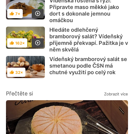
Vídeňská roštěná s rýží:
Připravte maso měkké jako
dort s dokonale jemnou
7×
Hodnocení
omáčkou
Hledáte odlehčený
bramborový salát? Vídeňský
příjemně překvapí. Pažitka je v
162×
Hodnocení
něm skvělá
Vídeňský bramborový salát se
smetanou podle ČSN má
chutné využití po celý rok
32×
Hodnocení
Přečtěte si
Zobrazit více