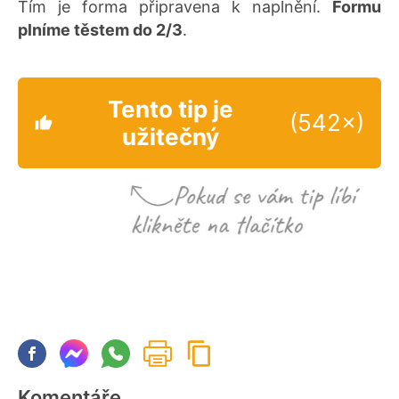
Tím je forma připravena k naplnění.
Formu
plníme těstem do 2/3
.
Tento tip je
(542×)
užitečný
Komentáře