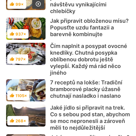
návštěvu vynikajícími
99×
Hodnocení
chlebíčky
Jak připravit obloženou mísu?
Popusťte uzdu fantazii a
barevně kombinujte
937×
Hodnocení
Čím naplnit a posypat ovocné
knedlíky. Chutná posypka
oblíbenou dobrotu ještě
797×
Hodnocení
vylepší. Každý má rád něco
jiného
7 receptů na lokše: Tradiční
bramborové placky úžasně
chutnají nasladko i naslano
1105×
Hodnocení
Jaké jídlo si připravit na trek.
Co s sebou pod stan, abychom
se moc nepronesli a zároveň
268×
Hodnocení
měli to nejdůležitější