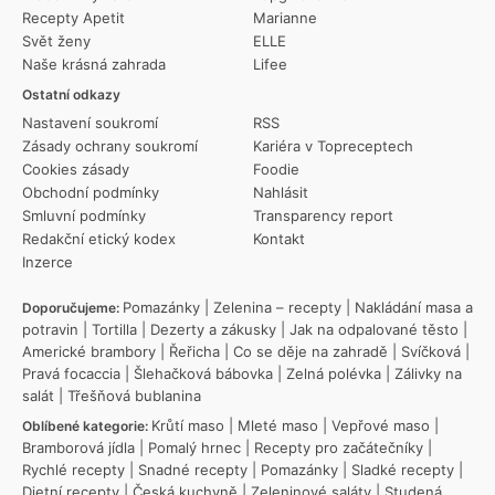
Recepty Apetit
Marianne
Svět ženy
ELLE
Naše krásná zahrada
Lifee
Ostatní odkazy
Nastavení soukromí
RSS
Zásady ochrany soukromí
Kariéra v Topreceptech
Cookies zásady
Foodie
Obchodní podmínky
Nahlásit
Smluvní podmínky
Transparency report
Redakční etický kodex
Kontakt
Inzerce
Pomazánky
|
Zelenina – recepty
|
Nakládání masa a
Doporučujeme:
potravin
|
Tortilla
|
Dezerty a zákusky
|
Jak na odpalované těsto
|
Americké brambory
|
Řeřicha
|
Co se děje na zahradě
|
Svíčková
|
Pravá focaccia
|
Šlehačková bábovka
|
Zelná polévka
|
Zálivky na
salát
|
Třešňová bublanina
Krůtí maso
|
Mleté maso
|
Vepřové maso
|
Oblíbené kategorie:
Bramborová jídla
|
Pomalý hrnec
|
Recepty pro začátečníky
|
Rychlé recepty
|
Snadné recepty
|
Pomazánky
|
Sladké recepty
|
Dietní recepty
|
Česká kuchyně
|
Zeleninové saláty
|
Studená