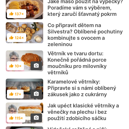
Jaké maso použít na výpečky?
Poradíme vám s výběrem,
který zaručí šťavnatý pokrm
137×
Hodnocení
Co připravit dětem na
Silvestra? Oblíbené pochutiny
kombinujte s ovocem a
124×
Hodnocení
zeleninou
Větrník ve tvaru dortu:
Konečně pořádná porce
moučníku pro milovníky
10×
Hodnocení
větrníků
Karamelové větrníky:
Připravte si s námi oblíbený
zákusek jako z cukrárny
17×
Hodnocení
Jak upéct klasické větrníky a
věnečky na plechu i bez
použití zdobicího sáčku
115×
Hodnocení