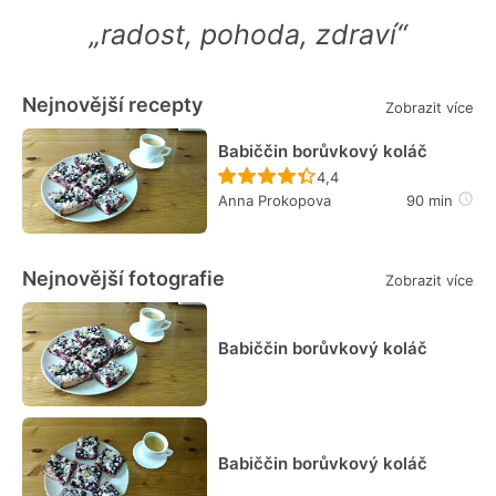
„radost, pohoda, zdraví“
Nejnovější recepty
Zobrazit více
Babiččin borůvkový koláč
Recept ještě nebyl hodn
4,4
Anna Prokopova
90 min
Nejnovější fotografie
Zobrazit více
Babiččin borůvkový koláč
Babiččin borůvkový koláč