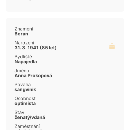
Znamení
Beran
Narození
31. 3. 1941 (85 let)
Bydliště
Napajedla
Jméno
Anna Prokopová
Povaha
sangvinik
Osobnost
optimista
Stav
ženatý/vdaná
Zaměstnání