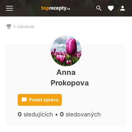
Moje akt
Přejít
Menu
na
vyhledávání
Uživatelé
Nacházíte
se
zde:
Anna
Prokopova
Poslat zprávu
0
sledujících •
0
sledovaných