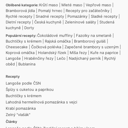
Krůtí maso
|
Mleté maso
|
Vepřové maso
|
Oblíbené kategorie:
Bramborová jídla
|
Pomalý hrnec
|
Recepty pro začátečníky
|
Rychlé recepty
|
Snadné recepty
|
Pomazánky
|
Sladké recepty
|
Dietní recepty
|
Česká kuchyně
|
Zeleninové saláty
|
Studená
kuchyně
|
Dorty
Čokoládové muffiny
|
Fazolky na smetaně
|
Populární recepty:
Buchtičky s krémem
|
Rajská omáčka
|
Bramborový guláš
|
Cheesecake
|
Čočková polévka
|
Zapečené brambory s uzeným
|
Koprová omáčka
|
Holandský řízek
|
Míša řezy
|
Kuře na paprice
|
Langoše
|
Hraběnčiny řezy
|
Lečo
|
Nadýchaný perník
|
Rychlý
oběd
|
Bublanina
Recepty
Langoše podle ČSN
Špízy s cuketou a paprikou
Buchtičky s krémem
Lahodná hermelínová pomazánka s vejci
Krabí pomazánka
Zelný "vlašák"
Články