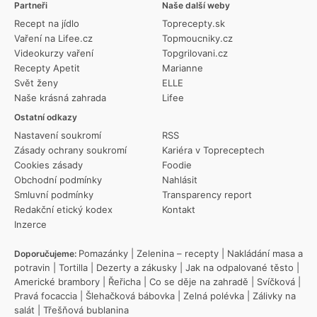
Partneři
Naše další weby
Recept na jídlo
Toprecepty.sk
Vaření na Lifee.cz
Topmoucniky.cz
Videokurzy vaření
Topgrilovani.cz
Recepty Apetit
Marianne
Svět ženy
ELLE
Naše krásná zahrada
Lifee
Ostatní odkazy
Nastavení soukromí
RSS
Zásady ochrany soukromí
Kariéra v Topreceptech
Cookies zásady
Foodie
Obchodní podmínky
Nahlásit
Smluvní podmínky
Transparency report
Redakční etický kodex
Kontakt
Inzerce
Pomazánky
|
Zelenina – recepty
|
Nakládání masa a
Doporučujeme:
potravin
|
Tortilla
|
Dezerty a zákusky
|
Jak na odpalované těsto
|
Americké brambory
|
Řeřicha
|
Co se děje na zahradě
|
Svíčková
|
Pravá focaccia
|
Šlehačková bábovka
|
Zelná polévka
|
Zálivky na
salát
|
Třešňová bublanina