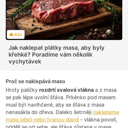
63×
H
o
d
Jak naklepat plátky masa, aby byly
n
o
křehké? Poradíme vám několik
c
e
vychytávek
n
í
Proč se naklepává maso
Hroty paličky
rozdrtí svalová vlákna
a z masa
se pak lépe uvolní šťáva. Prkénko pod masem
musí být navlhčené, aby se šťáva z masa
nenasákla do dřeva. Daleko šetrněji
naklepeme
maso pěstí nebo hranou dlaně
- vlákna povolí,
oddělí se od sebe, ale šťáva zůstane v mase.