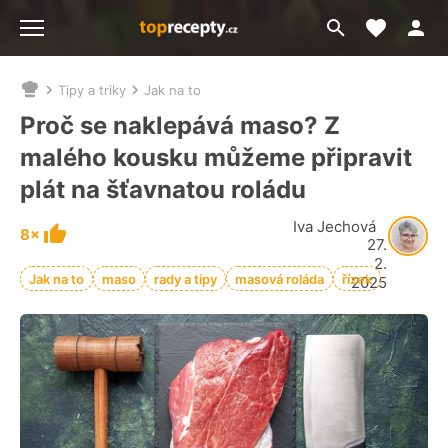
Moje akt
Přejít
Menu
na
vyhledávání
Tipy a triky
Jak na to
Nacházíte
se
Proč se naklepává maso? Z
zde:
malého kousku můžeme připravit
plát na šťavnatou roládu
Iva Jechová
8×
27.
2.
Jak na to
maso
rady a tipy
masová roláda
řízek
2025