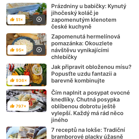
Prázdniny u babičky: Kynutý
jihočeský koláč je
zapomenutým klenotem
51×
Hodnocení
české kuchyně
Zapomenutá hermelínová
pomazánka: Okouzlete
návštěvu vynikajícími
95×
Hodnocení
chlebíčky
Jak připravit obloženou mísu?
Popusťte uzdu fantazii a
barevně kombinujte
936×
Hodnocení
Čím naplnit a posypat ovocné
knedlíky. Chutná posypka
oblíbenou dobrotu ještě
797×
Hodnocení
vylepší. Každý má rád něco
jiného
7 receptů na lokše: Tradiční
bramborové placky úžasně