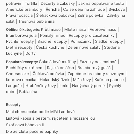
potravin
|
Tortilla
|
Dezerty a zákusky
|
Jak na odpalované těsto
|
Americké brambory
|
Řeřicha
|
Co se děje na zahradě
|
Svíčková
|
Pravá focaccia
|
Šlehačková bábovka
|
Zelná polévka
|
Zálivky na
salát
|
Třešňová bublanina
Krůtí maso
|
Mleté maso
|
Vepřové maso
|
Oblíbené kategorie:
Bramborová jídla
|
Pomalý hrnec
|
Recepty pro začátečníky
|
Rychlé recepty
|
Snadné recepty
|
Pomazánky
|
Sladké recepty
|
Dietní recepty
|
Česká kuchyně
|
Zeleninové saláty
|
Studená
kuchyně
|
Dorty
Čokoládové muffiny
|
Fazolky na smetaně
|
Populární recepty:
Buchtičky s krémem
|
Rajská omáčka
|
Bramborový guláš
|
Cheesecake
|
Čočková polévka
|
Zapečené brambory s uzeným
|
Koprová omáčka
|
Holandský řízek
|
Míša řezy
|
Kuře na paprice
|
Langoše
|
Hraběnčiny řezy
|
Lečo
|
Nadýchaný perník
|
Rychlý
oběd
|
Bublanina
Recepty
Mini cheesecake podle Míši Landové
Listová kapsa s pestem, rajčetem a mozzarellou
Skořicová bábovka II
Dip ze žluté pečené papriky