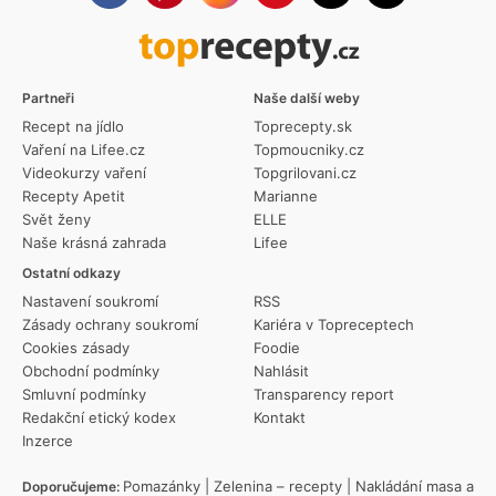
Partneři
Naše další weby
Recept na jídlo
Toprecepty.sk
Vaření na Lifee.cz
Topmoucniky.cz
Videokurzy vaření
Topgrilovani.cz
Recepty Apetit
Marianne
Svět ženy
ELLE
Naše krásná zahrada
Lifee
Ostatní odkazy
Nastavení soukromí
RSS
Zásady ochrany soukromí
Kariéra v Topreceptech
Cookies zásady
Foodie
Obchodní podmínky
Nahlásit
Smluvní podmínky
Transparency report
Redakční etický kodex
Kontakt
Inzerce
Pomazánky
|
Zelenina – recepty
|
Nakládání masa a
Doporučujeme: