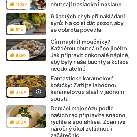
chutnají nasladko i naslano
1103×
Hodnocení
6 častých chyb při nakládání
sýrů: Na co si dát pozor, aby
se dobrota povedla
52×
Hodnocení
Čím naplnit moučníky?
Každému chutná něco jiného.
Jak připravit dokonalé náplně,
939×
Hodnocení
aby byly naše buchty a koláče
neodolatelné
Fantastické karamelové
košíčky: Zažijte lahodnou
karamelovou slast v jednom
376×
Hodnocení
soustu
Domácí majonézu podle
našich rad připravíte snadno,
rychle a spolehlivě. Zdánlivě
283×
Hodnocení
náročný úkol zvládnou i
začátečníci