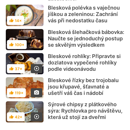
Blesková polévka s vaječnou
jíškou a zeleninou: Zachrání
vás při nedostatku času
14×
Hodnocení
Blesková šlehačková bábovka:
Naučte se jednoduchý postup
se skvělým výsledkem
100×
Hodnocení
Bleskové rohlíky: Připravte si
dozlatova vypečené rohlíky
podle videonávodu
37×
Hodnocení
Bleskové řízky bez trojobalu
jsou křupavé, šťavnaté a
ušetří váš čas i nádobí
119×
Hodnocení
Sýrové chipsy z plátkového
sýra: Rychlovka pro návštěvu,
která už stojí za dveřmi
42×
Hodnocení