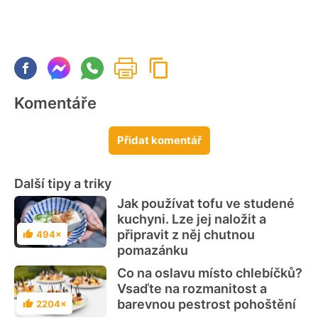
Komentáře
Přidat komentář
Další tipy a triky
Jak používat tofu ve studené
kuchyni. Lze jej naložit a
připravit z něj chutnou
494×
Hodnocení
pomazánku
Co na oslavu místo chlebíčků?
Vsaďte na rozmanitost a
barevnou pestrost pohoštění
2204×
Hodnocení