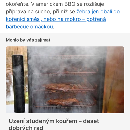
okořeňte. V americkém BBQ se rozlišuje
příprava na sucho, při níž se
žebra jen obalí do
kořenicí směsi, nebo na mokro – potřená
barbecue omáčkou
.
Mohlo by vás zajímat
Uzení studeným kouřem – deset
dobrých rad