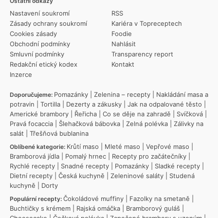
Ostatní odkazy
Nastavení soukromí
RSS
Zásady ochrany soukromí
Kariéra v Topreceptech
Cookies zásady
Foodie
Obchodní podmínky
Nahlásit
Smluvní podmínky
Transparency report
Redakční etický kodex
Kontakt
Inzerce
Pomazánky
|
Zelenina – recepty
|
Nakládání masa a
Doporučujeme:
potravin
|
Tortilla
|
Dezerty a zákusky
|
Jak na odpalované těsto
|
Americké brambory
|
Řeřicha
|
Co se děje na zahradě
|
Svíčková
|
Pravá focaccia
|
Šlehačková bábovka
|
Zelná polévka
|
Zálivky na
salát
|
Třešňová bublanina
Krůtí maso
|
Mleté maso
|
Vepřové maso
|
Oblíbené kategorie:
Bramborová jídla
|
Pomalý hrnec
|
Recepty pro začátečníky
|
Rychlé recepty
|
Snadné recepty
|
Pomazánky
|
Sladké recepty
|
Dietní recepty
|
Česká kuchyně
|
Zeleninové saláty
|
Studená
kuchyně
|
Dorty
Čokoládové muffiny
|
Fazolky na smetaně
|
Populární recepty:
Buchtičky s krémem
|
Rajská omáčka
|
Bramborový guláš
|