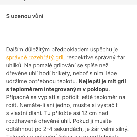
S uzenou vůní
Dalším důležitým předpokladem úspěchu je
správně rozehřátý gril
, respektive správný žár
uhlíků. Na pomalé grilování se spíše než
dřevěné uhlí hodí brikety, neboť s nimi lépe
udržíme potřebnou teplotu.
Nejlepší je mít gril
s teploměrem integrovaným v poklopu
.
Případně se vyplatí si pořídit ještě teploměr na
rošt. Nemáte-li ani jedno, musíte si vystačit
s vlastní dlaní. Tu přiložte asi 12 cm nad
rozžhavené dřevěné uhlí. Pokud ji musíte
odtáhnout po 2-4 sekundách, je žár velmi silný.
Takový na grilování žeber ale nepotřebujete.