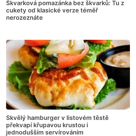
Škvarková pomazánka bez škvarků: Tu z
cukety od klasické verze téměř
nerozeznáte
Skvělý hamburger v listovém těstě
překvapí křupavou krustou i
jednodušším servírováním