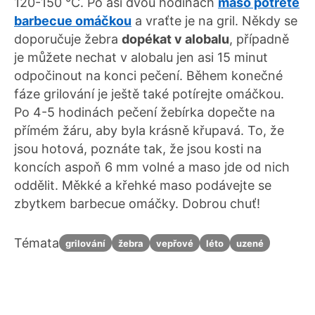
120-150 °C. Po asi dvou hodinách
maso potřete
barbecue omáčkou
a vraťte je na gril. Někdy se
doporučuje žebra
dopékat v alobalu
, případně
je můžete nechat v alobalu jen asi 15 minut
odpočinout na konci pečení. Během konečné
fáze grilování je ještě také potírejte omáčkou.
Po 4-5 hodinách pečení žebírka dopečte na
přímém žáru, aby byla krásně křupavá. To, že
jsou hotová, poznáte tak, že jsou kosti na
koncích aspoň 6 mm volné a maso jde od nich
oddělit. Měkké a křehké maso podávejte se
zbytkem barbecue omáčky. Dobrou chuť!
Témata
grilování
žebra
vepřové
léto
uzené