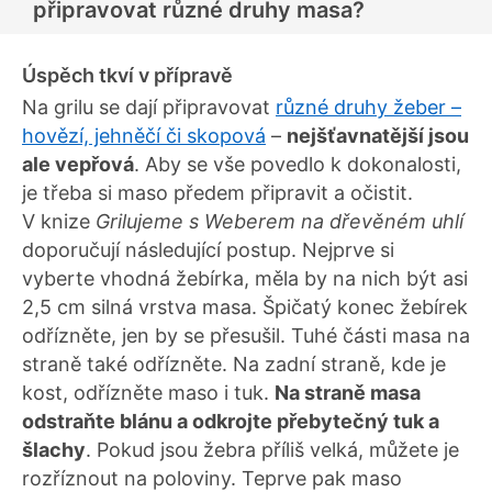
připravovat různé druhy masa?
Úspěch tkví v přípravě
Na grilu se dají připravovat
různé druhy žeber –
hovězí, jehněčí či skopová
–
nejšťavnatější jsou
ale vepřová
. Aby se vše povedlo k dokonalosti,
je třeba si maso předem připravit a očistit.
V knize
Grilujeme s Weberem
na dřevěném uhlí
doporučují následující postup. Nejprve si
vyberte vhodná žebírka, měla by na nich být asi
2,5 cm silná vrstva masa. Špičatý konec žebírek
odřízněte, jen by se přesušil. Tuhé části masa na
straně také odřízněte. Na zadní straně, kde je
kost, odřízněte maso i tuk.
Na straně masa
odstraňte blánu a odkrojte přebytečný tuk a
šlachy
. Pokud jsou žebra příliš velká, můžete je
rozříznout na poloviny. Teprve pak maso