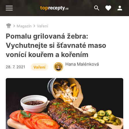
Moje akt
Přejít
Menu
na
vyhledávání
Magazín
Vaření
Nacházíte
se
Pomalu grilovaná žebra:
zde:
Vychutnejte si šťavnaté maso
vonící kouřem a kořením
Hana Malénková
28. 7. 2021
Vaření