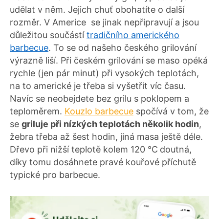
udělat v něm. Jejich chuť obohatíte o další
rozměr. V Americe se jinak nepřipravují a jsou
důležitou součástí
tradičního amerického
barbecue
. To se od našeho českého grilování
výrazně liší. Při českém grilování se maso opéká
rychle (jen pár minut) při vysokých teplotách,
na to americké je třeba si vyšetřit víc času.
Navíc se neobejdete bez grilu s poklopem a
teploměrem.
Kouzlo barbecue
spočívá v tom, že
se
griluje při nízkých teplotách několik hodin
,
žebra třeba až šest hodin, jiná masa ještě déle.
Dřevo při nižší teplotě kolem 120 °C
doutná,
díky tomu dosáhnete pravé kouřové příchutě
typické pro barbecue.