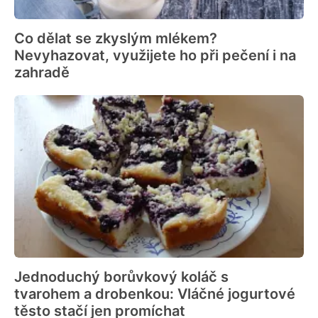
Co dělat se zkyslým mlékem?
Nevyhazovat, využijete ho při pečení i na
zahradě
Jednoduchý borůvkový koláč s
tvarohem a drobenkou: Vláčné jogurtové
těsto stačí jen promíchat