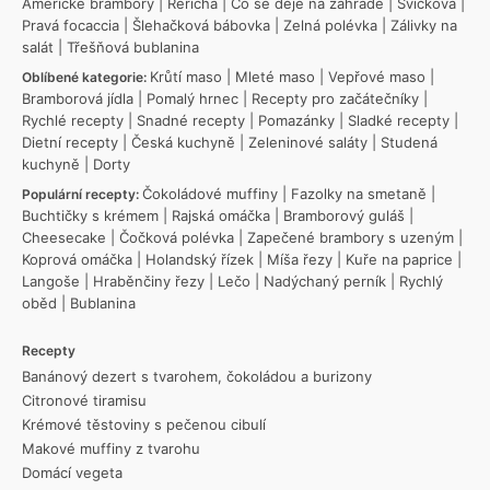
Americké brambory
|
Řeřicha
|
Co se děje na zahradě
|
Svíčková
|
Pravá focaccia
|
Šlehačková bábovka
|
Zelná polévka
|
Zálivky na
salát
|
Třešňová bublanina
Krůtí maso
|
Mleté maso
|
Vepřové maso
|
Oblíbené kategorie:
Bramborová jídla
|
Pomalý hrnec
|
Recepty pro začátečníky
|
Rychlé recepty
|
Snadné recepty
|
Pomazánky
|
Sladké recepty
|
Dietní recepty
|
Česká kuchyně
|
Zeleninové saláty
|
Studená
kuchyně
|
Dorty
Čokoládové muffiny
|
Fazolky na smetaně
|
Populární recepty:
Buchtičky s krémem
|
Rajská omáčka
|
Bramborový guláš
|
Cheesecake
|
Čočková polévka
|
Zapečené brambory s uzeným
|
Koprová omáčka
|
Holandský řízek
|
Míša řezy
|
Kuře na paprice
|
Langoše
|
Hraběnčiny řezy
|
Lečo
|
Nadýchaný perník
|
Rychlý
oběd
|
Bublanina
Recepty
Banánový dezert s tvarohem, čokoládou a burizony
Citronové tiramisu
Krémové těstoviny s pečenou cibulí
Makové muffiny z tvarohu
Domácí vegeta