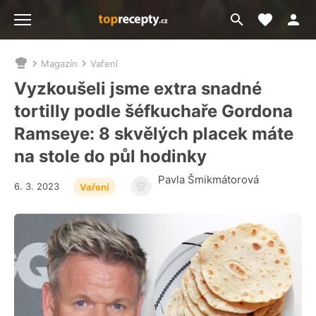
Moje akt
Přejít
Menu
na
vyhledávání
Magazín
Vaření
Nacházíte
se
Vyzkoušeli jsme extra snadné
zde:
tortilly podle šéfkuchaře Gordona
Ramseye: 8 skvělých placek máte
na stole do půl hodinky
Pavla Šmikmátorová
6. 3. 2023
Vaření