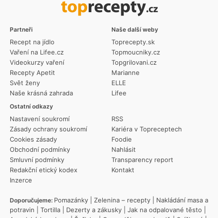
Partneři
Naše další weby
Recept na jídlo
Toprecepty.sk
Vaření na Lifee.cz
Topmoucniky.cz
Videokurzy vaření
Topgrilovani.cz
Recepty Apetit
Marianne
Svět ženy
ELLE
Naše krásná zahrada
Lifee
Ostatní odkazy
Nastavení soukromí
RSS
Zásady ochrany soukromí
Kariéra v Topreceptech
Cookies zásady
Foodie
Obchodní podmínky
Nahlásit
Smluvní podmínky
Transparency report
Redakční etický kodex
Kontakt
Inzerce
Pomazánky
|
Zelenina – recepty
|
Nakládání masa a
Doporučujeme:
potravin
|
Tortilla
|
Dezerty a zákusky
|
Jak na odpalované těsto
|