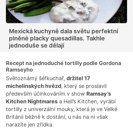
Mexická kuchyně dala světu perfektní
plněné placky quesadillas. Takhle
jednoduše se dělají
Recept na jednoduché tortilly podle Gordona
Ramseyho
Světoznámý šéfkuchař,
držitel 17
michelinských hvězd
, který se proslavil
především účinkováním v show
Ramsay’s
Kitchen Nightmares
a Hell’s Kitchen, vyrábí
tortilly z univerzální mouky, která je ve Velké
Británii běžně k dostání, u nás na ni však
narazíte jen zřídka.