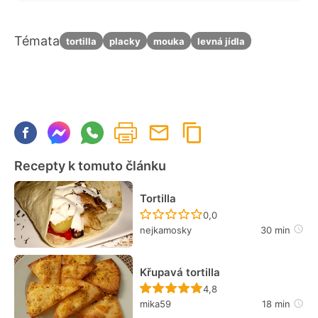
Témata
tortilla
placky
mouka
levná jídla
Recepty k tomuto článku
Tortilla
Recept ještě nebyl hodn
0,0
nejkamosky
30 min
Křupavá tortilla
Recept ještě nebyl hodn
4,8
mika59
18 min