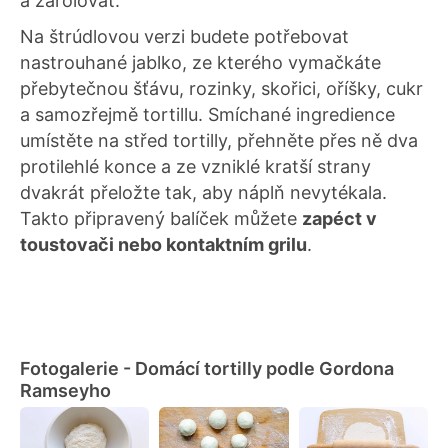
a zarolovat.
Na štrúdlovou verzi budete potřebovat
nastrouhané jablko, ze kterého vymačkáte
přebytečnou šťávu, rozinky, skořici, oříšky, cukr
a samozřejmě tortillu. Smíchané ingredience
umístěte na střed tortilly, přehněte přes ně dva
protilehlé konce a ze vzniklé kratší strany
dvakrát přeložte tak, aby náplň nevytékala.
Takto připravený balíček můžete
zapéct v
toustovači nebo kontaktním grilu
.
Fotogalerie - Domácí tortilly podle Gordona
Ramseyho