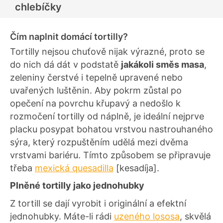
chlebíčky
Čím naplnit domácí tortilly?
Tortilly nejsou chuťově nijak výrazné, proto se
do nich dá dát v podstatě
jakákoli směs masa
,
zeleniny čerstvé i tepelně upravené nebo
uvařených luštěnin. Aby pokrm zůstal po
opečení na povrchu křupavý a nedošlo k
rozmočení tortilly od náplně, je ideální nejprve
placku posypat bohatou vrstvou nastrouhaného
sýra, který rozpuštěním udělá mezi dvěma
vrstvami bariéru. Tímto způsobem se připravuje
třeba
mexická quesadilla
[kesadíja].
Plněné tortilly jako jednohubky
Z tortill se dají vyrobit i originální a efektní
jednohubky. Máte-li rádi
uzeného lososa
, skvělá