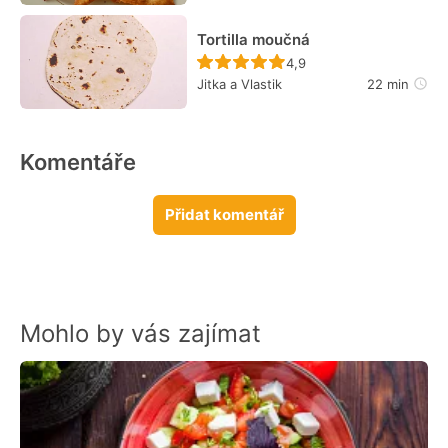
Tortilla moučná
Recept ještě nebyl hodn
4,9
Jitka a Vlastik
22 min
Komentáře
Přidat komentář
Mohlo by vás zajímat