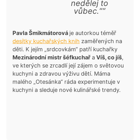
nedělej to
vůbec.““
Pavla Šmikmátorová
je autorkou téměř
desítky kuchařských knih
zaměřených na
děti. K jejím „srdcovkám“ patří kuchařky
Mezinárodní mistr šéfkuchař
a
Víš, co jíš
,
ve kterých se zrcadlí její zájem o světovou
kuchyni a zdravou výživu dětí. Máma
malého „Otesánka“ ráda experimentuje v
kuchyni a sleduje nové kulinářské trendy.