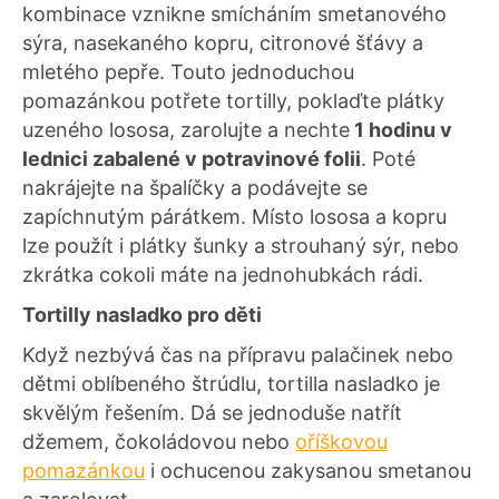
kombinace vznikne smícháním smetanového
sýra, nasekaného kopru, citronové šťávy a
mletého pepře. Touto jednoduchou
pomazánkou potřete tortilly, poklaďte plátky
uzeného lososa, zarolujte a nechte
1 hodinu v
lednici zabalené v potravinové folii
. Poté
nakrájejte na špalíčky a podávejte se
zapíchnutým párátkem. Místo lososa a kopru
lze použít i plátky šunky a strouhaný sýr, nebo
zkrátka cokoli máte na jednohubkách rádi.
Tortilly nasladko pro děti
Když nezbývá čas na přípravu palačinek nebo
dětmi oblíbeného štrúdlu, tortilla nasladko je
skvělým řešením. Dá se jednoduše natřít
džemem, čokoládovou nebo
oříškovou
pomazánkou
i ochucenou zakysanou smetanou