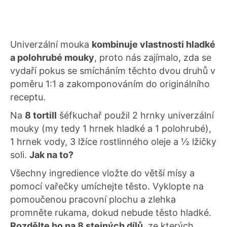
Univerzální mouka
kombinuje vlastnosti hladké
a polohrubé mouky
, proto nás zajímalo, zda se
vydaří pokus se smícháním těchto dvou druhů v
poměru 1:1 a zakomponováním do originálního
receptu.
Na
8 tortill
šéfkuchař použil 2 hrnky univerzální
mouky (my tedy 1 hrnek hladké a 1 polohrubé),
1 hrnek vody, 3 lžíce rostlinného oleje a ½ lžičky
soli.
Jak na to?
Všechny ingredience vložte do větší mísy a
pomocí vařečky umíchejte těsto. Vyklopte na
pomoučenou pracovní plochu a zlehka
promněte rukama, dokud nebude těsto hladké.
Rozdělte ho na 8 stejných dílů
, ze kterých