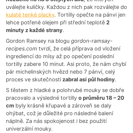
uválejte kuličky. Každou z nich pak rozválejte do
kulaté tenké placky
. Tortilly opečte na pánvi jen
lehce potřené olejem při střední teplotě
2
minuty z každé strany
.
Gordon Ramsey na blogu
gordon-ramsay-
recipes.com
tvrdí, že celá příprava od vložení
ingrediencí do mísy až po opečení poslední
tortilly zabere 10 minut. Asi proto, že nám chybí
pár michelinských hvězd nebo 7 pánví, celý
proces ve skutečnosti
zabral asi půl hodiny
.
S těstem z hladké a polohrubé mouky se dobře
pracovalo a výsledné tortilly
o průměru 18 – 20
cm
byly krásně křupavé a zároveň se daly
ohýbat, což je důležité pro následné balení
náplně. Za nás spokojenost i bez použití
univerzální mouky.