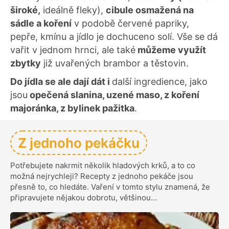
široké,
ideálně fleky),
cibule osmažená na
sádle a koření
v podobě červené papriky,
pepře, kmínu a jídlo je dochuceno solí. Vše se dá
vařit v jednom hrnci, ale také
můžeme využít
zbytky
již uvařených brambor a těstovin.
Do jídla se ale dají dát i
další ingredience, jako
jsou
opečená slanina, uzené maso, z koření
majoránka, z bylinek pažitka
.
Z jednoho pekáčku
Potřebujete nakrmit několik hladových krků, a to co
možná nejrychleji? Recepty z jednoho pekáče jsou
přesně to, co hledáte. Vaření v tomto stylu znamená, že
připravujete nějakou dobrotu, většinou…