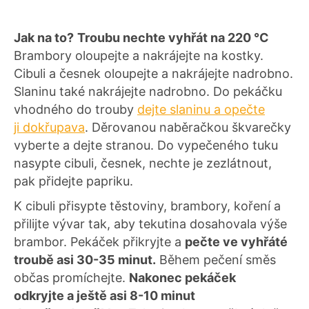
Jak na to?
Troubu nechte vyhřát na 220 °C
Brambory oloupejte a nakrájejte na kostky.
Cibuli a česnek oloupejte a nakrájejte nadrobno.
Slaninu také nakrájejte nadrobno. Do pekáčku
vhodného do trouby
dejte slaninu a opečte
ji dokřupava
. Děrovanou naběračkou škvarečky
vyberte a dejte stranou. Do vypečeného tuku
nasypte cibuli, česnek, nechte je zezlátnout,
pak přidejte papriku.
K cibuli přisypte těstoviny, brambory, koření a
přilijte vývar tak, aby tekutina dosahovala výše
brambor. Pekáček přikryjte a
pečte ve vyhřáté
troubě asi 30-35 minut.
Během pečení směs
občas promíchejte.
Nakonec pekáček
odkryjte a ještě asi 8-10 minut