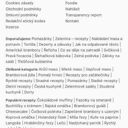
Cookies zásady
Foodie
Obchodní podmínky
Nahlásit
Smluvní podmínky
Transparency report
Redakční etický kodex
Kontakt
Inzerce
Pomazánky
|
Zelenina – recepty
|
Nakládání masa a
Doporučujeme:
potravin
|
Tortilla
|
Dezerty a zákusky
|
Jak na odpalované těsto
|
Americké brambory
|
Řeřicha
|
Co se děje na zahradě
|
Svíčková
|
Pravá focaccia
|
Šlehačková bábovka
|
Zelná polévka
|
Zálivky na
salát
|
Třešňová bublanina
Krůtí maso
|
Mleté maso
|
Vepřové maso
|
Oblíbené kategorie:
Bramborová jídla
|
Pomalý hrnec
|
Recepty pro začátečníky
|
Rychlé recepty
|
Snadné recepty
|
Pomazánky
|
Sladké recepty
|
Dietní recepty
|
Česká kuchyně
|
Zeleninové saláty
|
Studená
kuchyně
|
Dorty
Čokoládové muffiny
|
Fazolky na smetaně
|
Populární recepty:
Buchtičky s krémem
|
Rajská omáčka
|
Bramborový guláš
|
Cheesecake
|
Čočková polévka
|
Zapečené brambory s uzeným
|
Koprová omáčka
|
Holandský řízek
|
Míša řezy
|
Kuře na paprice
|
Langoše
|
Hraběnčiny řezy
|
Lečo
|
Nadýchaný perník
|
Rychlý