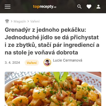
Moje akt
Přejít
Menu
na
vyhledávání
Magazín
Vaření
Nacházíte
se
Grenadýr z jednoho pekáčku:
zde:
Jednoduché jídlo se dá přichystat
i ze zbytků, stačí pár ingrediencí a
na stole je voňavá dobrota
Lucie Cermanová
3. 4. 2024
Vaření