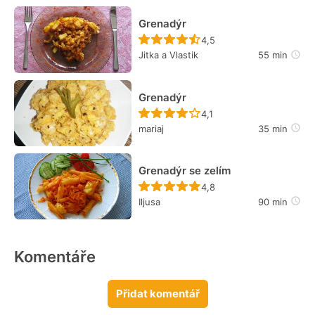
Grenadýr
Recept ještě nebyl hodn
4,5
Jitka a Vlastik
55 min
Grenadýr
Recept ještě nebyl hodn
4,1
mariaj
35 min
Grenadýr se zelím
Recept ještě nebyl hodn
4,8
Iljusa
90 min
Komentáře
Přidat komentář