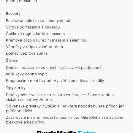
oběd
|
Bublanina
Recepty
Babiččina polévka ze sušených hub
Sýrová pomazánka s cuketou
Čočkové ragú s kuřecím masem
Krémové orzo s kuřecím masem a zeleninou
Věnečky z odpalovaného těsta
Domácí vepřová šunka
Články
Domácí hořčice ze zelených rajčat: Jaké plody použít
Kolik kávy denně vypít
Frappuccino není frappé. Vysvětlujeme hlavní rozdíly
Tipy a triky
Proč vyměnit volské oko za ztracené vejce: Zkuste vodu a
získáte sametový žloutek
Slovenské prívarky: Sytá jídla, na která nepotřebujete příbor, jen
pořádnou lžíci
Zavařování malého množství bez hrnce: Mikrovlnka vše zvládne
bleskově a bez dřiny