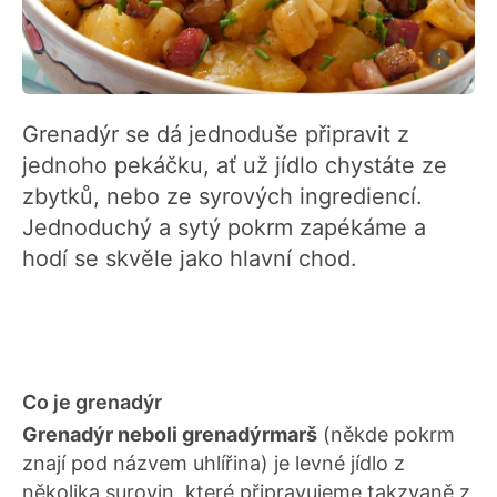
Grenadýr se dá jednoduše připravit z
jednoho pekáčku, ať už jídlo chystáte ze
zbytků, nebo ze syrových ingrediencí.
Jednoduchý a sytý pokrm zapékáme a
hodí se skvěle jako hlavní chod.
Co je grenadýr
Grenadýr neboli grenadýrmarš
(někde pokrm
znají pod názvem uhlířina) je levné jídlo z
několika surovin, které připravujeme takzvaně z