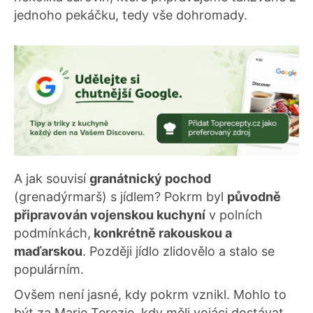
jednoho pekáčku, tedy vše dohromady.
A jak souvisí
granátnický pochod
(grenadýrmarš) s jídlem? Pokrm byl
původně
připravován vojenskou kuchyní
v polních
podmínkách,
konkrétně rakouskou a
maďarskou
. Později jídlo zlidovělo a stalo se
populárním.
Ovšem není jasné, kdy pokrm vznikl. Mohlo to
být za Marie Terezie, kdy měli vojáci dostávat