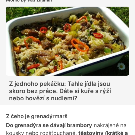
Z jednoho pekáčku: Tahle jídla jsou
skoro bez práce. Dáte si kuře s rýží
nebo hovězí s nudlemi?
Z čeho je grenadýrmarš
Do grenadýra se dávají brambory
nakrájené na
kousky nebo rozšťouchané,
těstoviny (krátké a