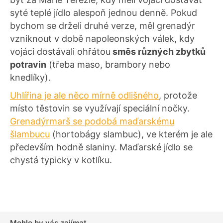
syté teplé jídlo alespoň jednou denně. Pokud
bychom se drželi druhé verze, měl grenadýr
vzniknout v době napoleonských válek, kdy
vojáci dostávali ohřátou
směs různých zbytků
potravin
(třeba maso, brambory nebo
knedlíky).
Uhlířina je ale něco mírně odlišného
, protože
místo těstovin se využívají speciální nočky.
Grenadýrmarš se podobá maďarskému
šlambucu
(hortobágy slambuc), ve kterém je ale
především hodně slaniny. Maďarské jídlo se
chystá typicky v kotlíku.
Mohlo by vás zajímat