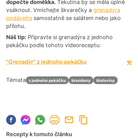
dopečte doměkka.
Tekutina by se měla úplně
vsáknout. Vmíchejte škvarečky a
grenadýra
podávejte
samostatně se salátem nebo jako
přílohu.
Náš tip:
Připravte si grenadýra z jednoho
pekáčku podle tohoto videoreceptu:
"Grenadýr" z jednoho pekáčku
Témata
z jednoho pekáčku
brambory
těstoviny
Recepty k tomuto článku