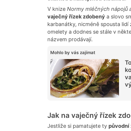
V knize
Normy mléčných nápojů a
vaječný řízek zdobený
a slovo sm
karbanátky, nicméně spousta lidí
omelety a dodnes se stále v něk
názvem prodávají.
Mohlo by vás zajímat
To
ko
va
vý
Jak na vaječný řízek zd
Jestliže si pamatujete ty
původní 