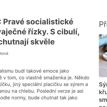
 Pravé socialistické
Př
ječné řízky. S cibulí,
chutnají skvěle
nková
ialismu budí takové emoce jako
ě v tom, co vlastně smaženka je. Někdo
Sý
íčku, jiný speciální placičku se sýrem a
nou na chlebu. Poslední verze je asi
kř
podle normy, bude chutnat tak jako
sm