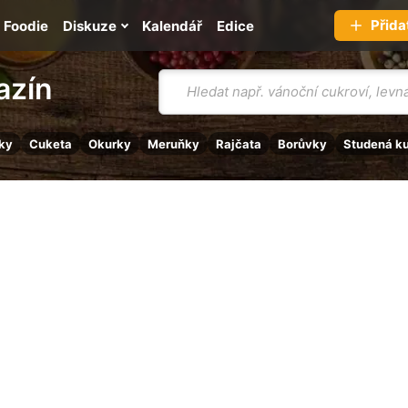
Přida
Foodie
Diskuze
Kalendář
Edice
Vyhledávání
azín
ky
Cuketa
Okurky
Meruňky
Rajčata
Borůvky
Studená k