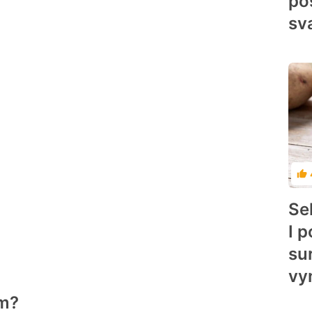
po
sva
Ho
Se
I 
su
vyn
em?