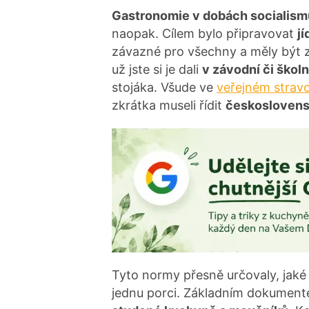
Gastronomie v dobách socialis
naopak. Cílem bylo připravovat
j
závazné pro všechny a měly být 
už jste si je dali
v závodní či školn
stojáka. Všude ve
veřejném stravo
zkrátka museli řídit
českoslovens
Tyto normy přesně určovaly, jaké 
jednu porci. Základním dokumen