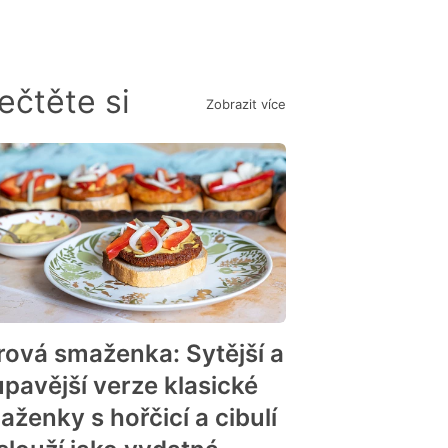
ečtěte si
Zobrazit více
rová smaženka: Sytější a
upavější verze klasické
aženky s hořčicí a cibulí