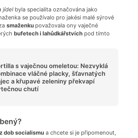
 jídel
byla specialita označována jako
aženka se používalo pro jakési malé sýrové
 za
smaženku
považovala ony vaječné
terých
bufetech i lahůdkářstvích
pod tímto
rtilla s vaječnou omeletou: Nezvyklá
mbinace vláčné placky, šťavnatých
jec a křupavé zeleniny překvapí
tečnou chutí
obený?
z dob socialismu
a chcete si je připomenout,