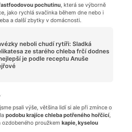
fastfoodovou pochutinu
, která se výborně
áce, jako rychlá svačinka během dne nebo i
chleba a další zbytky v domácnosti.
vézky neboli chudí rytíři: Sladká
likatesa ze starého chleba frčí dodnes
nejlepší je podle receptu Anuše
jřové
?
 jsme psali výše, většina lidí si ale při zmínce o
ěla
podobu krajíce chleba potřeného hořčicí
,
 ozdobeného proužkem
kapie, kyselou