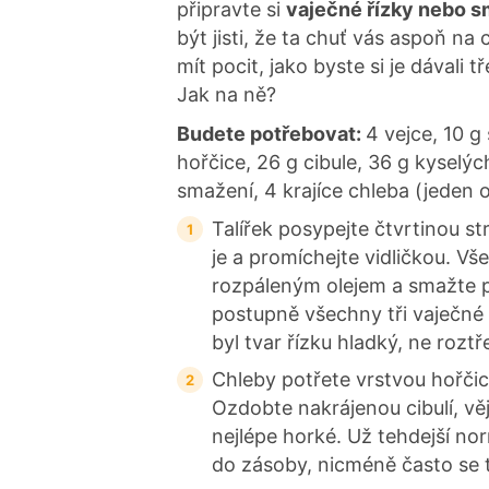
připravte si
vaječné řízky nebo s
být jisti, že ta chuť vás aspoň na
mít pocit, jako byste si je dávali 
Jak na ně?
Budete potřebovat:
4 vejce, 10 g
hořčice, 26 g cibule, 36 g kyselých
smažení, 4 krajíce chleba (jeden 
Talířek posypejte čtvrtinou st
je a promíchejte vidličkou. V
rozpáleným olejem a smažte 
postupně všechny tři vaječné 
byl tvar řízku hladký, ne rozt
Chleby potřete vrstvou hořči
Ozdobte nakrájenou cibulí, v
nejlépe horké. Už tehdejší no
do zásoby, nicméně často se t