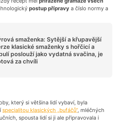
aždý recept měl
přiřazené gramáže všech
chnologický
postup přípravy
a číslo normy a
rová smaženka: Sytější a křupavější
rze klasické smaženky s hořčicí a
bulí poslouží jako vydatná svačina, je
tová za chvíli
, který si většina lidí vybaví, byla
í
specialitou klasických „bufáčů“
, mléčných
ních, spousta lidí si ji ale připravovala i