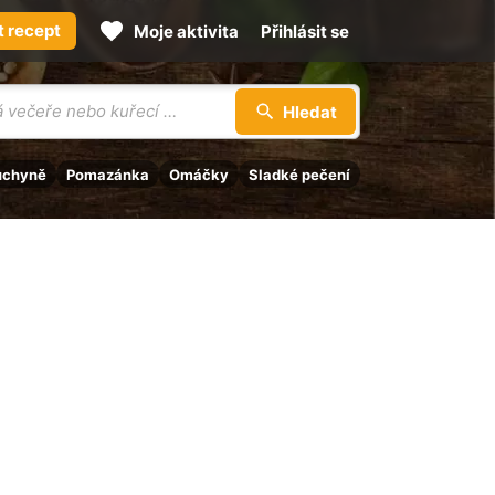
t recept
Moje aktivita
Přihlásit se
Hledat
uchyně
Pomazánka
Omáčky
Sladké pečení