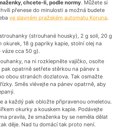
maženky, chcete-li, podle normy
. Můžete si
 chvíli přenese do minulosti a možná budete
třeba
ve slavném pražském automatu Koruna
.
 strouhanky (strouhané housky), 2 g soli, 20 g
 okurek, 18 g papriky kapie, stolní olej na
o váze cca 50 g).
rouhanky, na ni rozklepněte vajíčko, osolte
še pak opatrně setřete stěrkou na pánev s
po obou stranách dozlatova. Tak osmažte
řízky. Směs vlévejte na pánev opatrně, aby
řepaný.
ce a každý pak obložte připravenou omeletou.
ějířkem okurky a kouskem kapie. Podávejte
rma pravila, že smaženka by se neměla dělat
ak děje. Nad tu domácí tak proto není.