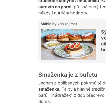
studené kuchyně a moučníků
. K
surovin na porci
, přesně daný te
někdy i nutriční hodnoty.
Mohlo by vás zajímat
Sý
ve
ci
ho
Smaženka je z bufetu
Jedním z oblíbených pokrmů té doby
smaženka
. Ta byla hlavně tradičn
barů i „nádražek“ z dob předrevoluč
doma.