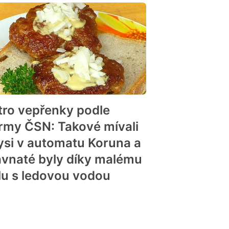
tro vepřenky podle
rmy ČSN: Takové mívali
ysi v automatu Koruna a
avnaté byly díky malému
glu s ledovou vodou