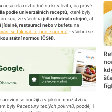
mu
nesázela rozhodně na kreativitu, ba právě
ídla podle univerzálních receptů
, které byly
zárukou, že všechna
jídla chutnala stejně
, ať
í jídelně, restauraci nebo v bufetu
na
vání se tak vařilo „podle norem“
- všichni se
kou státní normou (ČSN)
.
Re
no
kd
šť
fí
suroviny se použijí a v jakém množství na
tem byly
Receptury teplých pokrmů
, později i