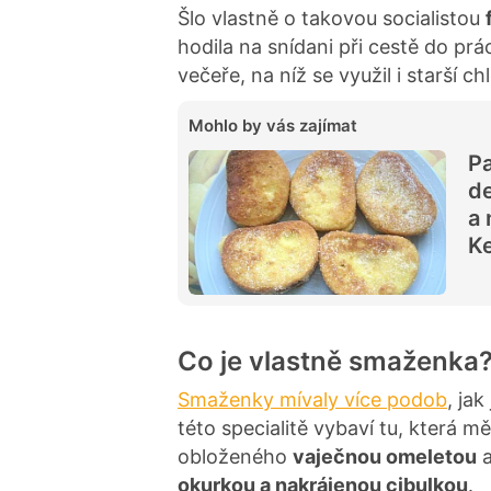
Šlo vlastně o takovou socialistou
hodila na snídani při cestě do pr
večeře, na níž se využil i starší 
Mohlo by vás zajímat
Pa
de
a 
Ke
Co je vlastně smaženka
Smaženky mívaly více podob
, jak
této specialitě vybaví tu, která m
obloženého
vaječnou omeletou
a
okurkou a nakrájenou cibulkou
.