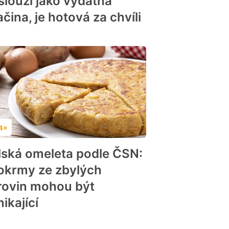
slouží jako vydatná
čina, je hotová za chvíli
4×
dnocení
lská omeleta podle ČSN:
pokrmy ze zbylých
rovin mohou být
ikající