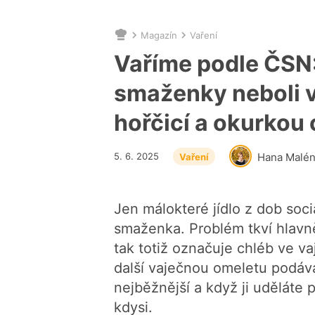
Magazín
Vaření
Nacházíte
se
Vaříme podle ČSN:
zde:
smaženky neboli va
hořčicí a okurkou 
5. 6. 2025
Hana Malé
Vaření
Jen málokteré jídlo z dob soc
smaženka. Problém tkví hlavn
tak totiž označuje chléb ve vaj
další vaječnou omeletu podáva
nejběžnější a když ji uděláte 
kdysi.