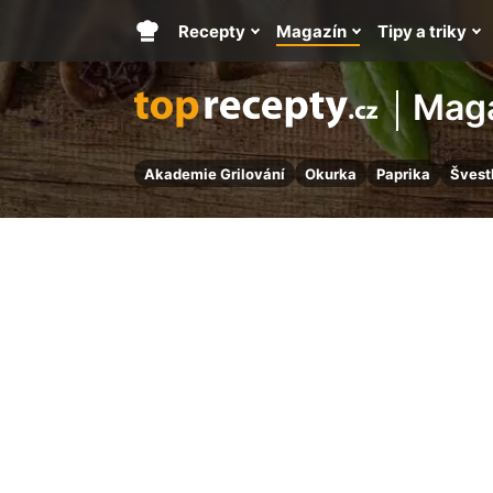
Recepty
Magazín
Tipy a triky
Hlavní
stránka
Mag
Akademie Grilování
Okurka
Paprika
Švest