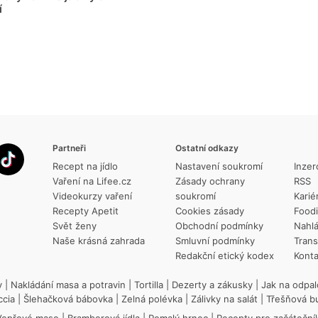
í
Partneři
Ostatní odkazy
Recept na jídlo
Nastavení soukromí
Inzer
Vaření na Lifee.cz
Zásady ochrany
RSS
Videokurzy vaření
soukromí
Karié
Recepty Apetit
Cookies zásady
Food
Svět ženy
Obchodní podmínky
Nahlá
Naše krásná zahrada
Smluvní podmínky
Trans
Redakční etický kodex
Konta
y
|
Nakládání masa a potravin
|
Tortilla
|
Dezerty a zákusky
|
Jak na odpal
ccia
|
Šlehačková bábovka
|
Zelná polévka
|
Zálivky na salát
|
Třešňová b