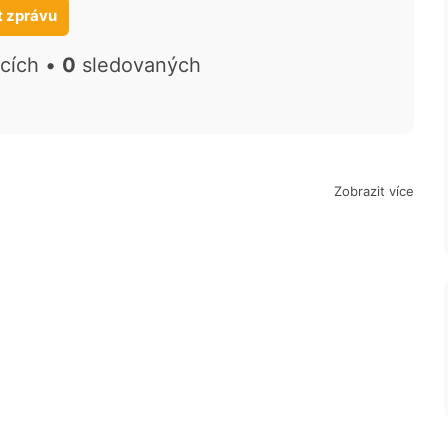
t zprávu
ících •
0
sledovaných
Zobrazit více