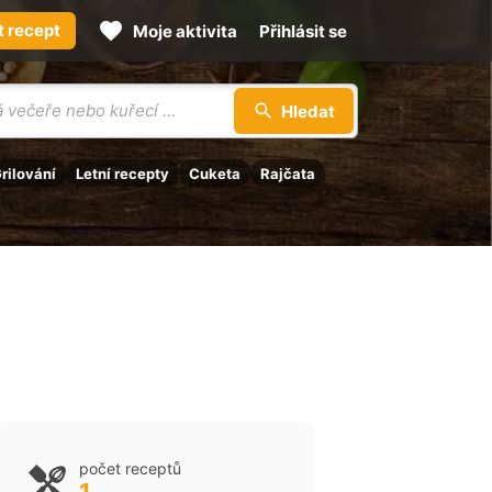
t recept
Moje aktivita
Přihlásit se
Hledat
rilování
Letní recepty
Cuketa
Rajčata
počet receptů