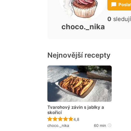
Posla
0
sleduj
choco._nika
Nejnovější recepty
Tvarohový závin s jablky a
skořicí
Recept ještě nebyl hodnocen
4,8
choco._nika
60 min