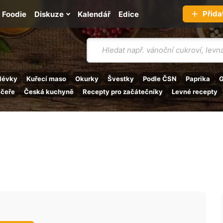
Přida
Foodie
Diskuze
Kalendář
Edice
Vyhledávání
lévky
Kuřecí maso
Okurky
Švestky
Podle ČSN
Paprika
G
ečeře
Česká kuchyně
Recepty pro začátečníky
Levné recepty