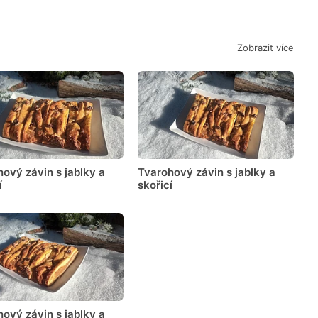
Zobrazit více
ový závin s jablky a
Tvarohový závin s jablky a
í
skořicí
ový závin s jablky a