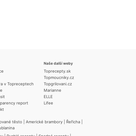
Naše další weby
ce
Toprecepty.sk
Topmoucniky.cz
ra v Topreceptech
Topgrilovani.cz
ie
Marianne
sit
ELLE
parency report
Lifee
kt
ované těsto
|
Americké brambory
|
Řeřicha
|
ublanina