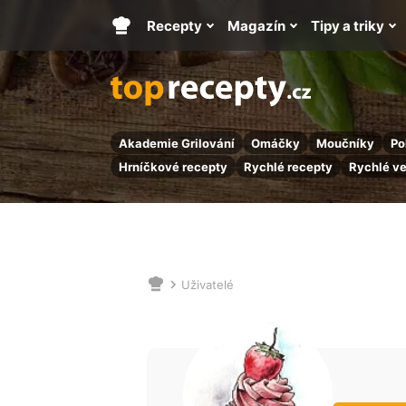
Recepty
Magazín
Tipy a triky
Hlavní
stránka
Akademie Grilování
Omáčky
Moučníky
Po
Hrníčkové recepty
Rychlé recepty
Rychlé v
Uživatelé
Nacházíte
se
zde: